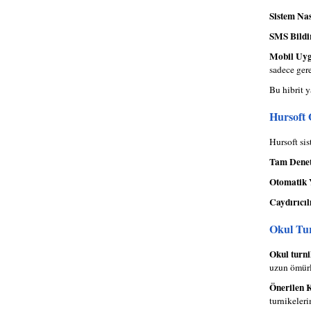
Sistem Nas
SMS Bildi
Mobil Uyg
sadece gere
Bu hibrit y
Hursoft 
Hursoft sis
Tam Dene
Otomatik 
Caydırıcıl
Okul Tur
Okul turnik
uzun ömürl
Önerilen 
turnikeleri