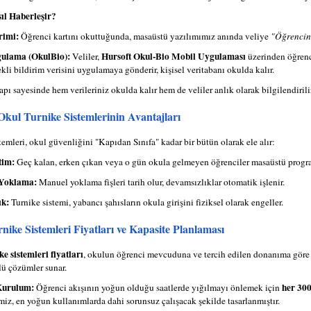
ıl Haberleşir?
rimi:
Öğrenci kartını okuttuğunda, masaüstü yazılımımız anında veliye
"Öğrencini
ulama (OkulBio):
Hursoft Okul-Bio Mobil Uygulaması
Veliler,
üzerinden öğrenci
kli bildirim verisini uygulamaya gönderir, kişisel veritabanı okulda kalır.
apı sayesinde hem verileriniz okulda kalır hem de veliler anlık olarak bilgilendirilir
Okul Turnike Sistemlerinin Avantajları
temleri, okul güvenliğini "Kapıdan Sınıfa" kadar bir bütün olarak ele alır:
tim:
Geç kalan, erken çıkan veya o gün okula gelmeyen öğrenciler masaüstü program
Yoklama:
Manuel yoklama fişleri tarih olur, devamsızlıklar otomatik işlenir.
ık:
Turnike sistemi, yabancı şahısların okula girişini fiziksel olarak engeller.
nike Sistemleri Fiyatları ve Kapasite Planlaması
e sistemleri fiyatları
, okulun öğrenci mevcuduna ve tercih edilen donanıma göre b
ü çözümler sunar.
Kurulum:
her 300
Öğrenci akışının yoğun olduğu saatlerde yığılmayı önlemek için
miz, en yoğun kullanımlarda dahi sorunsuz çalışacak şekilde tasarlanmıştır.