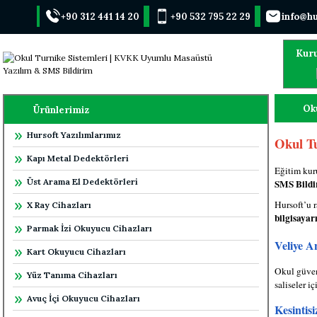
+90 312 441 14 20
+90 532 795 22 29
info@hu
Kur
Ok
Ürünlerimiz
Hursoft Yazılımlarımız
Okul T
Kapı Metal Dedektörleri
Eğitim kur
Üst Arama El Dedektörleri
SMS Bildi
Hursoft’u r
X Ray Cihazları
bilgisayar
Parmak İzi Okuyucu Cihazları
Veliye A
Kart Okuyucu Cihazları
Okul güven
Yüz Tanıma Cihazları
saliseler iç
Avuç İçi Okuyucu Cihazları
Kesintisi