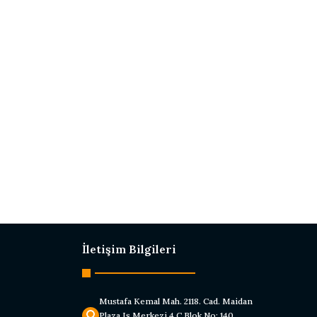
İletişim Bilgileri
Mustafa Kemal Mah. 2118. Cad. Maidan
Plaza Iş Merkezi 4 C Blok No: 140