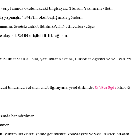
veriyi anında okulunuzdaki bilgisayara (Hursoft Yazılımına) iletir.
iş yapmıştır"
SMS'ini okul başlığınızla gönderir.
masına ücretsiz anlık bildirim (Push Notification) düşer.
%100 erişilebilirlik
le ulaşarak
sağlanır.
ki bulut tabanlı (Cloud) yazılımların aksine, Hursoft’ta öğrenci ve veli verileri
n idari binasında bulunan ana bilgisayarın yerel diskinde,
klasörü
C:\HurOgds
usunda barındırılmaz.
enmez.
ükümlülüklerini yerine getirmenizi kolaylaştırır ve yasal riskleri ortadan