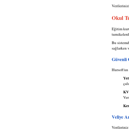
Verileriniz
Okul Tu
Eğitim kur
turnikelerd
Bu sistemde
sağlarken 
Güvenli 
Hursoft'un 
Yer
çal
KV
Ver
Kes
Veliye 
Verileriniz