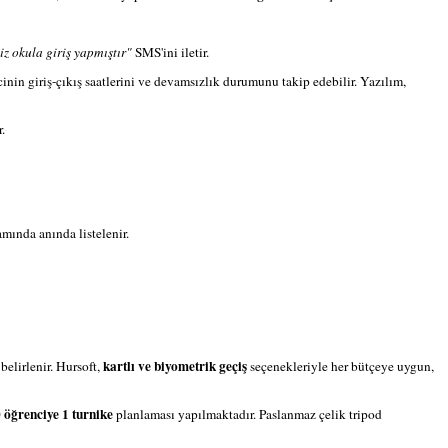
z okula giriş yapmıştır"
SMS'ini iletir.
nin giriş-çıkış saatlerini ve devamsızlık durumunu takip edebilir. Yazılım,
.
ında anında listelenir.
kartlı ve biyometrik geçiş
elirlenir. Hursoft,
seçenekleriyle her bütçeye uygun,
 öğrenciye 1 turnike
planlaması yapılmaktadır. Paslanmaz çelik tripod