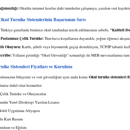
ağımsızlığı:
Okulda internet kesilse dahi turnikeler çalışmaya, yazılım veri kayde
Okul Turnike Sistemlerinin Başarısının Sırrı
"Kaliteli D
 Türkiye genelinde binlerce okul tarafından tercih edilmesinin sebebi,
 Paslanmaz Çelik Turnike:
Tüm hava koşullarına dayanıklı, yoğun öğrenci akışına 
llı Okuyucu:
Kartlı, şifreli veya biyometrik geçişi destekleyen, TCP/IP tabanlı hızl
ecrübe:
Yılların getirdiği "Okul Güvenliği" uzmanlığı ile MEB mevzuatlarına tam
nike Sistemleri Fiyatları ve Kurulum
Okul turnike sistemleri fi
kulunuzun bütçesini ve veri güvenliğini aynı anda korur.
fimize dahil olan hizmetler:
Çelik Turnike ve Okuyucular
lu Yerel (Desktop) Yazılım Lisansı
obil Uygulama Altyapısı
lu Kart Basımı
urulum ve Eğitim