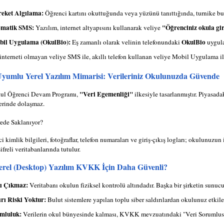
eket Algılama:
Öğrenci kartını okuttuğunda veya yüzünü tanıttığında, turnike bu 
omatik SMS:
"Öğrenciniz okula gir
Yazılım, internet altyapısını kullanarak veliye
il Uygulama (OkulBio):
OkulBio
Eş zamanlı olarak velinin telefonundaki
uygula
interneti olmayan veliye SMS ile, akıllı telefon kullanan veliye Mobil Uygulama i
umlu Yerel Yazılım Mimarisi: Verileriniz Okulunuzda Güvende
"Veri Egemenliği"
kul Öğrenci Devam Programı,
ilkesiyle tasarlanmıştır. Piyasada
zerinde dolaşmaz.
rede Saklanıyor?
 kimlik bilgileri, fotoğraflar, telefon numaraları ve giriş-çıkış logları; okulunuzu
şifreli veritabanlarında tutulur.
rel (Desktop) Yazılım KVKK İçin Daha Güvenli?
rı Çıkmaz:
Veritabanı okulun fiziksel kontrolü altındadır. Başka bir şirketin sunuc
ırı Riski Yoktur:
Bulut sistemlere yapılan toplu siber saldırılardan okulunuz etkil
mluluk:
Verilerin okul bünyesinde kalması, KVKK mevzuatındaki "Veri Sorumlusu" y