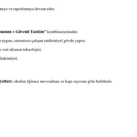
tmeye ve raporlamaya devam eder.
onanım + Güvenli Yazılım"
kombinasyonudur.
uygun, sarsıntısız çalışan endüstriyel gövde yapısı.
ı veri aktarım teknolojisi.
 hakimiyet.
yatları
; okulun öğrenci mevcuduna ve kapı sayısına göre belirlenir.