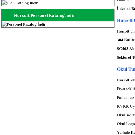
İnternet B
Hursoft Personel Katalog indir
Hursoft 
Hursoft’un
304 Kalite
SC403 Akı
Sektörel T
Okul Tur
Hursoft, o
Fiyat tekli
Paslanmaz 
KVKK Uyum
OkulBio M
Okul Logo
Yerinde K