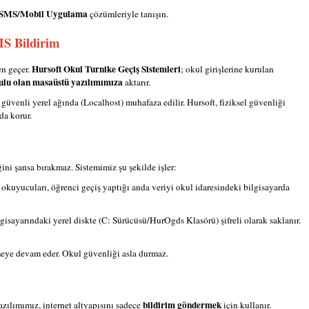
 SMS/Mobil Uygulama
çözümleriyle tanışın.
MS Bildirim
Hursoft Okul Turnike Geçiş Sistemleri
en geçer.
; okul girişlerine kurulan
ulu olan masaüstü yazılımımıza
aktarır.
güvenli yerel ağında (Localhost) muhafaza edilir. Hursoft, fiziksel güvenliği
da korur.
ini şansa bırakmaz. Sistemimiz şu şekilde işler:
okuyucuları, öğrenci geçiş yaptığı anda veriyi okul idaresindeki bilgisayarda
lgisayarındaki yerel diskte (C: Sürücüsü/HurOgds Klasörü) şifreli olarak saklanır.
tmeye devam eder. Okul güvenliği asla durmaz.
bildirim göndermek
azılımımız, internet altyapısını sadece
için kullanır.