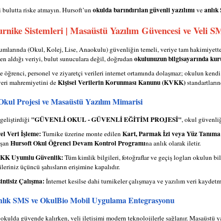
okulda barındırılan güvenli yazılımı
anlık
i bulutta riske atmayın. Hursoft’un
ve
rnike Sistemleri | Masaüstü Yazılım Güvencesi ve Veli S
umlarında (Okul, Kolej, Lise, Anaokulu) güvenliğin temeli, veriye tam hakimiyett
okulunuzun bilgisayarında kur
en aldığı veriyi, bulut sunuculara değil, doğrudan
 öğrenci, personel ve ziyaretçi verileri internet ortamında dolaşmaz; okulun kendi 
Kişisel Verilerin Korunması Kanunu (KVKK)
veri mahremiyetini de
standartların
Okul Projesi ve Masaüstü Yazılım Mimarisi
"GÜVENLİ OKUL - GÜVENLİ EĞİTİM PROJESİ"
geliştirdiği
, okul güvenliğ
el Veri İşleme:
Kart, Parmak İzi veya Yüz Tanıma
Turnike üzerine monte edilen
Hursoft Okul Öğrenci Devam Kontrol Programı
ışan
na anlık olarak iletir.
KK Uyumlu Güvenlik:
Tüm kimlik bilgileri, fotoğraflar ve geçiş logları okulun bi
ileriniz üçüncü şahısların erişimine kapalıdır.
intisiz Çalışma:
İnternet kesilse dahi turnikeler çalışmaya ve yazılım veri kayde
Anlık SMS ve OkulBio Mobil Uygulama Entegrasyonu
 okulda güvende kalırken, veli iletişimi modern teknolojilerle sağlanır. Masaüstü y