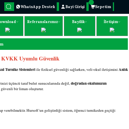
WhatsApp Destek
Bayi Girişi
Sepetim
ownload
Referanslarımız
Bayilik
İletişim
im
 ve KVKK Uyumlu Güvenlik
ul Turnike Sistemleri
Anlık
ile fiziksel güvenliği sağlarken, veli-okul iletişimini
doğrudan okulunuzun
erinizi üçüncü taraf bulut sunucularında değil,
güvenli bir liman oluşturur.
 verebilmektir. Hursoft’un geliştirdiği sistem, öğrenci turnikeden geçtiği