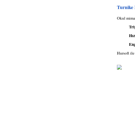
Turnike 
Okul mimar
Tri
Hız
Eng
Hursoft ile