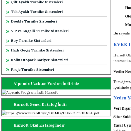
Çift Ayaklı Turnike Sistemleri
Har
Tek Ayaklı Turnike Sistemleri
Ot
Double Turnike Sistemleri
Mob
VIP ve Engelli Turnike Sistemleri
Bu sayede 
Boy Turnike Sistemleri
KVKK Uy
Hızlı Geçiş Turnike Sistemleri
Hursoft O
Kollu Otopark Bariyer Sistemleri
internet ü
Proje Turnike Sistemleri
Veriler Ne
Tüm öğrenci
Alpemix Uzaktan Yardım İndiriniz
içerisinde 
Neden Ye
Hursoft Genel Katalog İndir
Veri Dışa
Siber Sald
Yasal Uyu
Hursoft Okul Katalog İndir
kaldırır.