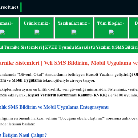
rsoft.net
umsal
Ürünlerimiz
Yazılımlarımız
Tüm Bloglar
D
ul Turnike Sistemleri | KVKK Uyumlu Masaüstü Yazılım & SMS Bildir
urnike Sistemleri | Veli SMS Bildirim, Mobil Uygulama
Ok
umlarında "Güvenli Okul" standartlarını belirleyen Hursoft Yazılım; geliştirdiği
rim
Mobil Uygulama
ve
teknolojileriyle zirveye taşıyor.
akiplerinden ayıran en kritik özellik; veri güvenliği mimarisidir. Sistemimiz, veril
ında
Kişisel Verilerin Korunması Kanunu (KVKK)
saklayarak,
ile %100 uyumlu, 
nlık SMS Bildirim ve Mobil Uygulama Entegrasyonu
liğinin en önemli halkası, velinin "Çocuğum okula ulaştı mı?" sorusuna anlık cevap
inde iletişimi başlatır.
z İletişim Nasıl Çalışır?