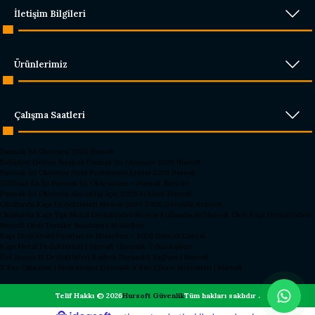
İletişim Bilgileri
Ürünlerimiz
Çalışma Saatleri
Parmak İzi Okuyucu 2026 Hursoft
Rakipleri Geride Bırakan Parmak İzi Okuyucu 2026 Hursoft
Parmak İzi Okuyucu Fiyat Performans Lideri 2026 Hursoft
2026’nın En İyi Parmak İzi Okuyucusu – Hursoft Zirvede
Parmak İzi Okuyucu Alacaklar İçin 2026 Rehberi Hursoft
Okullarda Kapı Dedektörleri Neden Şart? 2026 Güvenlik Rehberi
Okullarda Kapı Tipi Metal Dedektörler Neden Kullanılmalı?
Hursoft Okul Kapı Dedektörleri
Hursoft Okul Turnike Sundurma Modelleri
Kapı Dedektörü Fiyatları ve Modelleri - 2026 Güncel Listesi
Kapı Metal Dedektörleri | Hursoft Güvenlik Teknolojileri
Üst Arama El Dedektörleri Kaliteli Dayanıklı Sağlam | Hursoft
X Ray Cihazları | Profesyonel Güvenlik X Ray Cihazı Sistemleri | Hursoft
Telif Hakkı © 2026
Hursoft Güvenlik
Tüm hakları saklıdır .