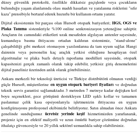
düzey güvenlik protokolü, özellikle dikkatsiz geçişlerde veya çocukların
bulunduğu yaşam alanlarında olası maddi hasarları ve yaralanma risklerini "sıfır
kaza" prensibiyle bertaraf ederek huzurlu bir kullanım ortamı yaratır.
HGS, OGS ve
Dijital ekosistemin bir parçası olan Hursoft otopark bariyerleri;
Plaka Tanıma
sistemleriyle %100 online senkronizasyon yeteneğine sahiptir.
Araçların ön camındaki etiketleri uzak mesafeden algılayan antenler sayesinde,
kumandaya basma ihtiyacını ortadan kaldıran sistemimiz, "stand-alone"
çalışabildiği gibi merkezi otomasyon yazılımlarına da tam uyum sağlar. Hangi
dairenin veya personelin kaç araçlık yetkisi olduğunu hesaplayan özel
algoritmalar ve plaka bazlı detaylı raporlama modülleri sayesinde, otopark
kapasitenizi gerçek zamanlı olarak takip edebilir, yetkisiz giriş denemelerini
dijital paneliniz üzerinden anlık olarak görebilirsiniz.
Ankara merkezli bir teknoloji üreticisi ve Türkiye distribütörü olmanın verdiği
en uygun otopark bariyeri fiyatları
güçle Hursoft, müşterilerine
ve doğrudan
teknik servis garantisi sağlamaktadır. 3 metreden 7 metreye kadar değişken kol
boyu seçenekleri, gece görüşünü destekleyen LED ışıklı kollar ve tamamen
paslanmaz çelik kasa opsiyonlarıyla işletmenizin ihtiyacına en uygun
konfigürasyonu profesyonel ekibimizle belirliyoruz. Satın almadan önce Ankara
ücretsiz yerinde keşif
genelinde sunduğumuz
hizmetimizden yararlanarak,
projeniz için en efektif maliyetli ve uzun ömürlü bariyer çözümüne doğrudan
ithalatçı güvencesiyle ve 20 yıllık sektörel uzmanlıkla sahip olabilirsiniz.