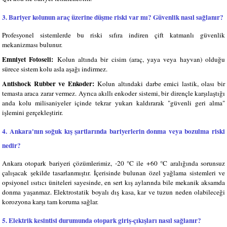
3. Bariyer kolunun araç üzerine düşme riski var mı? Güvenlik nasıl sağlanır?
Profesyonel sistemlerde bu riski sıfıra indiren çift katmanlı güvenlik
mekanizması bulunur.
Emniyet Fotoseli:
Kolun altında bir cisim (araç, yaya veya hayvan) olduğu
sürece sistem kolu asla aşağı indirmez.
Antishock Rubber ve Enkoder:
Kolun altındaki darbe emici lastik, olası bir
temasta araca zarar vermez. Ayrıca akıllı enkoder sistemi, bir dirençle karşılaştığı
anda kolu milisaniyeler içinde tekrar yukarı kaldırarak "güvenli geri alma"
işlemini gerçekleştirir.
4. Ankara'nın soğuk kış şartlarında bariyerlerin donma veya bozulma riski
nedir?
Ankara otopark bariyeri çözümlerimiz, -20 °C ile +60 °C aralığında sorunsuz
çalışacak şekilde tasarlanmıştır. İçerisinde bulunan özel yağlama sistemleri ve
opsiyonel ısıtıcı üniteleri sayesinde, en sert kış aylarında bile mekanik aksamda
donma yaşanmaz. Elektrostatik boyalı dış kasa, kar ve tuzun neden olabileceği
korozyona karşı tam koruma sağlar.
5. Elektrik kesintisi durumunda otopark giriş-çıkışları nasıl sağlanır?