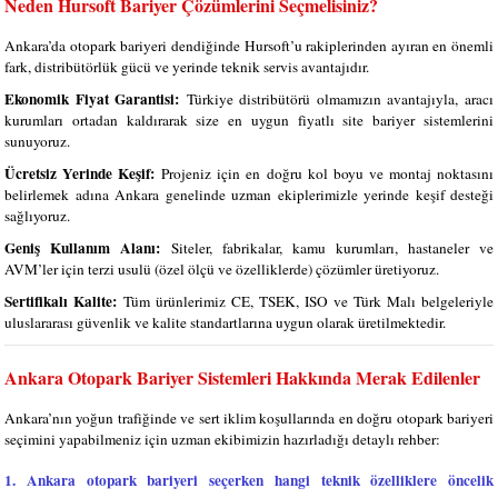
Neden Hursoft Bariyer Çözümlerini Seçmelisiniz?
Ankara’da otopark bariyeri dendiğinde Hursoft’u rakiplerinden ayıran en önemli
fark, distribütörlük gücü ve yerinde teknik servis avantajıdır.
Ekonomik Fiyat Garantisi:
Türkiye distribütörü olmamızın avantajıyla, aracı
kurumları ortadan kaldırarak size en uygun fiyatlı site bariyer sistemlerini
sunuyoruz.
Ücretsiz Yerinde Keşif:
Projeniz için en doğru kol boyu ve montaj noktasını
belirlemek adına Ankara genelinde uzman ekiplerimizle yerinde keşif desteği
sağlıyoruz.
Geniş Kullanım Alanı:
Siteler, fabrikalar, kamu kurumları, hastaneler ve
AVM’ler için terzi usulü (özel ölçü ve özelliklerde) çözümler üretiyoruz.
Sertifikalı Kalite:
Tüm ürünlerimiz CE, TSEK, ISO ve Türk Malı belgeleriyle
uluslararası güvenlik ve kalite standartlarına uygun olarak üretilmektedir.
Ankara Otopark Bariyer Sistemleri Hakkında Merak Edilenler
Ankara’nın yoğun trafiğinde ve sert iklim koşullarında en doğru otopark bariyeri
seçimini yapabilmeniz için uzman ekibimizin hazırladığı detaylı rehber:
1. Ankara otopark bariyeri seçerken hangi teknik özelliklere öncelik