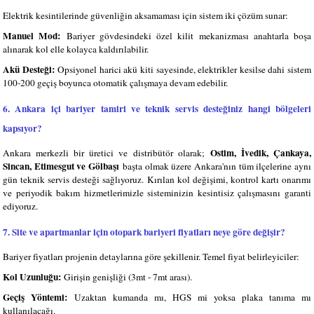
Elektrik kesintilerinde güvenliğin aksamaması için sistem iki çözüm sunar:
Manuel Mod:
Bariyer gövdesindeki özel kilit mekanizması anahtarla boşa
alınarak kol elle kolayca kaldırılabilir.
Akü Desteği:
Opsiyonel harici akü kiti sayesinde, elektrikler kesilse dahi sistem
100-200 geçiş boyunca otomatik çalışmaya devam edebilir.
6. Ankara içi bariyer tamiri ve teknik servis desteğiniz hangi bölgeleri
kapsıyor?
Ostim, İvedik, Çankaya,
Ankara merkezli bir üretici ve distribütör olarak;
Sincan, Etimesgut ve Gölbaşı
başta olmak üzere Ankara'nın tüm ilçelerine aynı
gün teknik servis desteği sağlıyoruz. Kırılan kol değişimi, kontrol kartı onarımı
ve periyodik bakım hizmetlerimizle sisteminizin kesintisiz çalışmasını garanti
ediyoruz.
7. Site ve apartmanlar için otopark bariyeri fiyatları neye göre değişir?
Bariyer fiyatları projenin detaylarına göre şekillenir. Temel fiyat belirleyiciler:
Kol Uzunluğu:
Girişin genişliği (3mt - 7mt arası).
Geçiş Yöntemi:
Uzaktan kumanda mı, HGS mi yoksa plaka tanıma mı
kullanılacağı.