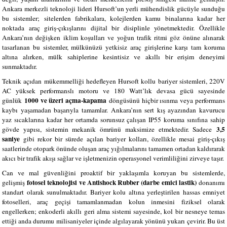
Ankara merkezli teknoloji lideri Hursoft’un yerli mühendislik gücüyle sunduğu
bu sistemler; sitelerden fabrikalara, kolejlerden kamu binalarına kadar her
noktada araç giriş-çıkışlarını dijital bir disiplinle yönetmektedir. Özellikle
Ankara’nın değişken iklim koşulları ve yoğun trafik ritmi göz önüne alınarak
tasarlanan bu sistemler, mülkünüzü yetkisiz araç girişlerine karşı tam koruma
altına alırken, mülk sahiplerine kesintisiz ve akıllı bir erişim deneyimi
sunmaktadır.
Teknik açıdan mükemmelliği hedefleyen Hursoft kollu bariyer sistemleri, 220V
AC yüksek performanslı motoru ve 180 Watt’lık devasa gücü sayesinde
1000 ve üzeri açma-kapama
günlük
döngüsünü hiçbir ısınma veya performans
kaybı yaşamadan başarıyla tamamlar. Ankara’nın sert kış ayazından kavurucu
yaz sıcaklarına kadar her ortamda sorunsuz çalışan IP55 koruma sınıfına sahip
3,5
gövde yapısı, sistemin mekanik ömrünü maksimize etmektedir. Sadece
saniye
gibi rekor bir sürede açılan bariyer kolları, özellikle mesai giriş-çıkış
saatlerinde otopark önünde oluşan araç yığılmalarını tamamen ortadan kaldırarak
akıcı bir trafik akışı sağlar ve işletmenizin operasyonel verimliliğini zirveye taşır.
Can ve mal güvenliğini proaktif bir yaklaşımla koruyan bu sistemlerde,
fotosel teknolojisi ve Antishock Rubber (darbe emici lastik)
gelişmiş
donanımı
standart olarak sunulmaktadır. Bariyer kolu altına yerleştirilen hassas emniyet
fotoselleri, araç geçişi tamamlanmadan kolun inmesini fiziksel olarak
engellerken; enkoderli akıllı geri alma sistemi sayesinde, kol bir nesneye temas
ettiği anda durumu milisaniyeler içinde algılayarak yönünü yukarı çevirir. Bu üst