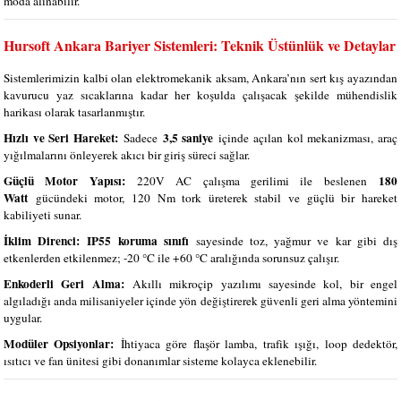
moda alınabilir.
Hursoft Ankara Bariyer Sistemleri: Teknik Üstünlük ve Detaylar
Sistemlerimizin kalbi olan elektromekanik aksam, Ankara’nın sert kış ayazından
kavurucu yaz sıcaklarına kadar her koşulda çalışacak şekilde mühendislik
harikası olarak tasarlanmıştır.
Hızlı ve Seri Hareket:
3,5 saniye
Sadece
içinde açılan kol mekanizması, araç
yığılmalarını önleyerek akıcı bir giriş süreci sağlar.
Güçlü Motor Yapısı:
180
220V AC çalışma gerilimi ile beslenen
Watt
gücündeki motor, 120 Nm tork üreterek stabil ve güçlü bir hareket
kabiliyeti sunar.
İklim Direnci:
IP55 koruma sınıfı
sayesinde toz, yağmur ve kar gibi dış
etkenlerden etkilenmez; -20 °C ile +60 °C aralığında sorunsuz çalışır.
Enkoderli Geri Alma:
Akıllı mikroçip yazılımı sayesinde kol, bir engel
algıladığı anda milisaniyeler içinde yön değiştirerek güvenli geri alma yöntemini
uygular.
Modüler Opsiyonlar:
İhtiyaca göre flaşör lamba, trafik ışığı, loop dedektör,
ısıtıcı ve fan ünitesi gibi donanımlar sisteme kolayca eklenebilir.