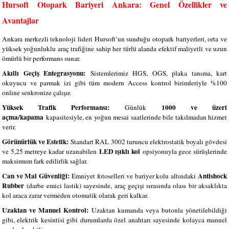
Hursoft Otopark Bariyeri Ankara: Genel Özellikler ve
Avantajlar
Ankara merkezli teknoloji lideri Hursoft’un sunduğu otopark bariyerleri, orta ve
yüksek yoğunluklu araç trafiğine sahip her türlü alanda efektif maliyetli ve uzun
ömürlü bir performans sunar.
Akıllı Geçiş Entegrasyonu:
Sistemlerimiz HGS, OGS, plaka tanıma, kart
okuyucu ve parmak izi gibi tüm modern Access kontrol birimleriyle %100
online senkronize çalışır.
Yüksek Trafik Performansı:
1000 ve üzeri
Günlük
açma/kapama
kapasitesiyle, en yoğun mesai saatlerinde bile takılmadan hizmet
verir.
Görünürlük ve Estetik:
Standart RAL 3002 turuncu elektrostatik boyalı gövdesi
LED ışıklı kol
ve 5,25 metreye kadar uzanabilen
opsiyonuyla gece sürüşlerinde
maksimum fark edilirlik sağlar.
Can ve Mal Güvenliği:
Antishock
Emniyet fotoselleri ve bariyer kolu altındaki
Rubber
(darbe emici lastik) sayesinde, araç geçişi sırasında olası bir aksaklıkta
kol araca zarar vermeden otomatik olarak geri kalkar.
Uzaktan ve Manuel Kontrol:
Uzaktan kumanda veya butonla yönetilebildiği
gibi, elektrik kesintisi gibi durumlarda özel anahtarı sayesinde kolayca manuel