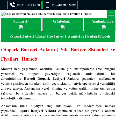
+90 312 441 14 20
+90 532 795 22 29
Kurumsal
Ürünlerimiz
Yazılımlarımız
Otopark Bariyeri Ankara | Site Bariyer Sistemleri ve Fiyatları | Hursoft
Otopark Bariyeri Ankara | Site Bariyer Sistemleri ve
Fiyatları | Hursoft
Modern kent yaşamında, özellikle Ankara gibi metropollerde araç trafiğini
yönetmek ve otopark güvenliğini sağlamak artık dijital bir
Hursoft Otopark Bariyeri Ankara
zorunluluktur.
çözümleri, mülkünüzü
yetkisiz girişlerden korurken, akıllı geçiş teknolojileriyle operasyonel verimliliği
zirveye taşıyor. Ankara’nın yerel iklimine ve yoğun trafik ritmine tam uyum
sağlayan bu sistemler, sadece bir bariyer değil, mülkünüzün girişindeki
teknolojik kalkanınızdır.
Ankara’nın hızla büyüyen araç sirkülasyonu ve modernleşen mimari
otopark bariyeri Ankara
yapısında,
çözümleri sadece bir güvenlik önlemi
değil, yaşam alanlarının ve ticari merkezlerin prestij simgesi haline gelmiştir.