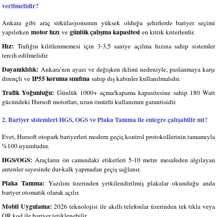
verilmelidir?
Ankara gibi araç sirkülasyonunun yüksek olduğu şehirlerde bariyer seçimi
motor hızı
günlük çalışma kapasitesi
yapılırken
ve
en kritik kriterlerdir.
Hız:
Trafiğin kilitlenmemesi için 3-3,5 saniye açılma hızına sahip sistemler
tercih edilmelidir.
Dayanıklılık:
Ankara’nın ayazı ve değişken iklimi nedeniyle, paslanmaya karşı
IP55 koruma sınıfına
dirençli ve
sahip dış kabinler kullanılmalıdır.
Trafik Yoğunluğu:
Günlük 1000+ açma/kapama kapasitesine sahip 180 Watt
gücündeki Hursoft motorları, uzun ömürlü kullanımın garantisidir.
2. Bariyer sistemleri HGS, OGS ve Plaka Tanıma ile entegre çalışabilir mi?
Evet, Hursoft otopark bariyerleri modern geçiş kontrol protokollerinin tamamıyla
%100 uyumludur.
HGS/OGS:
Araçların ön camındaki etiketleri 5-10 metre mesafeden algılayan
antenler sayesinde dur-kalk yapmadan geçiş sağlanır.
Plaka Tanıma:
Yazılım üzerinden yetkilendirilmiş plakalar okunduğu anda
bariyer otomatik olarak açılır.
Mobil Uygulama:
2026 teknolojisi ile akıllı telefonlar üzerinden tek tıkla veya
QR kod ile bariyer tetiklenebilir.