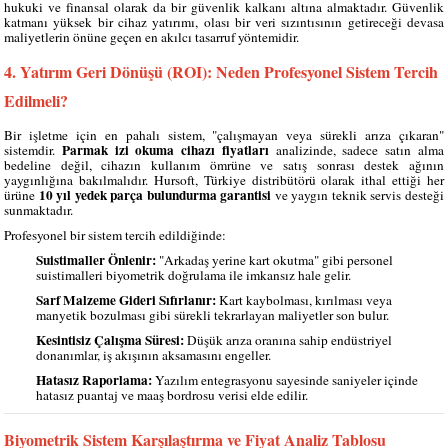
hukuki ve finansal olarak da bir güvenlik kalkanı altına almaktadır. Güvenlik
katmanı yüksek bir cihaz yatırımı, olası bir veri sızıntısının getireceği devasa
maliyetlerin önüne geçen en akılcı tasarruf yöntemidir.
4. Yatırım Geri Dönüşü (ROI): Neden Profesyonel Sistem Tercih
Edilmeli?
Bir işletme için en pahalı sistem, "çalışmayan veya sürekli arıza çıkaran"
Parmak izi okuma cihazı fiyatları
sistemdir.
analizinde, sadece satın alma
bedeline değil, cihazın kullanım ömrüne ve satış sonrası destek ağının
yaygınlığına bakılmalıdır. Hursoft, Türkiye distribütörü olarak ithal ettiği her
10 yıl yedek parça bulundurma garantisi
ürüne
ve yaygın teknik servis desteği
sunmaktadır.
Profesyonel bir sistem tercih edildiğinde:
Suistimaller Önlenir:
"Arkadaş yerine kart okutma" gibi personel
suistimalleri biyometrik doğrulama ile imkansız hale gelir.
Sarf Malzeme Gideri Sıfırlanır:
Kart kaybolması, kırılması veya
manyetik bozulması gibi sürekli tekrarlayan maliyetler son bulur.
Kesintisiz Çalışma Süresi:
Düşük arıza oranına sahip endüstriyel
donanımlar, iş akışının aksamasını engeller.
Hatasız Raporlama:
Yazılım entegrasyonu sayesinde saniyeler içinde
hatasız puantaj ve maaş bordrosu verisi elde edilir.
Biyometrik Sistem Karşılaştırma ve Fiyat Analiz Tablosu