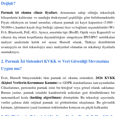
Değişir?
Parmak izi okuma cihazı fiyatları
, donanımın sahip olduğu teknolojik
bileşenlerin kalitesine ve sunduğu fonksiyonel çeşitliliğe göre belirlenmektedir.
Fiyatı etkileyen en temel unsurlar; cihazın parmak izi kayıt kapasitesi (3.000 -
50.000+), hareket kaydı (log) belleği, işlemci hızı ve bağlantı seçenekleridir (Wi-
Fi 6, Bluetooth, PoE, 4G). Ayrıca, sensörün tipi (BioID, Optik veya Kapasitif) ve
cihazın dış ortam koşullarına dayanıklılığını simgeleyen IP65/IP67 sertifikaları
maliyet analizinde kritik rol oynar. Hursoft olarak, Türkiye distribütörü
avantajıyla en ileri teknolojiyi aracı maliyetleri olmadan en rekabetçi fiyatlarla
sunmaktayız.
2. Parmak İzi Sistemleri KVKK ve Veri Güvenliği Mevzuatına
Uygun mu?
2026 KVKK
Evet, Hursoft bünyesindeki tüm parmak izi okuma sistemleri,
(Kişisel Verilerin Korunması Kanunu)
ve GDPR standartlarına tam uyumludur.
Cihazlarımız, personelin parmak izini bir fotoğraf veya görsel olarak saklamaz.
Bunun yerine, parmak izindeki karakteristik noktaları geri döndürülemez bir
hashing algoritması
matematiksel koda (
) dönüştürür. Bu teknoloji sayesinde,
veriler çalınsa dahi orijinal parmak izi görüntüsüne ulaşılamaz. Bu güvenlik
katmanı, işletmenizi yasal tazminat risklerinden koruyan en güçlü kalkandır.