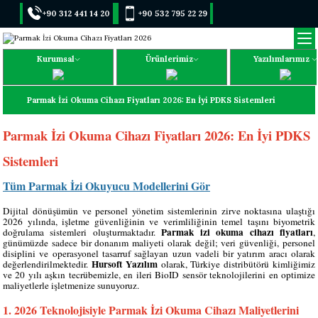
+90 312 441 14 20
+90 532 795 22 29
Kurumsal
Ürünlerimiz
Yazılımlarımız
Parmak İzi Okuma Cihazı Fiyatları 2026: En İyi PDKS Sistemleri
Parmak İzi Okuma Cihazı Fiyatları 2026: En İyi PDKS
Sistemleri
Tüm Parmak İzi Okuyucu Modellerini Gör
Dijital dönüşümün ve personel yönetim sistemlerinin zirve noktasına ulaştığı
2026 yılında, işletme güvenliğinin ve verimliliğinin temel taşını biyometrik
Parmak izi okuma cihazı fiyatları
doğrulama sistemleri oluşturmaktadır.
,
günümüzde sadece bir donanım maliyeti olarak değil; veri güvenliği, personel
disiplini ve operasyonel tasarruf sağlayan uzun vadeli bir yatırım aracı olarak
Hursoft Yazılım
değerlendirilmektedir.
olarak, Türkiye distribütörü kimliğimiz
ve 20 yılı aşkın tecrübemizle, en ileri BioID sensör teknolojilerini en optimize
maliyetlerle işletmenize sunuyoruz.
1. 2026 Teknolojisiyle Parmak İzi Okuma Cihazı Maliyetlerini