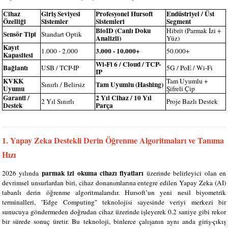
Cihaz
Giriş Seviyesi
Profesyonel Hursoft
Endüstriyel / Üst
Özelliği
Sistemler
Sistemleri
Segment
BioID (Canlı Doku
Hibrit (Parmak İzi +
Sensör Tipi
Standart Optik
Analizli)
Yüz)
Kayıt
3.000 - 10.000+
1.000 - 2.000
50.000+
Kapasitesi
Wi-Fi 6 / Cloud / TCP-
Bağlantı
USB / TCP-IP
5G / PoE / Wi-Fi
IP
KVKK
Tam Uyumlu +
Tam Uyumlu (Hashing)
Sınırlı / Belirsiz
Uyumu
Şifreli Çip
Garanti /
2 Yıl Cihaz / 10 Yıl
2 Yıl Sınırlı
Proje Bazlı Destek
Destek
Parça
1. Yapay Zeka Destekli Derin Öğrenme Algoritmaları ve Tanıma
Hızı
parmak izi okuma cihazı fiyatları
2026 yılında
üzerinde belirleyici olan en
devrimsel unsurlardan biri, cihaz donanımlarına entegre edilen Yapay Zeka (AI)
tabanlı derin öğrenme algoritmalarıdır. Hursoft’un yeni nesil biyometrik
terminalleri, "Edge Computing" teknolojisi sayesinde veriyi merkezi bir
sunucuya göndermeden doğrudan cihaz üzerinde işleyerek 0.2 saniye gibi rekor
bir sürede sonuç üretir. Bu teknoloji, binlerce çalışanın aynı anda giriş-çıkış