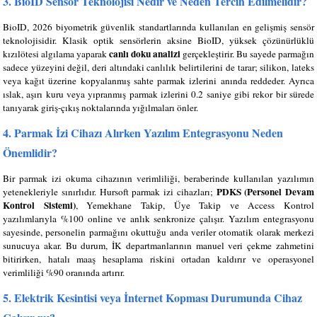
3. BioID Sensör Teknolojisi Nedir ve Neden Tercih Edilmelidir?
BioID, 2026 biyometrik güvenlik standartlarında kullanılan en gelişmiş sensör
teknolojisidir. Klasik optik sensörlerin aksine BioID, yüksek çözünürlüklü
canlı doku analizi
kızılötesi algılama yaparak
gerçekleştirir. Bu sayede parmağın
sadece yüzeyini değil, deri altındaki canlılık belirtilerini de tarar; silikon, lateks
veya kağıt üzerine kopyalanmış sahte parmak izlerini anında reddeder. Ayrıca
ıslak, aşırı kuru veya yıpranmış parmak izlerini 0.2 saniye gibi rekor bir sürede
tanıyarak giriş-çıkış noktalarında yığılmaları önler.
4. Parmak İzi Cihazı Alırken Yazılım Entegrasyonu Neden
Önemlidir?
Bir parmak izi okuma cihazının verimliliği, beraberinde kullanılan yazılımın
PDKS (Personel Devam
yetenekleriyle sınırlıdır. Hursoft parmak izi cihazları;
Kontrol Sistemi)
, Yemekhane Takip, Üye Takip ve Access Kontrol
yazılımlarıyla %100 online ve anlık senkronize çalışır. Yazılım entegrasyonu
sayesinde, personelin parmağını okuttuğu anda veriler otomatik olarak merkezi
sunucuya akar. Bu durum, İK departmanlarının manuel veri çekme zahmetini
bitirirken, hatalı maaş hesaplama riskini ortadan kaldırır ve operasyonel
verimliliği %90 oranında artırır.
5. Elektrik Kesintisi veya İnternet Kopması Durumunda Cihaz