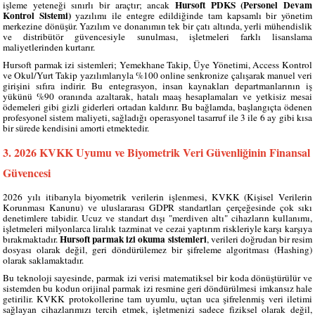
Hursoft PDKS (Personel Devam
işleme yeteneği sınırlı bir araçtır; ancak
Kontrol Sistemi)
yazılımı ile entegre edildiğinde tam kapsamlı bir yönetim
merkezine dönüşür. Yazılım ve donanımın tek bir çatı altında, yerli mühendislik
ve distribütör güvencesiyle sunulması, işletmeleri farklı lisanslama
maliyetlerinden kurtarır.
Hursoft parmak izi sistemleri; Yemekhane Takip, Üye Yönetimi, Access Kontrol
ve Okul/Yurt Takip yazılımlarıyla %100 online senkronize çalışarak manuel veri
girişini sıfıra indirir. Bu entegrasyon, insan kaynakları departmanlarının iş
yükünü %90 oranında azaltarak, hatalı maaş hesaplamaları ve yetkisiz mesai
ödemeleri gibi gizli giderleri ortadan kaldırır. Bu bağlamda, başlangıçta ödenen
profesyonel sistem maliyeti, sağladığı operasyonel tasarruf ile 3 ile 6 ay gibi kısa
bir sürede kendisini amorti etmektedir.
3. 2026 KVKK Uyumu ve Biyometrik Veri Güvenliğinin Finansal
Güvencesi
2026 yılı itibarıyla biyometrik verilerin işlenmesi, KVKK (Kişisel Verilerin
Korunması Kanunu) ve uluslararası GDPR standartları çerçeğesinde çok sıkı
denetimlere tabidir. Ucuz ve standart dışı "merdiven altı" cihazların kullanımı,
işletmeleri milyonlarca liralık tazminat ve cezai yaptırım riskleriyle karşı karşıya
Hursoft parmak izi okuma sistemleri
bırakmaktadır.
, verileri doğrudan bir resim
dosyası olarak değil, geri döndürülemez bir şifreleme algoritması (Hashing)
olarak saklamaktadır.
Bu teknoloji sayesinde, parmak izi verisi matematiksel bir koda dönüştürülür ve
sistemden bu kodun orijinal parmak izi resmine geri döndürülmesi imkansız hale
getirilir. KVKK protokollerine tam uyumlu, uçtan uca şifrelenmiş veri iletimi
sağlayan cihazlarımızı tercih etmek, işletmenizi sadece fiziksel olarak değil,