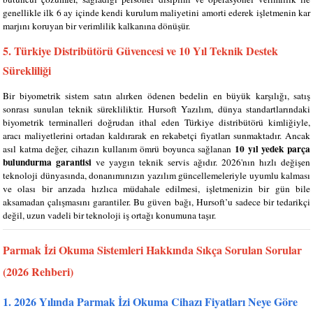
genellikle ilk 6 ay içinde kendi kurulum maliyetini amorti ederek işletmenin kar
marjını koruyan bir verimlilik kalkanına dönüşür.
5. Türkiye Distribütörü Güvencesi ve 10 Yıl Teknik Destek
Sürekliliği
Bir biyometrik sistem satın alırken ödenen bedelin en büyük karşılığı, satış
sonrası sunulan teknik sürekliliktir. Hursoft Yazılım, dünya standartlarındaki
biyometrik terminalleri doğrudan ithal eden Türkiye distribütörü kimliğiyle,
aracı maliyetlerini ortadan kaldırarak en rekabetçi fiyatları sunmaktadır. Ancak
10 yıl yedek parça
asıl katma değer, cihazın kullanım ömrü boyunca sağlanan
bulundurma garantisi
ve yaygın teknik servis ağıdır. 2026'nın hızlı değişen
teknoloji dünyasında, donanımınızın yazılım güncellemeleriyle uyumlu kalması
ve olası bir arızada hızlıca müdahale edilmesi, işletmenizin bir gün bile
aksamadan çalışmasını garantiler. Bu güven bağı, Hursoft’u sadece bir tedarikçi
değil, uzun vadeli bir teknoloji iş ortağı konumuna taşır.
Parmak İzi Okuma Sistemleri Hakkında Sıkça Sorulan Sorular
(2026 Rehberi)
1. 2026 Yılında Parmak İzi Okuma Cihazı Fiyatları Neye Göre