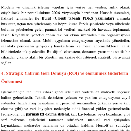
Modern ve dinamik işletme yapıları için veriye her yerden, anlık olarak
erişebilmek bir zorunluluktur. 2026 vizyonuyla hazırlanan Hursoft sistemleri,
Bulut (Cloud) tabanlı PDKS yazılımları
fiziksel terminaller ile
arasında
kusursuz, uçtan uca şifrelenmiş bir köprü kurar. Farklı şehirlerde veya ülkelerde
bulunan şubelerden gelen parmak izi verileri, merkezi bir havuzda toplanarak
İnsan Kaynakları yöneticilerinin tek bir ekran üzerinden tüm organizasyonu
izlemesine olanak tanır. Mobil uygulama entegrasyonu sayesinde yöneticiler,
sahadaki personelin giriş-çıkış hareketlerini ve mesai anormalliklerini anlık
bildirimlerle takip edebilir. Bu dijital ekosistem, donanım yatırımını statik bir
cihazdan çıkarıp akıllı bir yönetim merkezine dönüştürerek stratejik bir avantaj
sağlar.
4. Stratejik Yatırım Geri Dönüşü (ROI) ve Görünmez Giderlerin
Önlenmesi
İşletmeler için "en ucuz cihaz" genellikle uzun vadede en maliyetli seçenek
haline gelmektedir. Teknik destekten yoksun ve yazılım entegrasyonu zayıf
sistemler; hatalı maaş hesaplamaları, personel suistimalleri (arkadaş yerine kart
okutma gibi) ve veri kayıpları nedeniyle ciddi finansal yükler getirmektedir.
parmak izi okuma sistemi
Profesyonel bir
, kart kaybolması veya bozulması gibi
sarf malzeme giderlerini tamamen sıfırlarken, manuel veri girişinden
kaynaklanan muhasebe hatalarını da ortadan kaldırır. Hursoft’un sunduğu
bütüncül çözümler, sağladığı personel disiplini ve operasyonel verimlilik ile