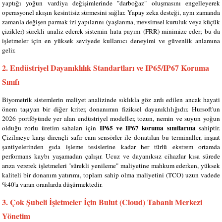
yaptığı yoğun vardiya değişimlerinde "darboğaz" oluşmasını engelleyerek
operasyonel akışın kesintisiz sürmesini sağlar. Yapay zeka desteği, aynı zamanda
zamanla değişen parmak izi yapılarını (yaşlanma, mevsimsel kuruluk veya küçük
çizikler) sürekli analiz ederek sistemin hata payını (FRR) minimize eder; bu da
işletmeler için en yüksek seviyede kullanıcı deneyimi ve güvenlik anlamına
gelir.
2. Endüstriyel Dayanıklılık Standartları ve IP65/IP67 Koruma
Sınıfı
Biyometrik sistemlerin maliyet analizinde sıklıkla göz ardı edilen ancak hayati
önem taşıyan bir diğer kriter, donanımın fiziksel dayanıklılığıdır. Hursoft'un
2026 portföyünde yer alan endüstriyel modeller, tozun, nemin ve suyun yoğun
IP65 ve IP67 koruma sınıflarına
olduğu zorlu üretim sahaları için
sahiptir.
Çizilmeye karşı dirençli safir cam sensörler ile donatılan bu terminaller, inşaat
şantiyelerinden gıda işleme tesislerine kadar her türlü ekstrem ortamda
performans kaybı yaşamadan çalışır. Ucuz ve dayanıksız cihazlar kısa sürede
arıza vererek işletmeleri "sürekli yenileme" maliyetine mahkum ederken, yüksek
kaliteli bir donanım yatırımı, toplam sahip olma maliyetini (TCO) uzun vadede
%40'a varan oranlarda düşürmektedir.
3. Çok Şubeli İşletmeler İçin Bulut (Cloud) Tabanlı Merkezi
Yönetim