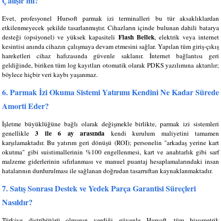
Çalışır mı?
Evet, profesyonel Hursoft parmak izi terminalleri bu tür aksaklıklardan
etkilenmeyecek şekilde tasarlanmıştır. Cihazların içinde bulunan dahili batarya
Flash Bellek
desteği (opsiyonel) ve yüksek kapasiteli
, elektrik veya internet
kesintisi anında cihazın çalışmaya devam etmesini sağlar. Yapılan tüm giriş-çıkış
hareketleri cihaz hafızasında güvenle saklanır. İnternet bağlantısı geri
geldiğinde, biriken tüm log kayıtları otomatik olarak PDKS yazılımına aktarılır;
böylece hiçbir veri kaybı yaşanmaz.
6. Parmak İzi Okuma Sistemi Yatırımı Kendini Ne Kadar Sürede
Amorti Eder?
İşletme büyüklüğüne bağlı olarak değişmekle birlikte, parmak izi sistemleri
3 ile 6 ay arasında
genellikle
kendi kurulum maliyetini tamamen
karşılamaktadır. Bu yatırım geri dönüşü (ROI); personelin "arkadaş yerine kart
okutma" gibi suistimallerinin %100 engellenmesi, kart ve anahtarlık gibi sarf
malzeme giderlerinin sıfırlanması ve manuel puantaj hesaplamalarındaki insan
hatalarının durdurulması ile sağlanan doğrudan tasarruftan kaynaklanmaktadır.
7. Satış Sonrası Destek ve Yedek Parça Garantisi Süreçleri
Nasıldır?
Türkiye distribütörü olmanın verdiği güvenle Hursoft, tüm biyometrik