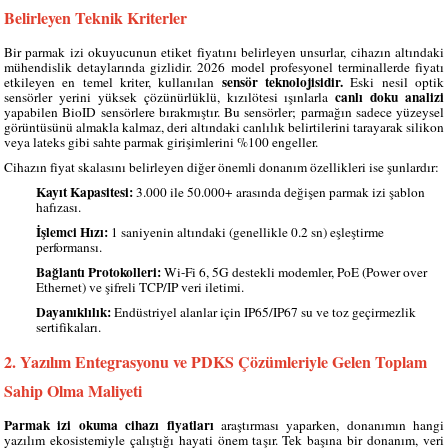
Belirleyen Teknik Kriterler
Bir parmak izi okuyucunun etiket fiyatını belirleyen unsurlar, cihazın altındaki
mühendislik detaylarında gizlidir. 2026 model profesyonel terminallerde fiyatı
sensör teknolojisidir.
etkileyen en temel kriter, kullanılan
Eski nesil optik
canlı doku analizi
sensörler yerini yüksek çözünürlüklü, kızılötesi ışınlarla
yapabilen BioID sensörlere bırakmıştır. Bu sensörler; parmağın sadece yüzeysel
görüntüsünü almakla kalmaz, deri altındaki canlılık belirtilerini tarayarak silikon
veya lateks gibi sahte parmak girişimlerini %100 engeller.
Cihazın fiyat skalasını belirleyen diğer önemli donanım özellikleri ise şunlardır:
Kayıt Kapasitesi:
3.000 ile 50.000+ arasında değişen parmak izi şablon
hafızası.
İşlemci Hızı:
1 saniyenin altındaki (genellikle 0.2 sn) eşleştirme
performansı.
Bağlantı Protokolleri:
Wi-Fi 6, 5G destekli modemler, PoE (Power over
Ethernet) ve şifreli TCP/IP veri iletimi.
Dayanıklılık:
Endüstriyel alanlar için IP65/IP67 su ve toz geçirmezlik
sertifikaları.
2. Yazılım Entegrasyonu ve PDKS Çözümleriyle Gelen Toplam
Sahip Olma Maliyeti
Parmak izi okuma cihazı fiyatları
araştırması yaparken, donanımın hangi
yazılım ekosistemiyle çalıştığı hayati önem taşır. Tek başına bir donanım, veri