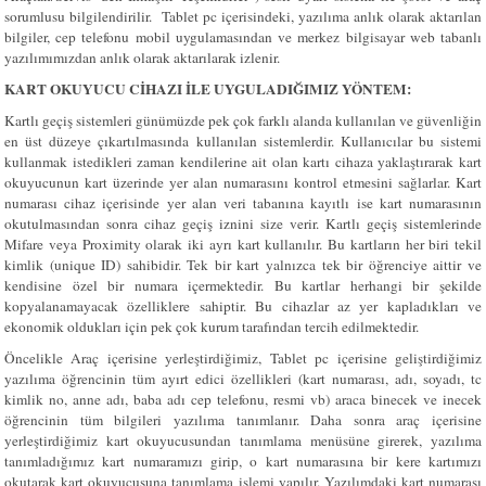
sorumlusu bilgilendirilir. Tablet pc içerisindeki, yazılıma anlık olarak aktarılan
bilgiler, cep telefonu mobil uygulamasından ve merkez bilgisayar web tabanlı
yazılımımızdan anlık olarak aktarılarak izlenir.
KART OKUYUCU CİHAZI İLE UYGULADIĞIMIZ YÖNTEM:
Kartlı geçiş sistemleri günümüzde pek çok farklı alanda kullanılan ve güvenliğin
en üst düzeye çıkartılmasında kullanılan sistemlerdir. Kullanıcılar bu sistemi
kullanmak istedikleri zaman kendilerine ait olan kartı cihaza yaklaştırarak kart
okuyucunun kart üzerinde yer alan numarasını kontrol etmesini sağlarlar. Kart
numarası cihaz içerisinde yer alan veri tabanına kayıtlı ise kart numarasının
okutulmasından sonra cihaz geçiş iznini size verir. Kartlı geçiş sistemlerinde
Mifare veya Proximity olarak iki ayrı kart kullanılır. Bu kartların her biri tekil
kimlik (unique ID) sahibidir. Tek bir kart yalnızca tek bir öğrenciye aittir ve
kendisine özel bir numara içermektedir. Bu kartlar herhangi bir şekilde
kopyalanamayacak özelliklere sahiptir. Bu cihazlar az yer kapladıkları ve
ekonomik oldukları için pek çok kurum tarafından tercih edilmektedir.
Öncelikle Araç içerisine yerleştirdiğimiz, Tablet pc içerisine geliştirdiğimiz
yazılıma öğrencinin tüm ayırt edici özellikleri (kart numarası, adı, soyadı, tc
kimlik no, anne adı, baba adı cep telefonu, resmi vb) araca binecek ve inecek
öğrencinin tüm bilgileri yazılıma tanımlanır. Daha sonra araç içerisine
yerleştirdiğimiz kart okuyucusundan tanımlama menüsüne girerek, yazılıma
tanımladığımız kart numaramızı girip, o kart numarasına bir kere kartımızı
okutarak kart okuyucusuna tanımlama işlemi yapılır. Yazılımdaki kart numarası