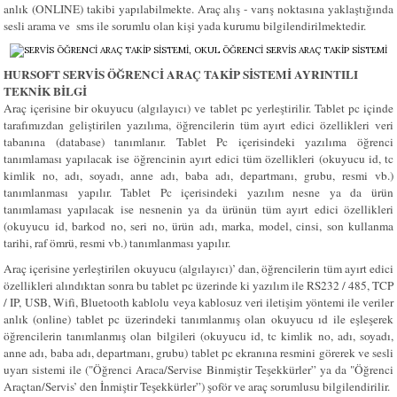
anlık (ONLINE) takibi yapılabilmekte. Araç alış - varış noktasına yaklaştığında
sesli arama ve sms ile sorumlu olan kişi yada kurumu bilgilendirilmektedir.
HURSOFT SERVİS ÖĞRENCİ ARAÇ TAKİP SİSTEMİ AYRINTILI
TEKNİK BİLGİ
Araç içerisine bir okuyucu (algılayıcı) ve tablet pc yerleştirilir. Tablet pc içinde
tarafımızdan geliştirilen yazılıma, öğrencilerin tüm ayırt edici özellikleri veri
tabanına (database) tanımlanır. Tablet Pc içerisindeki yazılıma öğrenci
tanımlaması yapılacak ise
öğrencinin
ayırt edici tüm özellikleri (okuyucu id, tc
kimlik no, adı, soyadı, anne adı, baba adı, departmanı, grubu, resmi vb.)
tanımlanması yapılır. Tablet Pc içerisindeki yazılım nesne ya da ürün
tanımlaması yapılacak ise nesnenin ya da ürünün tüm ayırt edici özellikleri
(okuyucu id, barkod no, seri no, ürün adı, marka, model, cinsi, son kullanma
tarihi, raf ömrü, resmi vb.) tanımlanması yapılır.
Araç içerisine yerleştirilen okuyucu (algılayıcı)’ dan, öğrencilerin tüm ayırt edici
özellikleri alındıktan sonra bu tablet pc üzerinde ki yazılım ile RS232 / 485, TCP
/ IP, USB, Wifi, Bluetooth kablolu veya kablosuz veri iletişim yöntemi ile veriler
anlık (online) tablet pc üzerindeki tanımlanmış olan okuyucu ıd ile eşleşerek
öğrencilerin tanımlanmış olan bilgileri (okuyucu id, tc kimlik no, adı, soyadı,
anne adı, baba adı, departmanı, grubu) tablet pc ekranına resmini görerek ve sesli
uyarı sistemi ile ("Öğrenci Araca/Servise Binmiştir Teşekkürler” ya da "Öğrenci
Araçtan/Servis’ den İnmiştir Teşekkürler”) şoför ve araç sorumlusu bilgilendirilir.