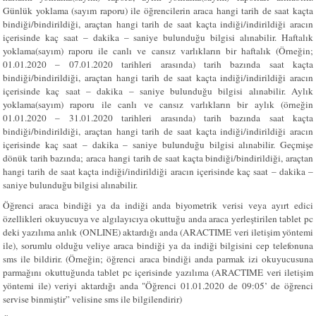
Günlük yoklama (sayım raporu) ile öğrencilerin araca hangi tarih de saat kaçta
bindiği/bindirildiği, araçtan hangi tarih de saat kaçta indiği/indirildiği aracın
içerisinde kaç saat – dakika – saniye bulunduğu bilgisi alınabilir. Haftalık
yoklama(sayım) raporu ile canlı ve cansız varlıkların bir haftalık (Örneğin;
01.01.2020 – 07.01.2020 tarihleri arasında) tarih bazında saat kaçta
bindiği/bindirildiği, araçtan hangi tarih de saat kaçta indiği/indirildiği aracın
içerisinde kaç saat – dakika – saniye bulunduğu bilgisi alınabilir. Aylık
yoklama(sayım) raporu ile canlı ve cansız varlıkların bir aylık (örneğin
01.01.2020 – 31.01.2020 tarihleri arasında) tarih bazında saat kaçta
bindiği/bindirildiği, araçtan hangi tarih de saat kaçta indiği/indirildiği aracın
içerisinde kaç saat – dakika – saniye bulunduğu bilgisi alınabilir. Geçmişe
dönük tarih bazında; araca hangi tarih de saat kaçta bindiği/bindirildiği, araçtan
hangi tarih de saat kaçta indiği/indirildiği aracın içerisinde kaç saat – dakika –
saniye bulunduğu bilgisi alınabilir.
Öğrenci araca bindiği ya da indiği anda biyometrik verisi veya ayırt edici
özellikleri okuyucuya ve algılayıcıya okuttuğu anda araca yerleştirilen tablet pc
deki yazılıma anlık (ONLINE) aktardığı anda (ARACTIME veri iletişim yöntemi
ile), sorumlu olduğu veliye araca bindiği ya da indiği bilgisini cep telefonuna
sms ile bildirir. (Örneğin; öğrenci araca bindiği anda parmak izi okuyucusuna
parmağını okuttuğunda tablet pc içerisinde yazılıma (ARACTIME veri iletişim
yöntemi ile) veriyi aktardığı anda "Öğrenci 01.01.2020 de 09:05’ de öğrenci
servise binmiştir” velisine sms ile bilgilendirir)