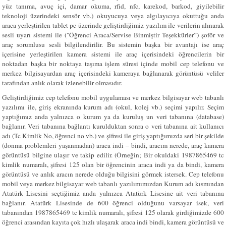
yüz tanıma, avuç içi, damar okuma, rfid, nfc, karekod, barkod, giyilebilir
teknoloji üzerindeki sensör vb.) okuyucuya veya algılayıcıya okuttuğu anda
araca yerleştirilen tablet pc üzerinde geliştirdiğimiz yazılım ile verilerin alınarak
sesli uyarı si
stemi ile ("Öğrenci Araca/Servise Binmiştir Teşekkürler”) şoför ve
araç sorumlusu sesli bilgilendirilir. Bu sistemin başka bir avantajı ise araç
içerisine yerleştirilen kamera sistemi ile araç içerisindeki öğrencilerin bir
noktadan başka bir noktaya taşıma işlem süresi içinde mobil cep telefonu ve
merkez bilgisayardan araç içerisindeki kameraya bağlanarak görüntüsü veliler
tarafından anlık olarak izlenebilir olmasıdır.
Gel
iştirdiğimiz cep telefonu mobil uygulaması ve merkez bilgisayar web tabanlı
yazılımı ile, giriş ekranında kurum adı (okul, kolej vb.) seçimi yapılır. Seçim
yaptığımız anda yalnızca o kurum ya da kuruluş un veri tabanına (database)
bağlanır. Veri tabanına bağlantı kurulduktan sonra o veri tabanına ait kullanıcı
adı (Tc Kimlik No, öğrenci no vb.) ve şifresi ile giriş yaptığımızda seri bir şekilde
(donma problemleri yaşanmadan) araca indi – bindi, aracım nerede, araç kamera
görüntüsü bilgine ulaşır ve takip edilir. (Örneğin; Bir okuldaki 1987865469 tc
kimlik numaralı, şifresi 125 olan bir öğrencinin araca indi ya da bindi, kamera
görüntüsü ve anlık aracın nerede olduğu bilgisini görmek istersek. Cep telefonu
mobil veya merkez bilgisayar web tabanlı yazılımımızdan Kurum adı kısmından
Atatürk Lisesini seçtiğimiz anda yalnızca Atatürk Lisesine ait veri tabanına
bağlanır. Atatürk Lisesinde de 600 öğrenci olduğunu varsayar isek, veri
tabanından 1987865469 tc kimlik numaralı, şifresi 125 olarak girdiğimizde 600
öğrenci arasından kayıta çok hızlı ulaşarak araca indi bindi, kamera görüntüsü ve