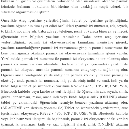
bulunan bu girinti ve çıkıntıların birbirlerine olan mesafesini ölçer ve parmak
izimizde bulanan noktaların birbirlerine olan uzaklığını tespit ederek bir
şifreleme algoritması oluşturur.
Öncelikle Araç içerisine yerleştirdiğimiz, Tablet pc içerisine geliştirdiğimiz
yazılıma öğrencinin tüm ayırt edici özellikleri (parmak izi numarası, adı, soyadı,
tc kimlik no, anne adı, baba adı cep telefonu, resmi vb) araca binecek ve inecek
öğrencinin tüm bilgileri yazılıma tanımlanır. Daha sonra araç içerisine
yerleştirdiğimiz parmak izi okuyucusundan tanımlama menüsüne girerek,
yazılıma tanımladığımız parmak izi numaramızı girip, o parmak numarasına üç
kere parmağımızı okutarak parmak izi okuyucusuna tanımlama işlemi yapılır.
Yazılımdaki parmak izi numarası ile parmak izi okuyucusuna tanımlanmış olan
parmak izi numarası aynı olmalıdır. Böylece tablet pc içerisindeki yazılım ile
parmak izi okuyucu arasında parmak numarası entegrasyonu sağlanmış olur.
Öğrenci araca bindiğinde ya da indiğinde parmak izi okuyucusuna parmağını
okuttuğu anda parmak izi numarası, iniş ya da biniş tarihi ve saati, indi ya da
bindi bilgisi tablet pc üzerindeki yazılıma RS232 / 485, TCP / IP, USB, Wifi,
Bluetooth kablolu veya kablosuz veri iletişimi ile öğrencinin adı, soyadı, sınıfı,
grubu, departmanı, resmi, araca indi veya bindi bilgisi anlık (ONLİNE) olarak
tablet pc ekranındaki öğrencinin resmiyle beraber yazılıma aktarmış olur.
(ARACTIME veri iletişim yöntemi ile) Tablet pc içerisindeki yazılımımız, araç
içerisindeki okuyucuya RS232 / 485, TCP / IP, USB, Wifi, Bluetooth kablolu
veya kablosuz veri iletişimi ile bağlanarak, parmak izi okuyucusundaki verileri
(parmak izi numarası, tarih ve saat bilgisini) alarak anlık (ONLİNE) aktarım