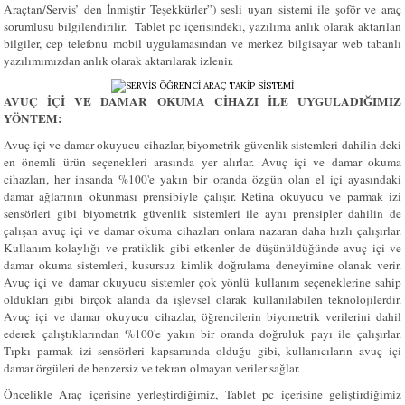
Araçtan/Servis’ den İnmiştir Teşekkürler”) sesli uyarı sistemi ile şoför ve araç
sorumlusu bilgilendirilir. Tablet pc içerisindeki, yazılıma anlık olarak aktarılan
bilgiler, cep telefonu mobil uygulamasından ve merkez bilgisayar web tabanlı
yazılımımızdan anlık olarak aktarılarak izlenir.
AVUÇ İÇİ VE DAMAR OKUMA CİHAZI İLE UYGULADIĞIMIZ
YÖNTEM:
Avuç içi ve damar okuyucu cihazlar, biyometrik güvenlik sistemleri dahilin deki
en önemli ürün seçenekleri arasında yer alırlar. Avuç içi ve damar okuma
cihazları, her insanda %100'e yakın bir oranda özgün olan el içi ayasındaki
damar ağlarının okunması prensibiyle çalışır. Retina okuyucu ve parmak izi
sensörleri gibi biyometrik güvenlik sistemleri ile aynı prensipler dahilin de
çalışan avuç içi ve damar okuma cihazları onlara nazaran daha hızlı çalışırlar.
Kullanım kolaylığı ve pratiklik gibi etkenler de düşünüldüğünde avuç içi ve
damar okuma sistemleri, kusursuz kimlik doğrulama deneyimine olanak verir.
Avuç içi ve damar okuyucu sistemler çok yönlü kullanım seçeneklerine sahip
oldukları gibi birçok alanda da işlevsel olarak kullanılabilen teknolojilerdir.
Avuç içi ve damar okuyucu cihazlar, öğrencilerin biyometrik verilerini dahil
ederek çalıştıklarından %100'e yakın bir oranda doğruluk payı ile çalışırlar.
Tıpkı parmak izi sensörleri kapsamında olduğu gibi, kullanıcıların avuç içi
damar örgüleri de benzersiz ve tekrarı olmayan veriler sağlar.
Öncelikle Araç içerisine yerleştirdiğimiz, Tablet pc içerisine geliştirdiğimiz