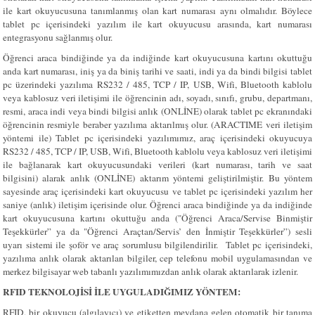
ile kart okuyucusuna tanımlanmış olan kart numarası aynı olmalıdır. Böylece
tablet pc içerisindeki yazılım ile kart okuyucusu arasında, kart numarası
entegrasyonu sağlanmış olur.
Öğrenci araca bindiğinde ya da indiğinde kart okuyucusuna kartını okuttuğu
anda kart numarası, iniş ya da biniş tarihi ve saati, indi ya da bindi bilgisi tablet
pc üzerindeki yazılıma RS232 / 485, TCP / IP, USB, Wifi, Bluetooth kablolu
veya kablosuz veri iletişimi ile öğrencinin adı, soyadı, sınıfı, grubu, departmanı,
resmi, araca indi veya bindi bilgisi anlık (ONLİNE) olarak tablet pc ekranındaki
öğrencinin resmiyle beraber yazılıma aktarılmış olur. (ARACTIME veri iletişim
yöntemi ile) Tablet pc içerisindeki yazılımımız, araç içerisindeki okuyucuya
RS232 / 485, TCP / IP, USB, Wifi, Bluetooth kablolu veya kablosuz veri iletişimi
ile bağlanarak kart okuyucusundaki verileri (kart numarası, tarih ve saat
bilgisini) alarak anlık (ONLİNE) aktarım yöntemi geliştirilmiştir. Bu yöntem
sayesinde araç içerisindeki kart okuyucusu ve tablet pc içerisindeki yazılım her
saniye (anlık) iletişim içerisinde olur. Öğrenci araca bindiğinde ya da indiğinde
kart okuyucusuna kartını okuttuğu anda ("Öğrenci Araca/Servise Binmiştir
Teşekkürler” ya da "
Öğrenci
Araçtan/Servis’ den İnmiştir Teşekkürler”) sesli
uyarı sistemi ile şoför ve araç sorumlusu bilgilendirilir. Tablet pc içerisindeki,
yazılıma anlık olarak aktarılan bilgiler, cep telefonu mobil uygulamasından ve
merkez bilgisayar web tabanlı yazılımımızdan anlık olarak aktarılarak izlenir.
RFID TEKNOLOJİSİ İLE UYGULADIĞIMIZ YÖNTEM:
RFID, bir okuyucu (algılayıcı) ve etiketten meydana gelen otomatik bir tanıma