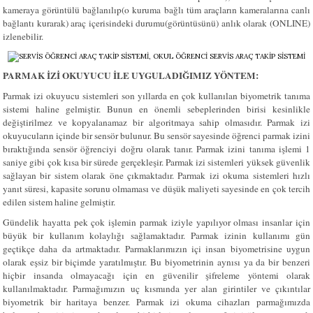
kameraya görüntülü bağlanılıp(o kuruma bağlı tüm araçların kameralarına canlı
bağlantı kurarak) araç içerisindeki durumu(görüntüsünü) anlık olarak (ONLINE)
izlenebilir.
PARMAK İZİ OKUYUCU İLE UYGULADIĞIMIZ YÖNTEM:
Parmak izi okuyucu sistemleri son yıllarda en çok kullanılan biyometrik tanıma
sistemi haline gelmiştir. Bunun en önemli sebeplerinden birisi kesinlikle
değiştirilmez ve kopyalanamaz bir algoritmaya sahip olmasıdır. Parmak izi
okuyucuların içinde bir sensör bulunur. Bu sensör sayesinde öğrenci parmak izini
bıraktığında sensör öğrenciyi doğru olarak tanır.
Parmak izini tanıma işlemi 1
saniye gibi çok kısa bir sürede gerçekleşir. Parmak izi sistemleri yüksek güvenlik
sağlayan bir sistem olarak öne çıkmaktadır. Parmak izi okuma sistemleri hızlı
yanıt süresi, kapasite sorunu olmaması ve düşük maliyeti sayesinde en çok tercih
edilen sistem haline gelmiştir.
Gündelik hayatta pek çok işlemin parmak iziyle yapılıyor olması insanlar için
büyük bir kullanım kolaylığı sağlamaktadır. Parmak izinin kullanımı gün
geçtikçe daha da artmaktadır. Parmaklarımızın içi insan biyometrisine uygun
olarak eşsiz bir biçimde yaratılmıştır. Bu biyometrinin aynısı ya da bir benzeri
hiçbir insanda olmayacağı için en güvenilir şifreleme yöntemi olarak
kullanılmaktadır. Parmağımızın uç kısmında yer alan girintiler ve çıkıntılar
biyometrik bir haritaya benzer. Parmak izi okuma cihazları parmağımızda