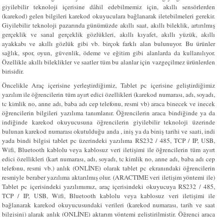
giyilebilir teknoloji içerisine dâhil edebilmemiz için, akıllı sensörlerden
(karekod) gelen bilgileri karekod okuyuculara bağlanarak iletebilmeleri gerekir.
Giyilebilir teknoloji pazarında günümüzde akıllı saat, akıllı bileklik, artırılmış
gerçeklik ve sanal gerçeklik gözlükleri, akıllı kıyafet, akıllı yüzük, akıllı
ayakkabı ve akıllı gözlük gibi vb. birçok farklı alan bulunuyor. Bu ürünler
sağlık, spor, oyun, güvenlik, ödeme ve eğitim gibi alanlarda da kullanılıyor.
Özellikle akıllı bileklikler ve saatler tüm bu alanlar için vazgeçilmez ürünlerden
birisidir.
Öncelikle Araç içerisine yerleştirdiğimiz, Tablet pc içerisine geliştirdiğimiz
yazılım ile öğrencilerin tüm ayırt edici özellikleri (karekod numarası, adı, soyadı,
tc kimlik no, anne adı, baba adı cep telefonu, resmi vb) araca binecek ve inecek
öğrencilerin bilgileri yazılıma tanımlanır. Öğrencilerin araca bindiğinde ya da
indiğinde karekod okuyucusuna öğrencilerin giyilebilir teknoloji üzerinde
bulunan karekod numarası okutulduğu anda , iniş ya da biniş tarihi ve saati, indi
yada bindi bilgisi tablet pc üzerindeki yazılıma RS232 / 485, TCP / IP, USB,
Wifi, Bluetooth kablolu veya kablosuz veri iletişimi ile öğrencilerin tüm ayırt
edici özellikleri (kart numarası, adı, soyadı, tc kimlik no, anne adı, baba adı cep
telefonu, resmi vb.) anlık (ONLİNE) olarak tablet pc ekranındaki öğrencilerin
resmiyle beraber yazılıma aktarılmış olur. (ARACTIME veri iletişim yöntemi ile)
Tablet pc içerisindeki yazılımımız, araç içerisindeki okuyucuya RS232 / 485,
TCP / IP, USB, Wifi, Bluetooth kablolu veya kablosuz veri iletişimi ile
bağlanarak karekod okuyucusundaki verileri (karekod numarası, tarih ve saat
bilgisini) alarak anlık (ONLİNE) aktarım yöntemi geliştirilmiştir. Öğrenci araca