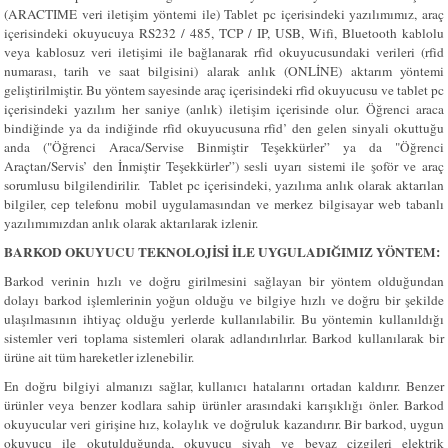
(ARACTIME veri iletişim yöntemi ile) Tablet pc içerisindeki yazılımımız, araç
içerisindeki okuyucuya RS232 / 485, TCP / IP, USB, Wifi, Bluetooth kablolu
veya kablosuz veri iletişimi ile bağlanarak rfid okuyucusundaki verileri (rfid
numarası, tarih ve saat bilgisini) alarak anlık (ONLİNE) aktarım yöntemi
geliştirilmiştir. Bu yöntem sayesinde araç içerisindeki rfid okuyucusu ve tablet pc
içerisindeki yazılım her saniye (anlık) iletişim içerisinde olur. Öğrenci araca
bindiğinde ya da indiğinde rfid okuyucusuna rfid’ den gelen sinyali okuttuğu
anda ("Öğrenci Araca/Servise Binmiştir Teşekkürler” ya da "
Öğrenci
Araçtan/Servis’ den İnmiştir Teşekkürler”) sesli uyarı sistemi ile şoför ve araç
sorumlusu bilgilendirilir. Tablet pc içerisindeki, yazılıma anlık olarak aktarılan
bilgiler, cep telefonu mobil uygulamasından ve merkez bilgisayar web tabanlı
yazılımımızdan anlık olarak aktarılarak izlenir.
BARKOD OKUYUCU TEKNOLOJİSİ İLE UYGULADIĞIMIZ YÖNTEM:
Barkod verinin hızlı ve doğru girilmesini sağlayan bir yöntem olduğundan
dolayı barkod işlemlerinin yoğun olduğu ve bilgiye hızlı ve doğru bir şekilde
ulaşılmasının ihtiyaç olduğu yerlerde kullanılabilir. Bu yöntemin kullanıldığı
sistemler veri toplama sistemleri olarak adlandırılırlar. Barkod kullanılarak bir
ürüne ait tüm hareketler izlenebilir.
En doğru bilgiyi almanızı sağlar, kullanıcı hatalarını ortadan kaldırır. Benzer
ürünler veya benzer kodlara sahip ürünler arasındaki karışıklığı önler. Barkod
okuyucular veri girişine hız, kolaylık ve doğruluk kazandırır. Bir barkod, uygun
okuyucu ile okutulduğunda, okuyucu siyah ve beyaz çizgileri elektrik