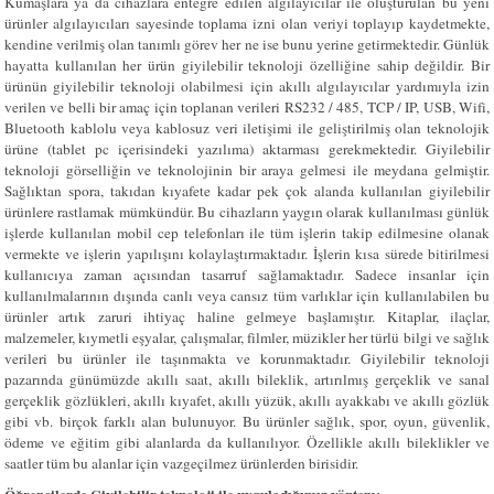
Kumaşlara ya da cihazlara entegre edilen algılayıcılar ile oluşturulan bu yeni
ürünler algılayıcıları sayesinde toplama izni olan veriyi toplayıp kaydetmekte,
kendine verilmiş olan tanımlı görev her ne ise bunu yerine getirmektedir. Günlük
hayatta kullanılan her ürün giyilebilir teknoloji özelliğine sahip değildir. Bir
ürünün giyilebilir teknoloji olabilmesi için akıllı algılayıcılar yardımıyla izin
verilen ve belli bir amaç için toplanan verileri RS232 / 485, TCP / IP, USB, Wifi,
Bluetooth kablolu veya kablosuz veri iletişimi ile geliştirilmiş olan teknolojik
ürüne (tablet pc içerisindeki yazılıma) aktarması gerekmektedir. Giyilebilir
teknoloji görselliğin ve teknolojinin bir araya gelmesi ile meydana gelmiştir.
Sağlıktan spora, takıdan kıyafete kadar pek çok alanda kullanılan giyilebilir
ürünlere rastlamak mümkündür. Bu cihazların yaygın olarak kullanılması günlük
işlerde kullanılan mobil cep telefonları ile tüm işlerin takip edilmesine olanak
vermekte ve işlerin yapılışını kolaylaştırmaktadır. İşlerin kısa sürede bitirilmesi
kullanıcıya zaman açısından tasarruf sağlamaktadır. Sadece insanlar için
kullanılmalarının dışında canlı veya cansız tüm varlıklar için kullanılabilen bu
ürünler artık zaruri ihtiyaç haline gelmeye başlamıştır. Kitaplar, ilaçlar,
malzemeler, kıymetli eşyalar, çalışmalar, filmler, müzikler her türlü bilgi ve sağlık
verileri bu ürünler ile taşınmakta ve korunmaktadır. Giyilebilir teknoloji
pazarında günümüzde akıllı saat, akıllı bileklik, artırılmış gerçeklik ve sanal
gerçeklik gözlükleri, akıllı kıyafet, akıllı yüzük, akıllı ayakkabı ve akıllı gözlük
gibi vb. birçok farklı alan bulunuyor. Bu ürünler sağlık, spor, oyun, güvenlik,
ödeme ve eğitim gibi alanlarda da kullanılıyor. Özellikle akıllı bileklikler ve
saatler tüm bu alanlar için vazgeçilmez ürünlerden birisidir.