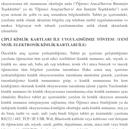
okuyucusuna nfc numarasını okuttuğu anda ("Öğrenci Araca/Servise Binmiştir
Teşekkürler” ya da "Öğrenci Araçtan/Servis’ den İnmiştir Teşekkürler”) sesli
uyarı sistemi ile şoför ve araç sorumlusu bilgilendirilir. Tablet pc içerisindeki,
yazılıma anlık olarak aktarılan bilgiler, cep telefonu mobil uygulamasından ve
merkez bilgisayar web tabanlı yazılımımızdan anlık olarak aktarılarak
izlenebilir.
ÇİPLİ KİMLİK KARTLARI İLE UYGULADIĞIMIZ YÖNTEM: (YENİ
NESİL ELEKTRONİK KİMLİK KARTLARI İLE)
Öncelikle araç içerine yerleştirdiğimiz, Tablet pc içerisine geliştirdiğimiz
yazılıma öğrencinin tüm ayırt edici özellikleri (kimlik numarası, adı, soyadı, tc
kimlik no, anne adı, baba adı cep telefonu, resmi vb.) araca binecek ve inecek
öğrencinin tüm bilgileri yazılıma tanımlanır. Daha sonra araç içerisine
yerleştirdiğimiz kimlik okuyucusundan tanımlama menüsüne girerek, yazılıma
tanımladığımız kimlik numaramızı girip, o kimlik numarasına bir kere
kimliğimizi okutarak kimlik okuyucusuna tanımlama işlemi yapılır. Yazılımdaki
kimlik numarası ile kimlik okuyucusuna tanımlanmış olan kimlik numarası aynı
olmalıdır. Böylece tablet pc içerisindeki yazılım ile kimlik okuyucu arasında
kimlik numarası entegrasyonu sağlanmış olur. Öğrenci araca bindiğinde ya da
indiğinde kimlik okuyucusuna kimliğini okuttuğu anda kimlik numarası, iniş ya
da biniş tarihi ve saati, indi yada bindi bilgisi tablet pc üzerindeki yazılıma
RS232 / 485, TCP / IP, USB, Wifi, Bluetooth kablolu veya kablosuz veri iletişimi
ile öğrencinin adı, soyadı, sınıfı, grubu, departmanı, resmi, araca indi veya bindi