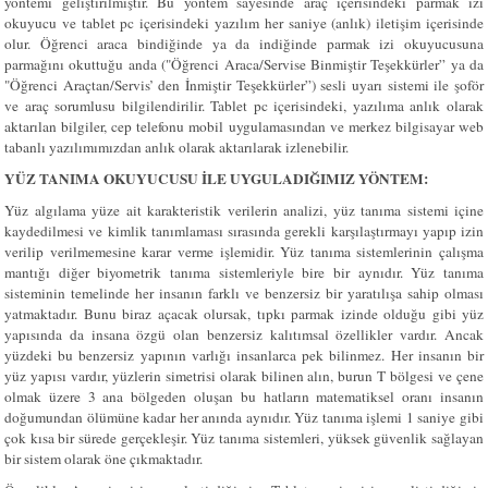
yöntemi geliştirilmiştir. Bu yöntem sayesinde araç içerisindeki parmak izi
okuyucu ve tablet pc içerisindeki yazılım her saniye (anlık) iletişim içerisinde
olur. Öğrenci araca bindiğinde ya da indiğinde parmak izi okuyucusuna
parmağını okuttuğu anda ("Öğrenci Araca/Servise Binmiştir Teşekkürler” ya da
"Öğrenci Araçtan/Servis’ den İnmiştir Teşekkürler”) sesli uyarı sistemi ile şoför
ve araç sorumlusu bilgilendirilir. Tablet pc içerisindeki, yazılıma anlık olarak
aktarılan bilgiler, cep telefonu mobil uygulamasından ve merkez bilgisayar web
tabanlı yazılımımızdan anlık olarak aktarılarak izlenebilir.
YÜZ TANIMA OKUYUCUSU İLE UYGULADIĞIMIZ YÖNTEM:
Yüz algılama yüze ait karakteristik verilerin analizi, yüz tanıma sistemi içine
kaydedilmesi ve kimlik tanımlaması sırasında gerekli karşılaştırmayı yapıp izin
verilip verilmemesine karar verme işlemidir. Yüz tanıma sistemlerinin çalışma
mantığı diğer biyometrik tanıma sistemleriyle bire bir aynıdır. Yüz tanıma
sisteminin temelinde her insanın farklı ve benzersiz bir yaratılışa sahip olması
yatmaktadır. Bunu biraz açacak olursak, tıpkı parmak izinde olduğu gibi yüz
yapısında da insana özgü olan benzersiz kalıtımsal özellikler vardır. Ancak
yüzdeki bu benzersiz yapının varlığı insanlarca pek bilinmez. Her insanın bir
yüz yapısı vardır, yüzlerin simetrisi olarak bilinen alın, burun T bölgesi ve çene
olmak üzere 3 ana bölgeden oluşan bu hatların matematiksel oranı insanın
doğumundan ölümüne kadar her anında aynıdır. Yüz tanıma işlemi 1 saniye gibi
çok kısa bir sürede gerçekleşir. Yüz tanıma sistemleri, yüksek güvenlik sağlayan
bir sistem olarak öne çıkmaktadır.