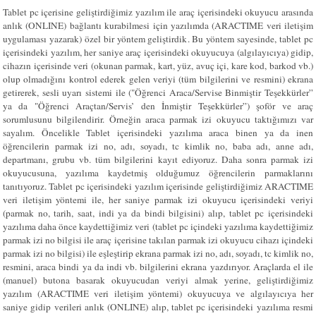
Tablet pc içerisine geliştirdiğimiz yazılım ile araç içerisindeki okuyucu arasında
anlık (ONLINE) bağlantı kurabilmesi için yazılımda (ARACTIME veri iletişim
uygulaması yazarak) özel bir yöntem geliştirdik. Bu yöntem sayesinde, tablet pc
içerisindeki yazılım, her saniye araç içerisindeki okuyucuya (algılayıcıya) gidip,
cihazın içerisinde veri (okunan parmak, kart, yüz, avuç içi, kare kod, barkod vb.)
olup olmadığını kontrol ederek gelen veriyi (tüm bilgilerini ve resmini) ekrana
getirerek, sesli uyarı sistemi ile ("Öğrenci Araca/Servise Binmiştir Teşekkürler”
ya da "Öğrenci Araçtan/Servis’ den İnmiştir Teşekkürler”) şoför ve araç
sorumlusunu bilgilendirir. Örneğin araca parmak izi okuyucu taktığımızı var
sayalım. Öncelikle Tablet içerisindeki yazılıma araca binen ya da inen
öğrencilerin parmak izi no, adı, soyadı, tc kimlik no, baba adı, anne adı,
departmanı, grubu vb. tüm bilgilerini kayıt ediyoruz. Daha sonra parmak izi
okuyucusuna, yazılıma kaydetmiş olduğumuz öğrencilerin parmaklarını
tanıtıyoruz. Tablet pc içerisindeki yazılım içerisinde geliştirdiğimiz ARACTIME
veri iletişim yöntemi ile, her saniye parmak izi okuyucu içerisindeki veriyi
(parmak no, tarih, saat, indi ya da bindi bilgisini) alıp, tablet pc içerisindeki
yazılıma daha önce kaydettiğimiz veri (tablet pc içindeki yazılıma kaydettiğimiz
parmak izi no bilgisi ile araç içerisine takılan parmak izi okuyucu cihazı içindeki
parmak izi no bilgisi) ile eşleştirip ekrana parmak izi no, adı, soyadı, tc kimlik no,
resmini, araca bindi ya da indi vb. bilgilerini ekrana yazdırıyor. Araçlarda el ile
(manuel) butona basarak okuyucudan veriyi almak yerine, geliştirdiğimiz
yazılım (ARACTIME veri iletişim yöntemi) okuyucuya ve algılayıcıya her
saniye gidip verileri anlık (ONLINE) alıp, tablet pc içerisindeki yazılıma resmi