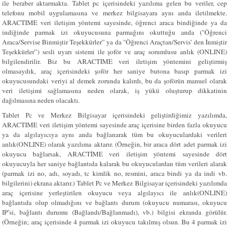
ile beraber aktarmakta. Tablet pc içerisindeki yazılıma gelen bu veriler, cep
telefonu mobil uygulamasına ve merkez bilgisayara aynı anda iletilmekte.
ARACTIME veri iletişim yöntemi sayesinde, öğrenci araca bindiğinde ya da
indiğinde parmak izi okuyucusuna parmağını okuttuğu anda ("Öğrenci
Araca/Servise Binmiştir Teşekkürler” ya da "Öğrenci Araçtan/Servis’ den İnmiştir
Teşekkürler”) sesli uyarı sistemi ile şoför ve araç sorumlusu anlık (ONLINE)
bilgilendirilir. Biz bu ARACTIME veri iletişim yöntemini geliştirmiş
olmasaydık, araç içerisindeki şoför her saniye butona basıp parmak izi
okuyucusundaki veriyi al demek zorunda kalırdı, bu da şoförün manuel olarak
veri iletişimi sağlamasına neden olarak, iş yükü oluşturup dikkatinin
dağılmasına neden olacaktı.
Tablet Pc ve Merkez Bilgisayar içerisindeki geliştirdiğimiz yazılımda,
ARACTIME veri iletişim yöntemi sayesinde araç içerisine birden fazla okuyucu
ya da algılayıcıya aynı anda bağlanarak tüm bu okuyuculardaki verileri
anlık(ONLINE) olarak yazılıma aktarır. (Örneğin, bir araca dört adet parmak izi
okuyucu bağlarsak, ARACTİME veri iletişim yöntemi sayesinde dört
okuyucuyla her saniye bağlantıda kalarak bu okuyuculardan tüm verileri alarak
(parmak izi no, adı, soyadı, tc kimlik no, resmini, araca bindi ya da indi vb.
bilgilerini) ekrana aktarır.) Tablet Pc ve Merkez Bilgisayar içerisindeki yazılımda
araç içerisine yerleştirilen okuyucu veya algılayıcı ile anlık(ONLINE)
bağlantıda olup olmadığını ve bağlantı durum (okuyucu numarası, okuyucu
IP’si, bağlantı durumu (Bağlandı/Bağlanmadı), vb.) bilgisi ekranda görülür.
(Örneğin; araç içerisinde 4 parmak izi okuyucu takılmış olsun. Bu 4 parmak izi