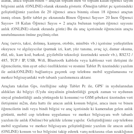
alarak, araca toplam binen – araçtan toplam inen ve toplam kalan öğrenci sayım
bilgisini anlık (ONLINE) olarak ekranda gösterir. (Örneğin tablet pc içerisindeki
geliştirdiğimiz yazılım ile 20 öğrenci araca binmiş olsun 18 öğrenci araçtan
inmiş olsun. Şoför tablet pc ekranında Binen Öğrenci Sayısı= 20 İnen Öğrenci
Sayısı= 18 Kalan Öğrenci Sayısı = 2 araçta bulunan toplam öğrenci sayısını
anlık (ONLINE) olarak ekranda görür.) Bu da araç içerisinde öğrencinin araçta
unutulmasının önüne geçilmiş olur.
Araç (servis, taksi, dolmuş, kamyon, otobüs, minibüs vb.) içerisine yerleştirilen
okuyucu ve algılayıcılar (parmak izi, kart, yüz tanıma, avuç içi, damar okuma,
rfid, nfc, kare kod, barkod, giyilebilir teknoloji üzerindeki sensör vb.), RS232 /
485, TCP / IP, USB, Wifi, Bluetooth kablolu veya kablosuz veri iletişimi ile
öğrencilerin, tüm ayırt edici özelliklerini ve resmini Tablet Pc üzerindeki yazılım
ile anlık(ONLİNE) bağlantıya geçerek cep telefonu mobil uygulamasına ve
merkez bilgisayardaki web tabanlı yazılımımıza aktarır.
Araçlara takılan Gps, özelliğine sahip Tablet Pc ile, GPS’ in uydularından
aldıkları iki bilgiyi (Uydu sinyalinin gönderildiği gerçek zaman ve uydunun
sinyal gönderildiği anda yörüngede ki konumu) ve GSM şebekesi üzerinden veri
iletişimini m2m, data hattı ile aracın anlık konum bilgisi, araca inen ve binen
öğrencilerin indi veya bindi bilgisi ve araç içerisinde ki kameradan gelen anlık
görüntü, mobil cep telefonu uygulaması ve merkez bilgisayara web tabanlı
yazılım ile anlık (Online) bir şekilde izleme yapılır.
Geliştirdiğimiz cep telefonu
mobil uygulama ve merkez bilgisayara geliştirdiğimiz yazılım ile aracın anlık
(ONLINE) konum ve hız bilgisini takip ederek varış noktasına olan uzaklığının