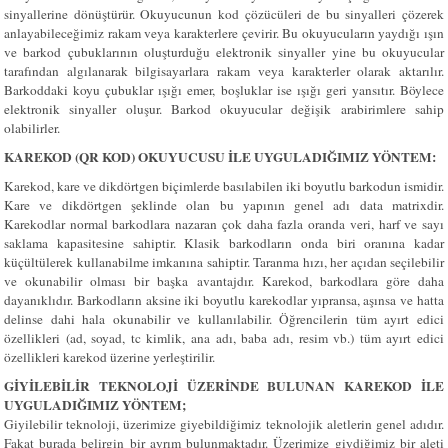
sinyallerine dönüştürür. Okuyucunun kod çözücüleri de bu sinyalleri çözerek
anlayabileceğimiz rakam veya karakterlere çevirir. Bu okuyucuların yaydığı ışın
ve barkod çubuklarının oluşturduğu elektronik sinyaller yine bu okuyucular
tarafından algılanarak bilgisayarlara rakam veya karakterler olarak aktarılır.
Barkoddaki koyu çubuklar ışığı emer, boşluklar ise ışığı geri yansıtır. Böylece
elektronik sinyaller oluşur. Barkod okuyucular değişik arabirimlere sahip
olabilirler.
KAREKOD (QR KOD) OKUYUCUSU İLE UYGULADIĞIMIZ YÖNTEM:
Karekod, kare ve dikdörtgen biçimlerde basılabilen iki boyutlu barkodun ismidir.
Kare ve dikdörtgen şeklinde olan bu yapının genel adı data matrixdir.
Karekodlar normal barkodlara nazaran çok daha fazla oranda veri, harf ve sayı
saklama kapasitesine sahiptir. Klasik barkodların onda biri oranına kadar
küçültülerek kullanabilme imkanına sahiptir. Taranma hızı, her açıdan seçilebilir
ve okunabilir olması bir başka avantajdır. Karekod, barkodlara göre daha
dayanıklıdır. Barkodların aksine iki boyutlu karekodlar yıpransa, aşınsa ve hatta
delinse dahi hala okunabilir ve kullanılabilir. Öğrencilerin tüm ayırt edici
özellikleri (ad, soyad, tc kimlik, ana adı, baba adı, resim vb.) tüm ayırt edici
özellikleri karekod üzerine yerleştirilir.
GIYILEBILIR TEKNOLOJI ÜZERINDE BULUNAN KAREKOD ILE
UYGULADIĞIMIZ YÖNTEM;
Giyilebilir teknoloji, üzerimize giyebildiğimiz teknolojik aletlerin genel adıdır.
Fakat burada belirgin bir ayrım bulunmaktadır. Üzerimize giydiğimiz bir aleti