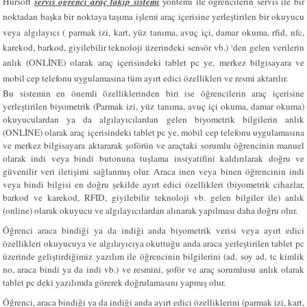
Hursoft
servis öğrenci araç takip sistemi
yöntemi ile öğrencilerin servis ile bir
noktadan başka bir noktaya taşıma işlemi araç içerisine yerleştirilen bir okuyucu
veya algılayıcı ( parmak izi, kart, yüz tanıma, avuç içi, damar okuma, rfid, nfc,
karekod, barkod, giyilebilir teknoloji üzerindeki sensör vb.) ‘den gelen verilerin
anlık (ONLİNE) olarak araç içerisindeki tablet pc ye, merkez bilgisayara ve
mobil cep telefonu uygulamasına tüm ayırt edici özellikleri ve resmi aktarılır.
Bu sistemin en önemli özelliklerinden biri ise öğrencilerin araç içerisine
yerleştirilen biyometrik (Parmak izi, yüz tanıma, avuç içi okuma, damar okuma)
okuyuculardan ya da algılayıcılardan gelen biyometrik bilgilerin anlık
(ONLİNE) olarak araç içerisindeki tablet pc ye, mobil cep telefonu uygulamasına
ve merkez bilgisayara aktararak şoförün ve araçtaki sorumlu öğrencinin manuel
olarak indi veya bindi butonuna tuşlama insiyatifini kaldırılarak doğru ve
güvenilir veri iletişimi sağlanmış olur. Araca inen veya binen öğrencinin indi
veya bindi bilgisi en doğru şekilde ayırt edici özellikleri (biyometrik cihazlar,
barkod ve karekod, RFID, giyilebilir teknoloji vb. gelen bilgiler ile) anlık
(online) olarak okuyucu ve algılayıcılardan alınarak yapılması daha doğru olur.
Öğrenci
araca bindiği ya da indiği anda biyometrik verisi veya ayırt edici
özellikleri okuyucuya ve algılayıcıya okuttuğu anda araca yerleştirilen tablet pc
üzerinde geliştirdiğimiz yazılım ile öğrencinin bilgilerini (ad, soy ad, tc kimlik
no, araca bindi ya da indi vb.) ve resmini, şoför ve araç sorumlusu anlık olarak
tablet pc deki yazılımda görerek doğrulamasını yapmış olur.
Öğrenci, araca bindiği ya da indiği anda ayırt edici özelliklerini (parmak izi, kart,