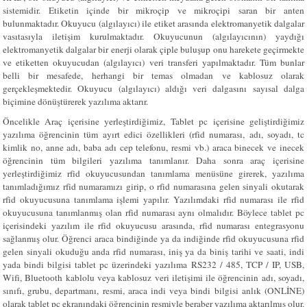
sistemidir. Etiketin içinde bir mikroçip ve mikroçipi saran bir anten
bulunmaktadır. Okuyucu (algılayıcı) ile etiket arasında elektromanyetik dalgalar
vasıtasıyla iletişim kurulmaktadır. Okuyucunun (algılayıcının) yaydığı
elektromanyetik dalgalar bir enerji olarak çiple buluşup onu harekete geçirmekte
ve etiketten okuyucudan (algılayıcı) veri transferi yapılmaktadır. Tüm bunlar
belli bir mesafede, herhangi bir temas olmadan ve kablosuz olarak
gerçekleşmektedir. Okuyucu (algılayıcı) aldığı veri dalgasını sayısal dalga
biçimine dönüştürerek yazılıma aktarır.
Öncelikle Araç içerisine yerleştirdiğimiz, Tablet pc içerisine geliştirdiğimiz
yazılıma öğrencinin tüm ayırt edici özellikleri (rfid numarası, adı, soyadı, tc
kimlik no, anne adı, baba adı cep telefonu, resmi vb.) araca binecek ve inecek
öğrencinin tüm bilgileri yazılıma tanımlanır. Daha sonra araç içerisine
yerleştirdiğimiz rfid okuyucusundan tanımlama menüsüne girerek, yazılıma
tanımladığımız rfid numaramızı girip, o rfid numarasına gelen sinyali okutarak
rfid okuyucusuna tanımlama işlemi yapılır. Yazılımdaki rfid numarası ile rfid
okuyucusuna tanımlanmış olan rfid numarası aynı olmalıdır. Böylece tablet pc
içerisindeki yazılım ile rfid okuyucusu arasında, rfid numarası entegrasyonu
sağlanmış olur. Öğrenci araca bindiğinde ya da indiğinde rfid okuyucusuna rfid
gelen sinyali okuduğu anda rfid numarası, iniş ya da biniş tarihi ve saati, indi
yada bindi bilgisi tablet pc üzerindeki yazılıma RS232 / 485, TCP / IP, USB,
Wifi, Bluetooth kablolu veya kablosuz veri iletişimi ile öğrencinin adı, soyadı,
sınıfı, grubu, departmanı, resmi, araca indi veya bindi bilgisi anlık (ONLİNE)
olarak tablet pc ekranındaki öğrencinin resmiyle beraber yazılıma aktarılmış olur.