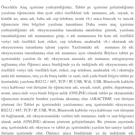
Öncelikle Araç içerisine yerleştirdiğimiz, Tablet pc içerisine geliştirdiğimiz
yazılıma öğrencinin tüm ayırt edici özellikleri (nfc numarası, adı, soyadı, tc
kimlik no, anne adı, baba adı cep telefonu, resmi vb.) araca binecek ve inecek
öğrencinin tüm bilgileri yazılıma tanımlanır. Daha sonra araç içerisine
yerleştirdiğimiz nfc okuyucusundan tanımlama menüsüne girerek, yazılıma
tanımladığımız nfc numaramızı girip, o nfc numarasına bir kere nfc özellikli
veriyi (nfc özellikli kart, etiket, cep telefonu, anahtarlık vb.) okutarak nfc
okuyucusuna tanımlama işlemi yapılır. Yazılımdaki nfc numarası ile nfc
okuyucusuna tanımlanmış olan nfc numarası aynı olmalıdır. Böylece tablet pc
içerisindeki yazılım ile nfc okuyucusu arasında nfc numarası entegrasyonu
sağlanmış olur. Öğrenci araca bindiğinde ya da indiğinde nfc okuyucusuna nfc
özellikli veriyi (nfc özellikli kart, etiket, cep telefonu, anahtarlık vb.) okuttuğu
anda nfc numarası, iniş ya da biniş tarihi ve saati, indi yada bindi bilgisi tablet pc
üzerindeki yazılıma RS232 / 485, TCP / IP, USB, Wifi, USB, Bluetooth kablolu
veya kablosuz veri iletişimi ile öğrencinin adı, soyadı, sınıfı, grubu, departmanı,
resmi, araca indi veya bindi bilgisi anlık (ONLİNE) olarak tablet pc ekranındaki
öğrencinin resmiyle beraber yazılıma aktarmış olur. (ARACTIME veri iletişim
yöntemi ile) Tablet pc içerisindeki yazılımımız, araç içerisindeki okuyucuya
RS232 / 485, TCP / IP, USB, Wifi, Bluetooth kablolu veya kablosuz veri iletişimi
ile bağlanarak, nfc okuyucusundaki verileri (nfc numarası, tarih ve saat bilgisini)
alarak anlık (ONLİNE) aktarım yöntemi geliştirilmiştir. Bu yöntem sayesinde
araç içerisindeki nfc okuyucu ve tablet pc içerisindeki yazılım her saniye (anlık)
iletişim içerisinde olur. Öğrenci araca bindiğinde ya da indiğinde nfc