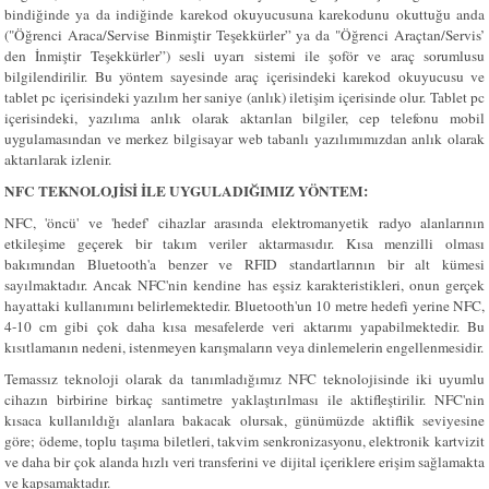
bindiğinde ya da indiğinde karekod okuyucusuna karekodunu okuttuğu anda
("Öğrenci Araca/Servise Binmiştir Teşekkürler” ya da "Öğrenci Araçtan/Servis’
den İnmiştir Teşekkürler”) sesli uyarı sistemi ile şoför ve araç sorumlusu
bilgilendirilir. Bu yöntem sayesinde araç içerisindeki karekod okuyucusu ve
tablet pc içerisindeki yazılım her saniye (anlık) iletişim içerisinde olur. Tablet pc
içerisindeki, yazılıma anlık olarak aktarılan bilgiler, cep telefonu mobil
uygulamasından ve merkez bilgisayar web tabanlı yazılımımızdan anlık olarak
aktarılarak izlenir.
NFC TEKNOLOJİSİ İLE UYGULADIĞIMIZ YÖNTEM:
NFC, 'öncü' ve 'hedef' cihazlar arasında elektromanyetik radyo alanlarının
etkileşime geçerek bir takım veriler aktarmasıdır. Kısa menzilli olması
bakımından Bluetooth'a benzer ve RFID standartlarının bir alt kümesi
sayılmaktadır. Ancak NFC'nin kendine has eşsiz karakteristikleri, onun gerçek
hayattaki kullanımını belirlemektedir. Bluetooth'un 10 metre hedefi yerine NFC,
4-10 cm gibi çok daha kısa mesafelerde veri aktarımı yapabilmektedir. Bu
kısıtlamanın nedeni, istenmeyen karışmaların veya dinlemelerin engellenmesidir.
Temassız teknoloji olarak da tanımladığımız NFC teknolojisinde iki uyumlu
cihazın birbirine birkaç santimetre yaklaştırılması ile aktifleştirilir. NFC'nin
kısaca kullanıldığı alanlara bakacak olursak, günümüzde aktiflik seviyesine
göre; ödeme, toplu taşıma biletleri, takvim senkronizasyonu, elektronik kartvizit
ve daha bir çok alanda hızlı veri transferini ve dijital içeriklere erişim sağlamakta
ve kapsamaktadır.