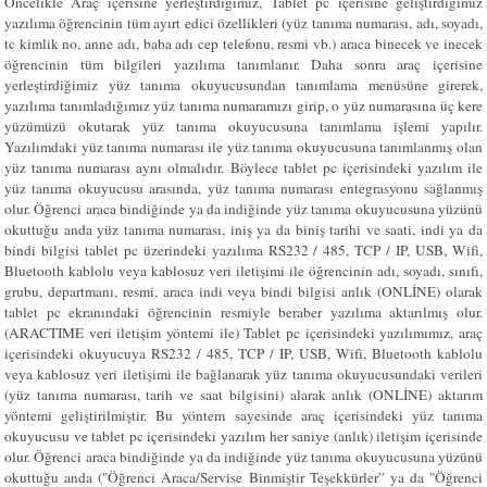
Öncelikle Araç içerisine yerleştirdiğimiz, Tablet pc içerisine geliştirdiğimiz
yazılıma öğrencinin tüm ayırt edici özellikleri (yüz tanıma numarası, adı, soyadı,
tc kimlik no, anne adı, baba adı cep telefonu, resmi vb.) araca binecek ve inecek
öğrencinin tüm bilgileri yazılıma tanımlanır. Daha sonra araç içerisine
yerleştirdiğimiz yüz tanıma okuyucusundan tanımlama menüsüne girerek,
yazılıma tanımladığımız yüz tanıma numaramızı girip, o yüz numarasına üç kere
yüzümüzü okutarak yüz tanıma okuyucusuna tanımlama işlemi yapılır.
Yazılımdaki yüz tanıma numarası ile yüz tanıma okuyucusuna tanımlanmış olan
yüz tanıma numarası aynı olmalıdır. Böylece tablet pc içerisindeki yazılım ile
yüz tanıma okuyucusu arasında, yüz tanıma numarası entegrasyonu sağlanmış
olur. Öğrenci araca bindiğinde ya da indiğinde yüz tanıma okuyucusuna yüzünü
okuttuğu anda yüz tanıma numarası, iniş ya da biniş tarihi ve saati, indi ya da
bindi bilgisi tablet pc üzerindeki yazılıma RS232 / 485, TCP / IP, USB, Wifi,
Bluetooth kablolu veya kablosuz veri iletişimi ile öğrencinin adı, soyadı, sınıfı,
grubu, departmanı, resmi, araca indi veya bindi bilgisi anlık (ONLİNE) olarak
tablet pc ekranındaki öğrencinin resmiyle beraber yazılıma aktarılmış olur.
(ARACTIME veri iletişim yöntemi ile) Tablet pc içerisindeki yazılımımız, araç
içerisindeki okuyucuya RS232 / 485, TCP / IP, USB, Wifi, Bluetooth kablolu
veya kablosuz veri iletişimi ile bağlanarak yüz tanıma okuyucusundaki verileri
(yüz tanıma numarası, tarih ve saat bilgisini) alarak anlık (ONLİNE) aktarım
yöntemi geliştirilmiştir. Bu yöntem sayesinde araç içerisindeki yüz tanıma
okuyucusu ve tablet pc içerisindeki yazılım her saniye (anlık) iletişim içerisinde
olur. Öğrenci araca bindiğinde ya da indiğinde yüz tanıma okuyucusuna yüzünü
okuttuğu anda ("Öğrenci Araca/Servise Binmiştir Teşekkürler” ya da "Öğrenci