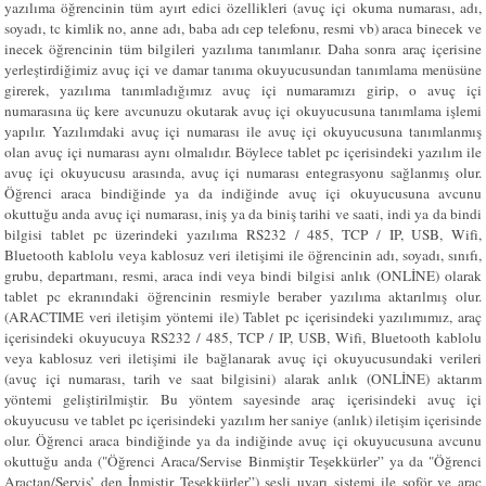
yazılıma öğrencinin tüm ayırt edici özellikleri (avuç içi okuma numarası, adı,
soyadı, tc kimlik no, anne adı, baba adı cep telefonu, resmi vb) araca binecek ve
inecek öğrencinin tüm bilgileri yazılıma tanımlanır. Daha sonra araç içerisine
yerleştirdiğimiz avuç içi ve damar tanıma okuyucusundan tanımlama menüsüne
girerek, yazılıma tanımladığımız avuç içi numaramızı girip, o avuç içi
numarasına üç kere avcunuzu okutarak avuç içi okuyucusuna tanımlama işlemi
yapılır. Yazılımdaki avuç içi numarası ile avuç içi okuyucusuna tanımlanmış
olan avuç içi numarası aynı olmalıdır. Böylece tablet pc içerisindeki yazılım ile
avuç içi okuyucusu arasında, avuç içi numarası entegrasyonu sağlanmış olur.
Öğrenci araca bindiğinde ya da indiğinde avuç içi okuyucusuna avcunu
okuttuğu anda avuç içi numarası, iniş ya da biniş tarihi ve saati, indi ya da bindi
bilgisi tablet pc üzerindeki yazılıma RS232 / 485, TCP / IP, USB, Wifi,
Bluetooth kablolu veya kablosuz veri iletişimi ile öğrencinin adı, soyadı, sınıfı,
grubu, departmanı, resmi, araca indi veya bindi bilgisi anlık (ONLİNE) olarak
tablet pc ekranındaki öğrencinin resmiyle beraber yazılıma aktarılmış olur.
(ARACTIME veri iletişim yöntemi ile) Tablet pc içerisindeki yazılımımız, araç
içerisindeki okuyucuya RS232 / 485, TCP / IP, USB, Wifi, Bluetooth kablolu
veya kablosuz veri iletişimi ile bağlanarak avuç içi okuyucusundaki verileri
(avuç içi numarası, tarih ve saat bilgisini) alarak anlık (ONLİNE) aktarım
yöntemi geliştirilmiştir. Bu yöntem sayesinde araç içerisindeki avuç içi
okuyucusu ve tablet pc içerisindeki yazılım her saniye (anlık) iletişim içerisinde
olur. Öğrenci araca bindiğinde ya da indiğinde avuç içi okuyucusuna avcunu
okuttuğu anda ("Öğrenci Araca/Servise Binmiştir Teşekkürler” ya da "Öğrenci
Araçtan/Servis’ den İnmiştir Teşekkürler”) sesli uyarı sistemi ile şoför ve araç