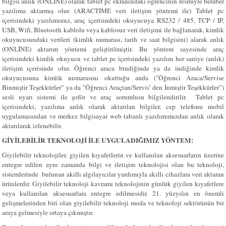
bilgisi anlık (ONLİNE) olarak tablet pc ekranındaki öğrencinin resmiyle beraber
yazılıma aktarmış olur. (ARACTIME veri iletişim yöntemi ile) Tablet pc
içerisindeki yazılımımız, araç içerisindeki okuyucuya RS232 / 485, TCP / IP,
USB, Wifi, Bluetooth kablolu veya kablosuz veri iletişimi ile bağlanarak, kimlik
okuyucusundaki verileri (kimlik numarası, tarih ve saat bilgisini) alarak anlık
(ONLİNE) aktarım yöntemi geliştirilmiştir. Bu yöntem sayesinde araç
içerisindeki kimlik okuyucu ve tablet pc içerisindeki yazılım her saniye (anlık)
iletişim içerisinde olur. Öğrenci araca bindiğinde ya da indiğinde kimlik
okuyucusuna kimlik numarasını okuttuğu anda ("Öğrenci Araca/Servise
Binmiştir Teşekkürler” ya da "Öğrenci Araçtan/Servis’ den İnmiştir Teşekkürler”)
sesli uyarı sistemi ile şoför ve araç sorumlusu bilgilendirilir. Tablet pc
içerisindeki, yazılıma anlık olarak aktarılan bilgiler, cep telefonu mobil
uygulamasından ve merkez bilgisayar web tabanlı yazılımımızdan anlık olarak
aktarılarak izlenebilir.
GİYİLEBİLİR TEKNOLOJİ İLE UYGULADIĞIMIZ YÖNTEM:
Giyilebilir teknolojiler, giyilen kıyafetlerin ve kullanılan aksesuarların üzerine
entegre edilen aynı zamanda bilgi ve iletişim teknolojisi olan bu teknoloji,
sistemlerinde bulunan akıllı algılayıcılar yardımıyla akıllı cihazlara veri aktaran
ürünlerdir. Giyilebilir teknoloji kavramı teknolojinin günlük giyilen kıyafetlere
veya kullanılan aksesuarlara entegre edilmesidir. 21. yüzyılın en önemli
gelişmelerinden biri olan giyilebilir teknoloji moda ve teknoloji sektörünün bir
araya gelmesiyle ortaya çıkmıştır.