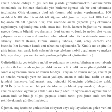
aracın nerede olduğu bilgisi seri bir şekilde görüntülenmekte. Günümüzdeki
sistemlerde ise binlerce okuldaki yüz binlerce öğrenci tek bir veri tabanında
tutulmakta. Giriş ekranında okul adı (kurum adı) seçimi yapılmamakta. 100
okuldaki 60.000 (her bir okulda 600 öğrenci olduğunu var sayar isek 100 okulda
toplamda 60.000 öğrenci olur) veri üzerinde arama yaparak giriş ekranında
uygulamaya bağlandığımız anda araca indi bindi, kamera bağlantısı ve aracın
nerede (konum bilgisi) uygulamanın (veri tabanı yoğunluğu nedeniyle) yavaş
çalışmasına ve sistemde donmalara sebep olmaktadır. Biz bu sistemde sorunu –
sıkıntıyı, kurum (Kamu, kurum, kuruluş, fabrika, okul, kolej, cezaevi vb.)
bazında (her kurumun kendi veri tabanına bağlanarak), Tc Kimlik no ve şifre ile
giriş imkanı tanıyarak hızlı çalışan bir cep telefonu mobil uygulaması ve merkez
bilgisayarda çalışan web tabanlı yazılım geliştirerek çözüm ürettik.)
Geliştirdiğimiz cep telefonu mobil uygulaması ve merkez bilgisayar web tabanlı
yazılımı ile kurum adı seçimi yapıldıktan sonra Tc kimlik no ve şifresi girildikten
sonra o
öğrencinin
araca ne zaman bindiyi - araçtan ne zaman indiyi, aracım şu
an nerede, varacağı yere ne kadar yaklaştı, aracın o anki hızı nedir ve araç
içindeki kameraya bağlanarak araç içindeki
öğrencinin
görüntüsüne anlık
(ONLİNE), hızlı ve seri bir şekilde (donma problemi yaşanmadan) izleyebilir,
aracı ve içindeki
öğrenciyı
anlık olarak takip edebilir. Ayrıca araca
öğrencinin
ne
zaman indi ve bindiği bilgisi geçmişe dönük tarihi girdiğimiz anda seri bir
şekilde ekranda görülebilmektedir.
Öğrenci, araç içerisine yerleştirilen okuyucu veya algılayıcılardan gelen verileri