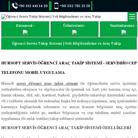
+90 312 441 14 20
+90 532 795 22 29
Kurumsal
Ürünlerimiz
Yazılımlarımız
Öğrenci Servis Takip Sistemi | Veli Bilgilendirme ve Araç Takip
HURSOFT SERVİS ÖĞRENCİ ARAÇ TAKİP SİSTEMİ - SERVİSBİO CEP
TELEFONU MOBİL UYGULAMA
Hursoft
servis öğrenci araç takip sistemi
ile öğrencilerin servis içerisine
yerleştirilen okuyucu ve algılayıcılar ile (parmak izi, kart, yüz tanıma, avuç içi,
damar okuma, rfid, nfc, karekod, barkod, giyilebilir teknoloji üzerindeki sensor
vb.) verilerin alınarak bir noktadan başka bir noktaya taşınması, araç içerisindeki
kameraya bağlanılarak izlenmesi ve aracın konum bilgisinin araç içerine
yerleştirdiğimiz tablet pc, merkez bilgisayar ve cep telefonu mobil yazılım
uygulaması ile anlık (online) takip edilmesi yöntemidir.
HURSOFT SERVİS ÖĞRENCİ ARAÇ TAKİP SİSTEMİ ÖZELLİKLERİ