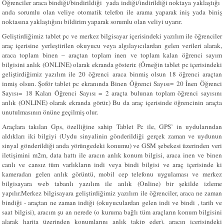
Öğrenciler araca bindiği/bindirildiği yada indiği/indirildiği noktaya yaklaştığı
anda sorumlu olan veliye otomatik telefon ile arama yaparak iniş yada biniş
noktasına yaklaştığını bildirim yaparak sorumlu olan veliyi uyarır.
Geliştirdiğimiz tablet pc ve merkez bilgisayar içerisindeki yazılım ile öğrenciler
araç içerisine yerleştirilen okuyucu veya algılayıcılardan gelen verileri alarak,
araca toplam binen – araçtan toplam inen ve toplam kalan öğrenci sayım
bilgisini anlık (ONLINE) olarak ekranda gösterir. (Örneğin tablet pc içerisindeki
geliştirdiğimiz yazılım ile 20 öğrenci araca binmiş olsun 18 öğrenci araçtan
inmiş olsun. Şoför tablet pc ekranında Binen Öğrenci Sayısı= 20 İnen Öğrenci
Sayısı= 18 Kalan Öğrenci Sayısı = 2 araçta bulunan toplam öğrenci sayısını
anlık (ONLINE) olarak ekranda görür.) Bu da araç içerisinde öğrencinin araçta
unutulmasının önüne geçilmiş olur.
Araçlara takılan Gps, özelliğine sahip Tablet Pc ile, GPS’ in uydularından
aldıkları iki bilgiyi (Uydu sinyalinin gönderildiği gerçek zaman ve uydunun
sinyal gönderildiği anda yörüngedeki konumu) ve GSM şebekesi üzerinden veri
iletişimini m2m, data hattı ile aracın anlık konum bilgisi, araca inen ve binen
canlı ve cansız tüm varlıkların indi veya bindi bilgisi ve araç içerisinde ki
kameradan gelen anlık görüntü, mobil cep telefonu uygulaması ve merkez
bilgisayara web tabanlı yazılım ile anlık (Online) bir şekilde izleme
yapılır.
Merkez bilgisayara geliştirdiğimiz yazılım ile öğrenciler, araca ne zaman
bindiği - araçtan ne zaman indiği (okuyuculardan gelen indi ve bindi , tarih ve
saat bilgisi), aracım şu an nerede (o kuruma bağlı tüm araçların konum bilgisini
alarak harita üzerinden konumlarını anlık takip eder), aracın içerisindeki