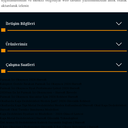
uygulamasından ve merkez bilgisayar web tabanlı yazılımımızdan anlık olarak
aktarılarak izlenir.
İletişim Bilgileri
Ürünlerimiz
Çalışma Saatleri
Parmak İzi Okuyucu 2026 Hursoft
Rakipleri Geride Bırakan Parmak İzi Okuyucu 2026 Hursoft
Parmak İzi Okuyucu Fiyat Performans Lideri 2026 Hursoft
2026’nın En İyi Parmak İzi Okuyucusu – Hursoft Zirvede
Parmak İzi Okuyucu Alacaklar İçin 2026 Rehberi Hursoft
Okullarda Kapı Dedektörleri Neden Şart? 2026 Güvenlik Rehberi
Okullarda Kapı Tipi Metal Dedektörler Neden Kullanılmalı?
Hursoft Okul Kapı Dedektörleri
Hursoft Okul Turnike Sundurma Modelleri
Kapı Dedektörü Fiyatları ve Modelleri - 2026 Güncel Listesi
Kapı Metal Dedektörleri | Hursoft Güvenlik Teknolojileri
Üst Arama El Dedektörleri Kaliteli Dayanıklı Sağlam | Hursoft
X Ray Cihazları | Profesyonel Güvenlik X Ray Cihazı Sistemleri | Hursoft