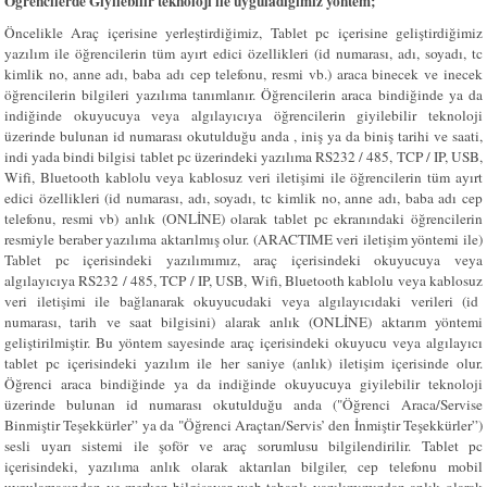
Öğrencilerde Giyilebilir teknoloji ile uyguladığımız yöntem;
Öncelikle Araç içerisine yerleştirdiğimiz, Tablet pc içerisine geliştirdiğimiz
yazılım ile öğrencilerin tüm ayırt edici özellikleri (id numarası, adı, soyadı, tc
kimlik no, anne adı, baba adı cep telefonu, resmi vb.) araca binecek ve inecek
öğrencilerin bilgileri yazılıma tanımlanır. Öğrencilerin araca bindiğinde ya da
indiğinde okuyucuya veya algılayıcıya öğrencilerin giyilebilir teknoloji
üzerinde bulunan id numarası okutulduğu anda , iniş ya da biniş tarihi ve saati,
indi yada bindi bilgisi tablet pc üzerindeki yazılıma RS232 / 485, TCP / IP, USB,
Wifi, Bluetooth kablolu veya kablosuz veri iletişimi ile öğrencilerin tüm ayırt
edici özellikleri (id numarası, adı, soyadı, tc kimlik no, anne adı, baba adı cep
telefonu, resmi vb) anlık (ONLİNE) olarak tablet pc ekranındaki öğrencilerin
resmiyle beraber yazılıma aktarılmış olur. (ARACTIME veri iletişim yöntemi ile)
Tablet pc içerisindeki yazılımımız, araç içerisindeki okuyucuya veya
algılayıcıya RS232 / 485, TCP / IP, USB, Wifi, Bluetooth kablolu veya kablosuz
veri iletişimi ile bağlanarak okuyucudaki veya algılayıcıdaki verileri (id
numarası, tarih ve saat bilgisini) alarak anlık (ONLİNE) aktarım yöntemi
geliştirilmiştir. Bu yöntem sayesinde araç içerisindeki okuyucu veya algılayıcı
tablet pc içerisindeki yazılım ile her saniye (anlık) iletişim içerisinde olur.
Öğrenci araca bindiğinde ya da indiğinde okuyucuya giyilebilir teknoloji
üzerinde bulunan id numarası okutulduğu anda ("Öğrenci Araca/Servise
Binmiştir Teşekkürler” ya da "Öğrenci Araçtan/Servis’ den İnmiştir Teşekkürler”)
sesli uyarı sistemi ile şoför ve araç sorumlusu bilgilendirilir. Tablet pc
içerisindeki, yazılıma anlık olarak aktarılan bilgiler, cep telefonu mobil