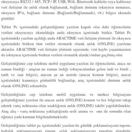
okuyucuya RS232 / 485, TCP / IP, USB, Wifi, Bluetooth kablolu veya kablosuz
veri iletişimi ile anlık olarak bağlanarak, bağlantı durumu (okuyucu numarası,
okuyucu IP’si, bağlantı durumu (Bağlandı/Bağlanmadı), vb.) bilgisi ekranda
görülür)
Tablet Pc içerisindeki geliştirdiğimiz yazılım kapalı olsa dahi öğrencilerin
verileri okuyucuya okutulduğu anda okuyucu içerisinde birikir. Tablet Pc
içerisindeki yazılım açıldığı anda ARACTIME veri iletişim yöntemi ile okuyucu
içerisindeki biriken tüm veriler otomatik olarak anlık (ONLINE) yazılıma
aktarılır. ARACTIME veri iletişim yöntemi sayesinde, veri kaybı yaşanmasının
da (okuyucu içerisinde biriken verileri otomatik alarak) önüne geçilmiş olur.
Geliştirdiğimiz cep telefonu mobil uygulama yazılım ile öğrencilerin, araca ne
zaman bindiği - araçtan ne zaman indiği (okuyuculardan gelen indi ve bindi ,
tarih ve saat bilgisi), aracım şu an nerede (aracın konum bilgisi), aracın
içerisindeki kameraya görüntülü bağlanılıp, araç içerisindeki durumu anlık
olarak (ONLINE) izlenebilir.
Geliştirdiğimiz cep telefonu mobil uygulama ve merkez bilgisayara
geliştirdiğimiz yazılım ile aracın anlık (ONLINE) konum ve hız bilgisini takip
ederek varış noktasına olan uzaklığının anlık (ONLINE) takibi yapılabilmekte.
Araç alış - varış noktasına yaklaştığında sesli arama ve sms ile sorumlu olan
öğrenci yada kurumu bilgilendirmektedir.
Geliştirdiğimiz tablet pc içerisindeki yazılım ile günlük yoklama(sayım) raporu,
haftalık yoklama(sayım) raporu, aylık yoklama(sayım) raporları alınabilir.