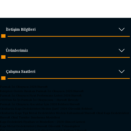
İletişim Bilgileri
Ürünlerimiz
Çalışma Saatleri
Parmak İzi Okuyucu 2026 Hursoft
Rakipleri Geride Bırakan Parmak İzi Okuyucu 2026 Hursoft
Parmak İzi Okuyucu Fiyat Performans Lideri 2026 Hursoft
2026’nın En İyi Parmak İzi Okuyucusu – Hursoft Zirvede
Parmak İzi Okuyucu Alacaklar İçin 2026 Rehberi Hursoft
Okullarda Kapı Dedektörleri Neden Şart? 2026 Güvenlik Rehberi
Okullarda Kapı Tipi Metal Dedektörler Neden Kullanılmalı?
Hursoft Okul Kapı Dedektörleri
Hursoft Okul Turnike Sundurma Modelleri
Kapı Dedektörü Fiyatları ve Modelleri - 2026 Güncel Listesi
Kapı Metal Dedektörleri | Hursoft Güvenlik Teknolojileri
Üst Arama El Dedektörleri Kaliteli Dayanıklı Sağlam | Hursoft