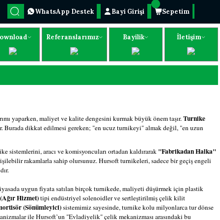
WhatsApp Destek
Bayi Girişi
Sepetim
ownload
Referanslarımız
Bayilik
İletişim
Turnike
ırımı yaparken, maliyet ve kalite dengesini kurmak büyük önem taşır.
ir. Burada dikkat edilmesi gereken; "en ucuz turnikeyi" almak değil, "en uzun
"Fabrikadan Halka"
nike sistemlerini, aracı ve komisyoncuları ortadan kaldırarak
şilebilir rakamlarla sahip olursunuz. Hursoft turnikeleri, sadece bir geçiş engeli
dır.
Piyasada uygun fiyata satılan birçok turnikede, maliyeti düşürmek için plastik
(Ağır Hizmet)
tipi endüstriyel solenoidler ve sertleştirilmiş çelik kilit
ortisör (Sönümleyici)
sistemimiz sayesinde, turnike kolu milyonlarca tur dönse
ekanizmalar ile Hursoft’un "Evladiyelik" çelik mekanizması arasındaki bu