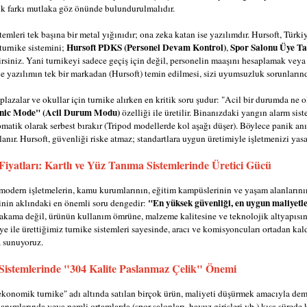
k farkı mutlaka göz önünde bulundurulmalıdır.
temleri tek başına bir metal yığınıdır; ona zeka katan ise yazılımdır. Hursoft, Türk
Hursoft PDKS (Personel Devam Kontrol)
Spor Salonu Üye Ta
turnike sistemini;
,
lirsiniz. Yani turnikeyi sadece geçiş için değil, personelin maaşını hesaplamak vey
 yazılımın tek bir markadan (Hursoft) temin edilmesi, sizi uyumsuzluk sorunlarınd
 plazalar ve okullar için turnike alırken en kritik soru şudur: "Acil bir durumda ne
nic Mode" (Acil Durum Modu)
özelliği ile üretilir. Binanızdaki yangın alarm sis
tomatik olarak serbest bırakır (Tripod modellerde kol aşağı düşer). Böylece panik an
lanır. Hursoft, güvenliği riske atmaz; standartlara uygun üretimiyle işletmenizi yas
Fiyatları: Kartlı ve Yüz Tanıma Sistemlerinde Üretici Gücü
modern işletmelerin, kamu kurumlarının, eğitim kampüslerinin ve yaşam alanlarının 
"En yüksek güvenliği, en uygun maliyetl
rinin aklındaki en önemli soru dengedir:
 rakama değil, ürünün kullanım ömrüne, malzeme kalitesine ve teknolojik altyapıs
ye ile ürettiğimiz turnike sistemleri sayesinde, aracı ve komisyoncuları ortadan kal
a sunuyoruz.
Sistemlerinde "304 Kalite Paslanmaz Çelik" Önemi
konomik turnike" adı altında satılan birçok ürün, maliyeti düşürmek amacıyla demir
anımlarında veya nemli ortamlarda (spor salonları, havuz girişleri vb.) kısa süred