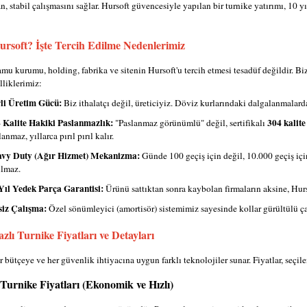
, stabil çalışmasını sağlar. Hursoft güvencesiyle yapılan bir turnike yatırımı, 10 y
rsoft? İşte Tercih Edilme Nedenlerimiz
mu kurumu, holding, fabrika ve sitenin Hursoft'u tercih etmesi tesadüf değildir. Bi
lliklerimiz:
li Üretim Gücü:
Biz ithalatçı değil, üreticiyiz. Döviz kurlarındaki dalgalanmalarda
 Kalite Hakiki Paslanmazlık:
304 kalite
"Paslanmaz görünümlü" değil, sertifikalı
anmaz, yıllarca pırıl pırıl kalır.
vy Duty (Ağır Hizmet) Mekanizma:
Günde 100 geçiş için değil, 10.000 geçiş içi
ılmaz.
Yıl Yedek Parça Garantisi:
Ürünü sattıktan sonra kaybolan firmaların aksine, Hurs
siz Çalışma:
Özel sönümleyici (amortisör) sistemimiz sayesinde kollar gürültülü ç
zlı Turnike Fiyatları ve Detayları
r bütçeye ve her güvenlik ihtiyacına uygun farklı teknolojiler sunar. Fiyatlar, seçil
 Turnike Fiyatları (Ekonomik ve Hızlı)