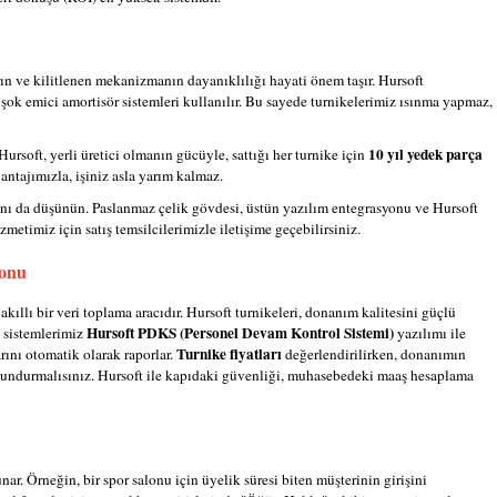
ın ve kilitlenen mekanizmanın dayanıklılığı hayati önem taşır. Hursoft
 şok emici amortisör sistemleri kullanılır. Bu sayede turnikelerimiz ısınma yapmaz,
10 yıl yedek parça
ursoft, yerli üretici olmanın gücüyle, sattığı her turnike için
antajımızla, işiniz asla yarım kalmaz.
ını da düşünün. Paslanmaz çelik gövdesi, üstün yazılım entegrasyonu ve Hursoft
metimiz için satış temsilcilerimizle iletişime geçebilirsiniz.
yonu
akıllı bir veri toplama aracıdır. Hursoft turnikeleri, donanım kalitesini güçlü
Hursoft PDKS (Personel Devam Kontrol Sistemi)
ke sistemlerimiz
yazılımı ile
Turnike fiyatları
arını otomatik olarak raporlar.
değerlendirilirken, donanımın
ulundurmalısınız. Hursoft ile kapıdaki güvenliği, muhasebedeki maaş hesaplama
nar. Örneğin, bir spor salonu için üyelik süresi biten müşterinin girişini