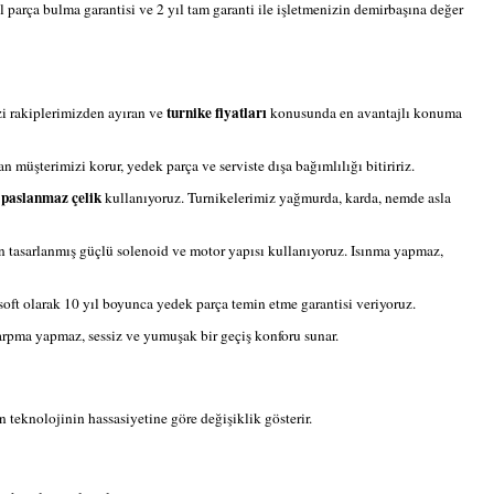
ıl parça bulma garantisi ve 2 yıl tam garanti ile işletmenizin demirbaşına değer
turnike fiyatları
zi rakiplerimizden ayıran ve
konusunda en avantajlı konuma
n müşterimizi korur, yedek parça ve serviste dışa bağımlılığı bitiririz.
 paslanmaz çelik
kullanıyoruz. Turnikelerimiz yağmurda, karda, nemde asla
n tasarlanmış güçlü solenoid ve motor yapısı kullanıyoruz. Isınma yapmaz,
oft olarak 10 yıl boyunca yedek parça temin etme garantisi veriyoruz.
arpma yapmaz, sessiz ve yumuşak bir geçiş konforu sunar.
en teknolojinin hassasiyetine göre değişiklik gösterir.