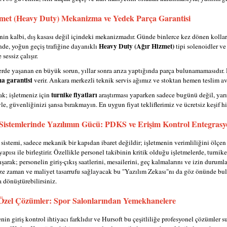
met (Heavy Duty) Mekanizma ve Yedek Parça Garantisi
enin kalbi, dış kasası değil içindeki mekanizmadır. Günde binlerce kez dönen kollar
Heavy Duty (Ağır Hizmet)
nde, yoğun geçiş trafiğine dayanıklı
tipi solenoidler ve
sessiz çalışır.
erde yaşanan en büyük sorun, yıllar sonra arıza yaptığında parça bulunamamasıdır. H
a garantisi
verir. Ankara merkezli teknik servis ağımız ve stoktan hemen teslim av
turnike fiyatları
ak; işletmeniz için
araştırması yaparken sadece bugünü değil, yar
e, güvenliğinizi şansa bırakmayın. En uygun fiyat tekliflerimiz ve ücretsiz keşif hiz
Sistemlerinde Yazılımın Gücü: PDKS ve Erişim Kontrol Entegras
 sistemi, sadece mekanik bir kapıdan ibaret değildir; işletmenin verimliliğini ölçen 
yapısı ile birleştirir. Özellikle personel takibinin kritik olduğu işletmelerde, turni
ışarak; personelin giriş-çıkış saatlerini, mesailerini, geç kalmalarını ve izin duruml
size zaman ve maliyet tasarrufu sağlayacak bu "Yazılım Zekası"nı da göz önünde b
 dönüştürebilirsiniz.
Özel Çözümler: Spor Salonlarından Yemekhanelere
nin giriş kontrol ihtiyacı farklıdır ve Hursoft bu çeşitliliğe profesyonel çözümler su