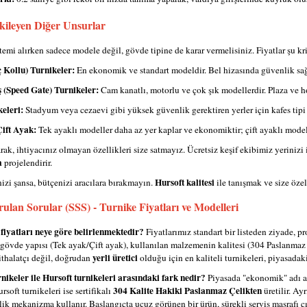
tkileyen Diğer Unsurlar
temi alırken sadece modele değil, gövde tipine de karar vermelisiniz. Fiyatlar şu krit
 Kollu) Turnikeler:
En ekonomik ve standart modeldir. Bel hizasında güvenlik sağ
ş (Speed Gate) Turnikeler:
Cam kanatlı, motorlu ve çok şık modellerdir. Plaza ve hold
eleri:
Stadyum veya cezaevi gibi yüksek güvenlik gerektiren yerler için kafes tipi
ift Ayak:
Tek ayaklı modeller daha az yer kaplar ve ekonomiktir; çift ayaklı model
rak, ihtiyacınız olmayan özellikleri size satmayız. Ücretsiz keşif ekibimiz yerini
a
projelendirir.
Hursoft kalitesi
izi şansa, bütçenizi aracılara bırakmayın.
ile tanışmak ve size özel
rulan Sorular (SSS) - Turnike Fiyatları ve Modelleri
 fiyatları neye göre belirlenmektedir?
Fiyatlarımız standart bir listeden ziyade, pr
gövde yapısı (Tek ayak/Çift ayak), kullanılan malzemenin kalitesi (304 Paslanmaz Ç
yerli üretici
ithalatçı değil, doğrudan
olduğu için en kaliteli turnikeleri, piyasadaki
rnikeler ile Hursoft turnikeleri arasındaki fark nedir?
Piyasada "ekonomik" adı alt
304 Kalite Hakiki Paslanmaz Çelikten
rsoft turnikeleri ise sertifikalı
üretilir. Ay
ik mekanizma kullanır. Başlangıçta ucuz görünen bir ürün, sürekli servis masrafı çı