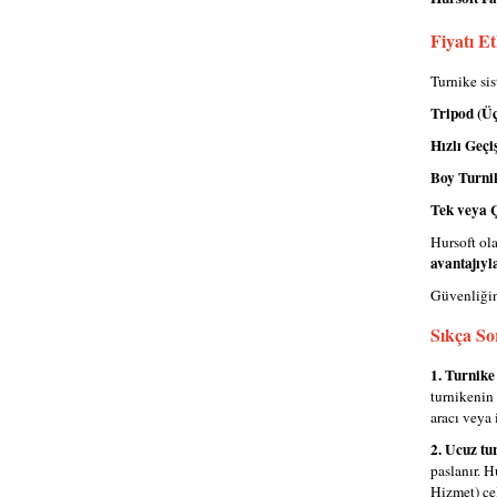
Fiyatı E
Turnike sis
Tripod (Üç
Hızlı Geçi
Boy Turnik
Tek veya Ç
Hursoft ola
avantajıyl
Güvenliğin
Sıkça So
1. Turnike
turnikenin 
aracı veya 
2. Ucuz tu
paslanır. Hu
Hizmet) çel