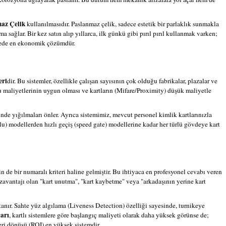
maz Çelik
kullanılmasıdır. Paslanmaz çelik, sadece estetik bir parlaklık sunmakla
 sağlar. Bir kez satın alıp yıllarca, ilk günkü gibi pırıl pırıl kullanmak varken;
adede en ekonomik çözümdür.
eri
dir. Bu sistemler, özellikle çalışan sayısının çok olduğu fabrikalar, plazalar ve
 maliyetlerinin uygun olması ve kartların (Mifare/Proximity) düşük maliyetle
inde yığılmaları önler. Ayrıca sistemimiz, mevcut personel kimlik kartlarınızla
ollu) modellerden hızlı geçiş (speed gate) modellerine kadar her türlü gövdeye kart
 de bir numaralı kriteri haline gelmiştir. Bu ihtiyaca en profesyonel cevabı veren
dezavantajı olan "kart unutma", "kart kaybetme" veya "arkadaşının yerine kart
anır. Sahte yüz algılama (Liveness Detection) özelliği sayesinde, turnikeye
ları
, kartlı sistemlere göre başlangıç maliyeti olarak daha yüksek görünse de;
eri dönüşü (ROI) en yüksek sistemdir.