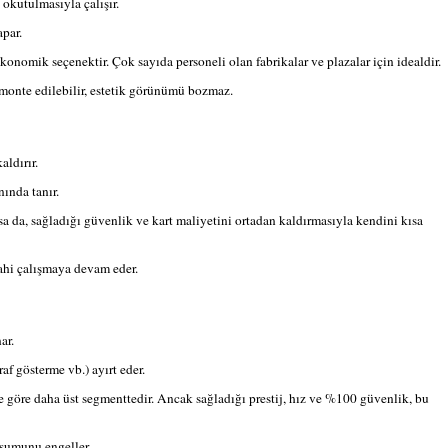
okutulmasıyla çalışır.
apar.
onomik seçenektir. Çok sayıda personeli olan fabrikalar ve plazalar için idealdir.
monte edilebilir, estetik görünümü bozmaz.
ldırır.
nında tanır.
lsa da, sağladığı güvenlik ve kart maliyetini ortadan kaldırmasıyla kendini kısa
dahi çalışmaya devam eder.
ar.
af gösterme vb.) ayırt eder.
ine göre daha üst segmenttedir. Ancak sağladığı prestij, hız ve %100 güvenlik, bu
uşumunu engeller.