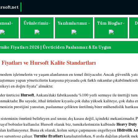
rsoft.net
umsal
Ürünlerimiz
Yazılımlarımız
Tüm Bloglar
D
rnike Fiyatları 2026 | Üreticiden Paslanmaz & En Uygun
 Fiyatları ve Hursoft Kalite Standartları
modern işletmelerin ve yaşam alanlarının en temel ihtiyacıdır. Ancak güvenlik yat
aştırması yapan yöneticilerin karşısına piyasada çok farklı rakamlar çıkabilmekted
ikeyi en doğru fiyata" almaktır.
Hursoft
der üreticisi
, Ankara'daki fabrikasında %100 yerli sermaye ile ürettiği tur
unmaktadır. Bu sayede, ithal ürünlere kıyasla çok daha yüksek kaliteye, çok daha eri
tmenizin prestijini yansıtan, paslanmaz çelikten üretilmiş birer mühendislik harikası
 sisteminin ömrünü belirleyen asıl unsur, dış kasası değil, içindeki mekanizmadır. 
Heavy Duty 
 zayıf bobinler kullanılır. Hursoft olarak biz, turnikelerimizin kalbinde
Hidrolik Am
arı kullanıyoruz. Buna ek olarak, kolun sertçe çarpmasını engelleyen
Turnike fiyatları
ve sarsıntısız çalışır.
karşılaştırılırken, 6 ayda dağılan plastik m