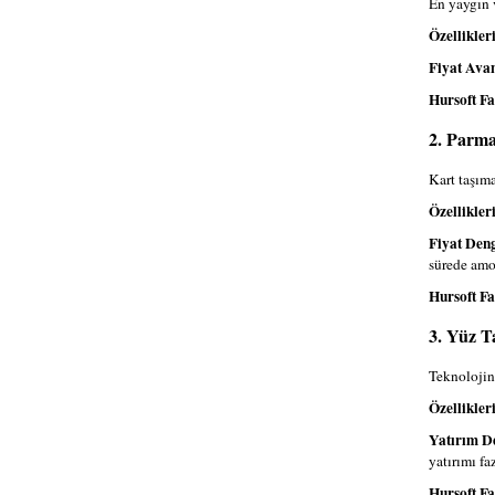
En yaygın v
Özellikleri
Fiyat Avan
Hursoft Fa
2. Parma
Kart taşım
Özellikleri
Fiyat Deng
sürede amor
Hursoft Fa
3. Yüz T
Teknolojin
Özellikleri
Yatırım D
yatırımı fa
Hursoft Fa