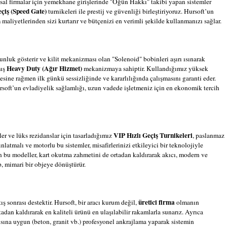
sal firmalar için yemekhane girişlerinde "Öğün Hakkı" takibi yapan sistemler
eçiş (Speed Gate)
turnikeleri ile prestij ve güvenliği birleştiriyoruz. Hursoft’un
maliyetlerinden sizi kurtarır ve bütçenizi en verimli şekilde kullanmanızı sağlar.
nluk gösterir ve kilit mekanizması olan "Solenoid" bobinleri aşırı ısınarak
Heavy Duty (Ağır Hizmet)
mış
mekanizmaya sahiptir. Kullandığımız yüksek
esine rağmen ilk günkü sessizliğinde ve kararlılığında çalışmasını garanti eder.
ursoft’un evladiyelik sağlamlığı, uzun vadede işletmeniz için en ekonomik tercih
VIP Hızlı Geçiş Turnikeleri
er ve lüks rezidanslar için tasarladığımız
, paslanmaz
latmalı ve motorlu bu sistemler, misafirlerinizi etkileyici bir teknolojiyle
 bu modeller, kart okutma zahmetini de ortadan kaldırarak akıcı, modern ve
p, mimari bir objeye dönüştürür.
üretici firma
ş sonrası destektir. Hursoft, bir aracı kurum değil,
olmanın
adan kaldırarak en kaliteli ürünü en ulaşılabilir rakamlarla sunarız. Ayrıca
sına uygun (beton, granit vb.) profesyonel ankrajlama yaparak sistemin