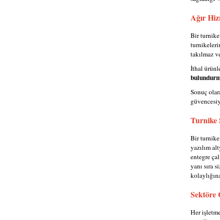
Ağır Hiz
Bir turnik
turnikeleri
takılmaz ve 
İthal ürünl
bulundurm
Sonuç olar
güvencesiyl
Turnike 
Bir turnike
yazılım alt
entegre çal
yanı sıra 
kolaylığına
Sektöre 
Her işletme