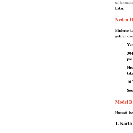
sallanmadan
katar.
Neden Hu
Binlerce ka
getiren öze
Yer
304
pasl
Hea
tak
10 
Ses
Model Ba
Hursoft, he
1. Kartlı