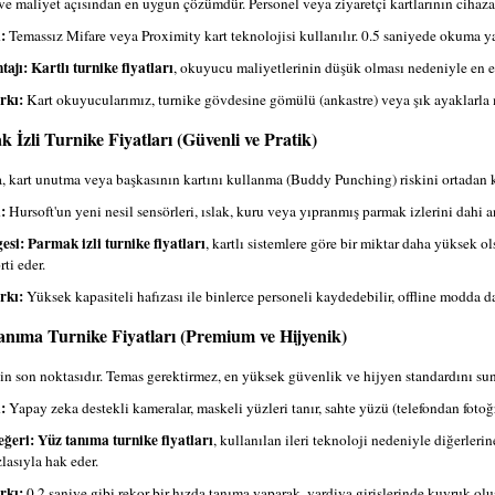
e maliyet açısından en uygun çözümdür. Personel veya ziyaretçi kartlarının cihaza 
:
Temassız Mifare veya Proximity kart teknolojisi kullanılır. 0.5 saniyede okuma y
tajı:
Kartlı turnike fiyatları
, okuyucu maliyetlerinin düşük olması nedeniyle en ek
rkı:
Kart okuyucularımız, turnike gövdesine gömülü (ankastre) veya şık ayaklarla 
k İzli Turnike Fiyatları (Güvenli ve Pratik)
a, kart unutma veya başkasının kartını kullanma (Buddy Punching) riskini ortadan ka
:
Hursoft'un yeni nesil sensörleri, ıslak, kuru veya yıpranmış parmak izlerini dahi a
esi:
Parmak izli turnike fiyatları
, kartlı sistemlere göre bir miktar daha yüksek o
ti eder.
rkı:
Yüksek kapasiteli hafızası ile binlerce personeli kaydedebilir, offline modda 
anıma Turnike Fiyatları (Premium ve Hijyenik)
in son noktasıdır. Temas gerektirmez, en yüksek güvenlik ve hijyen standardını sun
:
Yapay zeka destekli kameralar, maskeli yüzleri tanır, sahte yüzü (telefondan fotoğr
eğeri:
Yüz tanıma turnike fiyatları
, kullanılan ileri teknoloji nedeniyle diğerler
zlasıyla hak eder.
rkı:
0.2 saniye gibi rekor bir hızda tanıma yaparak, vardiya girişlerinde kuyruk ol