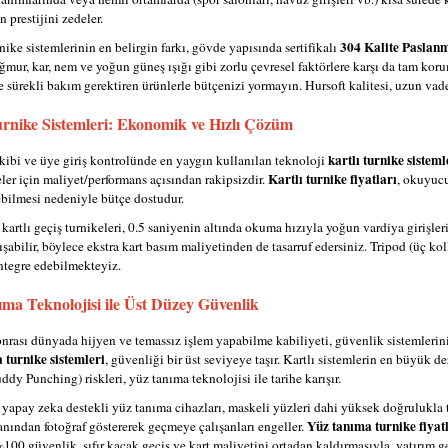
n prestijini zedeler.
304 Kalite Paslan
nike sistemlerinin en belirgin farkı, gövde yapısında sertifikalı
mur, kar, nem ve yoğun güneş ışığı gibi zorlu çevresel faktörlere karşı da tam koruma
e sürekli bakım gerektiren ürünlerle bütçenizi yormayın. Hursoft kalitesi, uzun v
urnike Sistemleri: Ekonomik ve Hızlı Çözüm
kartlı turnike sisteml
akibi ve üye giriş kontrolünde en yaygın kullanılan teknoloji
Kartlı turnike fiyatları
er için maliyet/performans açısından rakipsizdir.
, okuyucu
ebilmesi nedeniyle bütçe dostudur.
kartlı geçiş turnikeleri, 0.5 saniyenin altında okuma hızıyla yoğun vardiya girişler
ışabilir, böylece ekstra kart basım maliyetinden de tasarruf edersiniz. Tripod (üç k
tegre edebilmekteyiz.
ma Teknolojisi ile Üst Düzey Güvenlik
rası dünyada hijyen ve temassız işlem yapabilme kabiliyeti, güvenlik sistemlerinin
 turnike sistemleri
, güvenliği bir üst seviyeye taşır. Kartlı sistemlerin en büyük 
dy Punching) riskleri, yüz tanıma teknolojisi ile tarihe karışır.
yapay zeka destekli yüz tanıma cihazları, maskeli yüzleri dahi yüksek doğrulukla t
Yüz tanıma turnike fiyat
anından fotoğraf göstererek geçmeye çalışanları engeller.
100 güvenlik, sıfır kaçak geçiş ve kart maliyetini ortadan kaldırmasıyla, yatırım g