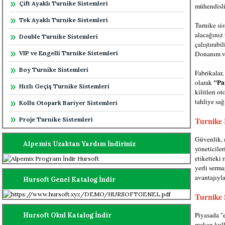
Çift Ayaklı Turnike Sistemleri
mühendisli
Tek Ayaklı Turnike Sistemleri
Turnike sis
alacağınız 
Double Turnike Sistemleri
çalıştırabi
VIP ve Engelli Turnike Sistemleri
Donanım ve
Boy Turnike Sistemleri
Fabrikalar,
"Pa
olarak
Hızlı Geçiş Turnike Sistemleri
kilitleri o
tahliye sağ
Kollu Otopark Bariyer Sistemleri
Turnike 
Proje Turnike Sistemleri
Güvenlik, 
Alpemix Uzaktan Yardım İndiriniz
yöneticile
etiketteki
yerli serma
avantajıyl
Hursoft Genel Katalog İndir
Turnike 
Piyasada "e
Hursoft Okul Katalog İndir
mekan kull