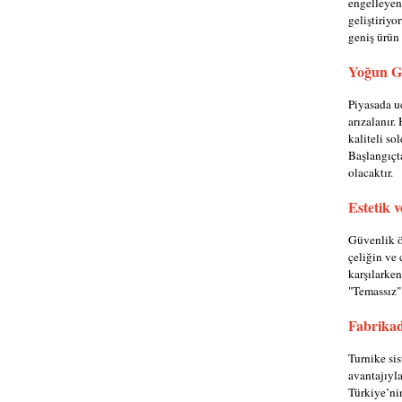
engelleyen
geliştiriyo
geniş ürün 
Yoğun Ge
Piyasada u
arızalanır.
kaliteli so
Başlangıçt
olacaktır.
Estetik 
Güvenlik ön
çeliğin ve 
karşılarken
"Temassız" 
Fabrikad
Turnike sis
avantajıyla
Türkiye’ni