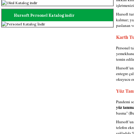
işletmenizi
Hursoft tur
Hursoft Personel Katalog indir
kalmaz; yağ
paslanan v
Kartlı T
Personel t
yemekhanel
temin edil
Hursoft’un 
entegre çal
okuyucu en
Yüz Tanı
Pandemi son
yüz tanıma
basma" (Bud
Hursoft’un 
telefon ekr
sağladığı %