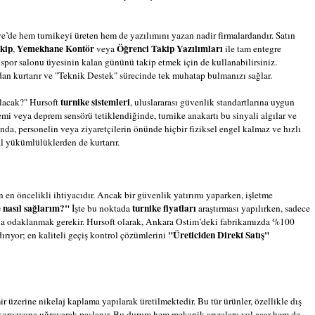
iye’de hem turnikeyi üreten hem de yazılımını yazan nadir firmalardandır. Satın
kip
Yemekhane Kontör
Öğrenci Takip Yazılımları
,
veya
ile tam entegre
a spor salonu üyesinin kalan gününü takip etmek için de kullanabilirsiniz.
an kurtarır ve "Teknik Destek" sürecinde tek muhatap bulmanızı sağlar.
turnike sistemleri
 olacak?" Hursoft
, uluslararası güvenlik standartlarına uygun
temi veya deprem sensörü tetiklendiğinde, turnike anakartı bu sinyali algılar ve
ında, personelin veya ziyaretçilerin önünde hiçbir fiziksel engel kalmaz ve hızlı
al yükümlülüklerden de kurtarır.
en öncelikli ihtiyacıdır. Ancak bir güvenlik yatırımı yaparken, işletme
e nasıl sağlarım?"
turnike fiyatları
İşte bu noktada
araştırması yapılırken, sadece
ına odaklanmak gerekir. Hursoft olarak, Ankara Ostim’deki fabrikamızda %100
"Üreticiden Direkt Satış"
dırıyor; en kaliteli geçiş kontrol çözümlerini
 üzerine nikelaj kaplama yapılarak üretilmektedir. Bu tür ürünler, özellikle dış
e korozyona uğrayarak paslanır. Bu durum hem mekanik arızalara yol açar hem de