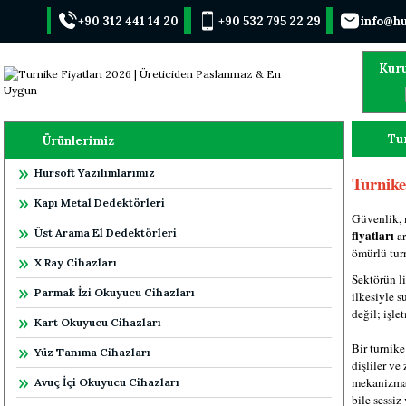
+90 312 441 14 20
+90 532 795 22 29
info@hu
Kur
Tu
Ürünlerimiz
Hursoft Yazılımlarımız
Turnike
Kapı Metal Dedektörleri
Güvenlik, 
Üst Arama El Dedektörleri
fiyatları
ar
ömürlü turn
X Ray Cihazları
Sektörün li
Parmak İzi Okuyucu Cihazları
ilkesiyle s
değil; işle
Kart Okuyucu Cihazları
Bir turnike
Yüz Tanıma Cihazları
dişliler ve
mekanizmal
Avuç İçi Okuyucu Cihazları
bile sessiz 