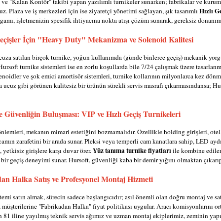
 ve "Kalan Kontör" takibi yapan yazılımlı turnikeler sunarken; fabrikalar ve kurum
Hızlı G
ruz. Plaza ve iş merkezleri için ise ziyaretçi yönetimi sağlayan, şık tasarımlı
gamı, işletmenizin spesifik ihtiyacına nokta atışı çözüm sunarak, gereksiz donanım 
çişler İçin "Heavy Duty" Mekanizma ve Solenoid Kalitesi
cuza satılan birçok turnike, yoğun kullanımda (günde binlerce geçiş) mekanik yorgu
 Hursoft turnike sistemleri ise en zorlu koşullarda bile 7/24 çalışmak üzere tasarlan
lenoidler ve şok emici amortisör sistemleri, turnike kollarının milyonlarca kez dönm
a ucuz gibi görünen kalitesiz bir ürünün sürekli servis masrafı çıkarmasındansa; H
ve Güvenliğin Buluşması: VIP ve Hızlı Geçiş Turnikeleri
lemleri, mekanın mimari estetiğini bozmamalıdır. Özellikle holding girişleri, otell
camın zarafetini bir arada sunar. Pleksi veya temperli cam kanatlara sahip, LED aydın
Yüz tanıma turnike fiyatları
, yetkisiz girişlere karşı duvar örer.
ile kombine edilen
bir geçiş deneyimi sunar. Hursoft, güvenliği kaba bir demir yığını olmaktan çıkarı
an Halka Satış ve Profesyonel Montaj Hizmeti
temi satın almak, sürecin sadece başlangıcıdır; asıl önemli olan doğru montaj ve satı
 müşterilerine "Fabrikadan Halka" fiyat politikası uygular. Aracı komisyonlarını ort
n 81 iline yayılmış teknik servis ağımız ve uzman montaj ekiplerimiz, zeminin yapı