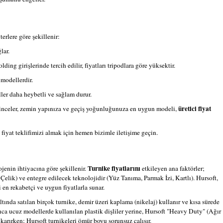
erlere göre şekillenir:
lar.
ing girişlerinde tercih edilir, fiyatları tripodlara göre yüksektir.
 modellerdir.
ler daha heybetli ve sağlam durur.
üretici fiyat
zi inceler, zemin yapınıza ve geçiş yoğunluğunuza en uygun modeli,
 fiyat teklifimizi almak için hemen bizimle iletişime geçin.
Turnike fiyatlarını
ojenin ihtiyacına göre şekillenir.
etkileyen ana faktörler;
elik) ve entegre edilecek teknolojidir (Yüz Tanıma, Parmak İzi, Kartlı). Hursoft,
 en rekabetçi ve uygun fiyatlarla sunar.
ında satılan birçok turnike, demir üzeri kaplama (nikelaj) kullanır ve kısa sürede
rıca ucuz modellerde kullanılan plastik dişliler yerine, Hursoft "Heavy Duty" (Ağır
karırken; Hursoft turnikeleri ömür boyu sorunsuz çalışır.