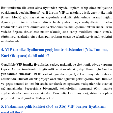
Bir turnikenin ilk satın alma fiyatından ziyade, toplam sahip olma maliyetine
Hursoft yerli üretim VIP turnikeler
odaklanmak gerekir.
, düşük enerji tüketimli
(Green Mode) güç kaynakları sayesinde elektrik giderlerinde tasarruf sağlar.
Ayrıca yerli üretim olması, döviz bazlı yedek parça maliyetlerini ortadan
kaldırarak olası arıza durumlarında ekonomik ve hızlı çözüm imkanı sunar. Uzun
vadede fırçasız (brushless) motor teknolojisine sahip modelleri tercih etmek,
sürtünmeyi azalttığı için bakım periyotlarını uzatır ve teknik servis maliyetlerini
minimize eder.
4. VIP turnike fiyatlarına geçiş kontrol sistemleri (Yüz Tanıma,
Kart Okuyucu) dahil midir?
VIP turnike fiyat listesi
Genellikle
sadece mekanik ve elektronik gövde yapısını
kapsar. Ancak, turnikenin bir güvenlik noktası olarak çalışabilmesi için üzerine
yüz tanıma cihazları
, RFID kart okuyucular veya QR kod tarayıcılar entegre
edilmelidir. Hursoft olarak projeye özel sunduğumuz paket çözümlerde, turnike
ve geçiş kontrol ünitesi bir arada sunularak entegrasyon maliyetlerinde avantaj
sağlanmaktadır. Seçeceğiniz biyometrik teknolojinin segmenti (Örn: maske
algılamalı yüz tanıma veya standart Proximity kart okuyucu), sistemin toplam
proje bedelini doğrudan etkileyecektir.
5. Paslanmaz çelik kalitesi (304 vs 316) VIP bariyer fiyatlarını
nasıl etkiler?