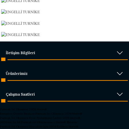
İletişim Bilgileri
Ürünlerimiz
Çalışma Saatleri
Parmak İzi Okuyucu 2026 Hursoft
Rakipleri Geride Bırakan Parmak İzi Okuyucu 2026 Hursoft
Parmak İzi Okuyucu Fiyat Performans Lideri 2026 Hursoft
2026’nın En İyi Parmak İzi Okuyucusu – Hursoft Zirvede
Parmak İzi Okuyucu Alacaklar İçin 2026 Rehberi Hursoft