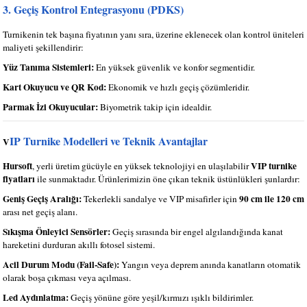
3. Geçiş Kontrol Entegrasyonu (PDKS)
Turnikenin tek başına fiyatının yanı sıra, üzerine eklenecek olan kontrol üniteleri
maliyeti şekillendirir:
Yüz Tanıma Sistemleri:
En yüksek güvenlik ve konfor segmentidir.
Kart Okuyucu ve QR Kod:
Ekonomik ve hızlı geçiş çözümleridir.
Parmak İzi Okuyucular:
Biyometrik takip için idealdir.
IP Turnike Modelleri ve Teknik Avantajlar
V
Hursoft
VIP turnike
, yerli üretim gücüyle en yüksek teknolojiyi en ulaşılabilir
fiyatları
ile sunmaktadır. Ürünlerimizin öne çıkan teknik üstünlükleri şunlardır:
Geniş Geçiş Aralığı:
90 cm ile 120 cm
Tekerlekli sandalye ve VIP misafirler için
arası net geçiş alanı.
Sıkışma Önleyici Sensörler:
Geçiş sırasında bir engel algılandığında kanat
hareketini durduran akıllı fotosel sistemi.
Acil Durum Modu (Fail-Safe):
Yangın veya deprem anında kanatların otomatik
olarak boşa çıkması veya açılması.
Led Aydınlatma:
Geçiş yönüne göre yeşil/kırmızı ışıklı bildirimler.