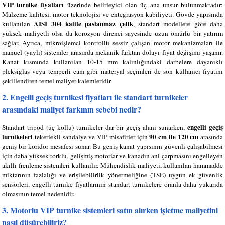
VIP turnike fiyatları
üzerinde belirleyici olan üç ana unsur bulunmaktadır:
Malzeme kalitesi, motor teknolojisi ve entegrasyon kabiliyeti. Gövde yapısında
AISI 304 kalite paslanmaz çelik
kullanılan
, standart modellere göre daha
yüksek maliyetli olsa da korozyon direnci sayesinde uzun ömürlü bir yatırım
sağlar. Ayrıca, mikroişlemci kontrollü sessiz çalışan motor mekanizmaları ile
manuel (yaylı) sistemler arasında mekanik farktan dolayı fiyat değişimi yaşanır.
Kanat kısmında kullanılan 10-15 mm kalınlığındaki darbelere dayanıklı
pleksiglas veya temperli cam gibi materyal seçimleri de son kullanıcı fiyatını
şekillendiren temel maliyet kalemleridir.
2. Engelli geçiş turnikesi fiyatları ile standart turnikeler
arasındaki maliyet farkının sebebi nedir?
engelli geçiş
Standart tripod (üç kollu) turnikeler dar bir geçiş alanı sunarken,
turnikeleri
90 cm ile 120 cm
tekerlekli sandalye ve VIP misafirler için
arasında
geniş bir koridor mesafesi sunar. Bu geniş kanat yapısının güvenli çalışabilmesi
için daha yüksek torklu, gelişmiş motorlar ve kanadın ani çarpmasını engelleyen
akıllı frenleme sistemleri kullanılır. Mühendislik maliyeti, kullanılan hammadde
miktarının fazlalığı ve erişilebilirlik yönetmeliğine (TSE) uygun ek güvenlik
sensörleri, engelli turnike fiyatlarının standart turnikelere oranla daha yukarıda
olmasının temel nedenidir.
3. Motorlu VIP turnike sistemleri satın alırken işletme maliyetini
nasıl düşürebiliriz?