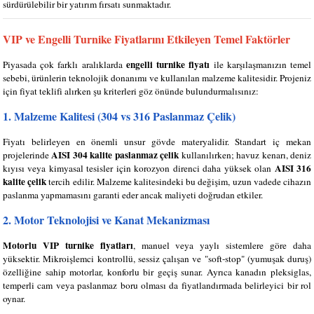
sürdürülebilir bir yatırım fırsatı sunmaktadır.
VIP ve Engelli Turnike Fiyatlarını Etkileyen Temel Faktörler
engelli turnike fiyatı
Piyasada çok farklı aralıklarda
ile karşılaşmanızın temel
sebebi, ürünlerin teknolojik donanımı ve kullanılan malzeme kalitesidir. Projeniz
için fiyat teklifi alırken şu kriterleri göz önünde bulundurmalısınız:
1. Malzeme Kalitesi (304 vs 316 Paslanmaz Çelik)
Fiyatı belirleyen en önemli unsur gövde materyalidir. Standart iç mekan
AISI 304 kalite paslanmaz çelik
projelerinde
kullanılırken; havuz kenarı, deniz
AISI 316
kıyısı veya kimyasal tesisler için korozyon direnci daha yüksek olan
kalite çelik
tercih edilir. Malzeme kalitesindeki bu değişim, uzun vadede cihazın
paslanma yapmamasını garanti eder ancak maliyeti doğrudan etkiler.
2. Motor Teknolojisi ve Kanat Mekanizması
Motorlu VIP turnike fiyatları
, manuel veya yaylı sistemlere göre daha
yüksektir. Mikroişlemci kontrollü, sessiz çalışan ve "soft-stop" (yumuşak duruş)
özelliğine sahip motorlar, konforlu bir geçiş sunar. Ayrıca kanadın pleksiglas,
temperli cam veya paslanmaz boru olması da fiyatlandırmada belirleyici bir rol
oynar.