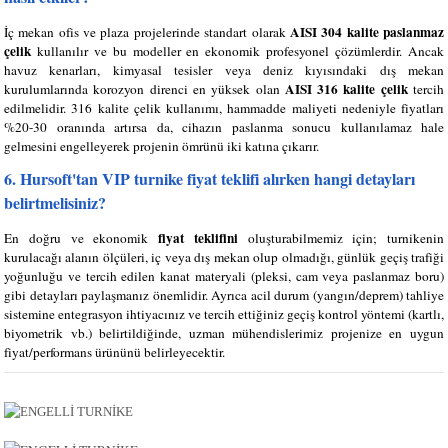
AISI 304 kalite paslanmaz
İç mekan ofis ve plaza projelerinde standart olarak
çelik
kullanılır ve bu modeller en ekonomik profesyonel çözümlerdir. Ancak
havuz kenarları, kimyasal tesisler veya deniz kıyısındaki dış mekan
AISI 316 kalite çelik
kurulumlarında korozyon direnci en yüksek olan
tercih
edilmelidir. 316 kalite çelik kullanımı, hammadde maliyeti nedeniyle fiyatları
%20-30 oranında artırsa da, cihazın paslanma sonucu kullanılamaz hale
gelmesini engelleyerek projenin ömrünü iki katına çıkarır.
6. Hursoft'tan VIP turnike fiyat teklifi alırken hangi detayları
belirtmelisiniz?
fiyat teklifini
En doğru ve ekonomik
oluşturabilmemiz için; turnikenin
kurulacağı alanın ölçüleri, iç veya dış mekan olup olmadığı, günlük geçiş trafiği
yoğunluğu ve tercih edilen kanat materyali (pleksi, cam veya paslanmaz boru)
gibi detayları paylaşmanız önemlidir. Ayrıca acil durum (yangın/deprem) tahliye
sistemine entegrasyon ihtiyacınız ve tercih ettiğiniz geçiş kontrol yöntemi (kartlı,
biyometrik vb.) belirtildiğinde, uzman mühendislerimiz projenize en uygun
fiyat/performans ürününü belirleyecektir.