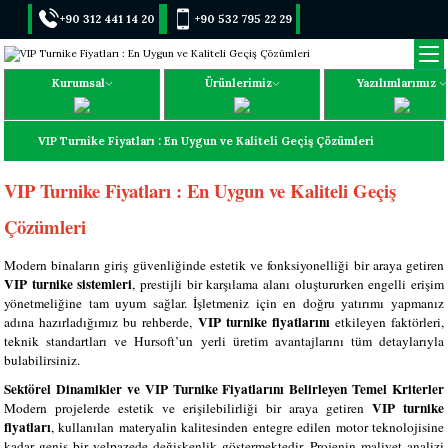
+90 312 441 14 20
+90 532 795 22 29
Kurumsal
Ürünlerimiz
Yazılımlarımız
VIP Turnike Fiyatları : En Uygun ve Kaliteli Geçiş Çözümleri
VIP Turnike Fiyatları : En Uygun ve Kaliteli Geçiş
Çözümleri
Modern binaların giriş güvenliğinde estetik ve fonksiyonelliği bir araya getiren
VIP turnike sistemleri
, prestijli bir karşılama alanı oluştururken engelli erişim
yönetmeliğine tam uyum sağlar. İşletmeniz için en doğru yatırımı yapmanız
VIP turnike fiyatlarını
adına hazırladığımız bu rehberde,
etkileyen faktörleri,
teknik standartları ve Hursoft’un yerli üretim avantajlarını tüm detaylarıyla
bulabilirsiniz.
Sektörel Dinamikler ve VIP Turnike Fiyatlarını Belirleyen Temel Kriterler
VIP turnike
Modern projelerde estetik ve erişilebilirliği bir araya getiren
fiyatları
, kullanılan materyalin kalitesinden entegre edilen motor teknolojisine
kadar geniş bir yelpazede değişkenlik göstermektedir. Projenin maliyet analizi