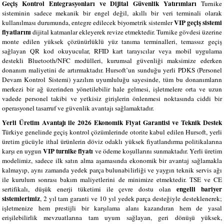
Geçiş Kontrol Entegrasyonları ve Dijital Güvenlik Yatırımları
Turnike
sisteminin sadece mekanik bir engel değil, akıllı bir veri terminali olarak
VIP geçiş sistemi
kullanılması durumunda, entegre edilecek biyometrik sistemler
fiyatlarını
dijital katmanlar ekleyerek revize etmektedir. Turnike gövdesi üzerine
monte edilen yüksek çözünürlüklü yüz tanıma terminalleri, temassız geçiş
sağlayan QR kod okuyucular, RFID kart tarayıcılar veya mobil uygulama
destekli Bluetooth/NFC modülleri, kurumsal güvenliği maksimize ederken
donanım maliyetini de artırmaktadır. Hursoft’un sunduğu yerli PDKS (Personel
Devam Kontrol Sistemi) yazılım uyumluluğu sayesinde, tüm bu donanımların
merkezi bir ağ üzerinden yönetilebilir hale gelmesi, işletmelere orta ve uzun
vadede personel takibi ve yetkisiz girişlerin önlenmesi noktasında ciddi bir
operasyonel tasarruf ve güvenlik avantajı sağlamaktadır.
Yerli Üretim Avantajı ile 2026 Ekonomik Fiyat Garantisi ve Teknik Destek
Türkiye genelinde geçiş kontrol çözümlerinde otorite kabul edilen Hursoft, yerli
üretim gücüyle ithal ürünlerin döviz odaklı yüksek fiyatlandırma politikalarına
VIP turnike fiyatı
karşı en uygun
ve ödeme koşullarını sunmaktadır. Yerli üretim
modelimiz, sadece ilk satın alma aşamasında ekonomik bir avantaj sağlamakla
kalmayıp, aynı zamanda yedek parça bulunabilirliği ve yaygın teknik servis ağı
ile kurulum sonrası bakım maliyetlerini de minimize etmektedir. TSE ve CE
engelli bariyer
sertifikalı, düşük enerji tüketimi ile çevre dostu olan
sistemlerimiz
, 2 yıl tam garanti ve 10 yıl yedek parça desteğiyle desteklenerek;
işletmenize hem prestijli bir karşılama alanı kazandıran hem de yasal
erişilebilirlik mevzuatlarına tam uyum sağlayan, geri dönüşü yüksek,