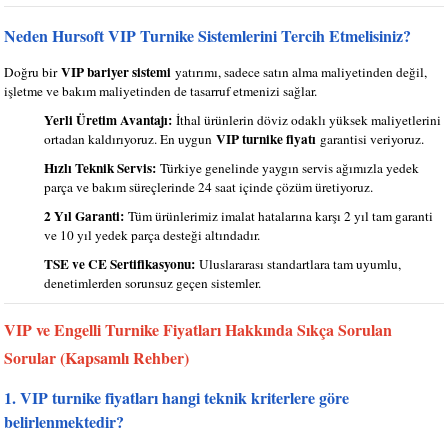
Neden Hursoft VIP Turnike Sistemlerini Tercih Etmelisiniz?
VIP bariyer sistemi
Doğru bir
yatırımı, sadece satın alma maliyetinden değil,
işletme ve bakım maliyetinden de tasarruf etmenizi sağlar.
Yerli Üretim Avantajı:
İthal ürünlerin döviz odaklı yüksek maliyetlerini
VIP turnike fiyatı
ortadan kaldırıyoruz. En uygun
garantisi veriyoruz.
Hızlı Teknik Servis:
Türkiye genelinde yaygın servis ağımızla yedek
parça ve bakım süreçlerinde 24 saat içinde çözüm üretiyoruz.
2 Yıl Garanti:
Tüm ürünlerimiz imalat hatalarına karşı 2 yıl tam garanti
ve 10 yıl yedek parça desteği altındadır.
TSE ve CE Sertifikasyonu:
Uluslararası standartlara tam uyumlu,
denetimlerden sorunsuz geçen sistemler.
VIP ve Engelli Turnike Fiyatları Hakkında Sıkça Sorulan
Sorular (Kapsamlı Rehber)
1. VIP turnike fiyatları hangi teknik kriterlere göre
belirlenmektedir?