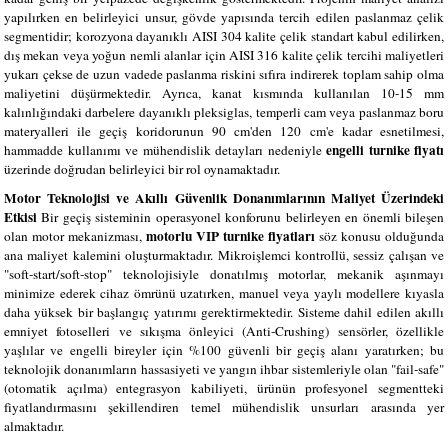
yapılırken en belirleyici unsur, gövde yapısında tercih edilen paslanmaz çelik
segmentidir; korozyona dayanıklı AISI 304 kalite çelik standart kabul edilirken,
dış mekan veya yoğun nemli alanlar için AISI 316 kalite çelik tercihi maliyetleri
yukarı çekse de uzun vadede paslanma riskini sıfıra indirerek toplam sahip olma
maliyetini düşürmektedir. Ayrıca, kanat kısmında kullanılan 10-15 mm
kalınlığındaki darbelere dayanıklı pleksiglas, temperli cam veya paslanmaz boru
materyalleri ile geçiş koridorunun 90 cm'den 120 cm'e kadar esnetilmesi,
engelli turnike fiyatı
hammadde kullanımı ve mühendislik detayları nedeniyle
üzerinde doğrudan belirleyici bir rol oynamaktadır.
Motor Teknolojisi ve Akıllı Güvenlik Donanımlarının Maliyet Üzerindeki
Etkisi
Bir geçiş sisteminin operasyonel konforunu belirleyen en önemli bileşen
motorlu VIP turnike fiyatları
olan motor mekanizması,
söz konusu olduğunda
ana maliyet kalemini oluşturmaktadır. Mikroişlemci kontrollü, sessiz çalışan ve
"soft-start/soft-stop" teknolojisiyle donatılmış motorlar, mekanik aşınmayı
minimize ederek cihaz ömrünü uzatırken, manuel veya yaylı modellere kıyasla
daha yüksek bir başlangıç yatırımı gerektirmektedir. Sisteme dahil edilen akıllı
emniyet fotoselleri ve sıkışma önleyici (Anti-Crushing) sensörler, özellikle
yaşlılar ve engelli bireyler için %100 güvenli bir geçiş alanı yaratırken; bu
teknolojik donanımların hassasiyeti ve yangın ihbar sistemleriyle olan "fail-safe"
(otomatik açılma) entegrasyon kabiliyeti, ürünün profesyonel segmentteki
fiyatlandırmasını şekillendiren temel mühendislik unsurları arasında yer
almaktadır.