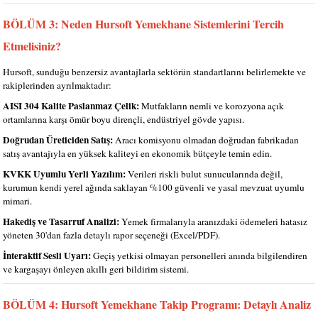
BÖLÜM 3: Neden Hursoft Yemekhane Sistemlerini Tercih
Etmelisiniz?
Hursoft, sunduğu benzersiz avantajlarla sektörün standartlarını belirlemekte ve
rakiplerinden ayrılmaktadır:
AISI 304 Kalite Paslanmaz Çelik:
Mutfakların nemli ve korozyona açık
ortamlarına karşı ömür boyu dirençli, endüstriyel gövde yapısı.
Doğrudan Üreticiden Satış:
Aracı komisyonu olmadan doğrudan fabrikadan
satış avantajıyla en yüksek kaliteyi en ekonomik bütçeyle temin edin.
KVKK Uyumlu Yerli Yazılım:
Verileri riskli bulut sunucularında değil,
kurumun kendi yerel ağında saklayan %100 güvenli ve yasal mevzuat uyumlu
mimari.
Hakediş ve Tasarruf Analizi:
Yemek firmalarıyla aranızdaki ödemeleri hatasız
yöneten 30'dan fazla detaylı rapor seçeneği (Excel/PDF).
İnteraktif Sesli Uyarı:
Geçiş yetkisi olmayan personelleri anında bilgilendiren
ve kargaşayı önleyen akıllı geri bildirim sistemi.
BÖLÜM 4: Hursoft Yemekhane Takip Programı: Detaylı Analiz