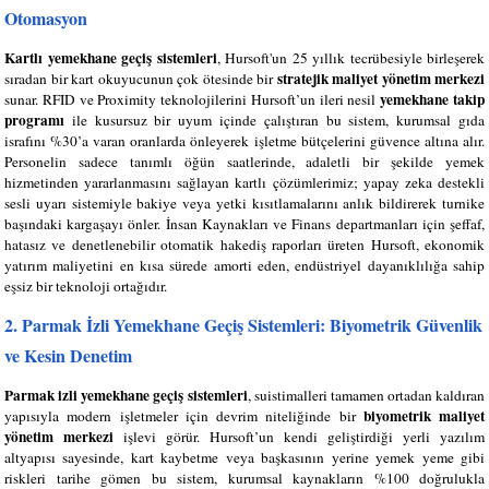
Otomasyon
Kartlı yemekhane geçiş sistemleri
, Hursoft'un 25 yıllık tecrübesiyle birleşerek
stratejik maliyet yönetim merkezi
sıradan bir kart okuyucunun çok ötesinde bir
yemekhane takip
sunar. RFID ve Proximity teknolojilerini Hursoft’un ileri nesil
programı
ile kusursuz bir uyum içinde çalıştıran bu sistem, kurumsal gıda
israfını %30’a varan oranlarda önleyerek işletme bütçelerini güvence altına alır.
Personelin sadece tanımlı öğün saatlerinde, adaletli bir şekilde yemek
hizmetinden yararlanmasını sağlayan kartlı çözümlerimiz; yapay zeka destekli
sesli uyarı sistemiyle bakiye veya yetki kısıtlamalarını anlık bildirerek turnike
başındaki kargaşayı önler. İnsan Kaynakları ve Finans departmanları için şeffaf,
hatasız ve denetlenebilir otomatik hakediş raporları üreten Hursoft, ekonomik
yatırım maliyetini en kısa sürede amorti eden, endüstriyel dayanıklılığa sahip
eşsiz bir teknoloji ortağıdır.
2. Parmak İzli Yemekhane Geçiş Sistemleri: Biyometrik Güvenlik
ve Kesin Denetim
Parmak izli yemekhane geçiş sistemleri
, suistimalleri tamamen ortadan kaldıran
biyometrik maliyet
yapısıyla modern işletmeler için devrim niteliğinde bir
yönetim merkezi
işlevi görür. Hursoft’un kendi geliştirdiği yerli yazılım
altyapısı sayesinde, kart kaybetme veya başkasının yerine yemek yeme gibi
riskleri tarihe gömen bu sistem, kurumsal kaynakların %100 doğrulukla