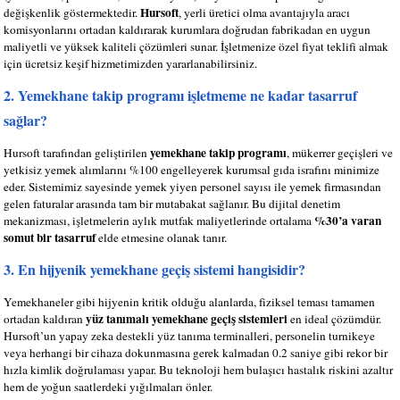
Hursoft
değişkenlik göstermektedir.
, yerli üretici olma avantajıyla aracı
komisyonlarını ortadan kaldırarak kurumlara doğrudan fabrikadan en uygun
maliyetli ve yüksek kaliteli çözümleri sunar. İşletmenize özel fiyat teklifi almak
için ücretsiz keşif hizmetimizden yararlanabilirsiniz.
2. Yemekhane takip programı işletmeme ne kadar tasarruf
sağlar?
yemekhane takip programı
Hursoft tarafından geliştirilen
, mükerrer geçişleri ve
yetkisiz yemek alımlarını %100 engelleyerek kurumsal gıda israfını minimize
eder. Sistemimiz sayesinde yemek yiyen personel sayısı ile yemek firmasından
gelen faturalar arasında tam bir mutabakat sağlanır. Bu dijital denetim
%30’a varan
mekanizması, işletmelerin aylık mutfak maliyetlerinde ortalama
somut bir tasarruf
elde etmesine olanak tanır.
3. En hijyenik yemekhane geçiş sistemi hangisidir?
Yemekhaneler gibi hijyenin kritik olduğu alanlarda, fiziksel teması tamamen
yüz tanımalı yemekhane geçiş sistemleri
ortadan kaldıran
en ideal çözümdür.
Hursoft’un yapay zeka destekli yüz tanıma terminalleri, personelin turnikeye
veya herhangi bir cihaza dokunmasına gerek kalmadan 0.2 saniye gibi rekor bir
hızla kimlik doğrulaması yapar. Bu teknoloji hem bulaşıcı hastalık riskini azaltır
hem de yoğun saatlerdeki yığılmaları önler.