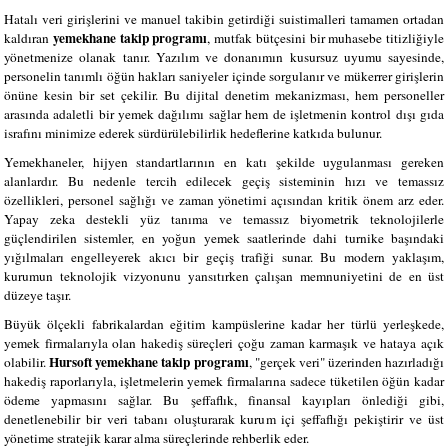
Hatalı veri girişlerini ve manuel takibin getirdiği suistimalleri tamamen ortadan
yemekhane takip programı
kaldıran
, mutfak bütçesini bir muhasebe titizliğiyle
yönetmenize olanak tanır. Yazılım ve donanımın kusursuz uyumu sayesinde,
personelin tanımlı öğün hakları saniyeler içinde sorgulanır ve mükerrer girişlerin
önüne kesin bir set çekilir. Bu dijital denetim mekanizması, hem personeller
arasında adaletli bir yemek dağılımı sağlar hem de işletmenin kontrol dışı gıda
israfını minimize ederek sürdürülebilirlik hedeflerine katkıda bulunur.
Yemekhaneler, hijyen standartlarının en katı şekilde uygulanması gereken
alanlardır. Bu nedenle tercih edilecek geçiş sisteminin hızı ve temassız
özellikleri, personel sağlığı ve zaman yönetimi açısından kritik önem arz eder.
Yapay zeka destekli yüz tanıma ve temassız biyometrik teknolojilerle
güçlendirilen sistemler, en yoğun yemek saatlerinde dahi turnike başındaki
yığılmaları engelleyerek akıcı bir geçiş trafiği sunar. Bu modern yaklaşım,
kurumun teknolojik vizyonunu yansıtırken çalışan memnuniyetini de en üst
düzeye taşır.
Büyük ölçekli fabrikalardan eğitim kampüslerine kadar her türlü yerleşkede,
yemek firmalarıyla olan hakediş süreçleri çoğu zaman karmaşık ve hataya açık
Hursoft yemekhane takip programı
olabilir.
, "gerçek veri" üzerinden hazırladığı
hakediş raporlarıyla, işletmelerin yemek firmalarına sadece tüketilen öğün kadar
ödeme yapmasını sağlar. Bu şeffaflık, finansal kayıpları önlediği gibi,
denetlenebilir bir veri tabanı oluşturarak kurum içi şeffaflığı pekiştirir ve üst
yönetime stratejik karar alma süreçlerinde rehberlik eder.