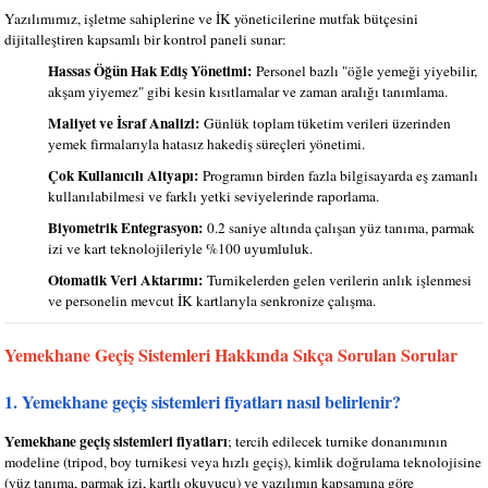
Yazılımımız, işletme sahiplerine ve İK yöneticilerine mutfak bütçesini
dijitalleştiren kapsamlı bir kontrol paneli sunar:
Hassas Öğün Hak Ediş Yönetimi:
Personel bazlı "öğle yemeği yiyebilir,
akşam yiyemez" gibi kesin kısıtlamalar ve zaman aralığı tanımlama.
Maliyet ve İsraf Analizi:
Günlük toplam tüketim verileri üzerinden
yemek firmalarıyla hatasız hakediş süreçleri yönetimi.
Çok Kullanıcılı Altyapı:
Programın birden fazla bilgisayarda eş zamanlı
kullanılabilmesi ve farklı yetki seviyelerinde raporlama.
Biyometrik Entegrasyon:
0.2 saniye altında çalışan yüz tanıma, parmak
izi ve kart teknolojileriyle %100 uyumluluk.
Otomatik Veri Aktarımı:
Turnikelerden gelen verilerin anlık işlenmesi
ve personelin mevcut İK kartlarıyla senkronize çalışma.
Yemekhane Geçiş Sistemleri Hakkında Sıkça Sorulan Sorular
1. Yemekhane geçiş sistemleri fiyatları nasıl belirlenir?
Yemekhane geçiş sistemleri fiyatları
; tercih edilecek turnike donanımının
modeline (tripod, boy turnikesi veya hızlı geçiş), kimlik doğrulama teknolojisine
(yüz tanıma, parmak izi, kartlı okuyucu) ve yazılımın kapsamına göre