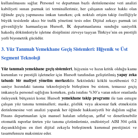
kullanılmasını sağlar. Personel ve departman bazlı derinlemesine veri analizi
kabiliyeti sunan parmak izi terminallerimiz, her çalışanın sadece hakkı olan
öğünde geçiş yapmasına imkan tanırken; çok noktalı erişim takip özelliğiyle
büyük tesislerde akıcı bir trafik yönetimi tesis eder. Dijital zekayı parmak izi
güvenliğiyle harmanlayan Hursoft, İK departmanlarına sunduğu saniyelik
hakediş dökümleriyle işletme disiplinini zirveye taşıyan Türkiye’nin en prestijli
yerli biyometrik gücüdür.
3. Yüz Tanımalı Yemekhane Geçiş Sistemleri: Hijyenik ve Üst
Segment Teknoloji
Yüz tanımalı yemekhane geçiş sistemleri
, hijyenin ve hızın kritik olduğu kamu
yapay zeka
kurumları ve prestijli işletmeler için Hursoft tarafından geliştirilmiş
tabanlı bir maliyet yönetim merkezi
dir. Sektördeki köklü tecrübemizi 0.2
saniye hızındaki tanıma teknolojisiyle birleştiren bu sistem, temassız geçiş
imkanıyla personel sağlığını korurken, gıda israfını %30’a varan rekor oranlarda
yemekhane takip programı
önleyerek bütçenizi korur. Hursoft
ile tam entegre
çalışan yüz tanıma terminalleri; maske, gözlük veya aksesuar fark etmeksizin
derinlemesine veri analizi yaparak her öğünde hakkaniyetli bir dağılım sağlar.
Finans departmanları için manuel hataları sıfırlayan, şeffaf ve denetlenebilir
otomatik raporlar üreten yüz tanıma çözümlerimiz, endüstriyel AISI 304 çelik
dayanıklılığını en ileri dijital zekayla birleştirerek kurumsal prestijinizi ve
tasarrufunuzu maksimize eder.