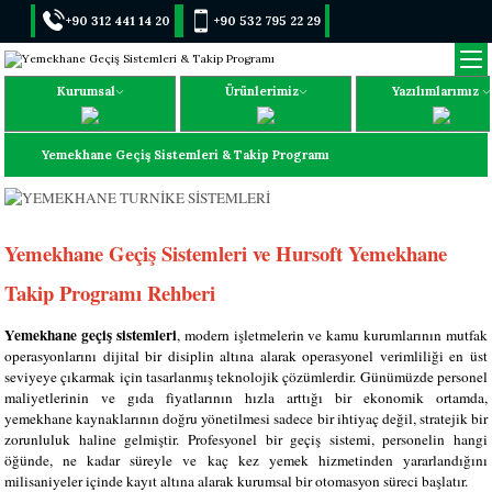
+90 312 441 14 20
+90 532 795 22 29
Kurumsal
Ürünlerimiz
Yazılımlarımız
Yemekhane Geçiş Sistemleri & Takip Programı
Yemekhane Geçiş Sistemleri ve Hursoft Yemekhane
Takip Programı Rehberi
Yemekhane geçiş sistemleri
, modern işletmelerin ve kamu kurumlarının mutfak
operasyonlarını dijital bir disiplin altına alarak operasyonel verimliliği en üst
seviyeye çıkarmak için tasarlanmış teknolojik çözümlerdir. Günümüzde personel
maliyetlerinin ve gıda fiyatlarının hızla arttığı bir ekonomik ortamda,
yemekhane kaynaklarının doğru yönetilmesi sadece bir ihtiyaç değil, stratejik bir
zorunluluk haline gelmiştir. Profesyonel bir geçiş sistemi, personelin hangi
öğünde, ne kadar süreyle ve kaç kez yemek hizmetinden yararlandığını
milisaniyeler içinde kayıt altına alarak kurumsal bir otomasyon süreci başlatır.