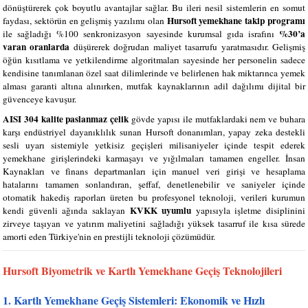
dönüştürerek çok boyutlu avantajlar sağlar. Bu ileri nesil sistemlerin en somut
Hursoft yemekhane takip programı
faydası, sektörün en gelişmiş yazılımı olan
%30’a
ile sağladığı %100 senkronizasyon sayesinde kurumsal gıda israfını
varan oranlarda
düşürerek doğrudan maliyet tasarrufu yaratmasıdır. Gelişmiş
öğün kısıtlama ve yetkilendirme algoritmaları sayesinde her personelin sadece
kendisine tanımlanan özel saat dilimlerinde ve belirlenen hak miktarınca yemek
alması garanti altına alınırken, mutfak kaynaklarının adil dağılımı dijital bir
güvenceye kavuşur.
AISI 304 kalite paslanmaz çelik
gövde yapısı ile mutfaklardaki nem ve buhara
karşı endüstriyel dayanıklılık sunan Hursoft donanımları, yapay zeka destekli
sesli uyarı sistemiyle yetkisiz geçişleri milisaniyeler içinde tespit ederek
yemekhane girişlerindeki karmaşayı ve yığılmaları tamamen engeller. İnsan
Kaynakları ve finans departmanları için manuel veri girişi ve hesaplama
hatalarını tamamen sonlandıran, şeffaf, denetlenebilir ve saniyeler içinde
otomatik hakediş raporları üreten bu profesyonel teknoloji, verileri kurumun
KVKK uyumlu
kendi güvenli ağında saklayan
yapısıyla işletme disiplinini
zirveye taşıyan ve yatırım maliyetini sağladığı yüksek tasarruf ile kısa sürede
amorti eden Türkiye'nin en prestijli teknoloji çözümüdür.
Hursoft Biyometrik ve Kartlı Yemekhane Geçiş Teknolojileri
1. Kartlı Yemekhane Geçiş Sistemleri: Ekonomik ve Hızlı