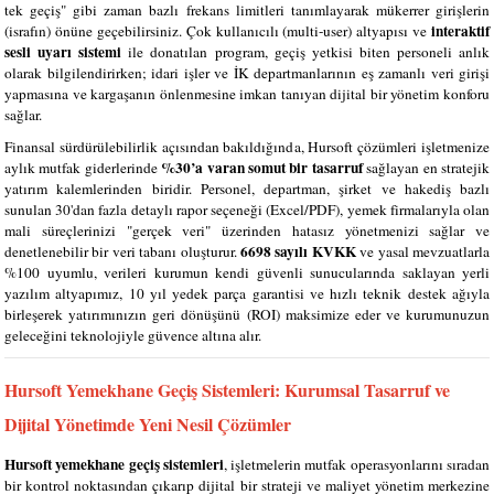
tek geçiş" gibi zaman bazlı frekans limitleri tanımlayarak mükerrer girişlerin
interaktif
(israfın) önüne geçebilirsiniz. Çok kullanıcılı (multi-user) altyapısı ve
sesli uyarı sistemi
ile donatılan program, geçiş yetkisi biten personeli anlık
olarak bilgilendirirken; idari işler ve İK departmanlarının eş zamanlı veri girişi
yapmasına ve kargaşanın önlenmesine imkan tanıyan dijital bir yönetim konforu
sağlar.
Finansal sürdürülebilirlik açısından bakıldığında, Hursoft çözümleri işletmenize
%30’a varan somut bir tasarruf
aylık mutfak giderlerinde
sağlayan en stratejik
yatırım kalemlerinden biridir. Personel, departman, şirket ve hakediş bazlı
sunulan 30'dan fazla detaylı rapor seçeneği (Excel/PDF), yemek firmalarıyla olan
mali süreçlerinizi "gerçek veri" üzerinden hatasız yönetmenizi sağlar ve
6698 sayılı KVKK
denetlenebilir bir veri tabanı oluşturur.
ve yasal mevzuatlarla
%100 uyumlu, verileri kurumun kendi güvenli sunucularında saklayan yerli
yazılım altyapımız, 10 yıl yedek parça garantisi ve hızlı teknik destek ağıyla
birleşerek yatırımınızın geri dönüşünü (ROI) maksimize eder ve kurumunuzun
geleceğini teknolojiyle güvence altına alır.
Hursoft Yemekhane Geçiş Sistemleri: Kurumsal Tasarruf ve
Dijital Yönetimde Yeni Nesil Çözümler
Hursoft yemekhane geçiş sistemleri
, işletmelerin mutfak operasyonlarını sıradan
bir kontrol noktasından çıkarıp dijital bir strateji ve maliyet yönetim merkezine