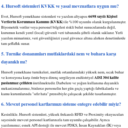
4. Hursoft sistemleri KVKK ve yasal mevzuatlara uygun mu?
6698 sayılı Kişisel
Evet, Hursoft yemekhane sistemleri ve yazılım altyapısı
Verilerin Korunması Kanunu (KVKK)
ile %100 uyumlu olarak kurgulanmıştır.
Biyometrik veriler veya personel bilgileri riskli bulut sunucularında değil,
kurumun kendi yerel (local) güvenli veri tabanında şifreli olarak saklanır. Yerli
yazılım mimarimiz, veri güvenliğinizi yasal güvence altına alırken denetimlerde
tam şeffaflık sunar.
5. Turnike donanımları mutfaklardaki nem ve buhara karşı
dayanıklı mı?
Hursoft yemekhane turnikeleri, mutfak ortamlarındaki yüksek nem, sıcak buhar
AISI 304 kalite
ve korozyona karşı ömür boyu direnç sergileyen endüstriyel
paslanmaz çelikten
üretilmektedir. Darbelere ve yoğun kullanıma dayanıklı
mekanizmalarımız, binlerce personelin her gün geçiş yaptığı fabrikalarda ve
kamu kurumlarında "sıfır hata" prensibiyle çalışacak şekilde tasarlanmıştır.
6. Mevcut personel kartlarımızı sisteme entegre edebilir miyiz?
Kesinlikle. Hursoft sistemleri, yüksek frekanslı RFID ve Proximity okuyucuları
sayesinde mevcut personel kartlarınızla tam uyumlu çalışabilir. Ayrıca
yazılımımız; esnek API desteği ile mevcut PDKS, İnsan Kaynakları (İK) veya