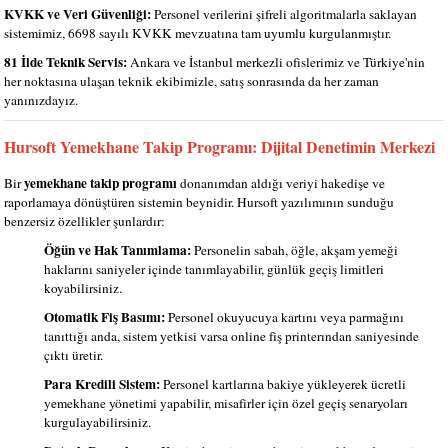
KVKK ve Veri Güvenliği:
Personel verilerini şifreli algoritmalarla saklayan
sistemimiz, 6698 sayılı KVKK mevzuatına tam uyumlu kurgulanmıştır.
81 İlde Teknik Servis:
Ankara ve İstanbul merkezli ofislerimiz ve Türkiye'nin
her noktasına ulaşan teknik ekibimizle, satış sonrasında da her zaman
yanınızdayız.
Hursoft Yemekhane Takip Programı: Dijital Denetimin Merkezi
yemekhane takip programı
Bir
donanımdan aldığı veriyi hakedişe ve
raporlamaya dönüştüren sistemin beynidir. Hursoft yazılımının sunduğu
benzersiz özellikler şunlardır:
Öğün ve Hak Tanımlama:
Personelin sabah, öğle, akşam yemeği
haklarını saniyeler içinde tanımlayabilir, günlük geçiş limitleri
koyabilirsiniz.
Otomatik Fiş Basımı:
Personel okuyucuya kartını veya parmağını
tanıttığı anda, sistem yetkisi varsa online fiş printerından saniyesinde
çıktı üretir.
Para Kredili Sistem:
Personel kartlarına bakiye yükleyerek ücretli
yemekhane yönetimi yapabilir, misafirler için özel geçiş senaryoları
kurgulayabilirsiniz.