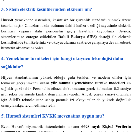
3. Sistem elektrik kesintilerinden etkilenir mi?
Hursoft yemekhane sistemleri, kesintisiz bir güvenlik standardı sunmak üzere
tasarlanmıştır. Cihazlarımızda bulunan dahili hafıza özelliği sayesinde elektrik
kesintisi yaşansa dahi personelin geçiş kayıtları kaybolmaz. Ayrıca,
Dahili Batarya (UPS)
sistemlerimize entegre edilebilen
desteği ile elektrik
kesintilerinde turnikeleriniz ve okuyucularınız saatlerce çalışmaya devam ederek
hizmetin aksamasını önler.
4. Yemekhane turnikeleri için hangi okuyucu teknolojisi daha
sağlıklıdır?
Hijyen standartlarının yüksek olduğu gıda tesisleri ve modern ofisler için
yüz tanımalı yemekhane turnike modelleri
temassız geçiş imkanı sunan
en
sağlıklı çözümdür. Personelin cihaza dokunmasına gerek kalmadan 0.2 saniye
gibi rekor bir sürede kimlik doğrulaması yapılır. Ancak yoğun sanayi ortamları
için SilkID teknolojisine sahip parmak izi okuyucular da yüksek doğruluk
oranıyla sıkça tercih edilmektedir.
5. Hursoft sistemleri KVKK mevzuatına uygun mu?
6698 sayılı Kişisel Verilerin
Evet, Hursoft biyometrik sistemlerinin tamamı