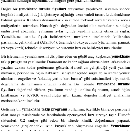
yazılımın sunduğu raporlama derinliğine göre şekillenmektedir.
yemekhane turnike fiyatları
Doğru bir
araştırması yapılırken, sistemin sadece
bugünkü maliyetini değil, işletmeye sağladığı uzun vadeli tasarrufu da denkleme
katmak gerekir. Kalitesiz donanımlar kısa sürede mekanik arızalar vererek servis
maliyetlerini artırırken, Hursoft gibi doğrudan üretici olan markaların sunduğu
endüstriyel çözümler, yatırımın aylar içinde kendini amorti etmesini sağlar.
Yemekhane turnike fiyatı
belirlenirken, turnikenin imalatında kullanılan
paslanmaz çelik kalitesi (AISI 304), üzerindeki okuyucunun (yüz tanıma, parmak
izi veya kartlı) teknolojik seviyesi ve sistemin hızı en belirleyici unsurlardır.
yemekhane
Bir işletmenin yemekhanesini disipline eden en güçlü araç kuşkusuz
takip programı
yazılımıdır. Donanım ne kadar sağlam olursa olsun, arkasındaki
yazılım zekası kadar performans gösterir. Hursoft’un geliştirdiği yerli yazılım
mimarisi, personelin öğün haklarını saniyeler içinde sorgular, mükerrer yemek
alımlarını engeller ve "arkadaş yerine kart basma" gibi suistimalleri biyometrik
yemekhane turnike
doğrulama ile tamamen ortadan kaldırır. Bu nedenle
fiyatları
değerlendirilirken, yazılımın sunduğu online fiş basımı, esnek öğün
kısıtlaması ve KVKK uyumluluğu gibi katma değerler maliyet analizinin
merkezine konulmalıdır.
yemekhane takip programı
Gelişmiş bir
kullanımı, özellikle binlerce personeli
olan sanayi tesislerinde ve fabrikalarda operasyonel hızı zirveye taşır. Hursoft
sistemleri, 0.2 saniye gibi rekor bir sürede kimlik doğrulaması yaparak
Yemekhane
yemekhane girişlerindeki uzun kuyrukların oluşmasını engeller.