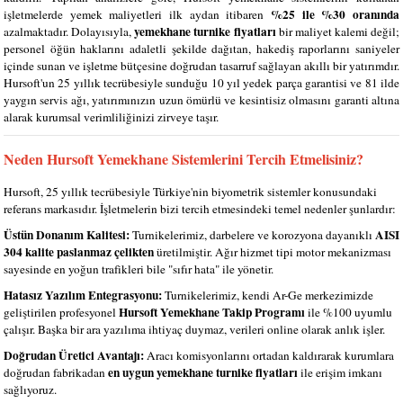
%25 ile %30 oranında
işletmelerde yemek maliyetleri ilk aydan itibaren
yemekhane turnike fiyatları
azalmaktadır. Dolayısıyla,
bir maliyet kalemi değil;
personel öğün haklarını adaletli şekilde dağıtan, hakediş raporlarını saniyeler
içinde sunan ve işletme bütçesine doğrudan tasarruf sağlayan akıllı bir yatırımdır.
Hursoft'un 25 yıllık tecrübesiyle sunduğu 10 yıl yedek parça garantisi ve 81 ilde
yaygın servis ağı, yatırımınızın uzun ömürlü ve kesintisiz olmasını garanti altına
alarak kurumsal verimliliğinizi zirveye taşır.
Neden Hursoft Yemekhane Sistemlerini Tercih Etmelisiniz?
Hursoft, 25 yıllık tecrübesiyle Türkiye'nin biyometrik sistemler konusundaki
referans markasıdır. İşletmelerin bizi tercih etmesindeki temel nedenler şunlardır:
Üstün Donanım Kalitesi:
AISI
Turnikelerimiz, darbelere ve korozyona dayanıklı
304 kalite paslanmaz çelikten
üretilmiştir. Ağır hizmet tipi motor mekanizması
sayesinde en yoğun trafikleri bile "sıfır hata" ile yönetir.
Hatasız Yazılım Entegrasyonu:
Turnikelerimiz, kendi Ar-Ge merkezimizde
Hursoft Yemekhane Takip Programı
geliştirilen profesyonel
ile %100 uyumlu
çalışır. Başka bir ara yazılıma ihtiyaç duymaz, verileri online olarak anlık işler.
Doğrudan Üretici Avantajı:
Aracı komisyonlarını ortadan kaldırarak kurumlara
en uygun yemekhane turnike fiyatları
doğrudan fabrikadan
ile erişim imkanı
sağlıyoruz.