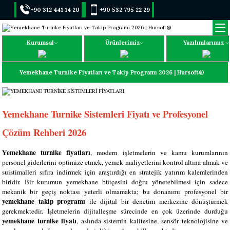
+90 312 441 14 20
+90 532 795 22 29
Kurumsal
Ürünlerimiz
Yazılımlarımız
Yemekhane Turnike Fiyatları ve Takip Programı 2026 | Hursoft®
Yemekhane Turnike Sistemleri Fiyatı ve Profesyonel
Çözüm Rehberi 2026
Yemekhane turnike fiyatları
, modern işletmelerin ve kamu kurumlarının
personel giderlerini optimize etmek, yemek maliyetlerini kontrol altına almak ve
suistimalleri sıfıra indirmek için araştırdığı en stratejik yatırım kalemlerinden
biridir. Bir kurumun yemekhane bütçesini doğru yönetebilmesi için sadece
mekanik bir geçiş noktası yeterli olmamakta; bu donanımı profesyonel bir
yemekhane takip programı
ile dijital bir denetim merkezine dönüştürmek
gerekmektedir. İşletmelerin dijitalleşme sürecinde en çok üzerinde durduğu
yemekhane turnike fiyatı
, aslında sistemin kalitesine, sensör teknolojisine ve