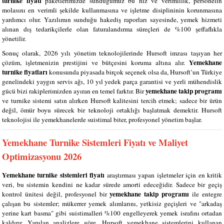
turnike fiyatı
paketlerimizde sunduğumuz bu hız ve verimlilik, personelin
molasını en verimli şekilde kullanmasına ve işletme disiplininin korunmasına
yardımcı olur. Yazılımın sunduğu hakediş raporları sayesinde, yemek hizmeti
alınan dış tedarikçilerle olan faturalandırma süreçleri de %100 şeffaflıkla
yönetilir.
Sonuç olarak, 2026 yılı yönetim teknolojilerinde Hursoft imzası taşıyan her
Yemekhane
çözüm, işletmenizin prestijini ve bütçesini koruma altına alır.
turnike fiyatları
konusunda piyasada birçok seçenek olsa da, Hursoft’un Türkiye
genelindeki yaygın servis ağı, 10 yıl yedek parça garantisi ve yerli mühendislik
yemekhane takip programı
gücü bizi rakiplerimizden ayıran en temel farktır. Bir
ve turnike sistemi satın alırken Hursoft kalitesini tercih etmek; sadece bir ürün
değil, ömür boyu sürecek bir teknoloji ortaklığı başlatmak demektir. Hursoft
teknolojisi ile yemekhanelerde suistimal biter, profesyonel yönetim başlar.
Yemekhane Turnike Sistemleri Fiyatı ve Maliyet
Optimizasyonu 2026
Yemekhane turnike sistemleri fiyatı
araştırması yapan işletmeler için en kritik
veri, bu sistemin kendini ne kadar sürede amorti edeceğidir. Sadece bir geçiş
yemekhane takip programı
kontrol ünitesi değil, profesyonel bir
ile entegre
çalışan bu sistemler; mükerrer yemek alımlarını, yetkisiz geçişleri ve "arkadaş
yerine kart basma" gibi suistimalleri %100 engelleyerek yemek israfını ortadan
kaldırır. Yapılan analizlere göre, Hursoft yemekhane sistemlerini kullanan