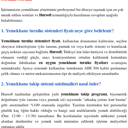
İşletmenizin yemekhane yönetimini profesyonel bir düzeye taşımak için en çok
Hursoft
merak edilen soruları ve
uzmanlığıyla hazırlanan cevapları aşağıda
bulabilirsiniz:
1. Yemekhane turnike sistemleri fiyatı neye göre belirlenir?
Yemekhane turnike sistemleri fiyatı
, kullanılan donanımın kalitesine, seçilen
okuyucu teknolojisine (yüz tanıma, parmak izi veya kartlı sistem) ve kurulacak
Hursoft
geçiş noktası sayısına bağlıdır.
, Türkiye’nin lider üreticisi ve distribütörü
olmanın verdiği güçle, aracı komisyonlarını ortadan kaldırarak kurumlara
en uygun yemekhane turnike fiyatları
doğrudan fabrikadan
avantajını
sunmaktadır. Ayrıca sistemde kullanılan turnikenin AISI 304 kalite paslanmaz
çelik olması ve motor mekanizmasının tipi de maliyeti etkileyen unsurlardır.
2. Yemekhane takip sistemi suistimalleri nasıl önler?
yemekhane takip programı
Hursoft tarafından geliştirilen yerli
, biyometrik
doğrulama (yüz tanıma veya parmak izi) sayesinde "arkadaş yerine kart basma"
gibi suistimalleri %100 oranında engeller. Yazılım üzerinden her personelin
günlük kaç öğün hakkı olduğu ve hangi saat aralıklarında yemek alabileceği
(Örn: 12:00 - 13:30) tanımlanır. Bu kısıtlamalar sayesinde mükerrer yemek
alımları durdurulur ve yemek israfı minimize edilerek işletme maliyetleri
optimize edilir.