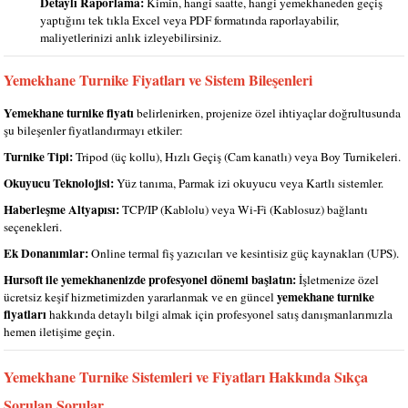
Detaylı Raporlama:
Kimin, hangi saatte, hangi yemekhaneden geçiş
yaptığını tek tıkla Excel veya PDF formatında raporlayabilir,
maliyetlerinizi anlık izleyebilirsiniz.
Yemekhane Turnike Fiyatları ve Sistem Bileşenleri
Yemekhane turnike fiyatı
belirlenirken, projenize özel ihtiyaçlar doğrultusunda
şu bileşenler fiyatlandırmayı etkiler:
Turnike Tipi:
Tripod (üç kollu), Hızlı Geçiş (Cam kanatlı) veya Boy Turnikeleri.
Okuyucu Teknolojisi:
Yüz tanıma, Parmak izi okuyucu veya Kartlı sistemler.
Haberleşme Altyapısı:
TCP/IP (Kablolu) veya Wi-Fi (Kablosuz) bağlantı
seçenekleri.
Ek Donanımlar:
Online termal fiş yazıcıları ve kesintisiz güç kaynakları (UPS).
Hursoft ile yemekhanenizde profesyonel dönemi başlatın:
İşletmenize özel
yemekhane turnike
ücretsiz keşif hizmetimizden yararlanmak ve en güncel
fiyatları
hakkında detaylı bilgi almak için profesyonel satış danışmanlarımızla
hemen iletişime geçin.
Yemekhane Turnike Sistemleri ve Fiyatları Hakkında Sıkça
Sorulan Sorular