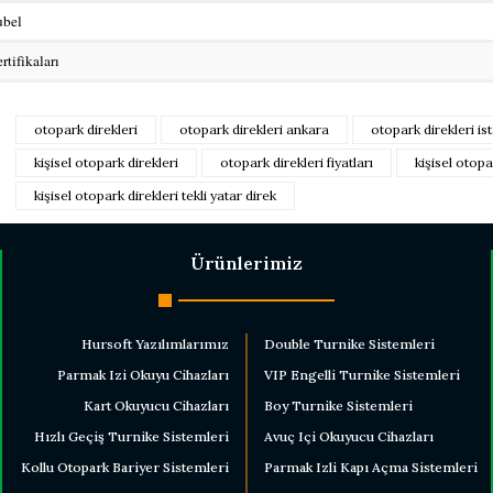
ubel
rtifikaları
 fiyat bilgisi, resim, ürün açıklamalarında ve diğer konularda yetersiz gör
otopark direkleri
otopark direkleri ankara
otopark direkleri is
nerileriniz için teşekkür ederiz.
Bu ürüne ilk yorumu 
kişisel otopark direkleri
otopark direkleri fiyatları
kişisel otopa
esmi kalitesiz, bozuk veya görüntülenemiyor.
kişisel otopark direkleri tekli yatar direk
Yorum Ya
çıklamasında eksik bilgiler bulunuyor.
ilgilerinde hatalar bulunuyor.
Ürünlerimiz
iyatı diğer sitelerden daha pahalı.
ne benzer farklı alternatifler olmalı.
Hursoft Yazılımlarımız
Double Turnike Sistemleri
Parmak Izi Okuyu Cihazları
VIP Engelli Turnike Sistemleri
Kart Okuyucu Cihazları
Boy Turnike Sistemleri
Hızlı Geçiş Turnike Sistemleri
Avuç Içi Okuyucu Cihazları
Gönder
Kollu Otopark Bariyer Sistemleri
Parmak Izli Kapı Açma Sistemleri