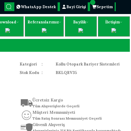
WhatsApp Destek
Bayi Girişi
Sepetim
ownload
Referanslarımız
Bayilik
İletişim
Kategori
Kollu Otopark Bariyer Sistemleri
Stok Kodu
BKLQRV35
Ücretsiz Kargo
Tüm Alışverişlerde Geçerli
Müşteri Memnuniyeti
Tüm Satış Sonrası Memnuniyet Geçerli
Güvenli Alışveriş
Alışverişleriniz 256 Bit Sertiikasıyla korunmaktadı