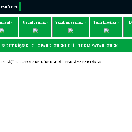
rsoft.net
umsal
Ürünlerimiz
Yazılımlarımız
Tüm Bloglar
D
RSOFT KİŞİSEL OTOPARK DİREKLERİ - TEKLİ YATAR DİREK