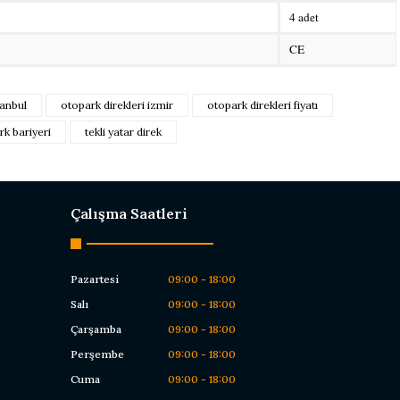
4 adet
CE
düğünüz noktaları öneri formunu kullanarak tarafımıza iletebilirsiniz.
tanbul
otopark direkleri izmir
otopark direkleri fiyatı
siz yapın!
rk bariyeri
tekli yatar direk
z
Çalışma Saatleri
Pazartesi
09:00 - 18:00
Salı
09:00 - 18:00
Çarşamba
09:00 - 18:00
Perşembe
09:00 - 18:00
Cuma
09:00 - 18:00