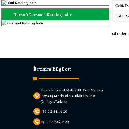
Çelik D
Hursoft Personel Katalog indir
Kalite Se
Bu ürünün
Etiketler :
Görüş ve ö
Ürün r
Ürün a
Ürün b
İletişim Bilgileri
Ürün f
Bu ürü
Mustafa Kemal Mah. 2118. Cad. Maidan
Plaza Iş Merkezi 4 C Blok No: 140
Çankaya/Ankara
+90 312 441 14 20
+90 532 795 22 29