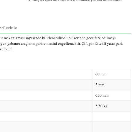
rileriniz
ilit mekanizması sayesinde kilitlenebilir olup üzerinde gece fark edilmeyi
eyen yabancı araçların park etmesini engellemektir. Çift yönlü tekli yatar park
çözümdür.
60 mm
3 mm
650 mm
5,50 kg