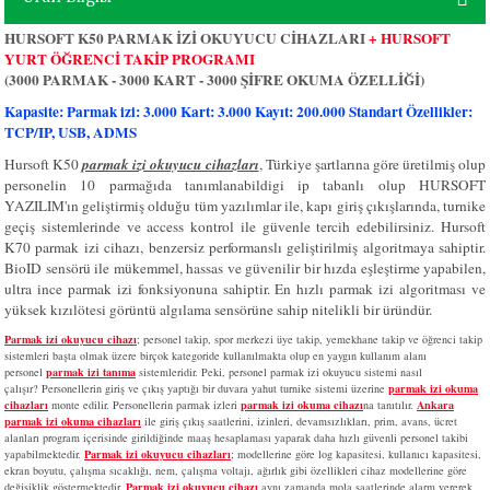
HURSOFT K50 PARMAK İZİ OKUYUCU CİHAZLARI
+ HURSOFT
YURT ÖĞRENCİ TAKİP PROGRAMI
(3000 PARMAK - 3000 KART - 3000 ŞİFRE OKUMA ÖZELLİĞİ)
Kapasite: Parmak izi: 3.000 Kart: 3.000 Kayıt: 200.000 Standart Özellikler:
TCP/IP, USB, ADMS
Hursoft K50
parmak izi okuyucu cihazları
, Türkiye şartlarına göre üretilmiş olup
personelin 10 parmağıda tanımlanabildigi ip tabanlı olup HURSOFT
YAZILIM'ın geliştirmiş olduğu tüm yazılımlar ile, kapı giriş çıkışlarında, turnike
geçiş sistemlerinde ve access kontrol ile güvenle tercih edebilirsiniz. Hursoft
K70 parmak izi cihazı, benzersiz performanslı geliştirilmiş algoritmaya sahiptir.
BioID sensörü ile mükemmel, hassas ve güvenilir bir hızda eşleştirme yapabilen,
ultra ince parmak izi fonksiyonuna sahiptir. En hızlı parmak izi algoritması ve
yüksek kızılötesi görüntü algılama sensörüne sahip nitelikli bir üründür.
Parmak izi okuyucu cihazı
; personel takip, spor merkezi üye takip, yemekhane takip ve öğrenci takip
sistemleri başta olmak üzere birçok kategoride kullanılmakta olup en yaygın kullanım alanı
personel
parmak izi tanıma
sistemleridir. Peki, personel parmak izi okuyucu sistemi nasıl
çalışır? Personellerin giriş ve çıkış yaptığı bir duvara yahut turnike sistemi üzerine
parmak izi okuma
cihazları
monte edilir. Personellerin parmak izleri
parmak izi okuma cihazı
na tanıtılır.
Ankara
parmak izi okuma cihazları
ile giriş çıkış saatlerini, izinleri, devamsızlıkları, prim, avans, ücret
alanları program içerisinde girildiğinde maaş hesaplaması yaparak daha hızlı güvenli personel takibi
yapabilmektedir.
Parmak izi okuyucu cihazları
; modellerine göre log kapasitesi, kullanıcı kapasitesi,
ekran boyutu, çalışma sıcaklığı, nem, çalışma voltajı, ağırlık gibi özellikleri cihaz modellerine göre
değişiklik göstermektedir.
Parmak izi okuyucu cihazı
aynı zamanda mola saatlerinde alarm vererek