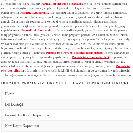
zil çaldırma özelliğine sahiptir.
Parmak izi okuyucu cihazları
genel de iç mekanlarda kullanılmak
üzere tasarlanmıştır. Dış ortama çalışabilecek parmak izi okuyucu cihazları da Firmamızda
bulunmaktadır.
Parmak okutma cihazı
ile personel takibi yapmak için öncelikle takipte kullanacak
olduğunuz parmak izi cihazının, personellerin giriş ve çıkış yapacakları alanlara monte edilmesi
gerekir. Daha sonra da geçişine izin verilecek olan personellerin parmak izlerinin tanıtılması
gerekmektedir. Bu işlemden sonra her parmak izini okutan personel kolay ve hızlı bir şekilde geçiş
yapabilecektir.
Parmak izi okutma cihazı
ile p
ersonellerin geçiş yapmaları sırasında bir de personel
takip programının kullanılması gerekir. Personel takip programı personellerin okutulan parmak izlerini
hafızasına almaktadır. Program sayesinde giriş ve çıkış yapmış olan personellerin hangi saatlerde giriş
ve hangi saatlerde çıkış yaptığı da bilindiğinden ötürü, ay sonları bu geç kalma ya da erken çıkma
bilgilerine bakılarak kesintiler yapılabilmektedir. Hangi personelin saat kaçta geldiğini ya da saat kaçta
çıktığını tespit etmek çok kolaydır.
Parmak izi okuyucu personel takip sistemi
ile aynı zamanda da
avans, prim, izin günü gibi hesaplamalar yapabilirsiniz.
Parmak izi cihazı sistemleri
ile personeller
daha sonradan tanıtılmış parmak izlerini okuttuklarında parmak izi okuma cihazı, okutulan parmak
izlerini hafızasına alır ve istenildiği zaman parmak izi okuma sistemi programına gönderir.
Parmak izi
okuyucu cihazları
; kişilerin giriş ve çıkışlarda kimlik doğrulamalarını gerçek zamanlı yapılabilmesini
ve bu doğrulamanın bir saniyeden bile az bir sürede tamamlanmasını sağlayan ileri teknoloji ürünleridir.
HURSOFT
PARMAK İZİ OKUYUCU CİHAZI TEKNİK ÖZELLİKLERİ
Ekran
Dil Desteği
Parmak İzi Kayıt Kapasitesi
Kart Kayıt Kapasitesi