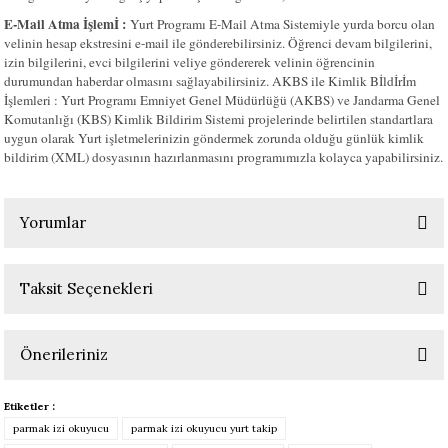
E-Mail Atma İşlemİ :
Yurt Programı E-Mail Atma Sistemiyle yurda borcu olan
velinin hesap ekstresini e-mail ile gönderebilirsiniz. Öğrenci devam bilgilerini,
izin bilgilerini, evci bilgilerini veliye göndererek velinin öğrencinin
durumundan haberdar olmasını sağlayabilirsiniz. AKBS ile Kimlik Bİldİrİm
İşlemleri : Yurt Programı Emniyet Genel Müdürlüğü (AKBS) ve Jandarma Genel
Komutanlığı (KBS) Kimlik Bildirim Sistemi projelerinde belirtilen standartlara
uygun olarak Yurt işletmelerinizin göndermek zorunda olduğu günlük kimlik
bildirim (XML) dosyasının hazırlanmasını programımızla kolayca yapabilirsiniz.
Yorumlar
Taksit Seçenekleri
Bu ürüne ilk yorumu siz yapın!
Önerileriniz
Yorum Yaz
Bu ürünün fiyat bilgisi, resim, ürün açıklamalarında ve diğer konularda
Etiketler :
yetersiz gördüğünüz noktaları öneri formunu kullanarak tarafımıza
parmak izi okuyucu
parmak izi okuyucu yurt takip
iletebilirsiniz.