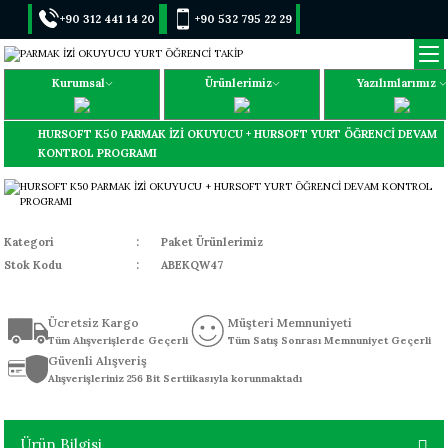
+90 312 441 14 20
+90 532 795 22 29
Kurumsal
Ürünlerimiz
Yazılımlarımız
HURSOFT K50 PARMAK İZİ OKUYUCU + HURSOFT YURT ÖĞRENCİ DEVAM
KONTROL PROGRAMI
Kategori
Paket Ürünlerimiz
Stok Kodu
ABEKQW47
Ücretsiz Kargo
Müşteri Memnuniyeti
Tüm Alışverişlerde Geçerli
Tüm Satış Sonrası Memnuniyet Geçerli
Güvenli Alışveriş
Alışverişleriniz 256 Bit Sertiikasıyla korunmaktadı
Ürün Bilgisi