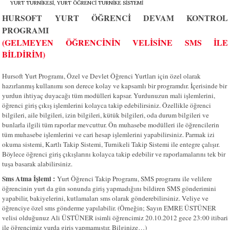
HURSOFT
YURT ÖĞRENCİ DEVAM KONTROL
PROGRAMI
(GELMEYEN ÖĞRENCİNİN VELİSİNE SMS İLE
BİLDİRİM)
Hursoft Yurt Programı, Özel ve Devlet Öğrenci Yurtları için özel olarak
hazırlanmış kullanımı son derece kolay ve kapsamlı bir programdır. İçerisinde bir
yurdun ihtiyaç duyacağı tüm modülleri kapsar. Yurdunuzun mali işlemlerini,
öğrenci giriş çıkış işlemlerini kolayca takip edebilirsiniz. Özellikle öğrenci
bilgileri, aile bilgileri, izin bilgileri, kütük bilgileri, oda durum bilgileri ve
bunlarla ilgili tüm raporlar mevcuttur. Ön muhasebe modülleri ile öğrencilerin
tüm muhasebe işlemlerini ve cari hesap işlemlerini yapabilirsiniz. Parmak izi
okuma sistemi, Kartlı Takip Sistemi, Turnikeli Takip Sistemi ile entegre çalışır.
Böylece öğrenci giriş çıkışlarını kolayca takip edebilir ve raporlamalarını tek bir
tuşa basarak alabilirsiniz.
Sms Atma İşlemi :
Yurt Öğrenci Takip Programı, SMS programı ile velilere
öğrencinin yurt da gün sonunda giriş yapmadığını bildiren SMS gönderimini
yapabilir, bakiyelerini, kutlamaları sms olarak gönderebilirsiniz. Veliye ve
öğrenciye özel sms gönderme yapılabilir. (Örneğin; Sayın EMRE ÜSTÜNER
velisi olduğunuz Ali ÜSTÜNER isimli öğrencimiz 20.10.2012 gece 23:00 itibari
ile öğrencimiz yurda giriş yapmamıştır. Bilginize…)