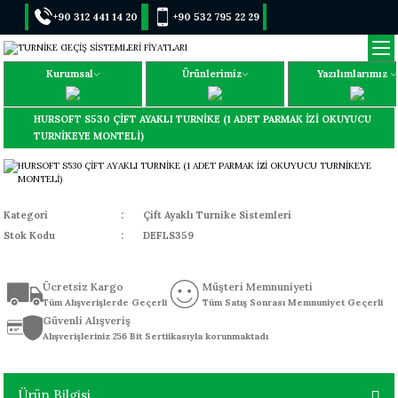
+90 312 441 14 20
+90 532 795 22 29
Kurumsal
Ürünlerimiz
Yazılımlarımız
HURSOFT S530 ÇİFT AYAKLI TURNİKE (1 ADET PARMAK İZİ OKUYUCU
TURNİKEYE MONTELİ)
Kategori
Çift Ayaklı Turnike Sistemleri
Stok Kodu
DEFLS359
Ücretsiz Kargo
Müşteri Memnuniyeti
Tüm Alışverişlerde Geçerli
Tüm Satış Sonrası Memnuniyet Geçerli
Güvenli Alışveriş
Alışverişleriniz 256 Bit Sertiikasıyla korunmaktadı
Ürün Bilgisi