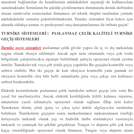
masaüstü bağlantıları ile kendilerinin müdahaleleri seçeneği de kullanıcılara
sunulmaktadır. Sorunların bu şekilde çözülememesi durumunda destek ekibinden
alınan randevular sonucundan firmamıza ait teknik ekipler tarafından yerinde
müdahalelerle sorunlar giderilebilmektedir. Turnike sistemleri fiyat listesi için
alnında oldukça uzman ve profesyonel satış danışmanlarımız ile irtibata geçin!
TURNİKE SİSTEMLERİ | PASLANMAZ ÇELİK KALİTELİ TURNİKE
GEÇİŞ SİSTEMLERİ
Turnike geçiş sistemleri
paslanmaz çelik gövde yapısı ile iç ve dış mekanlara
uygun olarak dizayn edilmiştir. Ancak aşırı nem ortamında veya çok tozlu
bölgelerde çalıştırılacaksa siparişte belirtilmek şartıyla opsiyonel olarak çözüm
üretilir. Turnikeler tek veya çift yönlü geçiş yapabilir. Bu geçişler kontrollü veya
serbest olabilir. Her iki geçişi de kart okuyucu kontrollü yada parmak izi
okuyucu kontrollü olsa bile belli zamanlarda giriş veya çıkışı son kullanıcı
serbest bıraktırabilir.
Elektrik kesintilerinde paslanmaz çelik turnikeler serbest geçişe izin verir. Bu
yasal bir mecburiyettir. Ancak elektrik kesildiğinde kilitli kalması istenirse,
müşterinin yazılı talimatıyla opsiyonel olarak sağlanır. (Hep öyle kalır)
Turnikenin dönüş yönü (giriş ve çıkış için) dahili algılayıcılar tarafından
belirlenir. Turnikelerin geçişten sonra merkezlenmesi mekanizmanın özelliği
dolayısıyla mekanik olarak yay ve hidrolik darbe sönümleyici vasıtasıyla
mekanik ve yumuşak bir şekilde gerçekleşir. Yangın ve deprem gibi çok hızlı
kaçış istenildiğinde opsiyonel olarak firmanın; Yangın veya deprem alarm