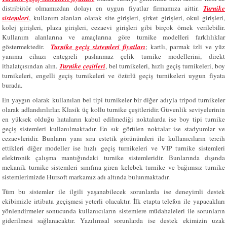
distribütör olmamızdan dolayı en uygun fiyatlar firmamıza aittir.
Turnike
sistemleri
, kullanım alanları olarak site girişleri, şirket girişleri, okul girişleri,
kolej girişleri, plaza girişleri, cezaevi girişleri gibi birçok örnek verilebilir.
Kullanım alanlarına ve amaçlarına göre turnike modelleri farklılıklar
göstermektedir.
Turnike geçiş sistemleri fiyatları
; kartlı, parmak izli ve yüz
yanıma cihazı entegreli paslanmaz çelik turnike modellerini, direkt
ithalatçısından alın.
Turnike çeşitleri
, bel turnikeleri, hızlı geçiş turnikeleri, boy
turnikeleri, engelli geçiş turnikeleri ve özürlü geçiş turnikeleri uygun fiyata
burada.
En yaygın olarak kullanılan bel tipi turnikeler bir diğer adıyla tripod turnikeler
olarak adlandırılırlar. Klasik üç kollu turnike çeşitleridir. Güvenlik seviyelerinin
en yüksek olduğu hataların kabul edilmediği noktalarda ise boy tipi turnike
geçiş sistemleri kullanılmaktadır. En sık görülen noktalar ise stadyumlar ve
cezaevleridir. Bunların yanı sıra estetik görünümleri ile kullanıcıların tercih
ettikleri diğer modeller ise hızlı geçiş turnikeleri ve VIP turnike sistemleri
elektronik çalışma mantığındaki turnike sistemleridir. Bunlarında dışında
mekanik turnike sistemleri sınıfına giren kelebek turnike ve bağımsız turnike
sistemlerimizde Hursoft markamız adı altında bulunmaktadır.
Tüm bu sistemler ile ilgili yaşanabilecek sorunlarda ise deneyimli destek
ekibimizle irtibata geçişmesi yeterli olacaktır. İlk etapta telefon ile yapacakları
yönlendirmeler sonucunda kullanıcıların sistemlere müdahaleleri ile sorunların
giderilmesi sağlanacaktır. Yazılımsal sorunlarda ise destek ekimizin uzak