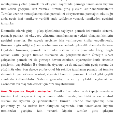
montajlanmış olan parmak izi okuyucu sayesinde parmağı tanımlanan kişinin
turnikeden geçişine izin vererek turnike giriş çıkışını sınırlanabilmektedir.
Turnike üzerine montajlanmış olan parmak izi okuyucusuna parmağını okuttuğu
anda geçiş izni turnikeye verdiği anda tetikleme yaparak turnikeden geçişini
tamamlar.
Kontrollü olarak giriş – çıkış işlemlerini sağlayan parmak izi turnike sistemi,
parmağı parmak izi okuyucu cihazına tanımlanmayan yetkisi olmayan kişilerin
geçişini engeller. Bu sayede geçişine izin verilmeyen kişiler engellenerek,
firmanızın güvenliği sağlanmış olur. Son zamanlarda güvenlik alanında ilerleme
kaydeden firmamız, parmak izi turnike sistemi ile ön plandadır. İsteğe bağlı
olarak kartla çalışan turnike sistemleri de geliştirilmektedir. Örneğin şirket
çalışanları parmak izi ile girmeye devam ederken, ziyaretçiler kartlı sistemle
girişlerini yapabilirler. Bu durumda ziyaretçi ya da müşterilerin geçiş sorunu da
çözülmüş olur. Son derece profesyonel bir şekilde tasarlanan parmak izi turnike
sistemimiz yemekhane kontrol, ziyaretçi kontrol, personel kontrol gibi çeşitli
alanlarda kullanılabilir. Sizlerde güvenliğinizi en iyi şekilde sağlamak ve
ekonomik avantaj elde etmek için bizi arayabilirsiniz.
Kart
Okuyuculu Turnike Sistemleri
; Turnike üzerindeki açılı kapağı sayesinde
üzerine kart okuyucu kolayca monte edilebilmekte, her türlü access control
sistemi ile uyumlu çalışabilmektedir. Turnike üzerine montajlanmış olan
proximity ya da mifare kart okuyucu sayesinde kartı tanımlanan kişinin
turnikeden geçişine izin vererek kişinin turnike giriş çıkışını