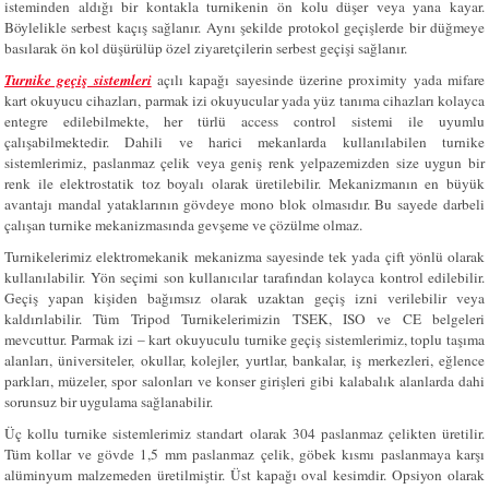
isteminden aldığı bir kontakla turnikenin ön kolu düşer veya yana kayar.
Böylelikle serbest kaçış sağlanır. Aynı şekilde protokol geçişlerde bir düğmeye
basılarak ön kol düşürülüp özel ziyaretçilerin serbest geçişi sağlanır.
Turnike geçiş sistemleri
açılı kapağı sayesinde üzerine proximity yada mifare
kart okuyucu cihazları, parmak izi okuyucular yada yüz tanıma cihazları kolayca
entegre edilebilmekte, her türlü access control sistemi ile uyumlu
çalışabilmektedir. Dahili ve harici mekanlarda kullanılabilen turnike
sistemlerimiz, paslanmaz çelik veya geniş renk yelpazemizden size uygun bir
renk ile elektrostatik toz boyalı olarak üretilebilir. Mekanizmanın en büyük
avantajı mandal yataklarının gövdeye mono blok olmasıdır. Bu sayede darbeli
çalışan turnike mekanizmasında gevşeme ve çözülme olmaz.
Turnikelerimiz elektromekanik mekanizma sayesinde tek yada çift yönlü olarak
kullanılabilir. Yön seçimi son kullanıcılar tarafından kolayca kontrol edilebilir.
Geçiş yapan kişiden bağımsız olarak uzaktan geçiş izni verilebilir veya
kaldırılabilir. Tüm Tripod Turnikelerimizin TSEK, ISO ve CE belgeleri
mevcuttur. Parmak izi – kart okuyuculu turnike geçiş sistemlerimiz, toplu taşıma
alanları, üniversiteler, okullar, kolejler, yurtlar, bankalar, iş merkezleri, eğlence
parkları, müzeler, spor salonları ve konser girişleri gibi kalabalık alanlarda dahi
sorunsuz bir uygulama sağlanabilir.
Üç kollu turnike sistemlerimiz standart olarak 304 paslanmaz çelikten üretilir.
Tüm kollar ve gövde 1,5 mm paslanmaz çelik, göbek kısmı paslanmaya karşı
alüminyum malzemeden üretilmiştir. Üst kapağı oval kesimdir. Opsiyon olarak