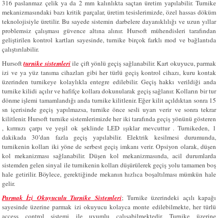
316 paslanmaz çelik ya da 2 mm kalınlıkta saçtan üretim yapılabilir. Turnike
mekanizmasındaki bazı kritik parçalar, üretim tesislerimizde, özel hassas döküm
teknolojisiyle üretilir. Bu sayede sistemin darbelere dayanıklılığı ve uzun yıllar
problemsiz çalışması güvence altına alınır. Hursoft mühendisleri tarafından
geliştirilen kontrol kartları sayesinde, turnike birçok farklı mod ve bağlantıda
çalıştırılabilir.
Hursoft
turnike sistemleri
ile çift yönlü geçiş sağlanabilir. Kart okuyucu, parmak
izi ve ya yüz tanıma cihazları gibi her türlü geçiş kontrol cihazı, kuru kontak
üzerinden turnikeye kolaylıkla entegre edilebilir. Geçiş hakkı verildiği anda
turnike kilidi açılır ve hafifçe kollara dokunularak geçiş sağlanır. Kolların bir tur
dönme işlemi tamamlandığı anda turnike kilitlenir. Eğer kilit açıldıktan sonra 15
sn içerisinde geçiş yapılmazsa, turnike önce sesli uyarı verir ve sonra tekrar
kilitlenir. Hursoft turnike sistemlerimizde her iki tarafında geçiş yönünü gösteren
, kırmızı çarpı ve yeşil ok şeklinde LED ışıklar mevcuttur . Turnikeden, 1
dakikada 30’dan fazla geçiş yapılabilir. Elektrik kesilmesi durumunda,
turnikenin kolları iki yöne de serbest geçiş imkanı verir. Opsiyon olarak, düşen
kol mekanizması sağlanabilir. Düşen kol mekanizmasında, acil durumlarda
sistemden gelen sinyal ile turnikenin kolları düşürülerek geçiş yolu tamamen boş
hale getirilir. Böylece, gerektiğinde mekanın hızlıca boşaltılması mümkün hale
gelir.
Parmak İzi Okuyuculu Turnike Sistemleri
; Turnike üzerindeki açılı kapağı
sayesinde üzerine parmak izi okuyucu kolayca monte edilebilmekte, her türlü
access control sistemi ile uyumlu çalışabilmektedir. Turnike üzerine