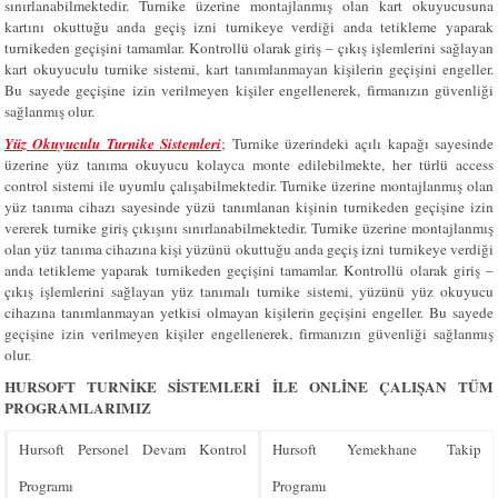
sınırlanabilmektedir. Turnike üzerine montajlanmış olan kart okuyucusuna
kartını okuttuğu anda geçiş izni turnikeye verdiği anda tetikleme yaparak
turnikeden geçişini tamamlar. Kontrollü olarak giriş – çıkış işlemlerini sağlayan
kart okuyuculu turnike sistemi, kart tanımlanmayan kişilerin geçişini engeller.
Bu sayede geçişine izin verilmeyen kişiler engellenerek, firmanızın güvenliği
sağlanmış olur.
Yüz
Okuyuculu Turnike Sistemleri
; Turnike üzerindeki açılı kapağı sayesinde
üzerine yüz tanıma okuyucu kolayca monte edilebilmekte, her türlü access
control sistemi ile uyumlu çalışabilmektedir. Turnike üzerine montajlanmış olan
yüz tanıma cihazı sayesinde yüzü tanımlanan kişinin turnikeden geçişine izin
vererek turnike giriş çıkışını sınırlanabilmektedir. Turnike üzerine montajlanmış
olan yüz tanıma cihazına kişi yüzünü okuttuğu anda geçiş izni turnikeye verdiği
anda tetikleme yaparak turnikeden geçişini tamamlar. Kontrollü olarak giriş –
çıkış işlemlerini sağlayan yüz tanımalı turnike sistemi, yüzünü yüz okuyucu
cihazına tanımlanmayan yetkisi olmayan kişilerin geçişini engeller. Bu sayede
geçişine izin verilmeyen kişiler engellenerek, firmanızın güvenliği sağlanmış
olur.
HURSOFT TURNİKE SİSTEMLERİ İLE ONLİNE ÇALIŞAN TÜM
PROGRAMLARIMIZ
Hursoft Personel Devam Kontrol
Hursoft Yemekhane Takip
Programı
Programı