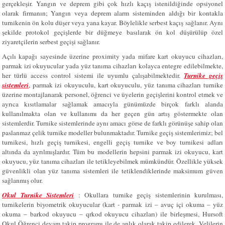
gerçekleşir. Yangın ve deprem gibi çok hızlı kaçış istenildiğinde opsiyonel
olarak firmanın; Yangın veya deprem alarm sisteminden aldığı bir kontakla
turnikenin ön kolu düşer veya yana kayar. Böylelikle serbest kaçış sağlanır. Aynı
şekilde protokol geçişlerde bir düğmeye basılarak ön kol düşürülüp özel
ziyaretçilerin serbest geçişi sağlanır.
Açılı kapağı sayesinde üzerine proximity yada mifare kart okuyucu cihazları,
parmak izi okuyucular yada yüz tanıma cihazları kolayca entegre edilebilmekte,
her türlü access control sistemi ile uyumlu çalışabilmektedir.
Turnike geçiş
sistemleri
, parmak izi okuyuculu, kart okuyuculu, yüz tanıma cihazları turnike
üzerine montajlanarak personel, öğrenci ve üyelerin geçişlerini kontrol etmek ve
ayrıca kısıtlamalar sağlamak amacıyla günümüzde birçok farklı alanda
kullanılmakta olan ve kullanımı da her geçen gün artış göstermekte olan
sistemlerdir. Turnike sistemlerinde aynı amacı görse de farklı görünüşe sahip olan
paslanmaz çelik turnike modeller bulunmaktadır. Turnike geçiş sistemlerimiz; bel
turnikesi, hızlı geçiş turnikesi, engelli geçiş turnike ve boy turnikesi adları
altında da ayrılmışlardır. Tüm bu modellerin hepsini parmak izi okuyucu, kart
okuyucu, yüz tanıma cihazları ile tetikleyebilmek mümkündür. Özellikle yüksek
güvenlikli olan yüz tanıma sistemleri ile tetiklendiklerinde maksimum güven
sağlanmış olur.
Okul Turnike Sistemleri
: Okullara turnike geçiş sistemlerinin kurulması,
turnikelerin biyometrik okuyucular (kart - parmak izi – avuç içi okuma – yüz
okuma – barkod okuyucu – qrkod okuyucu cihazları) ile birleşmesi, Hursoft
Okul Öğrenci devam takip programı ile de anlık olarak takip edilerek, Velilerin