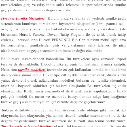
turnikelerden giriş ve çıkışlarının anlık izlemesi ile spor salonlarında turnike
geçiş sistemleri kurulması en doğru çözümdür.
Personel Turnike Sistemleri
: Kurum, plaza ve fabrika vb. yerlerde turnike geçiş
sistemlerinin kurulması, turnikelerin biyometrik okuyucular (kart - parmak izi –
avuç içi okuma – yüz okuma – barkod okuyucu – qrkod okuyucu cihazları) ile
birleşmesi, Hursoft
Personel
Devam Takip Programı ile de anlık olarak takip
edilerek, personellerin Hursoft PERSONEL-Bio Cep telefonu mobil uygulama
ile personellerin turnikelerden giriş ve çıkışlarının anlık izlemesi ile giriş
alanlarında turnike geçiş sistemleri kurulması en doğru çözümdür.
Bel turnike sistemlerinden bahsedelim. Bu turnikelere aynı zamanda tripod
turnike de denmektedir. Tripod turnikeler, geniş bir kullanım alanına sahiptir.
Hatta tüm
turnike modelleri
içerisinde en çok kullanılan turnikeler olduklarını
da söylemek mümkündür. Duvar tipi, çift ayaklı, paslanmaz çelik, düşen kollu
yahut dekoratif olarak adlandırılan modelleri bulunan bel turnike sistemleri,
insan beli boyunda oldukları için bu ismi almışlardır. Bel turnikeleri, üç kollu
olmaktadırlar. Kollar geçiş esnasında el ile itilerek geçiş yapılmaktadır. Farklı
pek çok modeli ile metro ve metrobüs istasyonlarında sıkça karşılaştığımız
turnike geçiş sistemleri fiyatları için bizimle iletişime geçebilirsiniz.
Türkiye distribütörü olduğumuz tüm ürünlerimizde olduğu gibi parmak izi
okuyuculu, kart okuyuculu, yüz tanıma sistemli turnike sistemlerimiz ile de siz
değerli müşterilerimize turnike sistemleri ile Hursoft’ dan temin edebilirsiniz.
Turnike geçiş sistemleri fiyatları
olarak Türkiye genelinde hem sabittir hem de