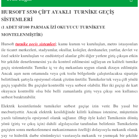
HURSOFT S530 ÇİFT AYAKLI TURNİKE GEÇİŞ
SİSTEMLERİ
(1 ADET SF100
PARMAK İZİ OKUYUCU TURNİKEYE
)
MONTELENMİŞTİR
Hursoft
turnike geçiş sistemleri
; kamu kurum ve kuruluşları, metro istasyonları
ile ticaret merkezleri, stadyumlar, okullar, kolejler, dershaneler, yurtlar, devlet ve
özel sektör kuruluşları ve endüstriyel alanlar gibi diğer yerlere giriş çıkışın etkin
bir şekilde denetlenmesini ya da kontrol edilmesini sağlayan en kaliteli turnike
geçiş sistemleridir.
Turnike iç ve dış mekanlara uygun olarak dizayn edilmiştir.
Ancak aşırı nem ortamında veya çok tozlu bölgelerde çalıştırılacaksa siparişte
belirtilmek şartıyla opsiyonel olarak çözüm üretilir. Turnikeler tek veya çift yönlü
geçiş yapabilir. Bu geçişler kontrollü veya serbest olabilir. Her iki geçişi de kart
okuyucu kontrollü olsa bile belli zamanlarda giriş veya çıkışı son kullanıcı
serbest bıraktırabilir.
Elektrik kesintilerinde turnikeler serbest geçişe izin verir. Bu yasal bir
mecburiyettir. Ancak elektrik kesildiğinde kilitli kalması istenirse, müşterinin
yazılı talimatıyla opsiyonel olarak sağlanır. (Hep öyle kalır) Turnikenin dönüş
yönü (giriş ve çıkış için) dahili algılayıcılar tarafından belirlenir. Turnikelerin
geçişten sonra merkezlenmesi mekanizmanın özelliği dolayısıyla mekanik olarak
yay ve hidrolik darbe sönümleyici vasıtasıyla mekanik ve yumuşak bir şekilde