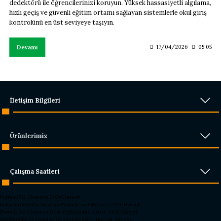
dedektörü ile öğrencilerinizi koruyun. Yüksek hassasiyetli algılama,
hızlı geçiş ve güvenli eğitim ortamı sağlayan sistemlerle okul giriş
kontrolünü en üst seviyeye taşıyın.
Devamı
17/04/2026
05:05
İletişim Bilgileri
Ürünlerimiz
Çalışma Saatleri
Parmak İzi Okuyucu 2026 Hursoft
Rakipleri Geride Bırakan Parmak İzi Okuyucu 2026 Hursoft
Parmak İzi Okuyucu Fiyat Performans Lideri 2026 Hursoft
2026’nın En İyi Parmak İzi Okuyucusu – Hursoft Zirvede