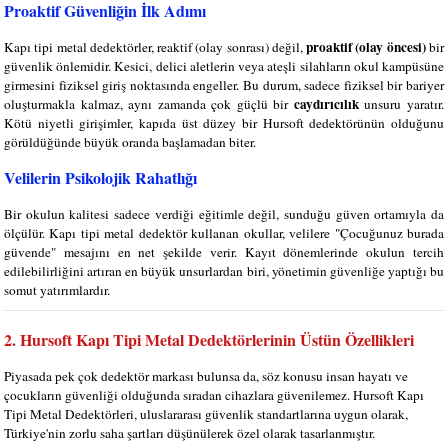
Proaktif Güvenliğin İlk Adımı
proaktif (olay öncesi)
Kapı tipi metal dedektörler, reaktif (olay sonrası) değil,
bir
güvenlik önlemidir. Kesici, delici aletlerin veya ateşli silahların okul kampüsüne
girmesini fiziksel giriş noktasında engeller. Bu durum, sadece fiziksel bir bariyer
caydırıcılık
oluşturmakla kalmaz, aynı zamanda çok güçlü bir
unsuru yaratır.
Kötü niyetli girişimler, kapıda üst düzey bir Hursoft dedektörünün olduğunu
görüldüğünde büyük oranda başlamadan biter.
Velilerin Psikolojik Rahatlığı
Bir okulun kalitesi sadece verdiği eğitimle değil, sunduğu güven ortamıyla da
ölçülür. Kapı tipi metal dedektör kullanan okullar, velilere "Çocuğunuz burada
güvende" mesajını en net şekilde verir. Kayıt dönemlerinde okulun tercih
edilebilirliğini artıran en büyük unsurlardan biri, yönetimin güvenliğe yaptığı bu
somut yatırımlardır.
2. Hursoft Kapı Tipi Metal Dedektörlerinin Üstün Özellikleri
Piyasada pek çok dedektör markası bulunsa da, söz konusu insan hayatı ve
çocukların güvenliği olduğunda sıradan cihazlara güvenilemez. Hursoft Kapı
Tipi Metal Dedektörleri, uluslararası güvenlik standartlarına uygun olarak,
Türkiye'nin zorlu saha şartları düşünülerek özel olarak tasarlanmıştır.