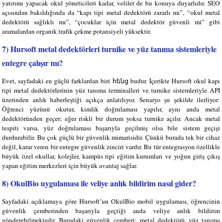
yatırımı yapacak okul yöneticileri kadar, veliler de bu konuya duyarlıdır. SEO
açısından bakıldığında da “kapı tipi metal dedektörü zararlı mı”, “okul metal
dedektörü sağlıklı mı”, “çocuklar için metal dedektör güvenli mi” gibi
aramalardan organik trafik çekme potansiyeli yüksektir.
7) Hursoft metal dedektörleri turnike ve yüz tanıma sistemleriyle
entegre çalışır mı?
Evet, sayfadaki en güçlü farklardan biri հենց budur. İçerikte Hursoft okul kapı
tipi metal dedektörlerinin yüz tanıma terminalleri ve turnike sistemleriyle API
üzerinden anlık haberleştiği açıkça anlatılıyor. Senaryo şu şekilde ilerliyor:
Öğrenci yüzünü okutur, kimlik doğrulaması yapılır, aynı anda metal
dedektöründen geçer; eğer riskli bir durum yoksa turnike açılır. Ancak metal
tespiti varsa, yüz doğrulaması başarıyla geçilmiş olsa bile sistem geçişi
durdurabilir. Bu çok güçlü bir güvenlik mimarisidir. Çünkü burada tek bir cihaz
değil, karar veren bir entegre güvenlik zinciri vardır. Bu tür entegrasyon özellikle
büyük özel okullar, kolejler, kampüs tipi eğitim kurumları ve yoğun giriş çıkış
yapan eğitim merkezleri için büyük avantaj sağlar.
8) OkulBio uygulaması ile veliye anlık bildirim nasıl gider?
Sayfadaki açıklamaya göre Hursoft’un OkulBio mobil uygulaması, öğrencinin
güvenlik çemberinden başarıyla geçtiği anda veliye anlık bildirim
gönderebilmektedir. Buradaki güvenlik çemberi; metal dedektörü, yüz tanıma