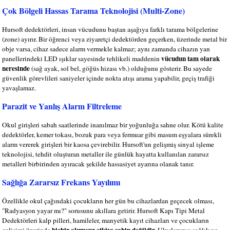
Çok Bölgeli Hassas Tarama Teknolojisi (Multi-Zone)
Hursoft dedektörleri, insan vücudunu baştan aşağıya farklı tarama bölgelerine
(zone) ayırır. Bir öğrenci veya ziyaretçi dedektörden geçerken, üzerinde metal bir
obje varsa, cihaz sadece alarm vermekle kalmaz; aynı zamanda cihazın yan
vücudun tam olarak
panellerindeki LED ışıklar sayesinde tehlikeli maddenin
neresinde
(sağ ayak, sol bel, göğüs hizası vb.) olduğunu gösterir. Bu sayede
güvenlik görevlileri saniyeler içinde nokta atışı arama yapabilir, geçiş trafiği
yavaşlamaz.
Parazit ve Yanlış Alarm Filtreleme
Okul girişleri sabah saatlerinde inanılmaz bir yoğunluğa sahne olur. Kötü kalite
dedektörler, kemer tokası, bozuk para veya fermuar gibi masum eşyalara sürekli
alarm vererek girişleri bir kaosa çevirebilir. Hursoft'un gelişmiş sinyal işleme
teknolojisi, tehdit oluşturan metaller ile günlük hayatta kullanılan zararsız
metalleri birbirinden ayıracak şekilde hassasiyet ayarına olanak tanır.
Sağlığa Zararsız Frekans Yayılımı
Özellikle okul çağındaki çocukların her gün bu cihazlardan geçecek olması,
"Radyasyon yayar mı?" sorusunu akıllara getirir. Hursoft Kapı Tipi Metal
Dedektörleri kalp pilleri, hamileler, manyetik kayıt cihazları ve çocukların