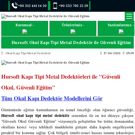
+90 312 441 14 20
+90 532 795 22 29
Kurumsal
Ürünlerimiz
Yazılımlarımız
Hursoft Okul Kapı Tipi Metal Dedektör ile Güvenli Eğitim
Okul Kapı Tipi Metal Dedektör
17-04-2026
05:05
Hursoft Kapı Tipi Metal Dedektörleri ile "Güvenli
Okul, Güvenli Eğitim"
Tüm Okul Kapı Dedektör Modellerini Gör
Günümüzde eğitim kurumlarının en temel önceliği olan öğrenci güvenliği,
Hursoft okul kapı tipi metal dedektör
sistemleri ile en üst düzeye çıkıyor.
"Güvenli Okul Güvenli Eğitim" vizyonuyla geliştirilen bu üstün donanımlar,
okullara kesici veya tehlikeli maddelerin girişini daha kapıda engelleyerek
proaktif bir koruma sağlar. Çok bölgeli (multi-zone) hassas tarama teknolojisi