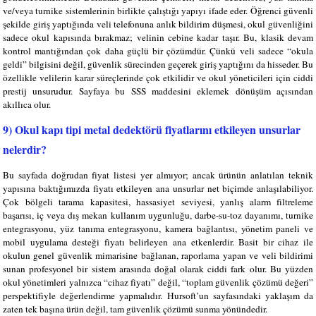
ve/veya turnike sistemlerinin birlikte çalıştığı yapıyı ifade eder. Öğrenci güvenli
şekilde giriş yaptığında veli telefonuna anlık bildirim düşmesi, okul güvenliğini
sadece okul kapısında bırakmaz; velinin cebine kadar taşır. Bu, klasik devam
kontrol mantığından çok daha güçlü bir çözümdür. Çünkü veli sadece “okula
geldi” bilgisini değil, güvenlik sürecinden geçerek giriş yaptığını da hisseder. Bu
özellikle velilerin karar süreçlerinde çok etkilidir ve okul yöneticileri için ciddi
prestij unsurudur. Sayfaya bu SSS maddesini eklemek dönüşüm açısından
akıllıca olur.
9) Okul kapı tipi metal dedektörü fiyatlarını etkileyen unsurlar
nelerdir?
Bu sayfada doğrudan fiyat listesi yer almıyor; ancak ürünün anlatılan teknik
yapısına baktığımızda fiyatı etkileyen ana unsurlar net biçimde anlaşılabiliyor.
Çok bölgeli tarama kapasitesi, hassasiyet seviyesi, yanlış alarm filtreleme
başarısı, iç veya dış mekan kullanım uygunluğu, darbe-su-toz dayanımı, turnike
entegrasyonu, yüz tanıma entegrasyonu, kamera bağlantısı, yönetim paneli ve
mobil uygulama desteği fiyatı belirleyen ana etkenlerdir. Basit bir cihaz ile
okulun genel güvenlik mimarisine bağlanan, raporlama yapan ve veli bildirimi
sunan profesyonel bir sistem arasında doğal olarak ciddi fark olur. Bu yüzden
okul yönetimleri yalnızca “cihaz fiyatı” değil, “toplam güvenlik çözümü değeri”
perspektifiyle değerlendirme yapmalıdır. Hursoft’un sayfasındaki yaklaşım da
zaten tek başına ürün değil, tam güvenlik çözümü sunma yönündedir.