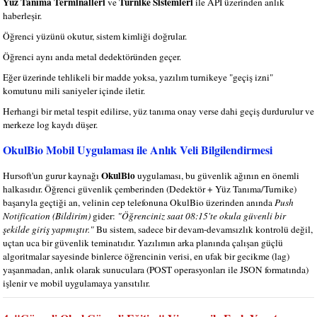
Yüz Tanıma Terminalleri
Turnike Sistemleri
ve
ile API üzerinden anlık
haberleşir.
Öğrenci yüzünü okutur, sistem kimliği doğrular.
Öğrenci aynı anda metal dedektöründen geçer.
Eğer üzerinde tehlikeli bir madde yoksa, yazılım turnikeye "geçiş izni"
komutunu mili saniyeler içinde iletir.
Herhangi bir metal tespit edilirse, yüz tanıma onay verse dahi geçiş durdurulur ve
merkeze log kaydı düşer.
OkulBio Mobil Uygulaması ile Anlık Veli Bilgilendirmesi
OkulBio
Hursoft'un gurur kaynağı
uygulaması, bu güvenlik ağının en önemli
halkasıdır. Öğrenci güvenlik çemberinden (Dedektör + Yüz Tanıma/Turnike)
başarıyla geçtiği an, velinin cep telefonuna OkulBio üzerinden anında
Push
Notification (Bildirim)
gider:
"Öğrenciniz saat 08:15'te okula güvenli bir
şekilde giriş yapmıştır."
Bu sistem, sadece bir devam-devamsızlık kontrolü değil,
uçtan uca bir güvenlik teminatıdır. Yazılımın arka planında çalışan güçlü
algoritmalar sayesinde binlerce öğrencinin verisi, en ufak bir gecikme (lag)
yaşanmadan, anlık olarak sunuculara (POST operasyonları ile JSON formatında)
işlenir ve mobil uygulamaya yansıtılır.