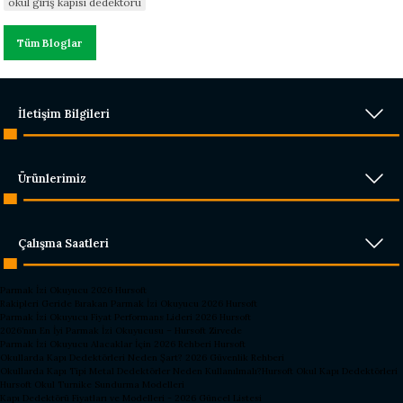
okul giriş kapısı dedektörü
Tüm Bloglar
İletişim Bilgileri
Ürünlerimiz
Çalışma Saatleri
Parmak İzi Okuyucu 2026 Hursoft
Rakipleri Geride Bırakan Parmak İzi Okuyucu 2026 Hursoft
Parmak İzi Okuyucu Fiyat Performans Lideri 2026 Hursoft
2026’nın En İyi Parmak İzi Okuyucusu – Hursoft Zirvede
Parmak İzi Okuyucu Alacaklar İçin 2026 Rehberi Hursoft
Okullarda Kapı Dedektörleri Neden Şart? 2026 Güvenlik Rehberi
Okullarda Kapı Tipi Metal Dedektörler Neden Kullanılmalı?
Hursoft Okul Kapı Dedektörleri
Hursoft Okul Turnike Sundurma Modelleri
Kapı Dedektörü Fiyatları ve Modelleri - 2026 Güncel Listesi