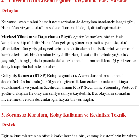
4. "Güvenli Okul Güvenli Eğitim" Vizyonu ile Fark Yaratan
Detaylar
Kurumsal web siteleri hursoft.net üzerinden de detaylıca incelenebileceği gibi,
Hursoft'un vizyonu okulları sadece "korumak" değil, dijitalleştirmektir.
Merkezi Yönetim ve Raporlama:
Büyük eğitim kurumları, birden fazla
kampüse sahip olabilir. Hursoft'un gelişmiş yönetim paneli sayesinde, okul
yöneticileri tüm giriş-çıkış verilerini, dedektör alarm istatistiklerini ve personel
hareketlerini tek bir ekrandan izleyebilir. Hangi saat dilimlerinde yoğunluk
yaşandığı, hangi giriş kapısında daha fazla metal alarmı tetiklendiği gibi veriler
detaylı raporlar halinde sunulur.
Gelişmiş Kamera (RTSP) Entegrasyonları:
Alarm durumlarında, metal
dedektörünün bulunduğu bölgedeki güvenlik kameraları anında o noktaya
odaklanabilir ve yazılım üzerinden alınan RTSP (Real Time Streaming Protocol)
görüntü akışları ile olay anı saniye saniye kaydedilir. Bu, olayların sonradan
incelenmesi ve adli durumlar için hayati bir veri sağlar.
5. Sorunsuz Kurulum, Kolay Kullanım ve Kesintisiz Teknik
Destek
Eğitim kurumlarının en büyük korkularından biri, karmaşık sistemlerin kurulum