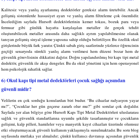
Kalitesiz veya yanlış ayarlanmış dedektörler gereksiz alarm üretebilir. Ancak
gelişmiş sistemlerde hassasiyet ayarı ve yanlış alarm filtreleme çok önemlidir.
İncelediğim sayfada Hursoft dedektörlerinin kemer tokası, bozuk para veya
fermuar gibi günlük hayatta karşılaşılan metaller ile gerçek tehdit
oluşturabilecek metaller arasında daha sağlıklı ayrım yapılabilmesine olanak
tanıyan gelişmiş sinyal işleme yapısına sahip olduğu belirtiliyor. Bu özellik okul
girişlerinde büyük fark yaratır. Çünkü sabah giriş saatlerinde yüzlerce öğrencinin
geçtiği senaryoda sürekli yanlış alarm verilmesi hem düzeni bozar hem de
güvenlik görevlisinin dikkatini dağıtır. Doğru yapılandırılmış bir kapı tipi metal
dedektör, güvenlik ile akışı dengeler. Bu da okul yönetimi için hem operasyonel
hem psikolojik rahatlık sağlar.
6) Okul kapı tipi metal dedektörleri çocuk sağlığı açısından
güvenli midir?
Velilerin en çok sorduğu konulardan biri budur. “Bu cihazlar radyasyon yayar
mı?”, “Çocuklar her gün geçerse zararlı olur mu?” gibi sorular çok doğaldır.
Sayfada yer alan bilgiye göre Hursoft Kapı Tipi Metal Dedektörleri uluslararası
sağlık ve güvenlik standartlarına uyumlu şekilde tasarlanmıştır ve çocukların
gelişimi, kalp pilleri, hamileler veya manyetik kayıt cihazları üzerinde olumsuz
etki oluşturmayacak güvenli kullanım yaklaşımıyla sunulmaktadır. Bu soru blog
sayfasında mutlaka yer almalıdır; çünkü kullanıcı davranışı açısından güvenlik