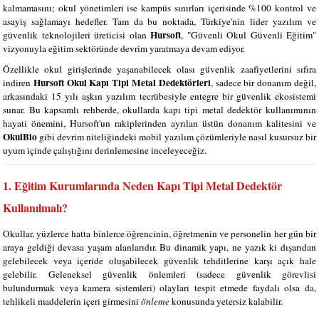
kalmamasını; okul yönetimleri ise kampüs sınırları içerisinde %100 kontrol ve
asayiş sağlamayı hedefler. Tam da bu noktada, Türkiye'nin lider yazılım ve
Hursoft
güvenlik teknolojileri üreticisi olan
, "Güvenli Okul Güvenli Eğitim"
vizyonuyla eğitim sektöründe devrim yaratmaya devam ediyor.
Özellikle okul girişlerinde yaşanabilecek olası güvenlik zaafiyetlerini sıfıra
Hursoft Okul Kapı Tipi Metal Dedektörleri
indiren
, sadece bir donanım değil,
arkasındaki 15 yılı aşkın yazılım tecrübesiyle entegre bir güvenlik ekosistemi
sunar. Bu kapsamlı rehberde, okullarda kapı tipi metal dedektör kullanımının
hayati önemini, Hursoft'un rakiplerinden ayrılan üstün donanım kalitesini ve
OkulBio
gibi devrim niteliğindeki mobil yazılım çözümleriyle nasıl kusursuz bir
uyum içinde çalıştığını derinlemesine inceleyeceğiz.
1. Eğitim Kurumlarında Neden Kapı Tipi Metal Dedektör
Kullanılmalı?
Okullar, yüzlerce hatta binlerce öğrencinin, öğretmenin ve personelin her gün bir
araya geldiği devasa yaşam alanlarıdır. Bu dinamik yapı, ne yazık ki dışarıdan
gelebilecek veya içeride oluşabilecek güvenlik tehditlerine karşı açık hale
gelebilir. Geleneksel güvenlik önlemleri (sadece güvenlik görevlisi
bulundurmak veya kamera sistemleri) olayları tespit etmede faydalı olsa da,
tehlikeli maddelerin içeri girmesini
önleme
konusunda yetersiz kalabilir.