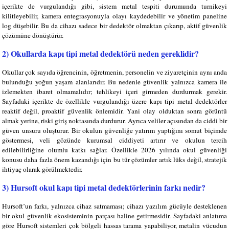
içerikte de vurgulandığı gibi, sistem metal tespiti durumunda turnikeyi
kilitleyebilir, kamera entegrasyonuyla olayı kaydedebilir ve yönetim paneline
log düşebilir. Bu da cihazı sadece bir dedektör olmaktan çıkarıp, aktif güvenlik
çözümüne dönüştürür.
2) Okullarda kapı tipi metal dedektörü neden gereklidir?
Okullar çok sayıda öğrencinin, öğretmenin, personelin ve ziyaretçinin aynı anda
bulunduğu yoğun yaşam alanlarıdır. Bu nedenle güvenlik yalnızca kamera ile
izlemekten ibaret olmamalıdır; tehlikeyi içeri girmeden durdurmak gerekir.
Sayfadaki içerikte de özellikle vurgulandığı üzere kapı tipi metal dedektörler
reaktif değil, proaktif güvenlik önlemidir. Yani olay olduktan sonra görüntü
almak yerine, riski giriş noktasında durdurur. Ayrıca veliler açısından da ciddi bir
güven unsuru oluşturur. Bir okulun güvenliğe yatırım yaptığını somut biçimde
göstermesi, veli gözünde kurumsal ciddiyeti artırır ve okulun tercih
edilebilirliğine olumlu katkı sağlar. Özellikle 2026 yılında okul güvenliği
konusu daha fazla önem kazandığı için bu tür çözümler artık lüks değil, stratejik
ihtiyaç olarak görülmektedir.
3) Hursoft okul kapı tipi metal dedektörlerinin farkı nedir?
Hursoft’un farkı, yalnızca cihaz satmaması; cihazı yazılım gücüyle desteklenen
bir okul güvenlik ekosisteminin parçası haline getirmesidir. Sayfadaki anlatıma
göre Hursoft sistemleri çok bölgeli hassas tarama yapabiliyor, metalin vücudun