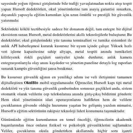
sayesinde yoğun öğrenci girişlerinde bile trafiği yavaşlatmadan nokta atışı tespit
yapan Hursoft dedektörleri, okul yönetimlerine tam asayiş garantisi sunarken,
dayanıklı yapısıyla eğitim kurumları için uzun ömürlü ve prestijli bir güvenlik
yatırımıdır.
Sektördeki köklü tecrübesiyle sadece bir donanım değil, tam entegre bir dijital
ekosistem sunan Hursoft, metal dedektörlerini akıllı teknolojilerle buluşturur. Bu
dedektörler; okul girişlerindeki yüz tanıma terminalleri ve turnike sistemleri ile
anlık API haberleşmesi kurarak kusursuz bir uyum içinde çalışır. Yüksek hızlı
veri işleme kapasitesine sahip altyapı, metal tespiti anında turnikeleri
kilitleyerek riskli geçişleri saniyeler içinde durdurur, anlık kamera
entegrasyonlarıyla olay anını kaydeder ve yönetim paneline detaylı log raporları
sunarak kampüs güvenliğini şansa bırakmaz.
Bu kusursuz güvenlik ağının en yenilikçi adımı ise veli iletişimini tamamen
OkulBio
dijitalleştiren
mobil uygulamasıdır. Öğrenciler, Hursoft kapı tipi metal
dedektörü ve yüz tanıma güvenlik çemberinden sorunsuz geçtikleri anda, sistem
otomatik olarak velilerin cep telefonlarına anında giriş-çıkış bildirimi gönderir.
Hem okul yönetiminin idari operasyonlarını hafifleten hem de velilere
çocuklarının güvende olduğu huzurunu yaşatan bu gelişmiş yazılım mimarisi,
Hursoft'u eğitim sektörünün rakipsiz teknoloji lideri konumuna taşımaktadır.
Günümüzde eğitim kurumlarının en temel önceliği, öğrencilerin akademik
başarılarından önce onların fiziksel ve psikolojik güvenliklerini sağlamaktır.
Veliler, çocuklarını okula gönderirken akıllarında hiçbir soru işareti