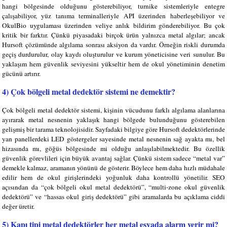
hangi bölgesinde olduğunu gösterebiliyor, turnike sistemleriyle entegre
çalışabiliyor, yüz tanıma terminalleriyle API üzerinden haberleşebiliyor ve
OkulBio uygulaması üzerinden veliye anlık bildirim gönderebiliyor. Bu çok
kritik bir farktır. Çünkü piyasadaki birçok ürün yalnızca metal algılar; ancak
Hursoft çözümünde algılama sonrası aksiyon da vardır. Örneğin riskli durumda
geçiş durdurulur, olay kaydı oluşturulur ve kurum yöneticisine veri sunulur. Bu
yaklaşım hem güvenlik seviyesini yükseltir hem de okul yönetiminin denetim
gücünü artırır.
4) Çok bölgeli metal dedektör sistemi ne demektir?
Çok bölgeli metal dedektör sistemi, kişinin vücudunu farklı algılama alanlarına
ayırarak metal nesnenin yaklaşık hangi bölgede bulunduğunu gösterebilen
gelişmiş bir tarama teknolojisidir. Sayfadaki bilgiye göre Hursoft dedektörlerinde
yan panellerdeki LED göstergeler sayesinde metal nesnenin sağ ayakta mı, bel
hizasında mı, göğüs bölgesinde mi olduğu anlaşılabilmektedir. Bu özellik
güvenlik görevlileri için büyük avantaj sağlar. Çünkü sistem sadece “metal var”
demekle kalmaz, aramanın yönünü de gösterir. Böylece hem daha hızlı müdahale
edilir hem de okul girişlerindeki yoğunluk daha kontrollü yönetilir. SEO
açısından da “çok bölgeli okul metal dedektörü”, “multi-zone okul güvenlik
dedektörü” ve “hassas okul giriş dedektörü” gibi aramalarda bu açıklama ciddi
değer üretir.
5) Kapı tipi metal dedektörler her metal eşyada alarm verir mi?