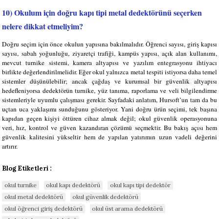
10) Okulum için doğru kapı tipi metal dedektörünü seçerken
nelere dikkat etmeliyim?
Doğru seçim için önce okulun yapısına bakılmalıdır. Öğrenci sayısı, giriş kapısı
sayısı, sabah yoğunluğu, ziyaretçi trafiği, kampüs yapısı, açık alan kullanımı,
mevcut turnike sistemi, kamera altyapısı ve yazılım entegrasyonu ihtiyacı
birlikte değerlendirilmelidir. Eğer okul yalnızca metal tespiti istiyorsa daha temel
sistemler düşünülebilir; ancak çağdaş ve kurumsal bir güvenlik altyapısı
hedefleniyorsa dedektörün turnike, yüz tanıma, raporlama ve veli bilgilendirme
sistemleriyle uyumlu çalışması gerekir. Sayfadaki anlatım, Hursoft’un tam da bu
uçtan uca yaklaşımı sunduğunu gösteriyor. Yani doğru ürün seçimi, tek başına
kapıdan geçen kişiyi öttüren cihaz almak değil; okul güvenlik operasyonuna
veri, hız, kontrol ve güven kazandıran çözümü seçmektir. Bu bakış açısı hem
güvenlik kalitesini yükseltir hem de yapılan yatırımın uzun vadeli değerini
artırır.
Blog Etiketleri :
okul turnike
okul kapı dedektörü
okul kapı tipi dedektör
okul metal dedektörü
okul güvenlik dedektörü
okul öğrenci giriş dedektörü
okul üst arama dedektörü