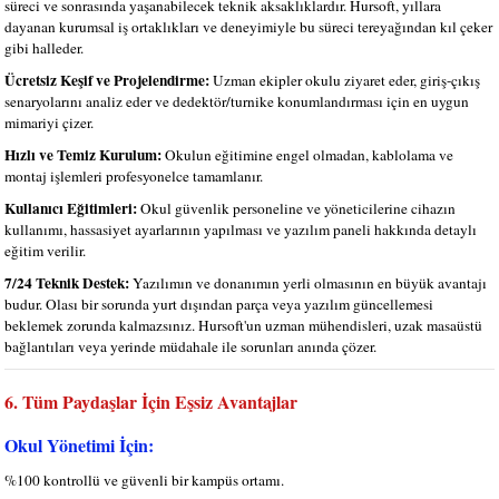
süreci ve sonrasında yaşanabilecek teknik aksaklıklardır. Hursoft, yıllara
dayanan kurumsal iş ortaklıkları ve deneyimiyle bu süreci tereyağından kıl çeker
gibi halleder.
Ücretsiz Keşif ve Projelendirme:
Uzman ekipler okulu ziyaret eder, giriş-çıkış
senaryolarını analiz eder ve dedektör/turnike konumlandırması için en uygun
mimariyi çizer.
Hızlı ve Temiz Kurulum:
Okulun eğitimine engel olmadan, kablolama ve
montaj işlemleri profesyonelce tamamlanır.
Kullanıcı Eğitimleri:
Okul güvenlik personeline ve yöneticilerine cihazın
kullanımı, hassasiyet ayarlarının yapılması ve yazılım paneli hakkında detaylı
eğitim verilir.
7/24 Teknik Destek:
Yazılımın ve donanımın yerli olmasının en büyük avantajı
budur. Olası bir sorunda yurt dışından parça veya yazılım güncellemesi
beklemek zorunda kalmazsınız. Hursoft'un uzman mühendisleri, uzak masaüstü
bağlantıları veya yerinde müdahale ile sorunları anında çözer.
6. Tüm Paydaşlar İçin Eşsiz Avantajlar
Okul Yönetimi İçin:
%100 kontrollü ve güvenli bir kampüs ortamı.