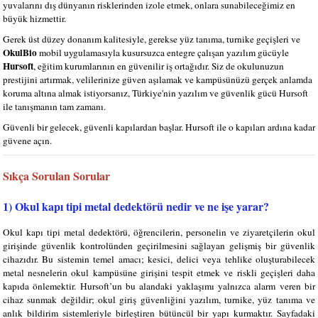
yuvalarını dış dünyanın risklerinden izole etmek, onlara sunabileceğimiz en
büyük hizmettir.
Gerek üst düzey donanım kalitesiyle, gerekse yüz tanıma, turnike geçişleri ve
OkulBio
mobil uygulamasıyla kusursuzca entegre çalışan yazılım gücüyle
Hursoft
, eğitim kurumlarının en güvenilir iş ortağıdır. Siz de okulunuzun
prestijini artırmak, velilerinize güven aşılamak ve kampüsünüzü gerçek anlamda
koruma altına almak istiyorsanız, Türkiye'nin yazılım ve güvenlik gücü Hursoft
ile tanışmanın tam zamanı.
Güvenli bir gelecek, güvenli kapılardan başlar. Hursoft ile o kapıları ardına kadar
güvene açın.
Sıkça Sorulan Sorular
1) Okul kapı tipi metal dedektörü nedir ve ne işe yarar?
Okul kapı tipi metal dedektörü, öğrencilerin, personelin ve ziyaretçilerin okul
girişinde güvenlik kontrolünden geçirilmesini sağlayan gelişmiş bir güvenlik
cihazıdır. Bu sistemin temel amacı; kesici, delici veya tehlike oluşturabilecek
metal nesnelerin okul kampüsüne girişini tespit etmek ve riskli geçişleri daha
kapıda önlemektir. Hursoft’un bu alandaki yaklaşımı yalnızca alarm veren bir
cihaz sunmak değildir; okul giriş güvenliğini yazılım, turnike, yüz tanıma ve
anlık bildirim sistemleriyle birleştiren bütüncül bir yapı kurmaktır. Sayfadaki