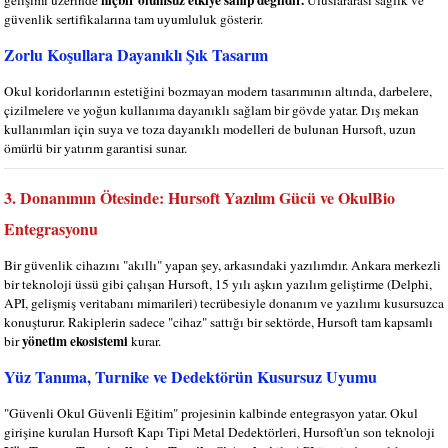
hiçbir olumsuz etkiye sahip değildir.
gelişimi üzerinde
Uluslararası sağlık ve
güvenlik sertifikalarına tam uyumluluk gösterir.
Zorlu Koşullara Dayanıklı Şık Tasarım
Okul koridorlarının estetiğini bozmayan modern tasarımının altında, darbelere,
çizilmelere ve yoğun kullanıma dayanıklı sağlam bir gövde yatar. Dış mekan
kullanımları için suya ve toza dayanıklı modelleri de bulunan Hursoft, uzun
ömürlü bir yatırım garantisi sunar.
3. Donanımın Ötesinde: Hursoft Yazılım Gücü ve OkulBio
Entegrasyonu
Bir güvenlik cihazını "akıllı" yapan şey, arkasındaki yazılımdır. Ankara merkezli
bir teknoloji üssü gibi çalışan Hursoft, 15 yılı aşkın yazılım geliştirme (Delphi,
API, gelişmiş veritabanı mimarileri) tecrübesiyle donanım ve yazılımı kusursuzca
konuşturur. Rakiplerin sadece "cihaz" sattığı bir sektörde, Hursoft tam kapsamlı
yönetim ekosistemi
bir
kurar.
Yüz Tanıma, Turnike ve Dedektörün Kusursuz Uyumu
"Güvenli Okul Güvenli Eğitim" projesinin kalbinde entegrasyon yatar. Okul
girişine kurulan Hursoft Kapı Tipi Metal Dedektörleri, Hursoft'un son teknoloji