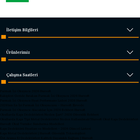
İletişim Bilgileri
Ürünlerimiz
Çalışma Saatleri
Parmak İzi Okuyucu 2026 Hursoft
Rakipleri Geride Bırakan Parmak İzi Okuyucu 2026 Hursoft
Parmak İzi Okuyucu Fiyat Performans Lideri 2026 Hursoft
2026’nın En İyi Parmak İzi Okuyucusu – Hursoft Zirvede
Parmak İzi Okuyucu Alacaklar İçin 2026 Rehberi Hursoft
Okullarda Kapı Dedektörleri Neden Şart? 2026 Güvenlik Rehberi
Okullarda Kapı Tipi Metal Dedektörler Neden Kullanılmalı?
Hursoft Okul Kapı Dedektörleri
Hursoft Okul Turnike Sundurma Modelleri
Kapı Dedektörü Fiyatları ve Modelleri - 2026 Güncel Listesi
Kapı Metal Dedektörleri | Hursoft Güvenlik Teknolojileri
Üst Arama El Dedektörleri Kaliteli Dayanıklı Sağlam | Hursoft