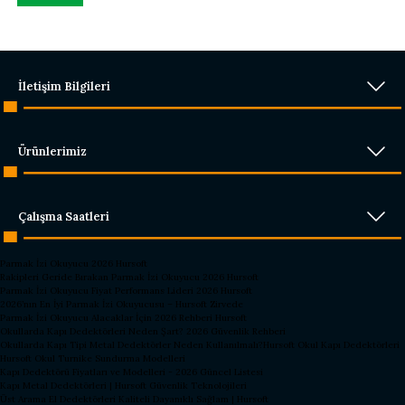
İletişim Bilgileri
Ürünlerimiz
Çalışma Saatleri
Parmak İzi Okuyucu 2026 Hursoft
Rakipleri Geride Bırakan Parmak İzi Okuyucu 2026 Hursoft
Parmak İzi Okuyucu Fiyat Performans Lideri 2026 Hursoft
2026’nın En İyi Parmak İzi Okuyucusu – Hursoft Zirvede
Parmak İzi Okuyucu Alacaklar İçin 2026 Rehberi Hursoft
Okullarda Kapı Dedektörleri Neden Şart? 2026 Güvenlik Rehberi
Okullarda Kapı Tipi Metal Dedektörler Neden Kullanılmalı?
Hursoft Okul Kapı Dedektörleri
Hursoft Okul Turnike Sundurma Modelleri
Kapı Dedektörü Fiyatları ve Modelleri - 2026 Güncel Listesi
Kapı Metal Dedektörleri | Hursoft Güvenlik Teknolojileri
Üst Arama El Dedektörleri Kaliteli Dayanıklı Sağlam | Hursoft