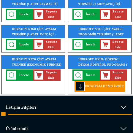
TURNİKE (1 ADET PARMAK İZİ
TURNİKE (1 ADET AVUÇ İÇİ -
OKUYUCU TURNİKEYE
PARMAK İZİ OKUYUCU
Sepete
Sepete
İncele
İncele
MONTELİ)
TURNİKEYE MONTELİ)
Ekle
Ekle
HURSOFT S450 ÇİFT AYAKLI
HURSOFT S410 ÇİFT AYAKLI
TURNİKE (1 ADET AVUÇ İÇİ -
EKONOMİK TURNİKE (1 ADET
PARMAK İZİ OKUYUCU
PARMAK İZİ OKUYUCU
Sepete
Sepete
İncele
İncele
TURNİKEYE MONTELİ)
TURNİKEYE MONTELİ)
Ekle
Ekle
HURSOFT S320 ÇİFT AYAKLI
HURSOFT OKUL ÖĞRENCİ
TURNİKE (EKONOMİK TURNİKE)
DEVAM KONTROL PROGRAMI (
(304 KALİTE PASLANMAZ ÇELİK)
PARMAK İZİ - KARTLI - YÜZ
Sepete
Sepete
İncele
İncele
TANIMALI - TURNİKE GEÇİŞ
Ekle
Ekle
SİSTEMLİ)
PROGRAM DEMO İNDİR
İletişim Bilgileri
Ürünlerimiz