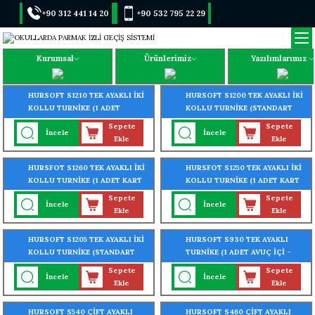
+90 312 441 14 20
+90 532 795 22 29
Kurumsal
Ürünlerimiz
Yazılımlarımız
HURSOFT S1210 TEK AYAKLI İKİ
HURSOFT S1200 TEK AYAKLI İKİ
KOLLU TURNİKE (1 ADET
KOLLU TURNİKE (STANDART
PARMAK İZİ OKUYUCU
TURNİKE) (304 KALİTE
Sepete
Sepete
İncele
İncele
TURNİKEYE MONTELİ)
PASLANMAZ ÇELİK)
Ekle
Ekle
HURSFOT S1260 TEK AYAKLI İKİ
HURSFOT S1250 TEK AYAKLI İKİ
KOLLU TURNİKE (1 ADET KART
KOLLU TURNİKE (1 ADET KART
OKUYUCU TURNİKEYE
OKUYUCU TURNİKEYE
Sepete
Sepete
İncele
İncele
MONTELİ)
MONTELİ)
Ekle
Ekle
HURSOFT S1205 TEK AYAKLI İKİ
HURSOFT S930 TEK AYAKLI
KOLLU TURNİKE (STANDART
TURNİKE (1 ADET AVUÇ İÇİ -
TURNİKE) (304 KALİTE
YÜZ - PARMAK İZİ OKUYUCU
Sepete
Sepete
İncele
İncele
PASLANMAZ ÇELİK)
TURNİKEYE MONTELİ)
Ekle
Ekle
HURSOFT S540 ÇİFT AYAKLI
HURSOFT S460 ÇİFT AYAKLI