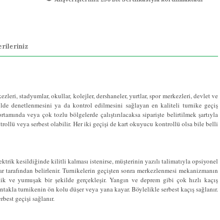
rileriniz
zleri, stadyumlar, okullar, kolejler, dershaneler, yurtlar, spor merkezleri, devlet ve
ekilde denetlenmesini ya da kontrol edilmesini sağlayan en kaliteli turnike geçiş
amında veya çok tozlu bölgelerde çalıştırılacaksa siparişte belirtilmek şartıyla
rollü veya serbest olabilir. Her iki geçişi de kart okuyucu kontrollü olsa bile belli
ektrik kesildiğinde kilitli kalması istenirse, müşterinin yazılı talimatıyla opsiyonel
cılar tarafından belirlenir. Turnikelerin geçişten sonra merkezlenmesi mekanizmanın
nik ve yumuşak bir şekilde gerçekleşir. Yangın ve deprem gibi çok hızlı kaçış
takla turnikenin ön kolu düşer veya yana kayar. Böylelikle serbest kaçış sağlanır.
best geçişi sağlanır.