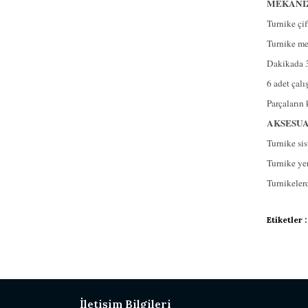
MEKANİZ
Turnike çif
Turnike me
Dakikada 3
6 adet ça
Parçaların 
AKSESUA
Turnike sis
Turnike ye
Turnikelerd
Bu ürünün
Etiketler :
Görüş ve ö
Ürün r
Ürün a
Ürün b
İletişim Bilgileri