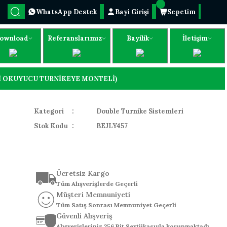
WhatsApp Destek
Bayi Girişi
Sepetim
ownload
Referanslarımız
Bayilik
İletişim
İZİ OKUYUCU TURNİKEYE MONTELİ)
Kategori
Double Turnike Sistemleri
Stok Kodu
BEJLY457
Ücretsiz Kargo
Tüm Alışverişlerde Geçerli
Müşteri Memnuniyeti
Tüm Satış Sonrası Memnuniyet Geçerli
Güvenli Alışveriş
Alışverişleriniz 256 Bit Sertiikasıyla korunmaktadı