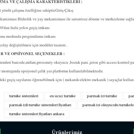
MA VE ÇALIŞMA KARAKTERİSTİKLERİ :
t yönlü çalışma özelliğine sahiptir.Giriş-Çıkış
kanizması Hidrolik ve yay mekanizması ile sarsıntısız dönme ve merkezleme sağla
0'dan fazla yolcu geçiş imkanı
lışma modunda programlama imkanı
kolay değiştirilmesi için modüler tasarım .
R VE OPSİYONEL SEÇENEKLER :
temleri barcode,mifare,proxımıty okuyucu ,bozuk para ,jeton gibi access kontrol pane
r montajında opsiyonel çelik yer platformu kullanılabilmektedir.
eki geçiş sayılarını öğrenebilmek için ( mekanik-elektro mekanik ) sayaçlar kullan
 fiyat bilgisi, resim, ürün açıklamalarında ve diğer konularda yetersiz gör
turnike sistemleri
en ucuz turnike
parmak izi turnike
par
nerileriniz için teşekkür ederiz.
Bu ürüne ilk yorumu 
parmak izli turnike sistemleri fiyatları
parmak izi okuyuculu turnikele
esmi kalitesiz, bozuk veya görüntülenemiyor.
turnike sistemleri fiyatları ankara
Yorum Ya
çıklamasında eksik bilgiler bulunuyor.
ilgilerinde hatalar bulunuyor.
Ürünlerimiz