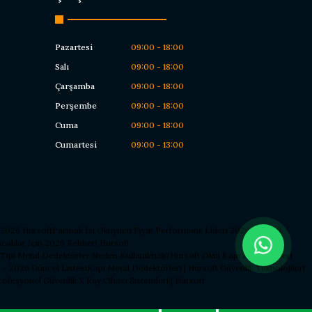
Pazartesi
09:00 - 18:00
Salı
09:00 - 18:00
Çarşamba
09:00 - 18:00
Perşembe
09:00 - 18:00
Cuma
09:00 - 18:00
Cumartesi
09:00 - 13:00
 2026 Hursoft
Parmak İzi Okuyucu Fiyat Performans Lideri 2026 Hursoft
caklar İçin 2026 Rehberi Hursoft
 Tipi Metal Dedektörler Neden Kullanılmalı?
Hursoft Okul Kapı Dedektörleri
 - 2026 Güncel Listesi
Kapı Metal Dedektörleri | Hursoft Güvenlik Teknolojileri
Profesyonel Güvenlik X Ray Cihazı Sistemleri | Hursoft