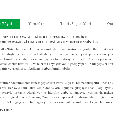
 Bilgisi
Yorumlar
Taksit Seçenekleri
Öne
 S1210TEK AYAKLI İKİ KOLLU STANDART TURNİKE
M300
PARMAK İZİ OKUYUCU TURNİKEYE MONTELENMİŞTİR
)
nike Sistemleri kamu kurum ve kuruluşları, tren / metro istasyonları ile ticaret merke
r kuruluşları ve endüstriyel alanlar gibi diğer yerlere giriş çıkışın etkin bir ş
r.
Turnike iç ve dış mekanlara uygun olarak dizayn edilmiştir. Ancak aşırı nem ort
larak çözüm üretilir. Turnikeler tek veya çift yönlü geçiş yapabilir. Bu geçişler kont
giriş veya çıkışı son kullanıcı serbest bıraktırabilir.
sintilerinde turnikeler serbest geçişe izin verir. Bu yasal bir mecburiyettir. Ancak el
anır. (Hep öyle kalır) Turnikenin dönüş yönü (giriş ve çıkış için) dahili algılayı
olayısıyla mekanik olarak yay ve hidrolik darbe sönümleyici vasıtasıyla meka
nde opsiyonel olarak firmanın; Yangın veya deprem alarm sisteminden aldığı bir kon
e protokol geçişlerde bir düğmeye basılarak ön kol düşürülüp özel ziyaretçilerin ser
ÖVDE
: