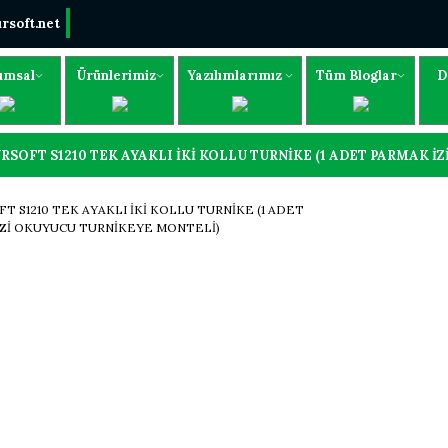
rsoft.net
umsal
Ürünlerimiz
Yazılımlarımız
Tüm Bloglar
D
RSOFT S1210 TEK AYAKLI İKİ KOLLU TURNİKE (1 ADET PARMAK 