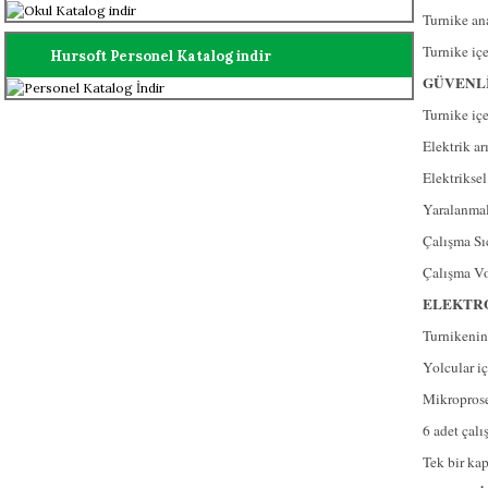
Turnike ana
Turnike içe
Hursoft Personel Katalog indir
GÜVENLİ
Turnike iç
Elektrik ar
Elektriksel
Yaralanmala
Çalışma Sıc
Çalışma V
ELEKTRO
Turnikenin 
Yolcular iç
Mikroproses
6 adet ça
Tek bir ka