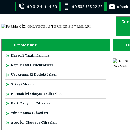
+90 312 441 14 20
+90 532 795 22 29
info@hu
Kur
Ürünlerimiz
HU
Hursoft Yazılımlarımız
Kapı Metal Dedektörleri
Üst Arama El Dedektörleri
X Ray Cihazları
Parmak İzi Okuyucu Cihazları
Kart Okuyucu Cihazları
Yüz Tanıma Cihazları
Avuç İçi Okuyucu Cihazları