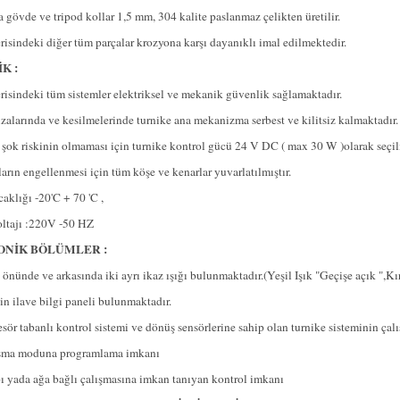
 gövde ve tripod kollar 1,5 mm, 304 kalite paslanmaz çelikten üretilir.
risindeki diğer tüm parçalar krozyona karşı dayanıklı imal edilmektedir.
K :
erisindeki tüm sistemler elektriksel ve mekanik güvenlik sağlamaktadır.
ızalarında ve kesilmelerinde turnike ana mekanizma serbest ve kilitsiz kalmaktadır.
 şok riskinin olmaması için turnike kontrol gücü 24 V DC ( max 30 W )olarak seçilm
rın engellenmesi için tüm köşe ve kenarlar yuvarlatılmıştır.
aklığı -20'C + 70 'C ,
oltajı :220V -50 HZ
NİK BÖLÜMLER :
önünde ve arkasında iki ayrı ikaz ışığı bulunmaktadır.(Yeşil Işık "Geçişe açık ",Kır
in ilave bilgi paneli bulunmaktadır.
ör tabanlı kontrol sistemi ve dönüş sensörlerine sahip olan turnike sisteminin çalışt
lışma moduna programlama imkanı
pı yada ağa bağlı çalışmasına imkan tanıyan kontrol imkanı