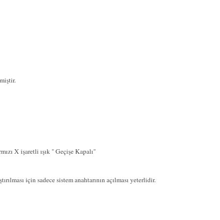
iştir.
mızı X işaretli ışık " Geçişe Kapalı"
ırılması için sadece sistem anahtarının açılması yeterlidir.