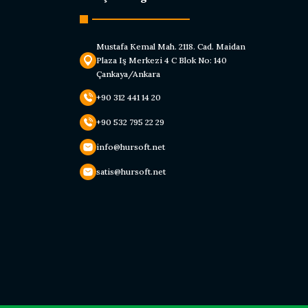
Ürün f
Bu ürü
Mustafa Kemal Mah. 2118. Cad. Maidan
Plaza Iş Merkezi 4 C Blok No: 140
Çankaya/Ankara
+90 312 441 14 20
+90 532 795 22 29
info@hursoft.net
satis@hursoft.net