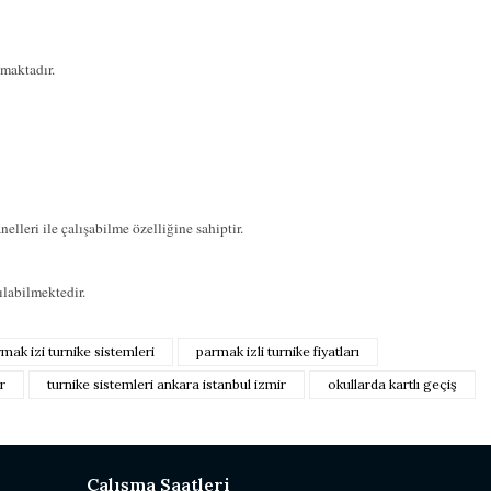
maktadır.
lleri ile çalışabilme özelliğine sahiptir.
ılabilmektedir.
düğünüz noktaları öneri formunu kullanarak tarafımıza iletebilirsiniz.
mak izi turnike sistemleri
parmak izli turnike fiyatları
siz yapın!
r
turnike sistemleri ankara istanbul izmir
okullarda kartlı geçiş
z
Çalışma Saatleri