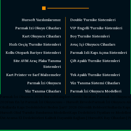
iyatı diğer sitelerden daha pahalı.
ne benzer farklı alternatifler olmalı.
Hursoft Yazılımlarımız
Double Turnike Sistemleri
Parmak Izi Okuyu Cihazları
VIP Engelli Turnike Sistemleri
Kart Okuyucu Cihazları
Boy Turnike Sistemleri
Hızlı Geçiş Turnike Sistemleri
Avuç Içi Okuyucu Cihazları
Gönder
Kollu Otopark Bariyer Sistemleri
Parmak Izli Kapı Açma Sistemleri
Site AVM Araç Plaka Tanıma
Çift Ayaklı Turnike Sistemleri
Sistemleri
Kart Printer ve Sarf Malzemeler
Tek Ayaklı Turnike Sistemleri
Parmak İzi Okuyucu
Yüz Tanıma Sistemi Cihazları
Yüz Tanıma Cihazları
Parmak İzi Okuyucu Modelleri
Parmak İzi Okuyucu 2026 Hursoft
Rakipleri Geride Bırakan Parmak İzi Okuyucu
2026’nın En İyi Parmak İzi Okuyucusu – Hursoft Zirvede
Parmak İzi Okuyucu Ala
Okullarda Kapı Dedektörleri Neden Şart? 2026 Güvenlik Rehberi
Okullarda Kapı
Hursoft Okul Turnike Sundurma Modelleri
Kapı Dedektörü Fiyatları ve Modelleri
Üst Arama El Dedektörleri Kaliteli Dayanıklı Sağlam | Hursoft
X Ray Cihazları | 