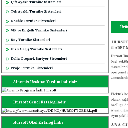
Çift Ayaklı Turnike Sistemleri
Tek Ayaklı Turnike Sistemleri
Double Turnike Sistemleri
Ürün
VIP ve Engelli Turnike Sistemleri
Boy Turnike Sistemleri
HURSOFT
(1 ADET 
Hızlı Geçiş Turnike Sistemleri
Hursoft Tur
Kollu Otopark Bariyer Sistemleri
özel sektö
sistemleridi
Proje Turnike Sistemleri
opsiyonel o
zamanlarda 
Alpemix Uzaktan Yardım İndiriniz
Elektrik ke
olarak sağl
Hursoft Genel Katalog İndir
özelliği d
istenildiği
Aynı şekild
Hursoft Okul Katalog İndir
ANA G