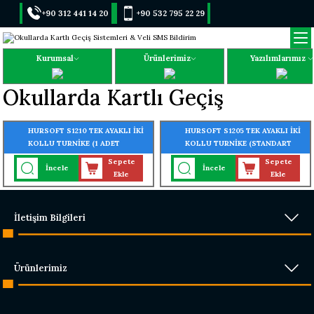
+90 312 441 14 20
+90 532 795 22 29
Kurumsal
Ürünlerimiz
Yazılımlarımız
Okullarda Kartlı Geçiş
HURSOFT S1210 TEK AYAKLI İKİ
HURSOFT S1205 TEK AYAKLI İKİ
KOLLU TURNİKE (1 ADET
KOLLU TURNİKE (STANDART
PARMAK İZİ OKUYUCU
TURNİKE) (304 KALİTE
Sepete
Sepete
İncele
İncele
TURNİKEYE MONTELİ)
PASLANMAZ ÇELİK)
Ekle
Ekle
İletişim Bilgileri
Ürünlerimiz