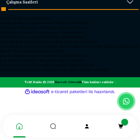
Çalışma Saatleri
Parmak İzi Okuyucu 2026 Hursoft
Rakipleri Geride Bırakan Parmak İzi Okuyucu 2026 Hursoft
Parmak İzi Okuyucu Fiyat Performans Lideri 2026 Hursoft
2026’nın En İyi Parmak İzi Okuyucusu – Hursoft Zirvede
Parmak İzi Okuyucu Alacaklar İçin 2026 Rehberi Hursoft
Okullarda Kapı Dedektörleri Neden Şart? 2026 Güvenlik Rehberi
Okullarda Kapı Tipi Metal Dedektörler Neden Kullanılmalı?
Hursoft Okul Kapı Dedektörleri
Hursoft Okul Turnike Sundurma Modelleri
Kapı Dedektörü Fiyatları ve Modelleri - 2026 Güncel Listesi
Kapı Metal Dedektörleri | Hursoft Güvenlik Teknolojileri
Üst Arama El Dedektörleri Kaliteli Dayanıklı Sağlam | Hursoft
X Ray Cihazları | Profesyonel Güvenlik X Ray Cihazı Sistemleri | Hursoft
Telif Hakkı © 2026
Hursoft Güvenlik
Tüm hakları saklıdır .
ideasoft
ile
e-
hazırlandı.
ticaret
paketleri