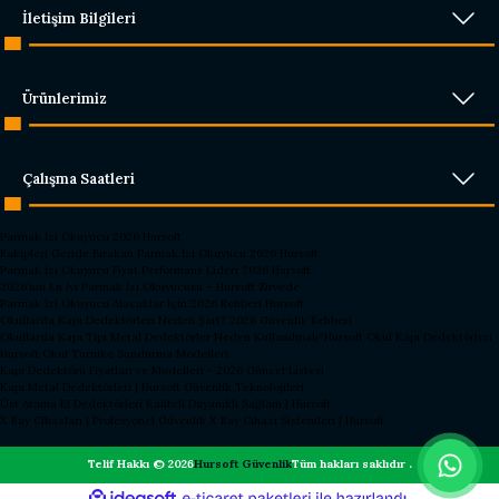
İletişim Bilgileri
Ürünlerimiz
Çalışma Saatleri
Parmak İzi Okuyucu 2026 Hursoft
Rakipleri Geride Bırakan Parmak İzi Okuyucu 2026 Hursoft
Parmak İzi Okuyucu Fiyat Performans Lideri 2026 Hursoft
2026’nın En İyi Parmak İzi Okuyucusu – Hursoft Zirvede
Parmak İzi Okuyucu Alacaklar İçin 2026 Rehberi Hursoft
Okullarda Kapı Dedektörleri Neden Şart? 2026 Güvenlik Rehberi
Okullarda Kapı Tipi Metal Dedektörler Neden Kullanılmalı?
Hursoft Okul Kapı Dedektörleri
Hursoft Okul Turnike Sundurma Modelleri
Kapı Dedektörü Fiyatları ve Modelleri - 2026 Güncel Listesi
Kapı Metal Dedektörleri | Hursoft Güvenlik Teknolojileri
Üst Arama El Dedektörleri Kaliteli Dayanıklı Sağlam | Hursoft
X Ray Cihazları | Profesyonel Güvenlik X Ray Cihazı Sistemleri | Hursoft
Telif Hakkı © 2026
Hursoft Güvenlik
Tüm hakları saklıdır .
ideasoft
ile
e-