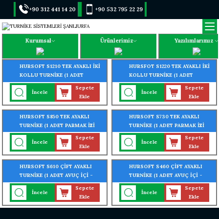
+90 312 441 14 20
+90 532 795 22 29
Kurumsal
Ürünlerimiz
Yazılımlarımız
HURSOFT S1210 TEK AYAKLI İKİ
HURSFOT S1220 TEK AYAKLI İKİ
KOLLU TURNİKE (1 ADET
KOLLU TURNİKE (1 ADET
PARMAK İZİ OKUYUCU
PARMAK İZİ OKUYUCU
Sepete
Sepete
İncele
İncele
TURNİKEYE MONTELİ)
TURNİKEYE MONTELİ)
Ekle
Ekle
HURSOFT S850 TEK AYAKLI
HURSOFT S730 TEK AYAKLI
TURNİKE (1 ADET PARMAK İZİ
TURNİKE (1 ADET PARMAK İZİ
OKUYUCU TURNİKEYE
OKUYUCU TURNİKEYE
Sepete
Sepete
İncele
İncele
MONTELİ)
MONTELİ)
Ekle
Ekle
HURSOFT S610 ÇİFT AYAKLI
HURSOFT S460 ÇİFT AYAKLI
TURNİKE (1 ADET AVUÇ İÇİ -
TURNİKE (1 ADET AVUÇ İÇİ -
YÜZ - PARMAK İZİ OKUYUCU
PARMAK İZİ OKUYUCU
Sepete
Sepete
İncele
İncele
TURNİKEYE MONTELİ)
TURNİKEYE MONTELİ)
Ekle
Ekle