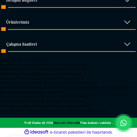
İletişim Bilgileri
Ürünlerimiz
Çalışma Saatleri
Parmak İzi Okuyucu 2026 Hursoft
Rakipleri Geride Bırakan Parmak İzi Okuyucu 2026 Hursoft
Parmak İzi Okuyucu Fiyat Performans Lideri 2026 Hursoft
2026’nın En İyi Parmak İzi Okuyucusu – Hursoft Zirvede
Parmak İzi Okuyucu Alacaklar İçin 2026 Rehberi Hursoft
Okullarda Kapı Dedektörleri Neden Şart? 2026 Güvenlik Rehberi
Okullarda Kapı Tipi Metal Dedektörler Neden Kullanılmalı?
Hursoft Okul Kapı Dedektörleri
Hursoft Okul Turnike Sundurma Modelleri
Kapı Dedektörü Fiyatları ve Modelleri - 2026 Güncel Listesi
Kapı Metal Dedektörleri | Hursoft Güvenlik Teknolojileri
Üst Arama El Dedektörleri Kaliteli Dayanıklı Sağlam | Hursoft
X Ray Cihazları | Profesyonel Güvenlik X Ray Cihazı Sistemleri | Hursoft
Telif Hakkı © 2026
Hursoft Güvenlik
Tüm hakları saklıdır .
ideasoft
ile
e-
hazırlandı.
ticaret