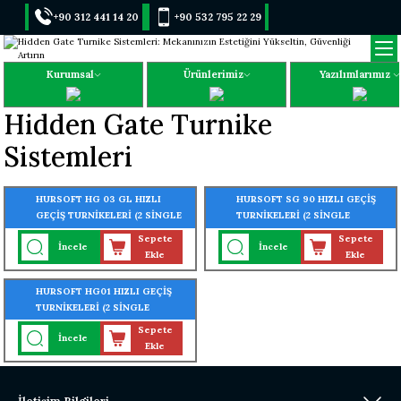
+90 312 441 14 20
+90 532 795 22 29
Kurumsal
Ürünlerimiz
Yazılımlarımız
Hidden Gate Turnike
Sistemleri
HURSOFT HG 03 GL HIZLI
HURSOFT SG 90 HIZLI GEÇİŞ
GEÇİŞ TURNİKELERİ (2 SİNGLE
TURNİKELERİ (2 SİNGLE
TURNİKE TEK KORİDOR)
TURNİKE BİR KORİDOR)
Sepete
Sepete
İncele
İncele
Ekle
Ekle
HURSOFT HG01 HIZLI GEÇİŞ
TURNİKELERİ (2 SİNGLE
TURNİKE TEK KORİDOR)
Sepete
İncele
Ekle