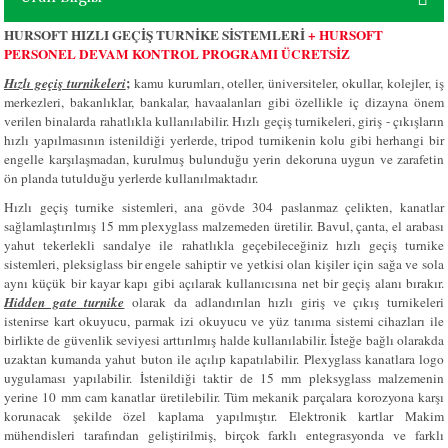
HURSOFT HIZLI GEÇİŞ TURNİKE SİSTEMLERİ
+ HURSOFT
PERSONEL DEVAM KONTROL PROGRAMI ÜCRETSİZ
;
Hızlı geçiş turnikeleri
kamu kurumları, oteller, üniversiteler, okullar, kolejler, iş
merkezleri, bakanlıklar, bankalar, havaalanları gibi özellikle iç dizayna önem
verilen binalarda rahatlıkla kullanılabilir. Hızlı geçiş turnikeleri, giriş - çıkışların
hızlı yapılmasının istenildiği yerlerde, tripod turnikenin kolu gibi herhangi bir
engelle karşılaşmadan, kurulmuş bulunduğu yerin dekoruna uygun ve zarafetin
ön planda tutulduğu yerlerde kullanılmaktadır.
Hızlı geçiş turnike sistemleri, ana gövde 304 paslanmaz çelikten, kanatlar
sağlamlaştırılmış 15 mm plexyglass malzemeden üretilir. Bavul, çanta, el arabası
yahut tekerlekli sandalye ile rahatlıkla geçebileceğiniz hızlı geçiş turnike
sistemleri, pleksiglass bir engele sahiptir ve yetkisi olan kişiler için sağa ve sola
aynı küçük bir kayar kapı gibi açılarak kullanıcısına net bir geçiş alanı bırakır.
Hidden gate turnike
olarak da adlandırılan hızlı giriş ve çıkış turnikeleri
istenirse kart okuyucu, parmak izi okuyucu ve yüz tanıma sistemi cihazları ile
birlikte de güvenlik seviyesi arttırılmış halde kullanılabilir. İsteğe bağlı olarakda
uzaktan kumanda yahut buton ile açılıp kapatılabilir. Plexyglass kanatlara logo
uygulaması yapılabilir. İstenildiği taktir de 15 mm pleksyglass malzemenin
yerine 10 mm cam kanatlar üretilebilir. Tüm mekanik parçalara korozyona karşı
korunacak şekilde özel kaplama yapılmıştır. Elektronik kartlar Makim
mühendisleri tarafından geliştirilmiş, birçok farklı entegrasyonda ve farklı