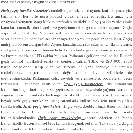
modlarda çalışmaya uygun şekilde üretilmiştir.
;
Hızlı geçiş turnike sistemleri
modeline parmak izi okuyucu, kart okuyucu, yüz
tanıma gibi her türlü geçiş kontrol cihazı entegre edilebilir. Bu amaç için
opsiyonel okuyucu ayağı Makim tarafından üretilebilir. Geçiş hakkı verildiğinde
kanatlar otomatik olarak açılır ve geçiş tamamlandığında tekrar kapanır. Geçiş
yapılmadığı takdirde, 15 saniye açık bekler ve buzzer ile sesli uyarı verdikten
sonra kapanır. 14 adet özel sensörler sayesinde yetkisiz geçişler engellenir. Geçiş
aralığı 50-55 cm aralığındadır. Ayrıca kanatlar arasında sıkışma tehlikesine karşı,
özel güvenlik sensörü bulunmaktadır. İki tarafında, geçiş yönünü gösteren yeşil
ve kırmızı renkle de LED ışıklar bulunur. Paslanmaz çelikten imal edilen Hursoft
geçiş kontrol turnikeleri sessiz ve konforlu çalışır. TSEK ve ISO 9001:2008
kalite belgelerine sahip olan ve Türkiye de yerli sermaye ile üretilen
modellerimiz müşteri talepleri doğrultusunda ilave özelliklerle de
üretilebilmektedir. Paslanmaz çelik gövdeli ve elektrostatik boyalı hızlı geçiş
turnikeleri. Paslanmaz çelik olan
hızlı geçiş turnikeleri
, dış ortamlarda
kullanılmak için üretilmiştir. Su geçirmez olmaları sayesinde yağmur, kar, dolu
yağması gibi durumlarda herhangi bir aksilik çıkarmayacaktır. Elektrostatik
boyalı hızlı geçiş turnikeleri ise iç ortamlarda kullanılmak için üretilmiş olan
turnikelerdir.
Hızlı geçiş turnikeleri
, single veya double olmak üzere iki farklı
tipte olabilir. Birden fazla hızlı geçiş turnikeleri de bir arada
kullanılabilmektedir.
Hızlı geçiş turnikeleri
ni
kontrol ederken de buton
kullanılabilir. Buton kontrolünde iki farklı seçenek bulunur. Tek buton ya da çift
buton kontrolü. Tek buton kontrolünde turnike kolunu açmak ve kapamak için