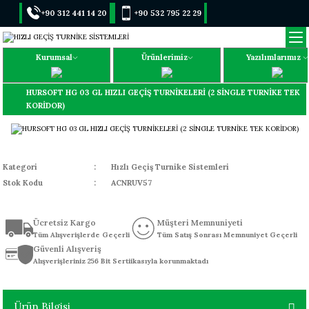
+90 312 441 14 20
+90 532 795 22 29
Kurumsal
Ürünlerimiz
Yazılımlarımız
HURSOFT HG 03 GL HIZLI GEÇİŞ TURNİKELERİ (2 SİNGLE TURNİKE TEK
KORİDOR)
Kategori
Hızlı Geçiş Turnike Sistemleri
Stok Kodu
ACNRUV57
Ücretsiz Kargo
Müşteri Memnuniyeti
Tüm Alışverişlerde Geçerli
Tüm Satış Sonrası Memnuniyet Geçerli
Güvenli Alışveriş
Alışverişleriniz 256 Bit Sertiikasıyla korunmaktadı
Ürün Bilgisi