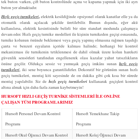
tek buton varken, çift buton kontrolünde açma ve kapama yapmak için iki ayrı
buton yer almaktadır.
,
Hızlı geçiş turnikeleri
elektrik kesildiğinde opsiyonel olarak kanatlar elle ya da
otomatik olarak açılacak şekilde üretilebilir. Bunun dışında, eğer akü
kullanılırsa, elektrik kesintisinde belirli bir süre standart modunda çalışmaya
devam eder. Hızlı geçiş turnike modelleri ile kişinin turnikeden geçişi esnasında,
turnike kolunun önünde beklemesi veya geçiş yapmış olmasına rağmen taşıdığı
çanta ve benzeri eşyaların içeride kalması halinde; herhangi bir kontrol
mekanizması ile turnikenin tetiklenmesi de dahil olmak üzere kolun hareketi
güvenlik sensörleri tarafından engellenerek olası kazalar yahut tatsızlıkların
önüne geçilir. Oldukça sessiz ve yumuşak geçiş imkânı sunan
hızlı geçiş
turnikeleri
, iki sene boyunca garantilidirler. Dekoratif bir görünüm sunan hızlı
geçiş turnikeleri, montaj kiti sayesinde de on dakika gibi çok kısa bir sürede
montaj yapılabilir. Siz de
hızlı geçiş turnikeleri
kullanarak geçişleri kontrol
altına almak için daha fazla zaman kaybetmeyin!
HURSOFT HIZLI GEÇİŞ TURNİKE SİSTEMLERİ İLE ONLİNE
ÇALIŞAN TÜM PROGRAMLARIMIZ
Hursoft Personel Devam Kontrol
Hursoft Yemekhane Takip
Programı
Programı
Hursoft Okul Öğrenci Devam Kontrol
Hursoft Kolej Öğrenci Devam