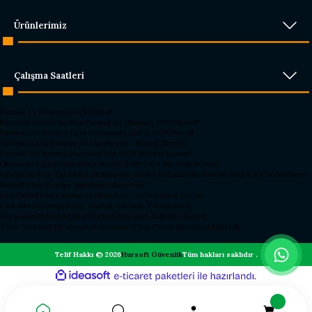
Ürünlerimiz
Çalışma Saatleri
Parmak İzi Okuyucu 2026 Hursoft
Rakipleri Geride Bırakan Parmak İzi Okuyucu 2026 Hursoft
Parmak İzi Okuyucu Fiyat Performans Lideri 2026 Hursoft
2026’nın En İyi Parmak İzi Okuyucusu – Hursoft Zirvede
Parmak İzi Okuyucu Alacaklar İçin 2026 Rehberi Hursoft
Okullarda Kapı Dedektörleri Neden Şart? 2026 Güvenlik Rehberi
Okullarda Kapı Tipi Metal Dedektörler Neden Kullanılmalı?
Hursoft Okul Kapı Dedektörleri
Hursoft Okul Turnike Sundurma Modelleri
Kapı Dedektörü Fiyatları ve Modelleri - 2026 Güncel Listesi
Kapı Metal Dedektörleri | Hursoft Güvenlik Teknolojileri
Üst Arama El Dedektörleri Kaliteli Dayanıklı Sağlam | Hursoft
X Ray Cihazları | Profesyonel Güvenlik X Ray Cihazı Sistemleri | Hursoft
Telif Hakkı © 2026
Hursoft Güvenlik
Tüm hakları saklıdır .
ideasoft
ile
e-
hazırlandı.
ticaret
paketleri