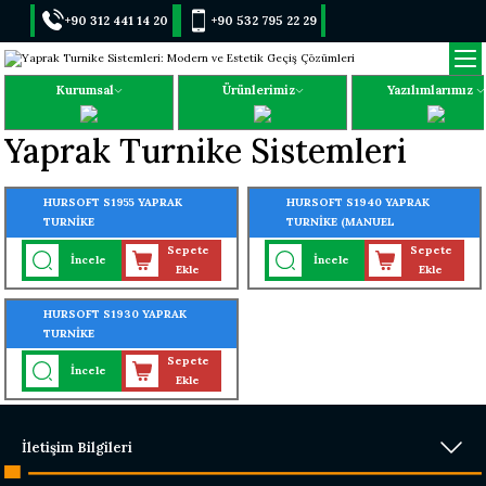
+90 312 441 14 20
+90 532 795 22 29
Kurumsal
Ürünlerimiz
Yazılımlarımız
Yaprak Turnike Sistemleri
HURSOFT S1955 YAPRAK
HURSOFT S1940 YAPRAK
TURNİKE
TURNİKE (MANUEL
KİLİTLEMELİ)
Sepete
Sepete
İncele
İncele
Ekle
Ekle
HURSOFT S1930 YAPRAK
TURNİKE
Sepete
İncele
Ekle
İletişim Bilgileri