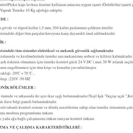
ntrol
Pleksi kapı levhası üzerine kullanım amacına uygun işaret (Özürlü/dur işareti 
Yaprak Turnike 10 Kg ağırlığa sahiptir.
DE :
 gövde ve tripod kollar 1,5 mm, 304 kalite paslanmaz çelikten üretilir.
risindeki diğer tüm parçalar krozyona karşı dayanıklı imal edilmektedir.
K :
erisindeki tüm sistemler elektriksel ve mekanik güvenlik sağlamaktadır.
ızalarında ve kesilmelerinde turnike ana mekanizma serbest ve kilitsiz kalmaktadır.
 şok riskinin olmaması için turnike kontrol gücü 24 V DC ( max 30 W )olarak seçilm
rın engellenmesi için tüm köşe ve kenarlar yuvarlatılmıştır.
aklığı -20'C + 70 'C ,
ltajı :220V -50 HZ
NİK BÖLÜMLER :
önünde ve arkasında iki ayrı ikaz ışığı bulunmaktadır.(Yeşil Işık "Geçişe açık ",Kırm
in ilave bilgi paneli bulunmaktadır.
ör tabanlı kontrol sistemi ve dönüş sensörlerine sahip olan turnike sisteminin çalışt
lışma moduna programlama imkanı
pı yada ağa bağlı çalışmasına imkan tanıyan kontrol imkanı
MA VE ÇALIŞMA KARAKTERİSTİKLERİ :