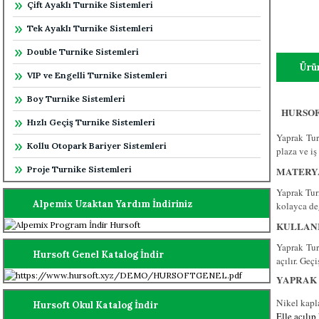
Çift Ayaklı Turnike Sistemleri
Tek Ayaklı Turnike Sistemleri
Double Turnike Sistemleri
Ürün
VIP ve Engelli Turnike Sistemleri
Boy Turnike Sistemleri
HURSOF
Hızlı Geçiş Turnike Sistemleri
Yaprak Tur
Kollu Otopark Bariyer Sistemleri
plaza ve iş
Proje Turnike Sistemleri
MATERYA
Yaprak Turn
Alpemix Uzaktan Yardım İndiriniz
kolayca değ
KULLANI
Yaprak Tur
Hursoft Genel Katalog İndir
açılır. Geç
YAPRAK 
Nikel kapl
Hursoft Okul Katalog İndir
Elle açılı