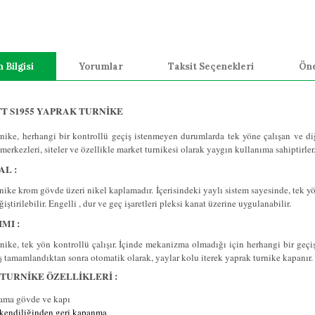
 Bilgisi
Yorumlar
Taksit Seçenekleri
Öne
T S1955 YAPRAK TURNİKE
nike, herhangi bir kontrollü geçiş istenmeyen durumlarda tek yöne çalışan ve diğer
 merkezleri, siteler ve özellikle market turnikesi olarak yaygın kullanıma sahiptirler
L :
ike krom gövde üzeri nikel kaplamadır. İçerisindeki yaylı sistem sayesinde, tek yön
iştirilebilir. Engelli , dur ve geç işaretleri pleksi kanat üzerine uygulanabilir.
MI :
nike, tek yön kontrollü çalışır. İçinde mekanizma olmadığı için herhangi bir geçiş
iş tamamlandıktan sonra otomatik olarak, yaylar kolu iterek yaprak turnike kapanır.
TURNİKE ÖZELLİKLERİ :
ama gövde ve kapı
p kendiliğinden geri kapanma