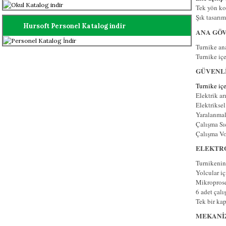
Tek yön ko
Şık tasarım
Hursoft Personel Katalog indir
ANA GÖV
Turnike ana
Turnike içe
GÜVENLİ
Turnike iç
Elektrik ar
Elektriksel
Yaralanmala
Çalışma Sıc
Çalışma Vo
ELEKTRO
Turnikenin 
Yolcular iç
Mikroproses
6 adet ça
Tek bir ka
MEKANİZ