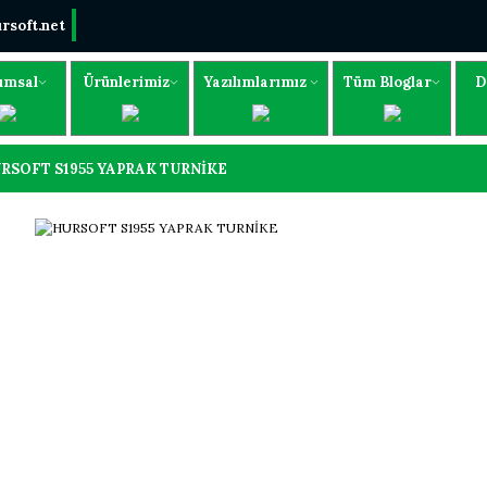
rsoft.net
umsal
Ürünlerimiz
Yazılımlarımız
Tüm Bloglar
D
RSOFT S1955 YAPRAK TURNİKE