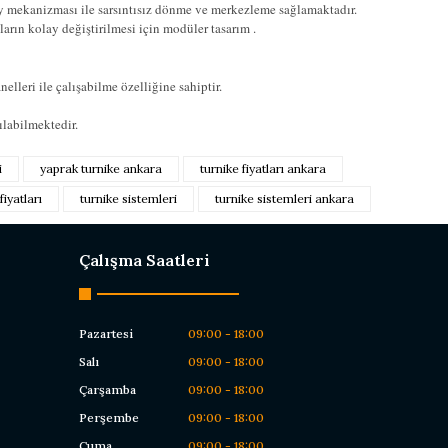
 mekanizması ile sarsıntısız dönme ve merkezleme sağlamaktadır.
ların kolay değiştirilmesi için modüler tasarım .
lleri ile çalışabilme özelliğine sahiptir.
nılabilmektedir.
düğünüz noktaları öneri formunu kullanarak tarafımıza iletebilirsiniz.
i
yaprak turnike ankara
turnike fiyatları ankara
siz yapın!
fiyatları
turnike sistemleri
turnike sistemleri ankara
z
Çalışma Saatleri
Pazartesi
09:00 - 18:00
Salı
09:00 - 18:00
Çarşamba
09:00 - 18:00
Perşembe
09:00 - 18:00
Cuma
09:00 - 18:00