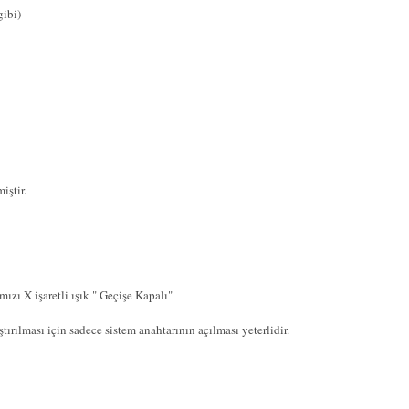
gibi)
iştir.
ızı X işaretli ışık " Geçişe Kapalı"
ırılması için sadece sistem anahtarının açılması yeterlidir.