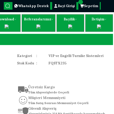
WhatsApp Destek
Bayi Girişi
Sepetim
ownload
Referanslarımız
Bayilik
İletişim
Kategori
VIP ve Engelli Turnike Sistemleri
Stok Kodu
FQSTX235
Ücretsiz Kargo
Tüm Alışverişlerde Geçerli
Müşteri Memnuniyeti
Tüm Satış Sonrası Memnuniyet Geçerli
Güvenli Alışveriş
Alışverişleriniz 256 Bit Sertiikasıyla korunmaktadı