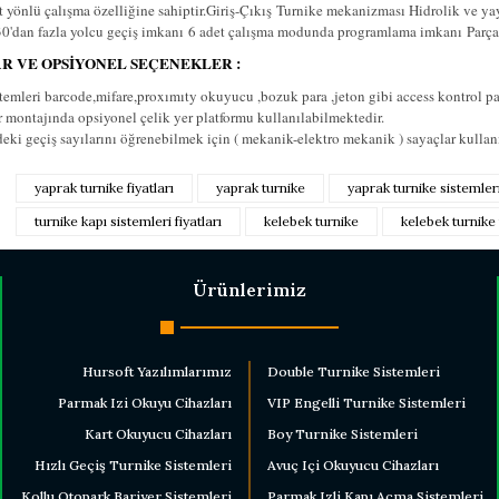
t yönlü çalışma özelliğine sahiptir.
Giriş-Çıkış
Turnike mekanizması Hidrolik ve yay
0'dan fazla yolcu geçiş imkanı
6 adet çalışma modunda programlama imkanı
Parça
R VE OPSİYONEL SEÇENEKLER :
temleri barcode,mifare,proxımıty okuyucu ,bozuk para ,jeton gibi access kontrol pane
r montajında opsiyonel çelik yer platformu kullanılabilmektedir.
deki geçiş sayılarını öğrenebilmek için ( mekanik-elektro mekanik ) sayaçlar kulla
 fiyat bilgisi, resim, ürün açıklamalarında ve diğer konularda yetersiz gör
yaprak turnike fiyatları
yaprak turnike
yaprak turnike sistemler
nerileriniz için teşekkür ederiz.
Bu ürüne ilk yorumu 
turnike kapı sistemleri fiyatları
kelebek turnike
kelebek turnike 
esmi kalitesiz, bozuk veya görüntülenemiyor.
Yorum Ya
çıklamasında eksik bilgiler bulunuyor.
Ürünlerimiz
ilgilerinde hatalar bulunuyor.
iyatı diğer sitelerden daha pahalı.
Hursoft Yazılımlarımız
Double Turnike Sistemleri
ne benzer farklı alternatifler olmalı.
Parmak Izi Okuyu Cihazları
VIP Engelli Turnike Sistemleri
Kart Okuyucu Cihazları
Boy Turnike Sistemleri
Hızlı Geçiş Turnike Sistemleri
Avuç Içi Okuyucu Cihazları
Kollu Otopark Bariyer Sistemleri
Parmak Izli Kapı Açma Sistemleri