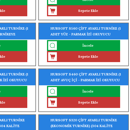
kle
Sepete Ekle
KLI TURNİKE (1
HURSOFT S560 ÇİFT AYAKLI TURNİKE (1
RNİKEYE
ADET YÜZ - PARMAK İZİ OKUYUCU
TURNİKEYE MONTELİ)
e
İncele
kle
Sepete Ekle
KLI TURNİKE (1
HURSOFT S460 ÇİFT AYAKLI TURNİKE (1
AK İZİ OKUYUCU
ADET AVUÇ İÇİ - PARMAK İZİ OKUYUCU
TURNİKEYE MONTELİ)
e
İncele
kle
Sepete Ekle
AKLI TURNİKE
HURSOFT S320 ÇİFT AYAKLI TURNİKE
304 KALİTE
(EKONOMİK TURNİKE) (304 KALİTE