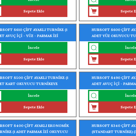
Sepete Ekle
Sepete E
RSOFT S610 ÇİFT AYAKLI TURNİKE (1
HURSOFT S600 ÇİFT AYA
ET AVUÇ İÇİ - YÜZ - PARMAK İZİ
ADET YÜZ OKUYUCU TU
UYUCU TURNİKEYE MONTELİ)
MONTELİ)
İncele
İncel
Sepete Ekle
Sepete E
RSOFT S500 ÇİFT AYAKLI TURNİKE (1
HURSOFT S490 ÇİFT AYA
ET KART OKUYUCU TURNİKEYE
ADET AVUÇ İÇİ - PARM
NTELİ)
TURNİKEYE MONTELİ)
İncele
İncel
Sepete Ekle
Sepete E
RSOFT S400 ÇİFT AYAKLI EKONOMİK
HURSOFT S340 ÇİFT AY
RNİKE (1 ADET PARMAK İZİ OKUYUCU
(STANDART TURNİKE) (