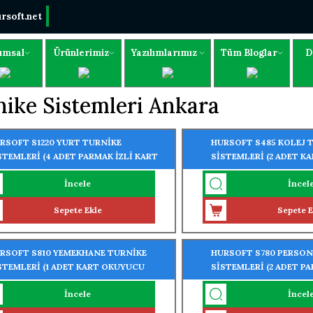
rsoft.net
umsal
Ürünlerimiz
Yazılımlarımız
Tüm Bloglar
D
ike Sistemleri Ankara
RSOFT S1220 YURT TURNİKE
HURSOFT S485 KOLEJ 
STEMLERİ (4 ADET PARMAK İZLİ KART
SİSTEMLERİ (2 ADET K
UYUCU TURNİKEYE MONTELİ)
TURNİKEYE MONTELİ)
İncele
İncel
Sepete Ekle
Sepete E
RSOFT S810 YEMEKHANE TURNİKE
HURSOFT S780 PERSON
STEMLERİ (1 ADET KART OKUYUCU
SİSTEMLERİ (2 ADET PA
RNİKEYE MONTELİ)
OKUYUCU TURNİKEYE 
İncele
İncel