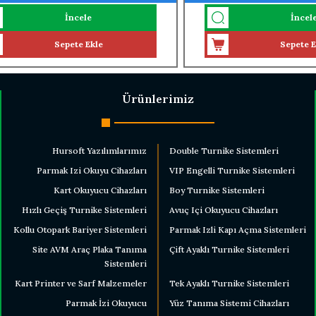
RNİKEYE MONTELİ)
PASLANMAZ ÇELİK)
İncele
İncel
Sepete Ekle
Sepete E
Ürünlerimiz
Hursoft Yazılımlarımız
Double Turnike Sistemleri
Parmak Izi Okuyu Cihazları
VIP Engelli Turnike Sistemleri
Kart Okuyucu Cihazları
Boy Turnike Sistemleri
Hızlı Geçiş Turnike Sistemleri
Avuç Içi Okuyucu Cihazları
Kollu Otopark Bariyer Sistemleri
Parmak Izli Kapı Açma Sistemleri
Site AVM Araç Plaka Tanıma
Çift Ayaklı Turnike Sistemleri
Sistemleri
Kart Printer ve Sarf Malzemeler
Tek Ayaklı Turnike Sistemleri
Parmak İzi Okuyucu
Yüz Tanıma Sistemi Cihazları