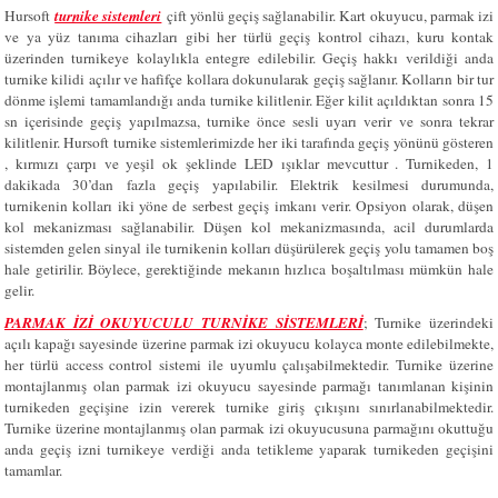
Hursoft
turnike sistemleri
çift yönlü geçiş sağlanabilir. Kart okuyucu, parmak izi
ve ya yüz tanıma cihazları gibi her türlü geçiş kontrol cihazı, kuru kontak
üzerinden turnikeye kolaylıkla entegre edilebilir. Geçiş hakkı verildiği anda
turnike kilidi açılır ve hafifçe kollara dokunularak geçiş sağlanır. Kolların bir tur
dönme işlemi tamamlandığı anda turnike kilitlenir. Eğer kilit açıldıktan sonra 15
sn içerisinde geçiş yapılmazsa, turnike önce sesli uyarı verir ve sonra tekrar
kilitlenir. Hursoft turnike sistemlerimizde her iki tarafında geçiş yönünü gösteren
, kırmızı çarpı ve yeşil ok şeklinde LED ışıklar mevcuttur . Turnikeden, 1
dakikada 30’dan fazla geçiş yapılabilir. Elektrik kesilmesi durumunda,
turnikenin kolları iki yöne de serbest geçiş imkanı verir. Opsiyon olarak, düşen
kol mekanizması sağlanabilir. Düşen kol mekanizmasında, acil durumlarda
sistemden gelen sinyal ile turnikenin kolları düşürülerek geçiş yolu tamamen boş
hale getirilir. Böylece, gerektiğinde mekanın hızlıca boşaltılması mümkün hale
gelir.
PARMAK İZİ OKUYUCULU TURNİKE SİSTEMLERİ
; Turnike üzerindeki
açılı kapağı sayesinde üzerine parmak izi okuyucu kolayca monte edilebilmekte,
her türlü access control sistemi ile uyumlu çalışabilmektedir. Turnike üzerine
montajlanmış olan parmak izi okuyucu sayesinde parmağı tanımlanan kişinin
turnikeden geçişine izin vererek turnike giriş çıkışını sınırlanabilmektedir.
Turnike üzerine montajlanmış olan parmak izi okuyucusuna parmağını okuttuğu
anda geçiş izni turnikeye verdiği anda tetikleme yaparak turnikeden geçişini
tamamlar.