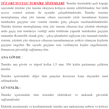
YÜZ OKUYUCULU TURNİKE SİSTEMLERİ
; Turnike üzerindeki açılı kapağı
sayesinde üzerine yüz tanıma okuyucu kolayca monte edilebilmekte, her türlü
access control sistemi ile uyumlu çalışabilmektedir. Turnike üzerine
montajlanmış olan yüz tanıma cihazı sayesinde yüzü tanımlanan kişinin
turnikeden geçişine izin vererek turnike giriş çıkışını sınırlanabilmektedir.
Turnike üzerine montajlanmış olan yüz tanıma cihazına kişi yüzünü okuttuğu
anda geçiş izni turnikeye verdiği anda tetikleme yaparak turnikeden geçişini
tamamlar. Kontrollü olarak giriş – çıkış işlemlerini sağlayan yüz tanımalı turnike
sistemi, yüzünü yüz okuyucu cihazına tanımlanmayan yetkisi olmayan kişilerin
geçişini engeller. Bu sayede geçişine izin verilmeyen kişiler engellenerek,
firmanızın güvenliği sağlanmış olur.
:
ANA GÖVDE
Turnike ana gövde ve tripod kollar 1,5 mm, 304 kalite paslanmaz çelikten
üretilir.
Turnike içerisindeki diğer tüm parçalar krozyona karşı dayanıklı imal
edilmektedir.
GÜVENLİK :
Turnike içerisindeki tüm sistemler elektriksel ve mekanik güvenlik
sağlamaktadır.
Elektrik arızalarında ve kesilmelerinde turnike ana mekanizma serbest ve kilitsiz