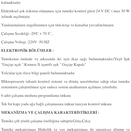
kalmaktadır.
Elektriksel şok riskinin olmaması için turnike kontrol gücü 24 V DC ( max 30 W
)olarak seçilmiştir.
Yaralanmaların engellenmesi için tüm köşe ve kenarlar yuvarlatılmıştır.
Çalışma Sıcaklığı -20'C + 70 'C ,
Çalışma Voltajı :220V -50 HZ
ELEKTRONİK BÖLÜMLER :
Turnikenin önünde ve arkasında iki ayrı ikaz ışığı bulunmaktadır.(Yeşil Işık
"Geçişe açık ",Kırmızı X işaretli ışık " Geçişe Kapalı"
Yolcular için ilave bilgi paneli bulunmaktadır.
Mikroprosesör tabanlı kontrol sistemi ve dönüş sensörlerine sahip olan turnike
sisteminin çalıştırılması için sadece sistem anahtarının açılması yeterlidir.
6 adet çalışma moduna programlama imkanı
Tek bir kapı yada ağa bağlı çalışmasına imkan tanıyan kontrol imkanı
MEKANİZMA VE ÇALIŞMA KARAKTERİSTİKLERİ :
Turnike çift yönlü çalışma özelliğine sahiptir.Giriş-Çıkış
Turnike mekanizması Hidrolik ve yay mekanizması ile sarsıntısız dönme ve