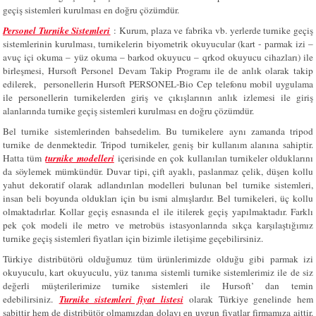
geçiş sistemleri kurulması en doğru çözümdür.
Personel Turnike Sistemleri
: Kurum, plaza ve fabrika vb. yerlerde turnike geçiş
sistemlerinin kurulması, turnikelerin biyometrik okuyucular (kart - parmak izi –
avuç içi okuma – yüz okuma – barkod okuyucu – qrkod okuyucu cihazları) ile
birleşmesi, Hursoft
Personel
Devam Takip Programı ile de anlık olarak takip
edilerek, personellerin Hursoft PERSONEL-Bio Cep telefonu mobil uygulama
ile personellerin turnikelerden giriş ve çıkışlarının anlık izlemesi ile giriş
alanlarında turnike geçiş sistemleri kurulması en doğru çözümdür.
Bel turnike sistemlerinden bahsedelim. Bu turnikelere aynı zamanda tripod
turnike de denmektedir. Tripod turnikeler, geniş bir kullanım alanına sahiptir.
Hatta tüm
turnike modelleri
içerisinde en çok kullanılan turnikeler olduklarını
da söylemek mümkündür. Duvar tipi, çift ayaklı, paslanmaz çelik, düşen kollu
yahut dekoratif olarak adlandırılan modelleri bulunan bel turnike sistemleri,
insan beli boyunda oldukları için bu ismi almışlardır. Bel turnikeleri, üç kollu
olmaktadırlar. Kollar geçiş esnasında el ile itilerek geçiş yapılmaktadır. Farklı
pek çok modeli ile metro ve metrobüs istasyonlarında sıkça karşılaştığımız
turnike geçiş sistemleri fiyatları için bizimle iletişime geçebilirsiniz.
Türkiye distribütörü olduğumuz tüm ürünlerimizde olduğu gibi parmak izi
okuyuculu, kart okuyuculu, yüz tanıma sistemli turnike sistemlerimiz ile de siz
değerli müşterilerimize turnike sistemleri ile Hursoft’ dan temin
edebilirsiniz.
Turnike sistemleri fiyat listesi
olarak Türkiye genelinde hem
sabittir hem de distribütör olmamızdan dolayı en uygun fiyatlar firmamıza aittir.