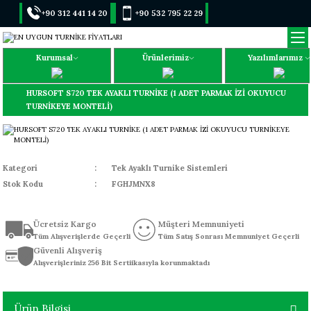
+90 312 441 14 20
+90 532 795 22 29
Kurumsal
Ürünlerimiz
Yazılımlarımız
HURSOFT S720 TEK AYAKLI TURNİKE (1 ADET PARMAK İZİ OKUYUCU
TURNİKEYE MONTELİ)
Kategori
Tek Ayaklı Turnike Sistemleri
Stok Kodu
FGHJMNX8
Ücretsiz Kargo
Müşteri Memnuniyeti
Tüm Alışverişlerde Geçerli
Tüm Satış Sonrası Memnuniyet Geçerli
Güvenli Alışveriş
Alışverişleriniz 256 Bit Sertiikasıyla korunmaktadı
Ürün Bilgisi