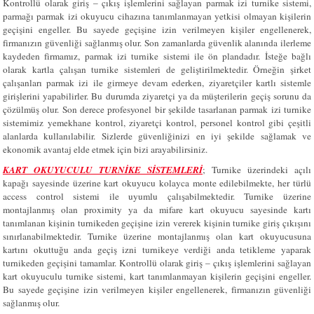
Kontrollü olarak giriş – çıkış işlemlerini sağlayan parmak izi turnike sistemi,
parmağı parmak izi okuyucu cihazına tanımlanmayan yetkisi olmayan kişilerin
geçişini engeller. Bu sayede geçişine izin verilmeyen kişiler engellenerek,
firmanızın güvenliği sağlanmış olur. Son zamanlarda güvenlik alanında ilerleme
kaydeden firmamız, parmak izi turnike sistemi ile ön plandadır. İsteğe bağlı
olarak kartla çalışan turnike sistemleri de geliştirilmektedir. Örneğin şirket
çalışanları parmak izi ile girmeye devam ederken, ziyaretçiler kartlı sistemle
girişlerini yapabilirler. Bu durumda ziyaretçi ya da müşterilerin geçiş sorunu da
çözülmüş olur. Son derece profesyonel bir şekilde tasarlanan parmak izi turnike
sistemimiz yemekhane kontrol, ziyaretçi kontrol, personel kontrol gibi çeşitli
alanlarda kullanılabilir. Sizlerde güvenliğinizi en iyi şekilde sağlamak ve
ekonomik avantaj elde etmek için bizi arayabilirsiniz.
KART OKUYUCULU TURNİKE SİSTEMLERİ
; Turnike üzerindeki açılı
kapağı sayesinde üzerine kart okuyucu kolayca monte edilebilmekte, her türlü
access control sistemi ile uyumlu çalışabilmektedir. Turnike üzerine
montajlanmış olan proximity ya da mifare kart okuyucu sayesinde kartı
tanımlanan kişinin turnikeden geçişine izin vererek kişinin turnike giriş çıkışını
sınırlanabilmektedir. Turnike üzerine montajlanmış olan kart okuyucusuna
kartını okuttuğu anda geçiş izni turnikeye verdiği anda tetikleme yaparak
turnikeden geçişini tamamlar. Kontrollü olarak giriş – çıkış işlemlerini sağlayan
kart okuyuculu turnike sistemi, kart tanımlanmayan kişilerin geçişini engeller.
Bu sayede geçişine izin verilmeyen kişiler engellenerek, firmanızın güvenliği
sağlanmış olur.