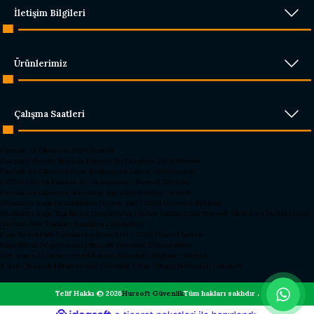
Ürün bilgilerinde hatalar bulunuyor.
İletişim Bilgileri
Ürün fiyatı diğer sitelerden daha pahalı.
Bu ürüne benzer farklı alternatifler olmalı.
Ürünlerimiz
Çalışma Saatleri
Gönder
Parmak İzi Okuyucu 2026 Hursoft
Rakipleri Geride Bırakan Parmak İzi Okuyucu 2026 Hursoft
Parmak İzi Okuyucu Fiyat Performans Lideri 2026 Hursoft
2026’nın En İyi Parmak İzi Okuyucusu – Hursoft Zirvede
Parmak İzi Okuyucu Alacaklar İçin 2026 Rehberi Hursoft
Okullarda Kapı Dedektörleri Neden Şart? 2026 Güvenlik Rehberi
Okullarda Kapı Tipi Metal Dedektörler Neden Kullanılmalı?
Hursoft Okul Kapı Dedektörleri
Hursoft Okul Turnike Sundurma Modelleri
Kapı Dedektörü Fiyatları ve Modelleri - 2026 Güncel Listesi
Kapı Metal Dedektörleri | Hursoft Güvenlik Teknolojileri
Üst Arama El Dedektörleri Kaliteli Dayanıklı Sağlam | Hursoft
X Ray Cihazları | Profesyonel Güvenlik X Ray Cihazı Sistemleri | Hursoft
Telif Hakkı © 2026
Hursoft Güvenlik
Tüm hakları saklıdır .