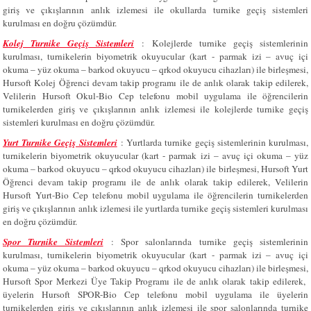
giriş ve çıkışlarının anlık izlemesi ile okullarda turnike geçiş sistemleri
kurulması en doğru çözümdür.
Kolej Turnike Geçiş Sistemleri
:
Kolejlerde turnike geçiş sistemlerinin
kurulması, turnikelerin biyometrik okuyucular (kart - parmak izi – avuç içi
okuma – yüz okuma – barkod okuyucu – qrkod okuyucu cihazları) ile birleşmesi,
Hursoft Kolej Öğrenci devam takip programı ile de anlık olarak takip edilerek,
Velilerin Hursoft Okul-Bio Cep telefonu mobil uygulama ile öğrencilerin
turnikelerden giriş ve çıkışlarının anlık izlemesi ile kolejlerde turnike geçiş
sistemleri kurulması en doğru çözümdür.
Yurt Turnike Geçiş Sistemleri
: Yurtlarda turnike geçiş sistemlerinin kurulması,
turnikelerin biyometrik okuyucular (kart - parmak izi – avuç içi okuma – yüz
okuma – barkod okuyucu – qrkod okuyucu cihazları) ile birleşmesi, Hursoft Yurt
Öğrenci devam takip programı ile de anlık olarak takip edilerek, Velilerin
Hursoft Yurt-Bio Cep telefonu mobil uygulama ile öğrencilerin turnikelerden
giriş ve çıkışlarının anlık izlemesi ile yurtlarda turnike geçiş sistemleri kurulması
en doğru çözümdür.
Spor Turnike Sistemleri
: Spor salonlarında turnike geçiş sistemlerinin
kurulması, turnikelerin biyometrik okuyucular (kart - parmak izi – avuç içi
okuma – yüz okuma – barkod okuyucu – qrkod okuyucu cihazları) ile birleşmesi,
Hursoft Spor Merkezi Üye Takip Programı ile de anlık olarak takip edilerek,
üyelerin Hursoft SPOR-Bio Cep telefonu mobil uygulama ile üyelerin
turnikelerden giriş ve çıkışlarının anlık izlemesi ile spor salonlarında turnike