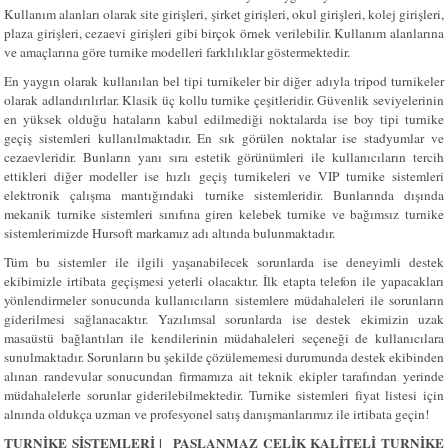
Kullanım alanları olarak site girişleri, şirket girişleri, okul girişleri, kolej girişleri,
plaza girişleri, cezaevi girişleri gibi birçok örnek verilebilir. Kullanım alanlarına
ve amaçlarına göre turnike modelleri farklılıklar göstermektedir.
En yaygın olarak kullanılan bel tipi turnikeler bir diğer adıyla tripod turnikeler
olarak adlandırılırlar. Klasik üç kollu turnike çeşitleridir. Güvenlik seviyelerinin
en yüksek olduğu hataların kabul edilmediği noktalarda ise boy tipi turnike
geçiş sistemleri kullanılmaktadır. En sık görülen noktalar ise stadyumlar ve
cezaevleridir. Bunların yanı sıra estetik görünümleri ile kullanıcıların tercih
ettikleri diğer modeller ise hızlı geçiş turnikeleri ve VIP turnike sistemleri
elektronik çalışma mantığındaki turnike sistemleridir. Bunlarında dışında
mekanik turnike sistemleri sınıfına giren kelebek turnike ve bağımsız turnike
sistemlerimizde Hursoft markamız adı altında bulunmaktadır.
Tüm bu sistemler ile ilgili yaşanabilecek sorunlarda ise deneyimli destek
ekibimizle irtibata geçişmesi yeterli olacaktır. İlk etapta telefon ile yapacakları
yönlendirmeler sonucunda kullanıcıların sistemlere müdahaleleri ile sorunların
giderilmesi sağlanacaktır. Yazılımsal sorunlarda ise destek ekimizin uzak
masaüstü bağlantıları ile kendilerinin müdahaleleri seçeneği de kullanıcılara
sunulmaktadır. Sorunların bu şekilde çözülememesi durumunda destek ekibinden
alınan randevular sonucundan firmamıza ait teknik ekipler tarafından yerinde
müdahalelerle sorunlar giderilebilmektedir. Turnike sistemleri fiyat listesi için
alnında oldukça uzman ve profesyonel satış danışmanlarımız ile irtibata geçin!
TURNİKE SİSTEMLERİ | PASLANMAZ ÇELİK KALİTELİ TURNİKE