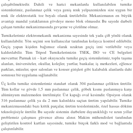
çalışabilmektedir. Dahili ve harici mekanlarda kullanılabilen turnike
sistemlerimiz, paslanmaz çelik veya geniş renk yelpazemizden size uygun bir
renk ile elektrostatik toz boyalı olarak üretilebilir. Mekanizmanın en büyük
avantajı mandal yataklarının gövdeye mono blok olmasıdır. Bu sayede darbeli
çalışan turnike mekanizmasında gevşeme ve çözülme olmaz.
Turnikelerimiz elektromekanik mekanizma sayesinde tek yada çift yönlü olarak
kullanılabilir. Yön seçimi son kullanıcılar tarafından kolayca kontrol edilebilir.
Geçiş yapan kişiden bağımsız olarak uzaktan geçiş izni verilebilir veya
kaldırılabilir. Tüm Tripod Turnikelerimizin TSEK, ISO ve CE belgeleri
mevcuttur. Parmak izi – kart okuyuculu turnike geçiş sistemlerimiz, toplu taşıma
alanları, üniversiteler, okullar, kolejler, yurtlar, bankalar, iş merkezleri, eğlence
parkları, müzeler, spor salonları ve konser girişleri gibi kalabalık alanlarda dahi
sorunsuz bir uygulama sağlanabilir.
Üç kollu turnike sistemlerimiz standart olarak 304 paslanmaz çelikten üretilir.
Tüm kollar ve gövde 1,5 mm paslanmaz çelik, göbek kısmı paslanmaya karşı
alüminyum malzemeden üretilmiştir. Üst kapağı oval kesimdir. Opsiyon olarak
316 paslanmaz çelik ya da 2 mm kalınlıkta saçtan üretim yapılabilir. Turnike
mekanizmasındaki bazı kritik parçalar, üretim tesislerimizde, özel hassas döküm
teknolojisiyle üretilir. Bu sayede sistemin darbelere dayanıklılığı ve uzun yıllar
problemsiz çalışması güvence altına alınır. Makim mühendisleri tarafından
geliştirilen kontrol kartları sayesinde, turnike birçok farklı mod ve bağlantıda
çalıştırılabilir.