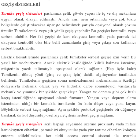
GEÇİŞ SİSTEMLERİ
Turnike geçiş sistemleri
paslanmaz çelik gövde yapısı ile iç ve dış mekanlara
uygun olarak dizayn edilmiştir. Ancak aşırı nem ortamında veya çok tozlu
bölgelerde çalıştırılacaksa siparişte belirtilmek şartıyla opsiyonel olarak çözüm
üretilir. Turnikeler tek veya çift yönlü geçiş yapabilir. Bu geçişler kontrollü veya
serbest olabilir. Her iki geçişi de kart okuyucu kontrollü yada parmak izi
okuyucu kontrollü olsa bile belli zamanlarda giriş veya çıkışı son kullanıcı
serbest bıraktırabilir.
Elektrik kesintilerinde paslanmaz çelik turnikeler serbest geçişe izin verir. Bu
yasal bir mecburiyettir. Ancak elektrik kesildiğinde kilitli kalması istenirse,
müşterinin yazılı talimatıyla opsiyonel olarak sağlanır. (Hep öyle kalır)
Turnikenin dönüş yönü (giriş ve çıkış için) dahili algılayıcılar tarafından
belirlenir. Turnikelerin geçişten sonra merkezlenmesi mekanizmanın özelliği
dolayısıyla mekanik olarak yay ve hidrolik darbe sönümleyici vasıtasıyla
mekanik ve yumuşak bir şekilde gerçekleşir. Yangın ve deprem gibi çok hızlı
kaçış istenildiğinde opsiyonel olarak firmanın; Yangın veya deprem alarm
isteminden aldığı bir kontakla turnikenin ön kolu düşer veya yana kayar.
Böylelikle serbest kaçış sağlanır. Aynı şekilde protokol geçişlerde bir düğmeye
basılarak ön kol düşürülüp özel ziyaretçilerin serbest geçişi sağlanır.
Turnike geçiş sistemleri
açılı kapağı sayesinde üzerine proximity yada mifare
kart okuyucu cihazları, parmak izi okuyucular yada yüz tanıma cihazları kolayca
entegre edilebilmekte, her türlü access control sistemi ile uyumlu