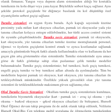
olarak firmanın; Yangın veya deprem alarm sisteminden aldığı bir kontakla
turnikenin ön kolu düşer veya yana kayar. Böylelikle serbest kaçış sağlanır. Aynı
şekilde protokol geçişlerde bir düğmeye basılarak ön kol düşürülüp özel
ziyaretçilerin serbest geçişi sağlanır.
Turnike sistemleri
en uygun fiyata burada. Açılı kapağı sayesinde üzerine
proximity yada mifare kart okuyucu cihazları, parmak izi okuyucular yada yüz
tanıma cihazları kolayca entegre edilebilmekte, her türlü access control sistemi
ile uyumlu çalışabilmektedir.
Turnike geçiş sistemleri
, parmak izi okuyuculu,
kart okuyuculu, yüz tanıma cihazları turnike üzerine montajlanarak personel,
öğrenci ve üyelerin geçişlerini kontrol etmek ve ayrıca kısıtlamalar sağlamak
amacıyla günümüzde birçok farklı alanda kullanılmakta olan ve kullanımı da her
geçen gün artış göstermekte olan sistemlerdir. Turnike sistemlerinde aynı amacı
görse de farklı görünüşe sahip olan paslanmaz çelik turnike modeller
bulunmaktadır. Turnike geçiş sistemlerimiz; bel turnikesi, hızlı geçiş turnikesi,
engelli geçiş turnike ve boy turnikesi adları altında da ayrılmışlardır. Tüm bu
modellerin hepsini parmak izi okuyucu, kart okuyucu, yüz tanıma cihazları ile
tetikleyebilmek mümkündür. Özellikle yüksek güvenlikli olan yüz tanıma
sistemleri ile tetiklendiklerinde maksimum güven sağlanmış olur.
Okul Turnike Geçiş Sistemleri
: Okullara turnike geçiş sistemlerinin kurulması,
turnikelerin biyometrik okuyucular (kart - parmak izi – avuç içi okuma – yüz
okuma – barkod okuyucu – qrkod okuyucu cihazları) ile birleşmesi, Hursoft
Okul Öğrenci devam takip programı ile de anlık olarak takip edilerek, Velilerin
Hursoft Okul-Bio Cep telefonu mobil uygulama ile öğrencilerin turnikelerden