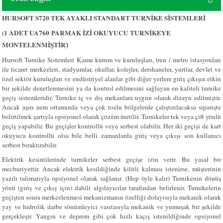
HURSOFT S720 TEK AYAKLI STANDART TURNİKE SİSTEMLERİ
(1 ADET UA760
PARMAK İZİ OKUYUCU TURNİKEYE
)
MONTELENMİŞTİR
Hursoft Turnike Sistemleri Kamu kurum ve kuruluşları, tren / metro istasyonları
ile ticaret merkezleri, stadyumlar, okullar, kolejler, dershaneler, yurtlar, devlet ve
özel sektör kuruluşları ve endüstriyel alanlar gibi diğer yerlere giriş çıkışın etkin
bir şekilde denetlenmesini ya da kontrol edilmesini sağlayan en kaliteli turnike
geçiş sistemleridir.
Turnike iç ve dış mekanlara uygun olarak dizayn edilmiştir.
Ancak aşırı nem ortamında veya çok tozlu bölgelerde çalıştırılacaksa siparişte
belirtilmek şartıyla opsiyonel olarak çözüm üretilir. Turnikeler tek veya çift yönlü
geçiş yapabilir. Bu geçişler kontrollü veya serbest olabilir. Her iki geçişi de kart
okuyucu kontrollü olsa bile belli zamanlarda giriş veya çıkışı son kullanıcı
serbest bıraktırabilir.
Elektrik kesintilerinde turnikeler serbest geçişe izin verir. Bu yasal bir
mecburiyettir. Ancak elektrik kesildiğinde kilitli kalması istenirse, müşterinin
yazılı talimatıyla opsiyonel olarak sağlanır. (Hep öyle kalır) Turnikenin dönüş
yönü (giriş ve çıkış için) dahili algılayıcılar tarafından belirlenir. Turnikelerin
geçişten sonra merkezlenmesi mekanizmanın özelliği dolayısıyla mekanik olarak
yay ve hidrolik darbe sönümleyici vasıtasıyla mekanik ve yumuşak bir şekilde
gerçekleşir. Yangın ve deprem gibi çok hızlı kaçış istenildiğinde opsiyonel