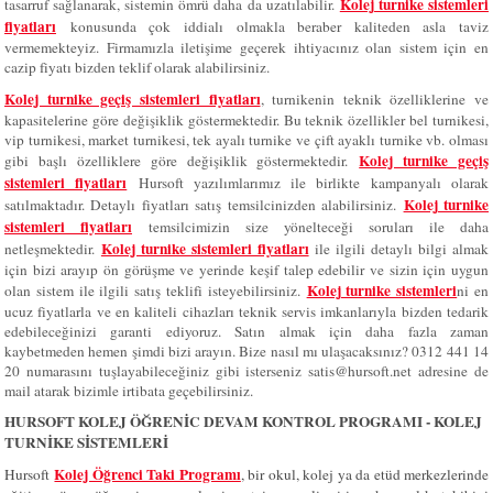
Kolej turnike sistemleri
tasarruf sağlanarak, sistemin ömrü daha da uzatılabilir.
fiyatları
konusunda çok iddialı olmakla beraber kaliteden asla taviz
vermemekteyiz. Firmamızla iletişime geçerek ihtiyacınız olan sistem için en
cazip fiyatı bizden teklif olarak alabilirsiniz.
Kolej turnike geçiş sistemleri fiyatları
, turnikenin teknik özelliklerine ve
kapasitelerine göre değişiklik göstermektedir. Bu teknik özellikler bel turnikesi,
vip turnikesi, market turnikesi, tek ayalı turnike ve çift ayaklı turnike vb. olması
Kolej turnike geçiş
gibi başlı özelliklere göre değişiklik göstermektedir.
sistemleri fiyatları
Hursoft yazılımlarımız ile birlikte kampanyalı olarak
Kolej turnike
satılmaktadır. Detaylı fiyatları satış temsilcinizden alabilirsiniz.
sistemleri fiyatları
temsilcimizin size yönelteceği soruları ile daha
Kolej turnike sistemleri fiyatları
netleşmektedir.
ile ilgili detaylı bilgi almak
için bizi arayıp ön görüşme ve yerinde keşif talep edebilir ve sizin için uygun
Kolej turnike sistemleri
olan sistem ile ilgili satış teklifi isteyebilirsiniz.
ni en
ucuz fiyatlarla ve en kaliteli cihazları teknik servis imkanlarıyla bizden tedarik
edebileceğinizi garanti ediyoruz. Satın almak için daha fazla zaman
kaybetmeden hemen şimdi bizi arayın. Bize nasıl mı ulaşacaksınız? 0312 441 14
20 numarasını tuşlayabileceğiniz gibi isterseniz satis@hursoft.net adresine de
mail atarak bizimle irtibata geçebilirsiniz.
HURSOFT KOLEJ ÖĞRENİC DEVAM KONTROL PROGRAMI - KOLEJ
TURNİKE SİSTEMLERİ
Kolej Öğrenci Taki Programı
Hursoft
, bir okul, kolej ya da etüd merkezlerinde