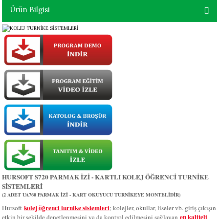
Ürün Bilgisi
HURSOFT S720 PARMAK İZİ - KARTLI KOLEJ ÖĞRENCİ TURNİKE
SİSTEMLERİ
(2 ADET UA760 PARMAK İZİ - KART OKUYUCU TURNİKEYE MONTELİDİR)
kolej öğrenci turnike sistemleri
Hursoft
; kolejler, okullar, liseler vb. giriş çıkışın
en kaliteli
etkin bir şekilde denetlenmesini ya da kontrol edilmesini sağlayan