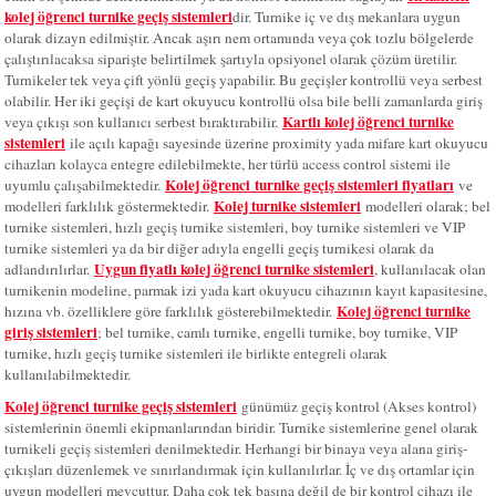
kolej öğrenci turnike geçiş sistemleri
dir. Turnike iç ve dış mekanlara uygun
olarak dizayn edilmiştir. Ancak aşırı nem ortamında veya çok tozlu bölgelerde
çalıştırılacaksa siparişte belirtilmek şartıyla opsiyonel olarak çözüm üretilir.
Turnikeler tek veya çift yönlü geçiş yapabilir. Bu geçişler kontrollü veya serbest
olabilir. Her iki geçişi de kart okuyucu kontrollü olsa bile belli zamanlarda giriş
Kartlı kolej öğrenci turnike
veya çıkışı son kullanıcı serbest bıraktırabilir.
sistemleri
ile açılı kapağı sayesinde üzerine proximity yada mifare kart okuyucu
cihazları kolayca entegre edilebilmekte, her türlü access control sistemi ile
Kolej öğrenci
turnike geçiş sistemleri fiyatları
uyumlu çalışabilmektedir.
ve
Kolej turnike sistemleri
modelleri farklılık göstermektedir.
modelleri olarak; bel
turnike sistemleri, hızlı geçiş turnike sistemleri, boy turnike sistemleri ve VIP
turnike sistemleri ya da bir diğer adıyla engelli geçiş turnikesi olarak da
Uygun fiyatlı kolej öğrenci turnike sistemleri
adlandırılırlar.
, kullanılacak olan
turnikenin modeline, parmak izi yada kart okuyucu cihazının kayıt kapasitesine,
Kolej öğrenci turnike
hızına vb. özelliklere göre farklılık gösterebilmektedir.
giriş sistemleri
; bel turnike, camlı turnike, engelli turnike, boy turnike, VIP
turnike, hızlı geçiş turnike sistemleri ile birlikte entegreli olarak
kullanılabilmektedir.
Kolej öğrenci turnike geçiş sistemleri
günümüz geçiş kontrol (Akses kontrol)
sistemlerinin önemli ekipmanlarından biridir. Turnike sistemlerine genel olarak
turnikeli geçiş sistemleri denilmektedir. Herhangi bir binaya veya alana giriş-
çıkışları düzenlemek ve sınırlandırmak için kullanılırlar. İç ve dış ortamlar için
uygun modelleri mevcuttur. Daha çok tek başına değil de bir kontrol cihazı ile