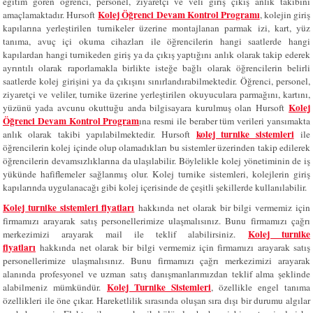
eğitim gören öğrenci, personel, ziyaretçi ve veli giriş çıkış anlık takibini
Kolej Öğrenci Devam Kontrol Programı
amaçlamaktadır. Hursoft
, kolejin giriş
kapılarına yerleştirilen turnikeler üzerine montajlanan parmak izi, kart, yüz
tanıma, avuç içi okuma cihazları ile öğrencilerin hangi saatlerde hangi
kapılardan hangi turnikeden giriş ya da çıkış yaptığını anlık olarak takip ederek
ayrıntılı olarak raporlamakla birlikte isteğe bağlı olarak öğrencilerin belirli
saatlerde kolej girişini ya da çıkışını sınırlandırabilmektedir. Öğrenci, personel,
ziyaretçi ve veliler, turnike üzerine yerleştirilen okuyuculara parmağını, kartını,
Kolej
yüzünü yada avcunu okuttuğu anda bilgisayara kurulmuş olan Hursoft
Öğrenci Devam Kontrol Program
ına resmi ile beraber tüm verileri yansımakta
kolej turnike sistemleri
anlık olarak takibi yapılabilmektedir. Hursoft
ile
ö
ğrencilerin kolej içinde olup olamadıkları bu sistemler üzerinden takip edilerek
öğrencilerin devamsızlıklarına da ulaşılabilir. Böylelikle kolej yönetiminin de iş
yükünde hafiflemeler sağlanmış olur. Kolej turnike sistemleri, kolejlerin giriş
kapılarında uygulanacağı gibi kolej içerisinde de çeşitli şekillerde kullanılabilir.
Kolej turnike sistemleri fiyatları
hakkında net olarak bir bilgi vermemiz için
firmamızı arayarak satış personellerimize ulaşmalısınız. Bunu firmamızı çağrı
Kolej turnike
merkezimizi arayarak mail ile teklif alabilirsiniz.
fiyatlar
ı
hakkında net olarak bir bilgi vermemiz için firmamızı arayarak satış
personellerimize ulaşmalısınız. Bunu firmamızı çağrı merkezimizi arayarak
alanında profesyonel ve uzman satış danışmanlarımızdan teklif alma şeklinde
Kolej Turnike Sistemleri
alabilmeniz mümkündür.
, özellikle engel tanıma
özellikleri ile öne çıkar. Hareketlilik sırasında oluşan sıra dışı bir durumu algılar