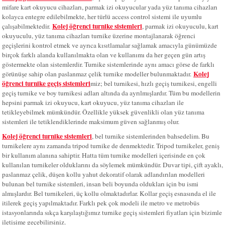
mifare kart okuyucu cihazları, parmak izi okuyucular yada yüz tanıma cihazları
kolayca entegre edilebilmekte, her türlü access control sistemi ile uyumlu
Kolej öğrenci turnike sistemleri
çalışabilmektedir.
, parmak izi okuyuculu, kart
okuyuculu, yüz tanıma cihazları turnike üzerine montajlanarak öğrenci
geçişlerini kontrol etmek ve ayrıca kısıtlamalar sağlamak amacıyla günümüzde
birçok farklı alanda kullanılmakta olan ve kullanımı da her geçen gün artış
göstermekte olan sistemlerdir. Turnike sistemlerinde aynı amacı görse de farklı
Kolej
görünüşe sahip olan paslanmaz çelik turnike modeller bulunmaktadır.
öğrenci turnike geçiş sistemleri
miz; bel turnikesi, hızlı geçiş turnikesi, engelli
geçiş turnike ve boy turnikesi adları altında da ayrılmışlardır. Tüm bu modellerin
hepsini parmak izi okuyucu, kart okuyucu, yüz tanıma cihazları ile
tetikleyebilmek mümkündür. Özellikle yüksek güvenlikli olan yüz tanıma
sistemleri ile tetiklendiklerinde maksimum güven sağlanmış olur.
Kolej öğrenci turnike sistemleri
, b
el turnike sistemlerinden bahsedelim. Bu
turnikelere aynı zamanda tripod turnike de denmektedir. Tripod turnikeler, geniş
bir kullanım alanına sahiptir. Hatta tüm turnike modelleri içerisinde en çok
kullanılan turnikeler olduklarını da söylemek mümkündür. Duvar tipi, çift ayaklı,
paslanmaz çelik, düşen kollu yahut dekoratif olarak adlandırılan modelleri
bulunan bel turnike sistemleri, insan beli boyunda oldukları için bu ismi
almışlardır. Bel turnikeleri, üç kollu olmaktadırlar. Kollar geçiş esnasında el ile
itilerek geçiş yapılmaktadır. Farklı pek çok modeli ile metro ve metrobüs
istasyonlarında sıkça karşılaştığımız turnike geçiş sistemleri fiyatları için bizimle
iletişime geçebilirsiniz.