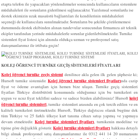
etapta telefon ile yapacakları yönlendirmeler sonucunda kullanıcıların sistemlere
müdahaleleri ile sorunların giderilmesi sağlanacaktır. Yazılımsal sorunlarda ise
destek ekimizin uzak masaüstü bağlantıları ile kendilerinin müdahaleleri
seçeneği de kullanıcılara sunulmaktadır. Sorunların bu şekilde çözülememesi
durumunda destek ekibinden alınan randevular sonucundan firmamıza ait teknik
ekipler tarafından yerinde müdahalelerle sorunlar giderilebilmektedir. Turnike
sistemleri fiyat listesi için alnında oldukça uzman ve profesyonel satış
danışmanlarımız ile irtibata geçin!
KOLEJ ÖĞRENCİ TURNİKE GEÇİŞ SİSTEMLERİ FİYATLARI
Kolej öğrenci turnike geçiş sistemi
denilince akla gelen ilk gelen şüphesiz ki;
Kolej öğrenci turnike sistemleri fiyatları
Hursoft turnike sistemidir.
nda cazip
fiyat ve ödeme avantajları için hemen bize ulaşın. Turnike geçiş sistemleri
fiyatları Türkiye distribütörü konumunda olduğumuz için bu turnikeleri en
kolej
uygun ve ucuz fiyat teklifini sadece ve sadece bizden alabilirsiniz! Hursoft
öğrenci turnike sistemleri
, turnike sistemleri arasında en çok tercih edilen ve en
kaliteli turnikeleri üretmektedir. Hursoft, Türkiye dağıtıcısı olarak bugüne dek
tüm Türkiye ve 25 farklı ülkeye kart tanıma cihazı satışı yapmış ve yapmaya
Kolej turnike sistemleri fiyatları
devam etmektedir.
, turnikenin modeline ve
Kolej turnike sistemleri fiyatları
tipine göre değişiklik gösterir.
hakkına detaylı
bilgi almak profesyonel satış danışmanlarımız ile 0312 441 14 20 numarasını