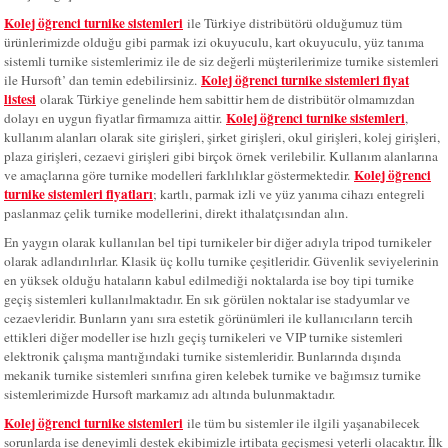
Kolej öğrenci turnike sistemleri
ile Türkiye distribütörü olduğumuz tüm
ürünlerimizde olduğu gibi parmak izi okuyuculu, kart okuyuculu, yüz tanıma
sistemli turnike sistemlerimiz ile de siz değerli müşterilerimize turnike sistemleri
Kolej öğrenci turnike sistemleri fiyat
ile Hursoft’ dan temin edebilirsiniz.
listesi
olarak Türkiye genelinde hem sabittir hem de distribütör olmamızdan
Kolej öğrenci turnike sistemleri
dolayı en uygun fiyatlar firmamıza aittir.
,
kullanım alanları olarak site girişleri, şirket girişleri, okul girişleri, kolej girişleri,
plaza girişleri, cezaevi girişleri gibi birçok örnek verilebilir. Kullanım alanlarına
Kolej öğrenci
ve amaçlarına göre turnike modelleri farklılıklar göstermektedir.
turnike sistemleri fiyatları
; kartlı, parmak izli ve yüz yanıma cihazı entegreli
paslanmaz çelik turnike modellerini, direkt ithalatçısından alın.
En yaygın olarak kullanılan bel tipi turnikeler bir diğer adıyla tripod turnikeler
olarak adlandırılırlar. Klasik üç kollu turnike çeşitleridir. Güvenlik seviyelerinin
en yüksek olduğu hataların kabul edilmediği noktalarda ise boy tipi turnike
geçiş sistemleri kullanılmaktadır. En sık görülen noktalar ise stadyumlar ve
cezaevleridir. Bunların yanı sıra estetik görünümleri ile kullanıcıların tercih
ettikleri diğer modeller ise hızlı geçiş turnikeleri ve VIP turnike sistemleri
elektronik çalışma mantığındaki turnike sistemleridir. Bunlarında dışında
mekanik turnike sistemleri sınıfına giren kelebek turnike ve bağımsız turnike
sistemlerimizde Hursoft markamız adı altında bulunmaktadır.
Kolej öğrenci turnike sistemleri
ile t
üm bu sistemler ile ilgili yaşanabilecek
sorunlarda ise deneyimli destek ekibimizle irtibata geçişmesi yeterli olacaktır. İlk