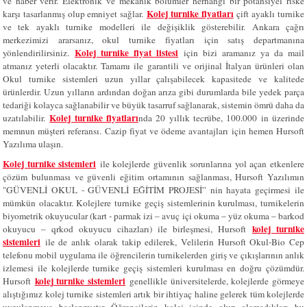
ve haber verir. Elektronik ve mekanik bölümler herhangi bir potansiyel riske
Kolej turnike fiyatları
karşı tasarlanmış olup emniyet sağlar.
çift ayaklı turnike
ve tek ayaklı turnike modelleri ile değişiklik gösterebilir. Ankara çağrı
merkezimizi ararsanız, okul turnike fiyatları için satış departmanına
Kolej turnike fiyat listesi
yönlendirilirsiniz.
için bizi aramanız ya da mail
atmanız yeterli olacaktır. Tamamı ile garantili ve orijinal İtalyan ürünleri olan
Okul turnike sistemleri uzun yıllar çalışabilecek kapasitede ve kalitede
ürünlerdir. Uzun yılların ardından doğan arıza gibi durumlarda bile yedek parça
tedariği kolayca sağlanabilir ve büyük tasarruf sağlanarak, sistemin ömrü daha da
Kolej turnike fiyatları
uzatılabilir.
nda 20 yıllık tecrübe, 100.000 in üzerinde
memnun müşteri referansı. Cazip fiyat ve ödeme avantajları için hemen Hursoft
Yazılıma ulaşın.
Kolej turnike sistemleri
ile kolejlerde güvenlik sorunlarına yol açan etkenlere
çözüm bulunması ve güvenli eğitim ortamının sağlanması, Hursoft Yazılımın
"GÜVENLİ OKUL - GÜVENLİ EĞİTİM PROJESİ” nin hayata geçirmesi ile
mümkün olacaktır. Kolejlere turnike geçiş sistemlerinin kurulması, turnikelerin
biyometrik okuyucular (kart - parmak izi – avuç içi okuma – yüz okuma – barkod
kolej turnike
okuyucu – qrkod okuyucu cihazları) ile birleşmesi, Hursoft
sistemleri
ile de anlık olarak takip edilerek, Velilerin Hursoft Okul-Bio Cep
telefonu mobil uygulama ile öğrencilerin turnikelerden giriş ve çıkışlarının anlık
izlemesi ile kolejlerde turnike geçiş sistemleri kurulması en doğru çözümdür.
kolej turnike sistemleri
Hursoft
genellikle üniversitelerde, kolejlerde görmeye
alıştığımız kolej turnike sistemleri artık bir ihtiyaç haline gelerek tüm kolejlerde