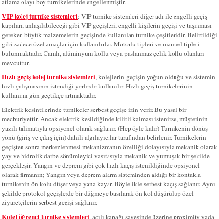
atlama olayı boy turnikelerinde engellenmiştir.
VIP kolej turnike sistemleri
: VIP turnike sistemleri diğer adı ile engelli geçiş
kapıları, anlaşılabileceği gibi VIP geçişleri, engelli kişilerin geçişi ve taşınması
gereken büyük malzemelerin geçişinde kullanılan turnike çeşitleridir. Belirtildiği
gibi sadece özel amaçlar için kullanılırlar. Motorlu tipleri ve manuel tipleri
bulunmaktadır. Camlı, alüminyum kollu veya paslanmaz çelik kollu olanları
mevcuttur.
Hızlı geçiş kolej turnike sistemleri
, kolejlerin
geçişin yoğun olduğu ve sistemin
hızlı çalışmasının istendiği yerlerde kullanılır. Hızlı geçiş turnikelerinin
kullanımı gün geçtikçe artmaktadır.
Elektrik kesintilerinde turnikeler serbest geçişe izin verir. Bu yasal bir
mecburiyettir. Ancak elektrik kesildiğinde kilitli kalması istenirse, müşterinin
yazılı talimatıyla opsiyonel olarak sağlanır. (Hep öyle kalır) Turnikenin dönüş
yönü (giriş ve çıkış için) dahili algılayıcılar tarafından belirlenir. Turnikelerin
geçişten sonra merkezlenmesi mekanizmanın özelliği dolayısıyla mekanik olarak
yay ve hidrolik darbe sönümleyici vasıtasıyla mekanik ve yumuşak bir şekilde
gerçekleşir. Yangın ve deprem gibi çok hızlı kaçış istenildiğinde opsiyonel
olarak firmanın; Yangın veya deprem alarm sisteminden aldığı bir kontakla
turnikenin ön kolu düşer veya yana kayar. Böylelikle serbest kaçış sağlanır. Aynı
şekilde protokol geçişlerde bir düğmeye basılarak ön kol düşürülüp özel
ziyaretçilerin serbest geçişi sağlanır.
Kolej öğrenci turnike sistemleri
, açılı kapağı sayesinde üzerine proximity yada