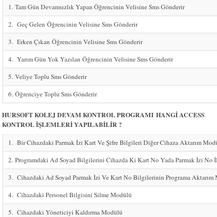
1.
Tam Gün Devamsızlık Yapan Öğrencinin Velisine Sms Gönderir
2.
Geç Gelen
Öğrencinin Velisine Sms Gönderir
3.
Erken Çıkan
Öğrencinin Velisine Sms Gönderir
4.
Yarım Gün Yok Yazılan
Öğrencinin Velisine Sms Gönderir
5.
Veliye Toplu Sms Gönderir
6.
Öğrenciye Toplu Sms Gönderir
HURSOFT KOLEJ DEVAM KONTROL PROGRAMI
HANGİ ACCESS
KONTROL İŞLEMLERİ YAPILABİLİR ?
1.
Bir Cihazdaki Parmak İzi Kart Ve Şifre Bilgileri Diğer Cihaza Aktarım Mod
2.
Programdaki Ad Soyad Bilgilerini Cihazda Ki Kart No Yada Parmak İzi No İl
3.
Cihazdaki Ad Soyad Parmak İzi Ve Kart No Bilgilerinin Programa Aktarım
4.
Cihazdaki Personel Bilgisini Silme Modülü
5.
Cihazdaki Yöneticiyi Kaldırma Modülü