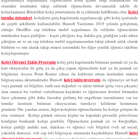
uygulanmaya başlanmıştır. Öğrencilerin kolej içinde olup olamadıkları bu
sistemler üzerinden takip edilerek öğrencilerin devamsızlık takibi de
Kolej
kolaylaşmıştır. Böylelikle kolej yönetiminin de iş yükünde hafifletmiş olur.
turnike sistemleri
, kolejlerin giriş kapılarında uygulanacağı gibi kolej içerisinde
de çeşitli şekillerde kullanılabilir. Hursoft Yazılımın 2019 yılında geliştirmiş
olduğu OkulBio cep telefonu mobil uygulaması ile velilerin öğrencilerin
turnikeden kaçta girdiğini – kaçta çıktığını, kaç dakika geç girdiğini yada erken
çıktığını an ve an cep telefonu mobil uygulamasından takip ederek anlık olarak
bildirim ve sms alarak takip etmesi sistemdeki bir diğer yenilik öğrenci takibini
kolaylaştırmıştır.
Kolej Öğrenci Takip Programı
kolej giriş kapılarında bulunan parmak izi ya da
kart okuyucular ile giriş ya da çıkış yapan öğrencilerin kart ya da parmak izi
bilgilerini Access Point Router cihazı ile kablosuz ortam üzerinden sunucu
kolej takip programı
bilgisayarına aktarmaktadır. Hursoft
ile öğrenciye ait kart
veya parmak izi bilgileri, tarih-saat değerleri ve işlem türünü (giriş veya çıkışını)
alan sunucu bu verileri veritabanına kaydeder ve öğrencinin dersleri bitmeden
önce çıkmama gibi daha önceden girilmiş bir engelleme tanımlaması var ise
turnike üzerinde bulunan okuyuculara turnikeyi kilitleme komutunu
gönderir. Öte yandan sistem, diğer kolejlerin öğrencilerinin bu koleje girişine de
izin vermiyor.
Koleje girmek isteyen kişiler ise kapıdaki güvenlik görevlisine
kimliğini bırakarak koleje girebilir.
Öğrencilerin parmak izi ve fotoğrafları,
koleje girdiği andaki saat, dakikası ve öğrenci veli bilgileri (veli ad soyad,
kolej
yakınlık derecesi, veli cep tel) bilgisayar ortamında kaydediliyor. Hursoft
öğrenci takip programı
ile geç gelen ya da koleje gelmeyen öğrencinin velisine