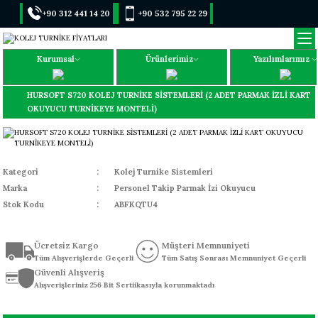
+90 312 441 14 20
+90 532 795 22 29
Kurumsal
Ürünlerimiz
Yazılımlarımız
HURSOFT S720 KOLEJ TURNİKE SİSTEMLERİ (2 ADET PARMAK İZLİ KART
OKUYUCU TURNİKEYE MONTELİ)
Kategori
Kolej Turnike Sistemleri
Marka
Personel Takip Parmak İzi Okuyucu
Stok Kodu
ABFKQTU4
Ücretsiz Kargo
Müşteri Memnuniyeti
Tüm Alışverişlerde Geçerli
Tüm Satış Sonrası Memnuniyet Geçerli
Güvenli Alışveriş
Alışverişleriniz 256 Bit Sertiikasıyla korunmaktadı