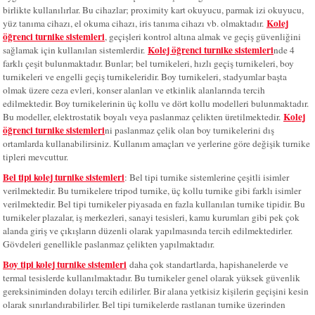
birlikte kullanılırlar. Bu cihazlar; proximity kart okuyucu, parmak izi okuyucu,
Kolej
yüz tanıma cihazı, el okuma cihazı, iris tanıma cihazı vb. olmaktadır.
öğrenci turnike sistemleri
, geçişleri kontrol altına almak ve geçiş güvenliğini
Kolej öğrenci turnike sistemleri
sağlamak için kullanılan sistemlerdir.
nde 4
farklı çeşit bulunmaktadır. Bunlar; bel turnikeleri, hızlı geçiş turnikeleri, boy
turnikeleri ve engelli geçiş turnikeleridir. Boy turnikeleri, stadyumlar başta
olmak üzere ceza evleri, konser alanları ve etkinlik alanlarında tercih
edilmektedir. Boy turnikelerinin üç kollu ve dört kollu modelleri bulunmaktadır.
Kolej
Bu modeller, elektrostatik boyalı veya paslanmaz çelikten üretilmektedir.
öğrenci turnike sistemleri
ni paslanmaz çelik olan boy turnikelerini dış
ortamlarda kullanabilirsiniz. Kullanım amaçları ve yerlerine göre değişik turnike
tipleri mevcuttur.
Bel tipi kolej turnike sistemleri
: Bel tipi turnike sistemlerine çeşitli isimler
verilmektedir. Bu turnikelere tripod turnike, üç kollu turnike gibi farklı isimler
verilmektedir. Bel tipi turnikeler piyasada en fazla kullanılan turnike tipidir. Bu
turnikeler plazalar, iş merkezleri, sanayi tesisleri, kamu kurumları gibi pek çok
alanda giriş ve çıkışların düzenli olarak yapılmasında tercih edilmektedirler.
Gövdeleri genellikle paslanmaz çelikten yapılmaktadır.
Boy tipi kolej turnike sistemleri
daha çok standartlarda, hapishanelerde ve
termal tesislerde kullanılmaktadır. Bu turnikeler genel olarak yüksek güvenlik
gereksiniminden dolayı tercih edilirler. Bir alana yetkisiz kişilerin geçişini kesin
olarak sınırlandırabilirler. Bel tipi turnikelerde rastlanan turnike üzerinden