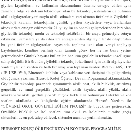
giyilen kıyafetlerin ve kullanılan aksesuarların üzerine entegre edilen aynı
zamanda bilgi ve iletişim teknolojisi olan bu teknoloji, sistemlerin de bulunan
akıllı algılayıcılar yardımıyla akıllı cihazlara veri aktaran ürünlerdir. Giyilebilir
teknoloji kavramı teknolojinin günlük giyilen kıyafetlere veya kullanılan
aksesuarlara entegre edilmesidir. 21. yüzyılın en önemli gelişmelerinden biri olan
giyilebilir teknoloji moda ve teknoloji sektörünün bir araya gelmesiyle ortaya
çıkmıştır. Kumaşlara ya da cihazlara entegre edilen algılayıcılar ile oluşturulan
bu yeni ürünler algılayıcıları sayesinde toplama izni olan veriyi toplayıp
kaydetmekte, kendine verilmiş olan tanımlı görev her ne ise bunu yerine
getirmektedir. Günlük hayatta kullanılan her ürün giyilebilir teknoloji özelliğine
sahip değildir. Bir ürünün giyilebilir teknoloji olabilmesi için akıllı algılayıcılar
yardımıyla izin verilen ve belli bir amaç için toplanan verileri RS232 / 485, TCP
/ IP, USB, Wifi, Bluetooth kablolu veya kablosuz veri iletişimi ile geliştirilmiş
olduğumuz yazılıma (Hursoft Kolej Öğrenci Devam Programına) aktarmaktadır.
Giyilebilir teknoloji pazarında günümüzde akıllı saat, akıllı bileklik, artırılmış
gerçeklik ve sanal gerçeklik gözlükleri, akıllı kıyafet, akıllı yüzük, akıllı
ayakkabı ve akıllı gözlük gibi vb. birçok farklı alan bulunuyor. Bileklik ve kol
saatleri okullarda ve kolejlerde eğitim alanlarında Hursoft Yazılım ile
"GÜVENLİ OKUL GÜVENLİ EĞİTİM PROJESİ” ile büyük ses getirecektir.
Özellikle bileklik ve kol saatleri tüm okul ve kolejlerde turnike geçiş
sistemlerinde en çok talep edilecek sistemler arasında yerini alacaktır.
HURSOFT KOLEJ ÖĞRENCİ DEVAM KONTROL PROGRAMI İLE