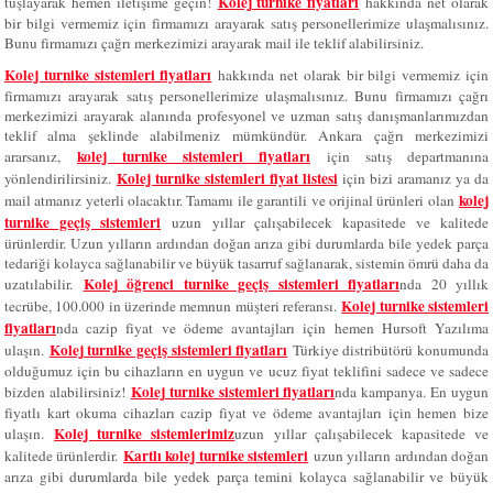
Kolej turnike fiyatları
tuşlayarak hemen iletişime geçin!
hakkında net olarak
bir bilgi vermemiz için firmamızı arayarak satış personellerimize ulaşmalısınız.
Bunu firmamızı çağrı merkezimizi arayarak mail ile teklif alabilirsiniz.
Kolej turnike sistemleri fiyatları
hakkında net olarak bir bilgi vermemiz için
firmamızı arayarak satış personellerimize ulaşmalısınız. Bunu firmamızı çağrı
merkezimizi arayarak alanında profesyonel ve uzman satış danışmanlarımızdan
teklif alma şeklinde alabilmeniz mümkündür. Ankara çağrı merkezimizi
kolej turnike sistemleri fiyatları
ararsanız,
için satış departmanına
Kolej turnike sistemleri fiyat listesi
yönlendirilirsiniz.
için bizi aramanız ya da
kolej
mail atmanız yeterli olacaktır. Tamamı ile garantili ve orijinal ürünleri olan
turnike geçiş sistemleri
uzun yıllar çalışabilecek kapasitede ve kalitede
ürünlerdir. Uzun yılların ardından doğan arıza gibi durumlarda bile yedek parça
tedariği kolayca sağlanabilir ve büyük tasarruf sağlanarak, sistemin ömrü daha da
Kolej öğrenci turnike geçiş sistemleri fiyatları
uzatılabilir.
nda 20 yıllık
Kolej turnike sistemleri
tecrübe, 100.000 in üzerinde memnun müşteri referansı.
fiyatları
nda cazip fiyat ve ödeme avantajları için hemen Hursoft Yazılıma
Kolej turnike geçiş sistemleri fiyatları
ulaşın.
Türkiye distribütörü konumunda
olduğumuz için bu cihazların en uygun ve ucuz fiyat teklifini sadece ve sadece
Kolej turnike sistemleri fiyatları
bizden alabilirsiniz!
nda kampanya. En uygun
fiyatlı kart okuma cihazları cazip fiyat ve ödeme avantajları için hemen bize
Kolej turnike sistemlerimiz
ulaşın.
uzun yıllar çalışabilecek kapasitede ve
Kartlı kolej turnike sistemleri
kalitede ürünlerdir.
uzun yılların ardından doğan
arıza gibi durumlarda bile yedek parça temini kolayca sağlanabilir ve büyük