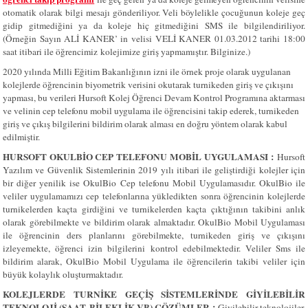
otomatik olarak bilgi mesajı gönderiliyor. Veli böylelikle çocuğunun koleje geç
gidip gitmediğini ya da koleje hiç gitmediğini SMS ile bilgilendiriliyor.
(Örneğin Sayın ALİ KANER’ in velisi VELİ KANER 01.03.2012 tarihi 18:00
saat itibari ile öğrencimiz
kolejimize giriş yapmamıştır. Bilginize.)
2020 yılında Milli Eğitim Bakanlığının izni ile örnek proje olarak uygulanan
kolejlerde öğrencinin biyometrik verisini okutarak turnikeden giriş ve çıkışını
yapması, bu verileri Hursoft Kolej Öğrenci Devam Kontrol Programına aktarması
ve velinin cep telefonu mobil uygulama ile öğrencisini takip ederek, turnikeden
giriş ve çıkış bilgilerini bildirim olarak alması en doğru yöntem olarak kabul
edilmiştir.
HURSOFT OKULBİO CEP TELEFONU MOBİL UYGULAMASI
:
Hursoft
Yazılım ve Güvenlik Sistemlerinin 2019 yılı itibari ile geliştirdiği kolejler için
bir diğer yenilik ise OkulBio Cep telefonu Mobil Uygulamasıdır. OkulBio ile
veliler uygulamamızı cep telefonlarına yükledikten sonra öğrencinin kolejlerde
turnikelerden kaçta girdiğini ve turnikelerden kaçta çıktığının takibini anlık
olarak görebilmekte ve bildirim olarak almaktadır. OkulBio Mobil Uygulaması
ile öğrencinin ders planlarını görebilmekte, turnikeden giriş ve çıkışını
izleyemekte, öğrenci izin bilgilerini kontrol edebilmektedir. Veliler Sms ile
bildirim alarak, OkulBio Mobil Uygulama ile öğrencilerin takibi veliler için
büyük kolaylık oluşturmaktadır.
KOLEJLERDE TURNİKE GEÇİŞ SİSTEMLERİNDE GİYİLEBİLİR
TEKNOLOJİ (SAAT, BİLEKLİK VB) ÇÖZÜMLER
:
Giyilebilir teknolojiler,