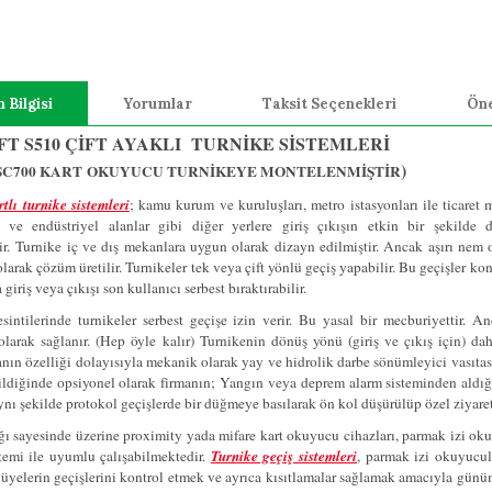
 Bilgisi
Yorumlar
Taksit Seçenekleri
Öne
T S510 ÇİFT AYAKLI TURNİKE SİSTEMLERİ
)
 SC700 KART
OKUYUCU TURNİKEYE MONTELENMİŞTİR
rtlı turnike sistemleri
; kamu kurum ve kuruluşları, metro istasyonları ile ticaret me
ı ve endüstriyel alanlar gibi diğer yerlere giriş çıkışın etkin bir şekilde
r.
Turnike iç ve dış mekanlara uygun olarak dizayn edilmiştir. Ancak aşırı nem ort
larak çözüm üretilir. Turnikeler tek veya çift yönlü geçiş yapabilir. Bu geçişler kont
giriş veya çıkışı son kullanıcı serbest bıraktırabilir.
esintilerinde turnikeler serbest geçişe izin verir. Bu yasal bir mecburiyettir. An
olarak sağlanır. (Hep öyle kalır) Turnikenin dönüş yönü (giriş ve çıkış için) dahi
ın özelliği dolayısıyla mekanik olarak yay ve hidrolik darbe sönümleyici vasıtas
nildiğinde opsiyonel olarak firmanın; Yangın veya deprem alarm sisteminden aldığı
ynı şekilde protokol geçişlerde bir düğmeye basılarak ön kol düşürülüp özel ziyaretç
ğı sayesinde üzerine proximity yada mifare kart okuyucu cihazları, parmak izi oku
stemi ile uyumlu çalışabilmektedir.
Turnike geçiş sistemleri
, parmak izi okuyucul
 üyelerin geçişlerini kontrol etmek ve ayrıca kısıtlamalar sağlamak amacıyla günü