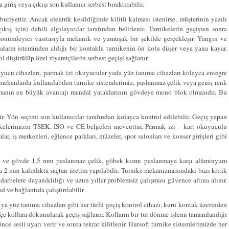
iriş veya çıkışı son kullanıcı serbest bıraktırabilir.
buriyettir. Ancak elektrik kesildiğinde kilitli kalması istenirse, müşterinin yazılı
ış için) dahili algılayıcılar tarafından belirlenir. Turnikelerin geçişten sonra
önümleyici vasıtasıyla mekanik ve yumuşak bir şekilde gerçekleşir. Yangın ve
alarm isteminden aldığı bir kontakla turnikenin ön kolu düşer veya yana kayar.
 düşürülüp özel ziyaretçilerin serbest geçişi sağlanır.
uyucu cihazları, parmak izi okuyucular yada yüz tanıma cihazları kolayca entegre
i mekanlarda kullanılabilen turnike sistemlerimiz, paslanmaz çelik veya geniş renk
nizmanın en büyük avantajı mandal yataklarının gövdeye mono blok olmasıdır. Bu
. Yön seçimi son kullanıcılar tarafından kolayca kontrol edilebilir. Geçiş yapan
rnikelerimizin TSEK, ISO ve CE belgeleri mevcuttur. Parmak izi – kart okuyuculu
alar, iş merkezleri, eğlence parkları, müzeler, spor salonları ve konser girişleri gibi
llar ve gövde 1,5 mm paslanmaz çelik, göbek kısmı paslanmaya karşı alüminyum
 2 mm kalınlıkta saçtan üretim yapılabilir. Turnike mekanizmasındaki bazı kritik
 darbelere dayanıklılığı ve uzun yıllar problemsiz çalışması güvence altına alınır.
d ve bağlantıda çalıştırılabilir.
 ya yüz tanıma cihazları gibi her türlü geçiş kontrol cihazı, kuru kontak üzerinden
fifçe kollara dokunularak geçiş sağlanır. Kolların bir tur dönme işlemi tamamlandığı
nce sesli uyarı verir ve sonra tekrar kilitlenir. Hursoft turnike sistemlerimizde her