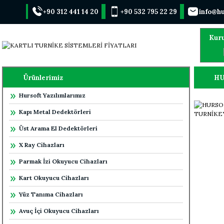
+90 312 441 14 20
+90 532 795 22 29
info@hu
Kur
Ürünlerimiz
HU
Hursoft Yazılımlarımız
Kapı Metal Dedektörleri
Üst Arama El Dedektörleri
X Ray Cihazları
Parmak İzi Okuyucu Cihazları
Kart Okuyucu Cihazları
Yüz Tanıma Cihazları
Avuç İçi Okuyucu Cihazları