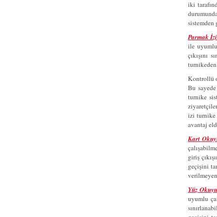
iki tarafı
durumunda,
sistemden g
Parmak İzi
ile uyumlu
çıkışını s
turnikeden
Kontrollü 
Bu sayede 
turnike sis
ziyaretçile
izi turnike
avantaj eld
Kart
Okuyu
çalışabilm
giriş çıkı
geçişini t
verilmeyen 
Yüz
Okuyu
uyumlu çal
sınırlanab