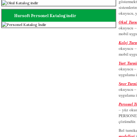
göstermekt
sistemlerim
okuyucu, y
Hursoft Personel Katalog indir
Okul Turni
okuyucu – 
mobil uygul
Kolej Turn
okuyucu – 
mobil uygul
Yurt Turni
okuyucu – 
uygulama il
Spor Turni
okuyucu – 
uygulama il
Personel T
– yüz okum
PERSONEL-Bi
çözümdür.
Bel turnik
modelleri
i