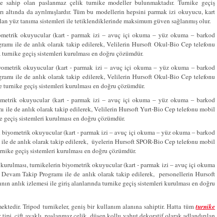
üşe sahip olan paslanmaz çelik turnike modeller bulunmaktadır. Turnike geçiş
dları altında da ayrılmışlardır. Tüm bu modellerin hepsini parmak izi okuyucu, kart
an yüz tanıma sistemleri ile tetiklendiklerinde maksimum güven sağlanmış olur.
iyometrik okuyucular (kart - parmak izi – avuç içi okuma – yüz okuma – barkod
amı ile de anlık olarak takip edilerek, Velilerin Hursoft Okul-Bio Cep telefonu
da turnike geçiş sistemleri kurulması en doğru çözümdür.
 biyometrik okuyucular (kart - parmak izi – avuç içi okuma – yüz okuma – barkod
amı ile de anlık olarak takip edilerek, Velilerin Hursoft Okul-Bio Cep telefonu
de turnike geçiş sistemleri kurulması en doğru çözümdür.
iyometrik okuyucular (kart - parmak izi – avuç içi okuma – yüz okuma – barkod
 ile de anlık olarak takip edilerek, Velilerin Hursoft Yurt-Bio Cep telefonu mobil
ike geçiş sistemleri kurulması en doğru çözümdür.
rin biyometrik okuyucular (kart - parmak izi – avuç içi okuma – yüz okuma – barkod
ile de anlık olarak takip edilerek, üyelerin Hursoft SPOR-Bio Cep telefonu mobil
turnike geçiş sistemleri kurulması en doğru çözümdür.
n kurulması, turnikelerin biyometrik okuyucular (kart - parmak izi – avuç içi okuma
l
Devam Takip Programı ile de anlık olarak takip edilerek, personellerin Hursoft
n anlık izlemesi ile giriş alanlarında turnike geçiş sistemleri kurulması en doğru
ktedir. Tripod turnikeler, geniş bir kullanım alanına sahiptir. Hatta tüm
turnike
pi, çift ayaklı, paslanmaz çelik, düşen kollu yahut dekoratif olarak adlandırılan