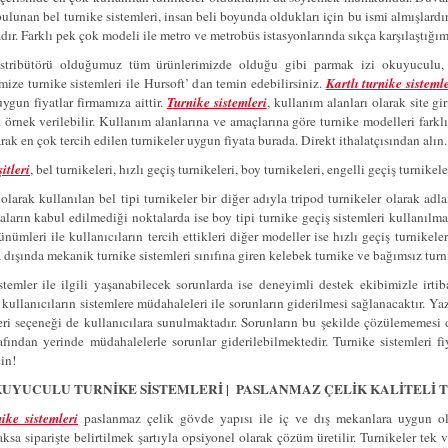
ulunan bel turnike sistemleri, insan beli boyunda oldukları için bu ismi almışlardır. 
ır. Farklı pek çok modeli ile metro ve metrobüs istasyonlarında sıkça karşılaştığımız
stribütörü olduğumuz tüm ürünlerimizde olduğu gibi parmak izi okuyuculu, k
mize turnike sistemleri ile Hursoft’ dan temin edebilirsiniz.
Kartlı turnike sistemle
ygun fiyatlar firmamıza aittir.
Turnike sistemleri
, kullanım alanları olarak site giriş
 örnek verilebilir. Kullanım alanlarına ve amaçlarına göre turnike modelleri farkl
ak en çok tercih edilen turnikeler uygun fiyata burada. Direkt ithalatçısından alın.
itleri
, bel turnikeleri, hızlı geçiş turnikeleri, boy turnikeleri, engelli geçiş turnike
larak kullanılan bel tipi turnikeler bir diğer adıyla tripod turnikeler olarak adla
ların kabul edilmediği noktalarda ise boy tipi turnike geçiş sistemleri kullanılma
ünümleri ile kullanıcıların tercih ettikleri diğer modeller ise hızlı geçiş turnikel
 dışında mekanik turnike sistemleri sınıfına giren kelebek turnike ve bağımsız tur
temler ile ilgili yaşanabilecek sorunlarda ise deneyimli destek ekibimizle irtiba
ullanıcıların sistemlere müdahaleleri ile sorunların giderilmesi sağlanacaktır. Ya
ri seçeneği de kullanıcılara sunulmaktadır. Sorunların bu şekilde çözülememesi
rafından yerinde müdahalelerle sorunlar giderilebilmektedir. Turnike sistemleri f
çin!
UYUCULU TURNİKE SİSTEMLERİ | PASLANMAZ ÇELİK KALİTELİ T
nike sistemleri
paslanmaz çelik gövde yapısı ile iç ve dış mekanlara uygun ol
caksa siparişte belirtilmek şartıyla opsiyonel olarak çözüm üretilir. Turnikeler tek 