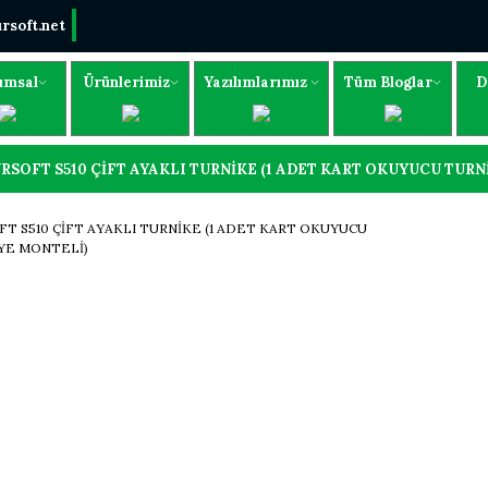
rsoft.net
umsal
Ürünlerimiz
Yazılımlarımız
Tüm Bloglar
D
RSOFT S510 ÇİFT AYAKLI TURNİKE (1 ADET KART OKUYUCU TUR