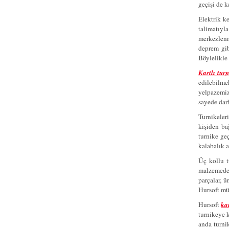
geçişi de k
Elektrik ke
talimatıyl
merkezlenm
deprem gib
Böylelikle 
Kartlı turn
edilebilmek
yelpazemiz
sayede dar
Turnikeler
kişiden ba
turnike geç
kalabalık a
Üç kollu t
malzemeden
parçalar, ü
Hursoft müh
Hursoft
kar
turnikeye k
anda turnik