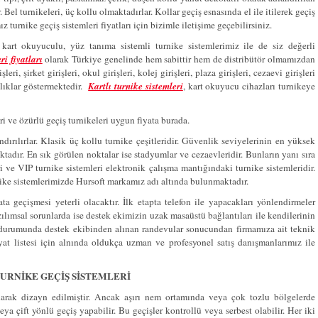
Bel turnikeleri, üç kollu olmaktadırlar. Kollar geçiş esnasında el ile itilerek geçiş
 turnike geçiş sistemleri fiyatları için bizimle iletişime geçebilirsiniz.
art okuyuculu, yüz tanıma sistemli turnike sistemlerimiz ile de siz değerli
ri fiyatları
olarak Türkiye genelinde hem sabittir hem de distribütör olmamızdan
leri, şirket girişleri, okul girişleri, kolej girişleri, plaza girişleri, cezaevi girişleri
ılıklar göstermektedir.
Kartlı turnike sistemleri
, kart okuyucu cihazları turnikeye
leri ve özürlü geçiş turnikeleri uygun fiyata burada.
ndırılırlar. Klasik üç kollu turnike çeşitleridir. Güvenlik seviyelerinin en yüksek
ktadır. En sık görülen noktalar ise stadyumlar ve cezaevleridir. Bunların yanı sıra
eri ve VIP turnike sistemleri elektronik çalışma mantığındaki turnike sistemleridir.
nike sistemlerimizde Hursoft markamız adı altında bulunmaktadır.
ta geçişmesi yeterli olacaktır. İlk etapta telefon ile yapacakları yönlendirmeler
zılımsal sorunlarda ise destek ekimizin uzak masaüstü bağlantıları ile kendilerinin
 durumunda destek ekibinden alınan randevular sonucundan firmamıza ait teknik
iyat listesi için alnında oldukça uzman ve profesyonel satış danışmanlarımız ile
URNİKE GEÇİŞ SİSTEMLERİ
arak dizayn edilmiştir. Ancak aşırı nem ortamında veya çok tozlu bölgelerde
veya çift yönlü geçiş yapabilir. Bu geçişler kontrollü veya serbest olabilir. Her iki