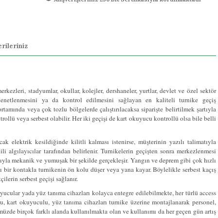
rileriniz
rkezleri, stadyumlar, okullar, kolejler, dershaneler, yurtlar, devlet ve özel sektör
 denetlenmesini ya da kontrol edilmesini sağlayan en kaliteli turnike geçiş
amında veya çok tozlu bölgelerde çalıştırılacaksa siparişte belirtilmek şartıyla
rollü veya serbest olabilir. Her iki geçişi de kart okuyucu kontrollü olsa bile belli
cak elektrik kesildiğinde kilitli kalması istenirse, müşterinin yazılı talimatıyla
li algılayıcılar tarafından belirlenir. Turnikelerin geçişten sonra merkezlenmesi
ıyla mekanik ve yumuşak bir şekilde gerçekleşir. Yangın ve deprem gibi çok hızlı
 bir kontakla turnikenin ön kolu düşer veya yana kayar. Böylelikle serbest kaçış
ilerin serbest geçişi sağlanır.
yucular yada yüz tanıma cihazları kolayca entegre edilebilmekte, her türlü access
u, kart okuyuculu, yüz tanıma cihazları turnike üzerine montajlanarak personel,
müzde birçok farklı alanda kullanılmakta olan ve kullanımı da her geçen gün artış