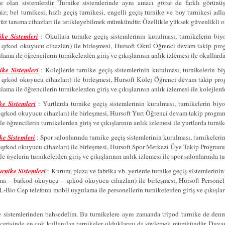
e olan sistemlerdir. Turnike sistemlerinde aynı amacı görse de farklı görün
iz; bel turnikesi, hızlı geçiş turnikesi, engelli geçiş turnike ve boy turnikesi a
üz tanıma cihazları ile tetikleyebilmek mümkündür. Özellikle yüksek güvenlikli ol
ke Sistemleri
: Okullara turnike geçiş sistemlerinin kurulması, turnikelerin b
qrkod okuyucu cihazları) ile birleşmesi, Hursoft Okul Öğrenci devam takip progr
ama ile öğrencilerin turnikelerden giriş ve çıkışlarının anlık izlemesi ile okullar
ike Sistemleri
:
Kolejlerde turnike geçiş sistemlerinin kurulması, turnikelerin
qrkod okuyucu cihazları) ile birleşmesi, Hursoft Kolej Öğrenci devam takip progr
ama ile öğrencilerin turnikelerden giriş ve çıkışlarının anlık izlemesi ile kolejler
ke Sistemleri
: Yurtlarda turnike geçiş sistemlerinin kurulması, turnikelerin b
qrkod okuyucu cihazları) ile birleşmesi, Hursoft Yurt Öğrenci devam takip programı
e öğrencilerin turnikelerden giriş ve çıkışlarının anlık izlemesi ile yurtlarda turn
ke Sistemleri
: Spor salonlarında turnike geçiş sistemlerinin kurulması, turnikele
qrkod okuyucu cihazları) ile birleşmesi, Hursoft Spor Merkezi Üye Takip Programı 
e üyelerin turnikelerden giriş ve çıkışlarının anlık izlemesi ile spor salonlarında 
urnike Sistemleri
: Kurum, plaza ve fabrika vb. yerlerde turnike geçiş sistemlerini
a – barkod okuyucu – qrkod okuyucu cihazları) ile birleşmesi, Hursoft
Persone
o Cep telefonu mobil uygulama ile personellerin turnikelerden giriş ve çıkışlarını
e sistemlerinden bahsedelim. Bu turnikelere aynı zamanda tripod turnike de denme
çerisinde en çok kullanılan turnikeler olduklarını da söylemek mümkündür. Duvar ti