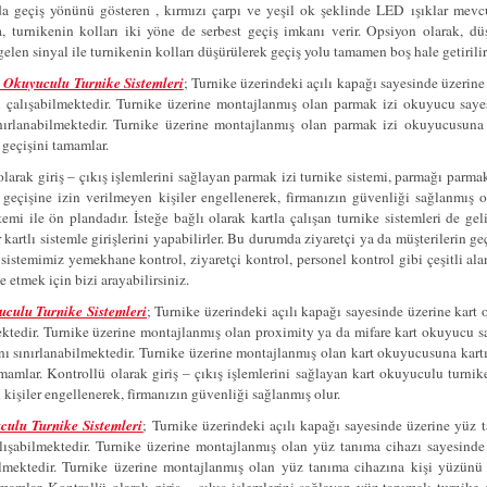
nda geçiş yönünü gösteren , kırmızı çarpı ve yeşil ok şeklinde LED ışıklar mevcu
 turnikenin kolları iki yöne de serbest geçiş imkanı verir. Opsiyon olarak, 
elen sinyal ile turnikenin kolları düşürülerek geçiş yolu tamamen boş hale getiril
 Okuyuculu Turnike Sistemleri
; Turnike üzerindeki açılı kapağı sayesinde üzerin
 çalışabilmektedir. Turnike üzerine montajlanmış olan parmak izi okuyucu sayes
ınırlanabilmektedir. Turnike üzerine montajlanmış olan parmak izi okuyucusun
 geçişini tamamlar.
olarak giriş – çıkış işlemlerini sağlayan parmak izi turnike sistemi, parmağı parm
geçişine izin verilmeyen kişiler engellenerek, firmanızın güvenliği sağlanmış 
temi ile ön plandadır. İsteğe bağlı olarak kartla çalışan turnike sistemleri de ge
r kartlı sistemle girişlerini yapabilirler. Bu durumda ziyaretçi ya da müşterilerin
 sistemimiz yemekhane kontrol, ziyaretçi kontrol, personel kontrol gibi çeşitli al
e etmek için bizi arayabilirsiniz.
culu Turnike Sistemleri
; Turnike üzerindeki açılı kapağı sayesinde üzerine kart
ektedir. Turnike üzerine montajlanmış olan proximity ya da mifare kart okuyucu sa
şını sınırlanabilmektedir. Turnike üzerine montajlanmış olan kart okuyucusuna kar
amamlar. Kontrollü olarak giriş – çıkış işlemlerini sağlayan kart okuyuculu turnik
kişiler engellenerek, firmanızın güvenliği sağlanmış olur.
culu Turnike Sistemleri
; Turnike üzerindeki açılı kapağı sayesinde üzerine yüz 
ışabilmektedir. Turnike üzerine montajlanmış olan yüz tanıma cihazı sayesinde y
ilmektedir. Turnike üzerine montajlanmış olan yüz tanıma cihazına kişi yüzünü