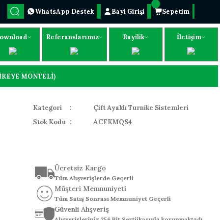
WhatsApp Destek
Bayi Girişi
Sepetim
ownload
Referanslarımız
Bayilik
İletişim
NİKEYE MONTELİ)
Kategori
Çift Ayaklı Turnike Sistemleri
Stok Kodu
ACFKMQS4
Ücretsiz Kargo
Tüm Alışverişlerde Geçerli
Müşteri Memnuniyeti
Tüm Satış Sonrası Memnuniyet Geçerli
Güvenli Alışveriş
Alışverişleriniz 256 Bit Sertiikasıyla korunmaktadı