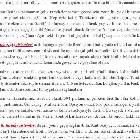
art okuyucu kontrollü yada parmak izi okuyucu kontrollü olsa bile belli zamanlarda g
sintilerinde paslanmaz çelik turnikeler serbest geçişe izin verir. Bu yasal bir mec
a opsiyonel olarak sağlanır. (Hep öyle kalır) Turnikenin dönüş yönü (giriş ve çık
esi mekanizmanın özelliği dolayısıyla mekanik olarak yay ve hidrolik darbe s
i çok hızlı kaçış istenildiğinde opsiyonel olarak firmanın; Yangın veya deprem 
serbest kaçış sağlanır. Aynı şekilde protokol geçişlerde bir düğmeye basılarak ön kol
ike geçiş sistemleri
açılı kapağı sayesinde üzerine proximity yada mifare kart ok
te, her türlü access control sistemi ile uyumlu çalışabilmektedir. Dahili ve haric
den size uygun bir renk ile elektrostatik toz boyalı olarak üretilebilir. Meka
beli çalışan turnike mekanizmasında gevşeme ve çözülme olmaz.
imiz elektromekanik mekanizma sayesinde tek yada çift yönlü olarak kullanılabilir
ğımsız olarak uzaktan geçiş izni verilebilir veya kaldırılabilir. Tüm Tripod Tu
iş sistemlerimiz, toplu taşıma alanları, üniversiteler, okullar, kolejler, yurtlar, bank
lanlarda dahi sorunsuz bir uygulama sağlanabilir.
urnike sistemlerimiz standart olarak 304 paslanmaz çelikten üretilir. Tüm ko
 üretilmiştir. Üst kapağı oval kesimdir. Opsiyon olarak 316 paslanmaz çelik ya da
retim tesislerimizde, özel hassas döküm teknolojisiyle üretilir. Bu sayede sistemin
endisleri tarafından geliştirilen kontrol kartları sayesinde, turnike birçok farklı mo
tlı turnike sistemleri
ile çift yönlü geçiş sağlanabilir. Kart okuyucu, parmak izi ve
olaylıkla entegre edilebilir. Geçiş hakkı verildiği anda turnike kilidi açılır ve ha
e kilitlenir. Eğer kilit açıldıktan sonra 15 sn içerisinde geçiş yapılmazsa, turnike ö