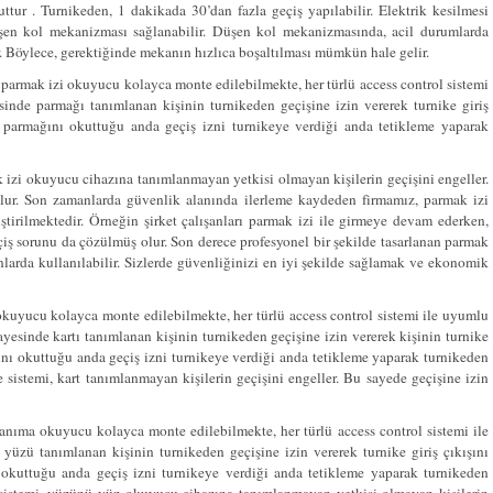
ttur . Turnikeden, 1 dakikada 30’dan fazla geçiş yapılabilir. Elektrik kesilmesi
düşen kol mekanizması sağlanabilir. Düşen kol mekanizmasında, acil durumlarda
ir. Böylece, gerektiğinde mekanın hızlıca boşaltılması mümkün hale gelir.
e parmak izi okuyucu kolayca monte edilebilmekte, her türlü access control sistemi
inde parmağı tanımlanan kişinin turnikeden geçişine izin vererek turnike giriş
a parmağını okuttuğu anda geçiş izni turnikeye verdiği anda tetikleme yaparak
ak izi okuyucu cihazına tanımlanmayan yetkisi olmayan kişilerin geçişini engeller.
olur. Son zamanlarda güvenlik alanında ilerleme kaydeden firmamız, parmak izi
liştirilmektedir. Örneğin şirket çalışanları parmak izi ile girmeye devam ederken,
 geçiş sorunu da çözülmüş olur. Son derece profesyonel bir şekilde tasarlanan parmak
anlarda kullanılabilir. Sizlerde güvenliğinizi en iyi şekilde sağlamak ve ekonomik
 okuyucu kolayca monte edilebilmekte, her türlü access control sistemi ile uyumlu
yesinde kartı tanımlanan kişinin turnikeden geçişine izin vererek kişinin turnike
tını okuttuğu anda geçiş izni turnikeye verdiği anda tetikleme yaparak turnikeden
e sistemi, kart tanımlanmayan kişilerin geçişini engeller. Bu sayede geçişine izin
tanıma okuyucu kolayca monte edilebilmekte, her türlü access control sistemi ile
üzü tanımlanan kişinin turnikeden geçişine izin vererek turnike giriş çıkışını
 okuttuğu anda geçiş izni turnikeye verdiği anda tetikleme yaparak turnikeden