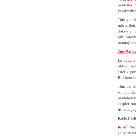
modelleri b
yapılmaktad
Türkiye di
müşterileri
dolayı en u
gibi birçok
montajlanar
Turnike çeş
En yaygın o
olduğu hata
estetik gör
Bunlarında
Tüm bu sis
sonucunda k
müdahalele
ekipler ta
irtibata ge
KART OK
Kartlı tur
çalıştırıla