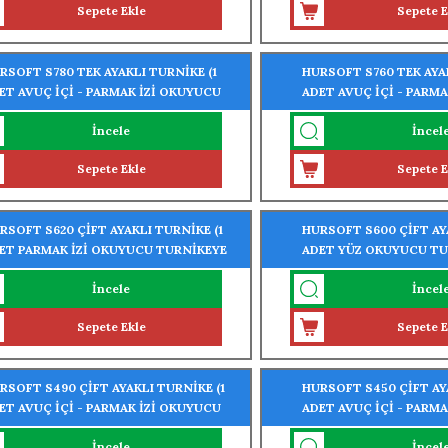
Sepete Ekle
Sepete E
RSOFT S780 TEK AYAKLI TURNİKE (1
HURSOFT S760 TEK AYAK
ET AVUÇ İÇİ - PARMAK İZİ OKUYUCU
ADET AVUÇ İÇİ - PARM
RNİKEYE MONTELİ)
TURNİKEYE MONTELİ)
İncele
İncel
Sepete Ekle
Sepete E
RSOFT S620 ÇİFT AYAKLI TURNİKE (1
HURSOFT S600 ÇİFT AYA
ET PARMAK İZİ OKUYUCU TURNİKEYE
ADET YÜZ OKUYUCU TU
NTELİ)
MONTELİ)
İncele
İncel
Sepete Ekle
Sepete E
RSOFT S490 ÇİFT AYAKLI TURNİKE (1
HURSOFT S450 ÇİFT AYA
ET AVUÇ İÇİ - PARMAK İZİ OKUYUCU
ADET AVUÇ İÇİ - PARM
RNİKEYE MONTELİ)
TURNİKEYE MONTELİ)
İncele
İncel