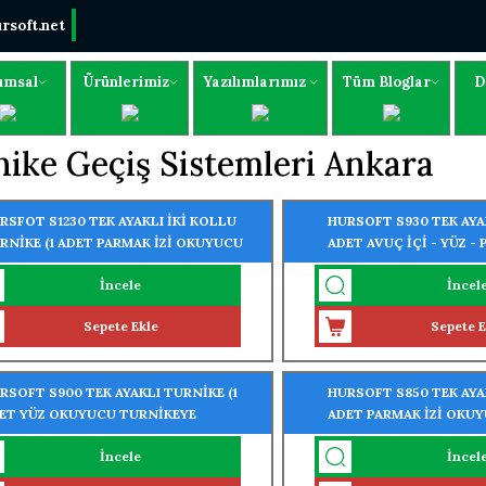
rsoft.net
umsal
Ürünlerimiz
Yazılımlarımız
Tüm Bloglar
D
ike Geçiş Sistemleri Ankara
RSFOT S1230 TEK AYAKLI İKİ KOLLU
HURSOFT S930 TEK AYAK
RNİKE (1 ADET PARMAK İZİ OKUYUCU
ADET AVUÇ İÇİ - YÜZ - 
RNİKEYE MONTELİ)
OKUYUCU TURNİKEYE 
İncele
İncel
Sepete Ekle
Sepete E
RSOFT S900 TEK AYAKLI TURNİKE (1
HURSOFT S850 TEK AYAK
ET YÜZ OKUYUCU TURNİKEYE
ADET PARMAK İZİ OKU
NTELİ)
MONTELİ)
İncele
İncel