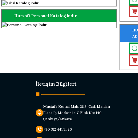
Hursoft Personel Katalog indir
HU
AD
MO
İletişim Bilgileri
Mustafa Kemal Mah. 2118. Cad. Maidan
Plaza Iş Merkezi 4 C Blok No: 140
Çankaya/Ankara
+90 312 441 14 20