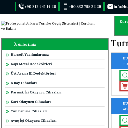
+90 312 441 14 20
+90 532 795 22 29
info@hu
Kur
Turn
Ürünlerimiz
Hursoft Yazılımlarımız
HU
Kapı Metal Dedektörleri
TU
TU
Üst Arama El Dedektörleri
X Ray Cihazları
Parmak İzi Okuyucu Cihazları
Kart Okuyucu Cihazları
HU
AD
Yüz Tanıma Cihazları
MO
Avuç İçi Okuyucu Cihazları