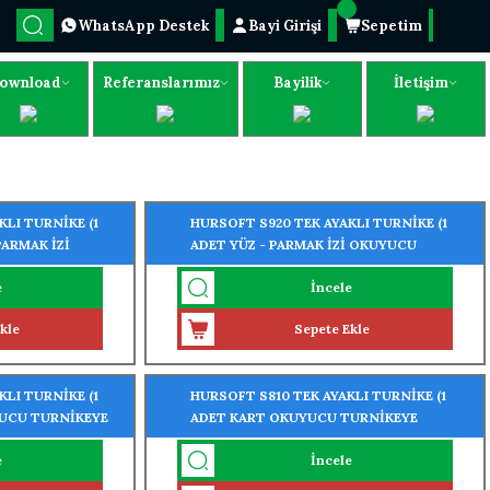
WhatsApp Destek
Bayi Girişi
Sepetim
ownload
Referanslarımız
Bayilik
İletişim
LI TURNİKE (1
HURSOFT S920 TEK AYAKLI TURNİKE (1
PARMAK İZİ
ADET YÜZ - PARMAK İZİ OKUYUCU
MONTELİ)
TURNİKEYE MONTELİ)
e
İncele
kle
Sepete Ekle
LI TURNİKE (1
HURSOFT S810 TEK AYAKLI TURNİKE (1
YUCU TURNİKEYE
ADET KART OKUYUCU TURNİKEYE
MONTELİ)
e
İncele