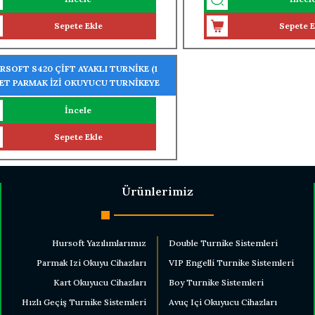
Sepete Ekle
Sepete E
RSOFT S420 ÇİFT AYAKLI TURNİKE (1
ET PARMAK İZİ OKUYUCU TURNİKEYE
NTELİ)
İncele
Sepete Ekle
Ürünlerimiz
Hursoft Yazılımlarımız
Double Turnike Sistemleri
Parmak Izi Okuyu Cihazları
VIP Engelli Turnike Sistemleri
Kart Okuyucu Cihazları
Boy Turnike Sistemleri
Hızlı Geçiş Turnike Sistemleri
Avuç Içi Okuyucu Cihazları