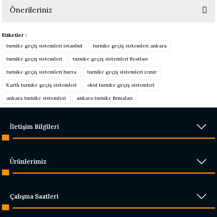
Önerileriniz
Yorum Yaz
Bu ürünün fiyat bilgisi, resim, ürün açıklamalarında ve diğer konularda
Etiketler :
yetersiz gördüğünüz noktaları öneri formunu kullanarak tarafımıza
turnike geçiş sistemleri istanbul
turnike geçiş sistemleri ankara
iletebilirsiniz.
Görüş ve önerileriniz için teşekkür ederiz.
turnike geçiş sistemleri
turnike geçiş sistemleri fiyatları
turnike geçiş sistemleri bursa
turnike geçiş sistemleri izmir
Ürün resmi kalitesiz, bozuk veya görüntülenemiyor.
Kartlı turnike geçiş sistemleri
okul turnike geçiş sistemleri
Ürün açıklamasında eksik bilgiler bulunuyor.
ankara turnike sistemleri
ankara turnike firmaları
Ürün bilgilerinde hatalar bulunuyor.
Ürün fiyatı diğer sitelerden daha pahalı.
İletişim Bilgileri
Bu ürüne benzer farklı alternatifler olmalı.
Ürünlerimiz
Çalışma Saatleri
Gönder