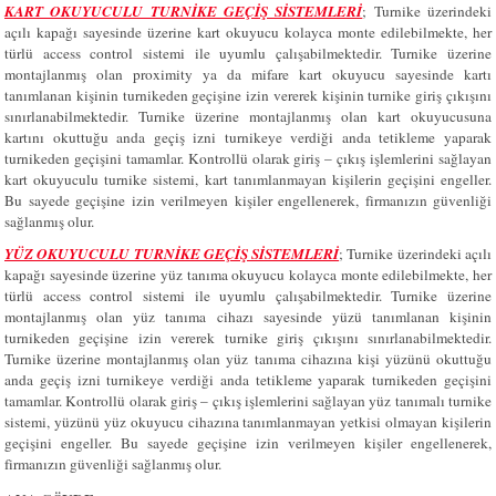
KART OKUYUCULU TURNİKE GEÇİŞ SİSTEMLERİ
; Turnike üzerindeki
açılı kapağı sayesinde üzerine kart okuyucu kolayca monte edilebilmekte, her
türlü access control sistemi ile uyumlu çalışabilmektedir. Turnike üzerine
montajlanmış olan proximity ya da mifare kart okuyucu sayesinde kartı
tanımlanan kişinin turnikeden geçişine izin vererek kişinin turnike giriş çıkışını
sınırlanabilmektedir. Turnike üzerine montajlanmış olan kart okuyucusuna
kartını okuttuğu anda geçiş izni turnikeye verdiği anda tetikleme yaparak
turnikeden geçişini tamamlar. Kontrollü olarak giriş – çıkış işlemlerini sağlayan
kart okuyuculu turnike sistemi, kart tanımlanmayan kişilerin geçişini engeller.
Bu sayede geçişine izin verilmeyen kişiler engellenerek, firmanızın güvenliği
sağlanmış olur.
YÜZ OKUYUCULU TURNİKE GEÇİŞ SİSTEMLERİ
; Turnike üzerindeki açılı
kapağı sayesinde üzerine yüz tanıma okuyucu kolayca monte edilebilmekte, her
türlü access control sistemi ile uyumlu çalışabilmektedir. Turnike üzerine
montajlanmış olan yüz tanıma cihazı sayesinde yüzü tanımlanan kişinin
turnikeden geçişine izin vererek turnike giriş çıkışını sınırlanabilmektedir.
Turnike üzerine montajlanmış olan yüz tanıma cihazına kişi yüzünü okuttuğu
anda geçiş izni turnikeye verdiği anda tetikleme yaparak turnikeden geçişini
tamamlar. Kontrollü olarak giriş – çıkış işlemlerini sağlayan yüz tanımalı turnike
sistemi, yüzünü yüz okuyucu cihazına tanımlanmayan yetkisi olmayan kişilerin
geçişini engeller. Bu sayede geçişine izin verilmeyen kişiler engellenerek,
firmanızın güvenliği sağlanmış olur.