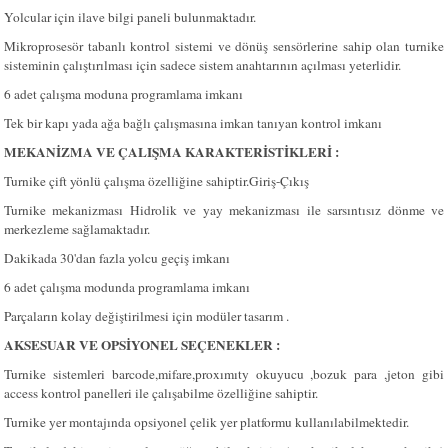
Yolcular için ilave bilgi paneli bulunmaktadır.
Mikroprosesör tabanlı kontrol sistemi ve dönüş sensörlerine sahip olan turnike
sisteminin çalıştırılması için sadece sistem anahtarının açılması yeterlidir.
6 adet çalışma moduna programlama imkanı
Tek bir kapı yada ağa bağlı çalışmasına imkan tanıyan kontrol imkanı
MEKANİZMA VE ÇALIŞMA KARAKTERİSTİKLERİ :
Turnike çift yönlü çalışma özelliğine sahiptir.Giriş-Çıkış
Turnike mekanizması Hidrolik ve yay mekanizması ile sarsıntısız dönme ve
merkezleme sağlamaktadır.
Dakikada 30'dan fazla yolcu geçiş imkanı
6 adet çalışma modunda programlama imkanı
Parçaların kolay değiştirilmesi için modüler tasarım .
AKSESUAR VE OPSİYONEL SEÇENEKLER :
Turnike sistemleri barcode,mifare,proxımıty okuyucu ,bozuk para ,jeton gibi
access kontrol panelleri ile çalışabilme özelliğine sahiptir.
Turnike yer montajında opsiyonel çelik yer platformu kullanılabilmektedir.