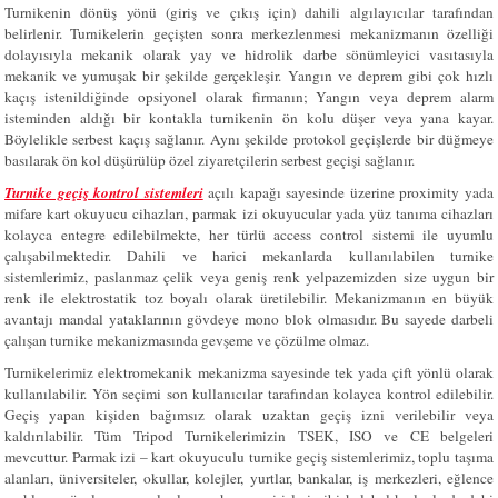
Turnikenin dönüş yönü (giriş ve çıkış için) dahili algılayıcılar tarafından
belirlenir. Turnikelerin geçişten sonra merkezlenmesi mekanizmanın özelliği
dolayısıyla mekanik olarak yay ve hidrolik darbe sönümleyici vasıtasıyla
mekanik ve yumuşak bir şekilde gerçekleşir. Yangın ve deprem gibi çok hızlı
kaçış istenildiğinde opsiyonel olarak firmanın; Yangın veya deprem alarm
isteminden aldığı bir kontakla turnikenin ön kolu düşer veya yana kayar.
Böylelikle serbest kaçış sağlanır. Aynı şekilde protokol geçişlerde bir düğmeye
basılarak ön kol düşürülüp özel ziyaretçilerin serbest geçişi sağlanır.
Turnike geçiş kontrol sistemleri
açılı kapağı sayesinde üzerine proximity yada
mifare kart okuyucu cihazları, parmak izi okuyucular yada yüz tanıma cihazları
kolayca entegre edilebilmekte, her türlü access control sistemi ile uyumlu
çalışabilmektedir. Dahili ve harici mekanlarda kullanılabilen turnike
sistemlerimiz, paslanmaz çelik veya geniş renk yelpazemizden size uygun bir
renk ile elektrostatik toz boyalı olarak üretilebilir. Mekanizmanın en büyük
avantajı mandal yataklarının gövdeye mono blok olmasıdır. Bu sayede darbeli
çalışan turnike mekanizmasında gevşeme ve çözülme olmaz.
Turnikelerimiz elektromekanik mekanizma sayesinde tek yada çift yönlü olarak
kullanılabilir. Yön seçimi son kullanıcılar tarafından kolayca kontrol edilebilir.
Geçiş yapan kişiden bağımsız olarak uzaktan geçiş izni verilebilir veya
kaldırılabilir. Tüm Tripod Turnikelerimizin TSEK, ISO ve CE belgeleri
mevcuttur. Parmak izi – kart okuyuculu turnike geçiş sistemlerimiz, toplu taşıma
alanları, üniversiteler, okullar, kolejler, yurtlar, bankalar, iş merkezleri, eğlence