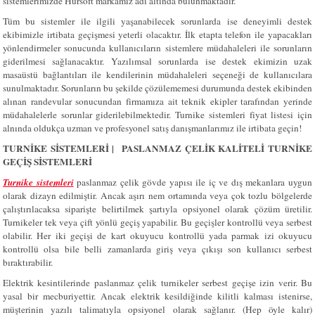
sistemlerimizde Hursoft markamız adı altında bulunmaktadır.
Tüm bu sistemler ile ilgili yaşanabilecek sorunlarda ise deneyimli destek
ekibimizle irtibata geçişmesi yeterli olacaktır. İlk etapta telefon ile yapacakları
yönlendirmeler sonucunda kullanıcıların sistemlere müdahaleleri ile sorunların
giderilmesi sağlanacaktır. Yazılımsal sorunlarda ise destek ekimizin uzak
masaüstü bağlantıları ile kendilerinin müdahaleleri seçeneği de kullanıcılara
sunulmaktadır. Sorunların bu şekilde çözülememesi durumunda destek ekibinden
alınan randevular sonucundan firmamıza ait teknik ekipler tarafından yerinde
müdahalelerle sorunlar giderilebilmektedir. Turnike sistemleri fiyat listesi için
alnında oldukça uzman ve profesyonel satış danışmanlarımız ile irtibata geçin!
TURNİKE SİSTEMLERİ | PASLANMAZ ÇELİK KALİTELİ TURNİKE
GEÇİŞ SİSTEMLERİ
Turnike sistemleri
paslanmaz çelik gövde yapısı ile iç ve dış mekanlara uygun
olarak dizayn edilmiştir. Ancak aşırı nem ortamında veya çok tozlu bölgelerde
çalıştırılacaksa siparişte belirtilmek şartıyla opsiyonel olarak çözüm üretilir.
Turnikeler tek veya çift yönlü geçiş yapabilir. Bu geçişler kontrollü veya serbest
olabilir. Her iki geçişi de kart okuyucu kontrollü yada parmak izi okuyucu
kontrollü olsa bile belli zamanlarda giriş veya çıkışı son kullanıcı serbest
bıraktırabilir.
Elektrik kesintilerinde paslanmaz çelik turnikeler serbest geçişe izin verir. Bu
yasal bir mecburiyettir. Ancak elektrik kesildiğinde kilitli kalması istenirse,
müşterinin yazılı talimatıyla opsiyonel olarak sağlanır. (Hep öyle kalır)