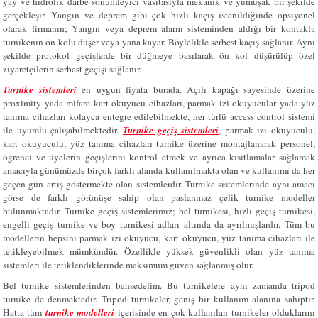
yay ve hidrolik darbe sönümleyici vasıtasıyla mekanik ve yumuşak bir şekilde
gerçekleşir. Yangın ve deprem gibi çok hızlı kaçış istenildiğinde opsiyonel
olarak firmanın; Yangın veya deprem alarm sisteminden aldığı bir kontakla
turnikenin ön kolu düşer veya yana kayar. Böylelikle serbest kaçış sağlanır. Aynı
şekilde protokol geçişlerde bir düğmeye basılarak ön kol düşürülüp özel
ziyaretçilerin serbest geçişi sağlanır.
Turnike sistemleri
en uygun fiyata burada. Açılı kapağı sayesinde üzerine
proximity yada mifare kart okuyucu cihazları, parmak izi okuyucular yada yüz
tanıma cihazları kolayca entegre edilebilmekte, her türlü access control sistemi
ile uyumlu çalışabilmektedir.
Turnike geçiş sistemleri
, parmak izi okuyuculu,
kart okuyuculu, yüz tanıma cihazları turnike üzerine montajlanarak personel,
öğrenci ve üyelerin geçişlerini kontrol etmek ve ayrıca kısıtlamalar sağlamak
amacıyla günümüzde birçok farklı alanda kullanılmakta olan ve kullanımı da her
geçen gün artış göstermekte olan sistemlerdir. Turnike sistemlerinde aynı amacı
görse de farklı görünüşe sahip olan paslanmaz çelik turnike modeller
bulunmaktadır. Turnike geçiş sistemlerimiz; bel turnikesi, hızlı geçiş turnikesi,
engelli geçiş turnike ve boy turnikesi adları altında da ayrılmışlardır. Tüm bu
modellerin hepsini parmak izi okuyucu, kart okuyucu, yüz tanıma cihazları ile
tetikleyebilmek mümkündür. Özellikle yüksek güvenlikli olan yüz tanıma
sistemleri ile tetiklendiklerinde maksimum güven sağlanmış olur.
Bel turnike sistemlerinden bahsedelim. Bu turnikelere aynı zamanda tripod
turnike de denmektedir. Tripod turnikeler, geniş bir kullanım alanına sahiptir.
Hatta tüm
turnike modelleri
içerisinde en çok kullanılan turnikeler olduklarını