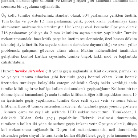
parkları, müzeler, spor salonları ve konser girişleri gibi kalabalık alanlarda dahi
sorunsuz bir uygulama sağlanabilir.
Üç kollu turnike sistemlerimiz standart olarak 304 paslanmaz çelikten üretilir.
Tüm kollar ve gövde 1,5 mm paslanmaz çelik, göbek kısmı paslanmaya karşı
alüminyum malzemeden üretilmiştir. Üst kapağı oval kesimdir. Opsiyon olarak
316 paslanmaz çelik ya da 2 mm kalınlıkta saçtan üretim yapılabilir. Turnike
mekanizmasındaki bazı kritik parçalar, üretim tesislerimizde, özel hassas döküm
teknolojisiyle üretilir. Bu sayede sistemin darbelere dayanıklılığı ve uzun yıllar
problemsiz çalışması güvence altına alınır. Makim mühendisleri tarafından
geliştirilen kontrol kartları sayesinde, turnike birçok farklı mod ve bağlantıda
çalıştırılabilir.
Hursoft
turnike sistemleri
çift yönlü geçiş sağlanabilir. Kart okuyucu, parmak izi
ve ya yüz tanıma cihazları gibi her türlü geçiş kontrol cihazı, kuru kontak
üzerinden turnikeye kolaylıkla entegre edilebilir. Geçiş hakkı verildiği anda
turnike kilidi açılır ve hafifçe kollara dokunularak geçiş sağlanır. Kolların bir tur
dönme işlemi tamamlandığı anda turnike kilitlenir. Eğer kilit açıldıktan sonra 15
sn içerisinde geçiş yapılmazsa, turnike önce sesli uyarı verir ve sonra tekrar
kilitlenir. Hursoft turnike sistemlerimizde her iki tarafında geçiş yönünü gösteren
, kırmızı çarpı ve yeşil ok şeklinde LED ışıklar mevcuttur . Turnikeden, 1
dakikada 30’dan fazla geçiş yapılabilir. Elektrik kesilmesi durumunda,
turnikenin kolları iki yöne de serbest geçiş imkanı verir. Opsiyon olarak, düşen
kol mekanizması sağlanabilir. Düşen kol mekanizmasında, acil durumlarda
sistemden gelen sinyal ile turnikenin kolları düşürülerek geçiş yolu tamamen boş