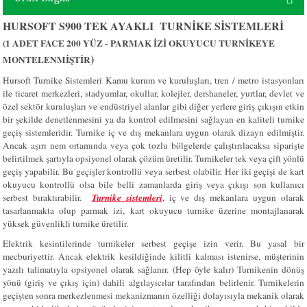
HURSOFT S900 TEK AYAKLI TURNİKE SİSTEMLERİ
(1 ADET FACE 200 YÜZ -
PARMAK İZİ OKUYUCU TURNİKEYE
)
MONTELENMİŞTİR
Hursoft Turnike Sistemleri Kamu kurum ve kuruluşları, tren / metro istasyonları
ile ticaret merkezleri, stadyumlar, okullar, kolejler, dershaneler, yurtlar, devlet ve
özel sektör kuruluşları ve endüstriyel alanlar gibi diğer yerlere giriş çıkışın etkin
bir şekilde denetlenmesini ya da kontrol edilmesini sağlayan en kaliteli turnike
geçiş sistemleridir.
Turnike iç ve dış mekanlara uygun olarak dizayn edilmiştir.
Ancak aşırı nem ortamında veya çok tozlu bölgelerde çalıştırılacaksa siparişte
belirtilmek şartıyla opsiyonel olarak çözüm üretilir. Turnikeler tek veya çift yönlü
geçiş yapabilir. Bu geçişler kontrollü veya serbest olabilir. Her iki geçişi de kart
okuyucu kontrollü olsa bile belli zamanlarda giriş veya çıkışı son kullanıcı
serbest bıraktırabilir.
Turnike sistemleri
, iç ve dış mekanlara uygun olarak
tasarlanmakta olup parmak izi, kart okuyucu turnike üzerine montajlanarak
yüksek güvenlikli turnike üretilir.
Elektrik kesintilerinde turnikeler serbest geçişe izin verir. Bu yasal bir
mecburiyettir. Ancak elektrik kesildiğinde kilitli kalması istenirse, müşterinin
yazılı talimatıyla opsiyonel olarak sağlanır. (Hep öyle kalır) Turnikenin dönüş
yönü (giriş ve çıkış için) dahili algılayıcılar tarafından belirlenir. Turnikelerin
geçişten sonra merkezlenmesi mekanizmanın özelliği dolayısıyla mekanik olarak