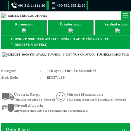
+90 312 441 14 20
+90 532 795 22 29
Kurumsal
Ürünlerimiz
Yazılımlarımız
HURSOFT S900 TEK AYAKLI TURNİKE (1 ADET YÜZ OKUYUCU
TURNİKEYE MONTELİ)
Kategori
Tek Ayaklı Turnike Sistemleri
Stok Kodu
EHKTV469
Ücretsiz Kargo
Müşteri Memnuniyeti
Tüm Alışverişlerde Geçerli
Tüm Satış Sonrası Memnuniyet Geçerli
Güvenli Alışveriş
Alışverişleriniz 256 Bit Sertiikasıyla korunmaktadı
Ürün Bilgisi