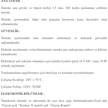
:
ANA GÖVDE
Turnike ana gövde ve tripod kollar 1,5 mm, 304 kalite paslanmaz çelikten
üretilir.
Turnike içerisindeki diğer tüm parçalar krozyona karşı dayanıklı imal
edilmektedir.
GÜVENLİK :
Turnike içerisindeki tüm sistemler elektriksel ve mekanik güvenlik
sağlamaktadır.
Elektrik arızalarında ve kesilmelerinde turnike ana mekanizma serbest ve kilitsiz
kalmaktadır.
Elektriksel şok riskinin olmaması için turnike kontrol gücü 24 V DC ( max 30 W
)olarak seçilmiştir.
Yaralanmaların engellenmesi için tüm köşe ve kenarlar yuvarlatılmıştır.
Çalışma Sıcaklığı -20'C + 70 'C ,
Çalışma Voltajı :220V -50 HZ
ELEKTRONİK BÖLÜMLER :
Turnikenin önünde ve arkasında iki ayrı ikaz ışığı bulunmaktadır.(Yeşil Işık
"Geçişe açık ",Kırmızı X işaretli ışık " Geçişe Kapalı"