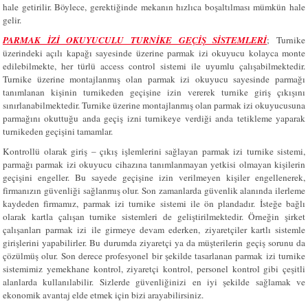
hale getirilir. Böylece, gerektiğinde mekanın hızlıca boşaltılması mümkün hale
gelir.
PARMAK İZİ OKUYUCULU TURNİKE GEÇİŞ SİSTEMLERİ
; Turnike
üzerindeki açılı kapağı sayesinde üzerine parmak izi okuyucu kolayca monte
edilebilmekte, her türlü access control sistemi ile uyumlu çalışabilmektedir.
Turnike üzerine montajlanmış olan parmak izi okuyucu sayesinde parmağı
tanımlanan kişinin turnikeden geçişine izin vererek turnike giriş çıkışını
sınırlanabilmektedir. Turnike üzerine montajlanmış olan parmak izi okuyucusuna
parmağını okuttuğu anda geçiş izni turnikeye verdiği anda tetikleme yaparak
turnikeden geçişini tamamlar.
Kontrollü olarak giriş – çıkış işlemlerini sağlayan parmak izi turnike sistemi,
parmağı parmak izi okuyucu cihazına tanımlanmayan yetkisi olmayan kişilerin
geçişini engeller. Bu sayede geçişine izin verilmeyen kişiler engellenerek,
firmanızın güvenliği sağlanmış olur. Son zamanlarda güvenlik alanında ilerleme
kaydeden firmamız, parmak izi turnike sistemi ile ön plandadır. İsteğe bağlı
olarak kartla çalışan turnike sistemleri de geliştirilmektedir. Örneğin şirket
çalışanları parmak izi ile girmeye devam ederken, ziyaretçiler kartlı sistemle
girişlerini yapabilirler. Bu durumda ziyaretçi ya da müşterilerin geçiş sorunu da
çözülmüş olur. Son derece profesyonel bir şekilde tasarlanan parmak izi turnike
sistemimiz yemekhane kontrol, ziyaretçi kontrol, personel kontrol gibi çeşitli
alanlarda kullanılabilir. Sizlerde güvenliğinizi en iyi şekilde sağlamak ve
ekonomik avantaj elde etmek için bizi arayabilirsiniz.