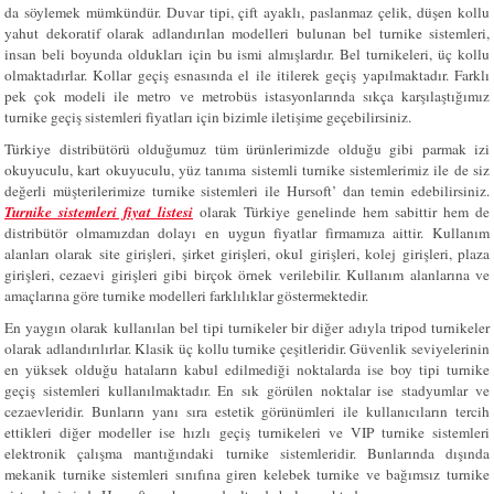
da söylemek mümkündür. Duvar tipi, çift ayaklı, paslanmaz çelik, düşen kollu
yahut dekoratif olarak adlandırılan modelleri bulunan bel turnike sistemleri,
insan beli boyunda oldukları için bu ismi almışlardır. Bel turnikeleri, üç kollu
olmaktadırlar. Kollar geçiş esnasında el ile itilerek geçiş yapılmaktadır. Farklı
pek çok modeli ile metro ve metrobüs istasyonlarında sıkça karşılaştığımız
turnike geçiş sistemleri fiyatları için bizimle iletişime geçebilirsiniz.
Türkiye distribütörü olduğumuz tüm ürünlerimizde olduğu gibi parmak izi
okuyuculu, kart okuyuculu, yüz tanıma sistemli turnike sistemlerimiz ile de siz
değerli müşterilerimize turnike sistemleri ile Hursoft’ dan temin edebilirsiniz.
Turnike sistemleri fiyat listesi
olarak Türkiye genelinde hem sabittir hem de
distribütör olmamızdan dolayı en uygun fiyatlar firmamıza aittir. Kullanım
alanları olarak site girişleri, şirket girişleri, okul girişleri, kolej girişleri, plaza
girişleri, cezaevi girişleri gibi birçok örnek verilebilir. Kullanım alanlarına ve
amaçlarına göre turnike modelleri farklılıklar göstermektedir.
En yaygın olarak kullanılan bel tipi turnikeler bir diğer adıyla tripod turnikeler
olarak adlandırılırlar. Klasik üç kollu turnike çeşitleridir. Güvenlik seviyelerinin
en yüksek olduğu hataların kabul edilmediği noktalarda ise boy tipi turnike
geçiş sistemleri kullanılmaktadır. En sık görülen noktalar ise stadyumlar ve
cezaevleridir. Bunların yanı sıra estetik görünümleri ile kullanıcıların tercih
ettikleri diğer modeller ise hızlı geçiş turnikeleri ve VIP turnike sistemleri
elektronik çalışma mantığındaki turnike sistemleridir. Bunlarında dışında
mekanik turnike sistemleri sınıfına giren kelebek turnike ve bağımsız turnike