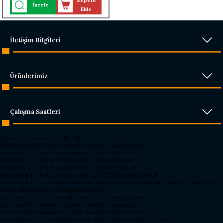
Sepete
İncele
Ekle
İletişim Bilgileri
Ürünlerimiz
Çalışma Saatleri
Parmak İzi Okuyucu 2026 Hursoft
Rakipleri Geride Bırakan Parmak İzi Okuyucu 2026 Hursoft
Parmak İzi Okuyucu Fiyat Performans Lideri 2026 Hursoft
2026’nın En İyi Parmak İzi Okuyucusu – Hursoft Zirvede
Parmak İzi Okuyucu Alacaklar İçin 2026 Rehberi Hursoft
Okullarda Kapı Dedektörleri Neden Şart? 2026 Güvenlik Rehberi
Okullarda Kapı Tipi Metal Dedektörler Neden Kullanılmalı?
Hursoft Okul Kapı Dedektörleri
Hursoft Okul Turnike Sundurma Modelleri
Kapı Dedektörü Fiyatları ve Modelleri - 2026 Güncel Listesi
Kapı Metal Dedektörleri | Hursoft Güvenlik Teknolojileri
Üst Arama El Dedektörleri Kaliteli Dayanıklı Sağlam | Hursoft
X Ray Cihazları | Profesyonel Güvenlik X Ray Cihazı Sistemleri | Hursoft