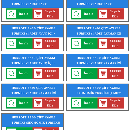
TURNİKE (1 ADET KART
TURNİKE (1 ADET KART
OKUYUCU TURNİKEYE
OKUYUCU TURNİKEYE
Sepete
Sepete
İncele
İncele
MONTELİ)
MONTELİ)
Ekle
Ekle
HURSOFT S490 ÇİFT AYAKLI
HURSOFT S470 ÇİFT AYAKLI
TURNİKE (1 ADET AVUÇ İÇİ -
TURNİKE (1 ADET PARMAK İZİ
PARMAK İZİ OKUYUCU
OKUYUCU TURNİKEYE
Sepete
Sepete
İncele
İncele
TURNİKEYE MONTELİ)
MONTELİ)
Ekle
Ekle
HURSOFT S460 ÇİFT AYAKLI
HURSOFT S430 ÇİFT AYAKLI
TURNİKE (1 ADET AVUÇ İÇİ -
TURNİKE (1 ADET PARMAK İZİ
PARMAK İZİ OKUYUCU
OKUYUCU TURNİKEYE
Sepete
Sepete
İncele
İncele
TURNİKEYE MONTELİ)
MONTELİ)
Ekle
Ekle
HURSOFT S420 ÇİFT AYAKLI
HURSOFT S400 ÇİFT AYAKLI
TURNİKE (1 ADET PARMAK İZİ
EKONOMİK TURNİKE (1 ADET
OKUYUCU TURNİKEYE
PARMAK İZİ OKUYUCU
Sepete
Sepete
İncele
İncele
MONTELİ)
TURNİKEYE MONTELİ)
Ekle
Ekle
HURSOFT S300 ÇİFT AYAKLI
TURNİKE (EKONOMİK TURNİKE)
(304 KALİTE PASLANMAZ ÇELİK)