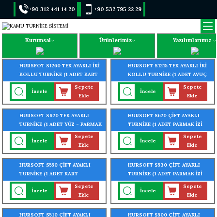
+90 312 441 14 20
+90 532 795 22 29
Kurumsal
Ürünlerimiz
Yazılımlarımız
HURSFOT S1260 TEK AYAKLI İKİ
HURSOFT S1215 TEK AYAKLI İKİ
KOLLU TURNİKE (1 ADET KART
KOLLU TURNİKE (1 ADET AVUÇ
OKUYUCU TURNİKEYE
İÇİ - PARMAK İZİ OKUYUCU
Sepete
Sepete
İncele
İncele
MONTELİ)
TURNİKEYE MONTELİ)
Ekle
Ekle
HURSOFT S920 TEK AYAKLI
HURSOFT S620 ÇİFT AYAKLI
TURNİKE (1 ADET YÜZ - PARMAK
TURNİKE (1 ADET PARMAK İZİ
İZİ OKUYUCU TURNİKEYE
OKUYUCU TURNİKEYE
Sepete
Sepete
İncele
İncele
MONTELİ)
MONTELİ)
Ekle
Ekle
HURSOFT S550 ÇİFT AYAKLI
HURSOFT S530 ÇİFT AYAKLI
TURNİKE (1 ADET KART
TURNİKE (1 ADET PARMAK İZİ
OKUYUCU TURNİKEYE
OKUYUCU TURNİKEYE
Sepete
Sepete
İncele
İncele
MONTELİ)
MONTELİ)
Ekle
Ekle
HURSOFT S510 ÇİFT AYAKLI
HURSOFT S500 ÇİFT AYAKLI