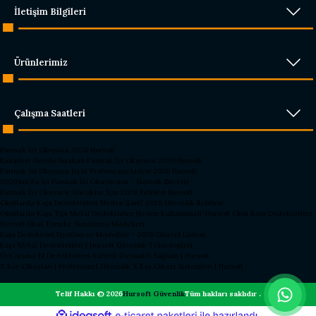
İletişim Bilgileri
Ürünlerimiz
Çalışma Saatleri
Parmak İzi Okuyucu 2026 Hursoft
Rakipleri Geride Bırakan Parmak İzi Okuyucu 2026 Hursoft
Parmak İzi Okuyucu Fiyat Performans Lideri 2026 Hursoft
2026’nın En İyi Parmak İzi Okuyucusu – Hursoft Zirvede
Parmak İzi Okuyucu Alacaklar İçin 2026 Rehberi Hursoft
Okullarda Kapı Dedektörleri Neden Şart? 2026 Güvenlik Rehberi
Okullarda Kapı Tipi Metal Dedektörler Neden Kullanılmalı?
Hursoft Okul Kapı Dedektörleri
Hursoft Okul Turnike Sundurma Modelleri
Kapı Dedektörü Fiyatları ve Modelleri - 2026 Güncel Listesi
Kapı Metal Dedektörleri | Hursoft Güvenlik Teknolojileri
Üst Arama El Dedektörleri Kaliteli Dayanıklı Sağlam | Hursoft
X Ray Cihazları | Profesyonel Güvenlik X Ray Cihazı Sistemleri | Hursoft
Telif Hakkı © 2026
Hursoft Güvenlik
Tüm hakları saklıdır .
ideasoft
ile
e-