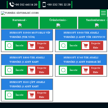
+90 312 441 14 20
+90 532 795 22 29
Kurumsal
Ürünlerimiz
Yazılımlarımız
HURSOFT S1900 MOTORLU VİP
HURSOFT S900 TEK AYAKLI
TURNİKE (TEK YÖN)
TURNİKE (1 ADET YÜZ OKUYUCU
TURNİKEYE MONTELİ)
Sepete
Sepete
İncele
İncele
Ekle
Ekle
HURSOFT S800 TEK AYAKLI
HURSOFT S740 TEK AYAKLI
TURNİKE (1 ADET KART
TURNİKE (1 ADET PARMAK İZİ
OKUYUCU TURNİKEYE
OKUYUCU TURNİKEYE
Sepete
Sepete
İncele
İncele
MONTELİ)
MONTELİ)
Ekle
Ekle
HURSOFT S510 ÇİFT AYAKLI
TURNİKE (1 ADET KART
OKUYUCU TURNİKEYE
Sepete
İncele
MONTELİ)
Ekle