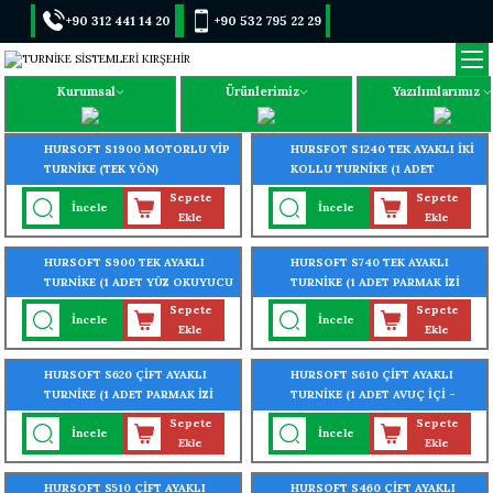
+90 312 441 14 20
+90 532 795 22 29
Kurumsal
Ürünlerimiz
Yazılımlarımız
HURSOFT S1900 MOTORLU VİP
HURSFOT S1240 TEK AYAKLI İKİ
TURNİKE (TEK YÖN)
KOLLU TURNİKE (1 ADET
PARMAK İZİ OKUYUCU
Sepete
Sepete
İncele
İncele
TURNİKEYE MONTELİ)
Ekle
Ekle
HURSOFT S900 TEK AYAKLI
HURSOFT S740 TEK AYAKLI
TURNİKE (1 ADET YÜZ OKUYUCU
TURNİKE (1 ADET PARMAK İZİ
TURNİKEYE MONTELİ)
OKUYUCU TURNİKEYE
Sepete
Sepete
İncele
İncele
MONTELİ)
Ekle
Ekle
HURSOFT S620 ÇİFT AYAKLI
HURSOFT S610 ÇİFT AYAKLI
TURNİKE (1 ADET PARMAK İZİ
TURNİKE (1 ADET AVUÇ İÇİ -
OKUYUCU TURNİKEYE
YÜZ - PARMAK İZİ OKUYUCU
Sepete
Sepete
İncele
İncele
MONTELİ)
TURNİKEYE MONTELİ)
Ekle
Ekle
HURSOFT S510 ÇİFT AYAKLI
HURSOFT S460 ÇİFT AYAKLI