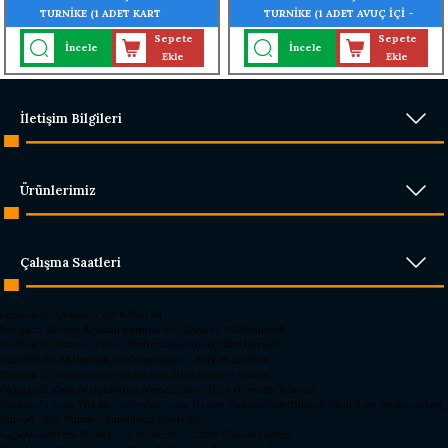
TURNİKE (1 ADET KART
TURNİKE (1 ADET AVUÇ İÇİ -
OKUYUCU TURNİKEYE
PARMAK İZİ OKUYUCU
Sepete
Sepete
İncele
İncele
MONTELİ)
TURNİKEYE MONTELİ)
Ekle
Ekle
İletişim Bilgileri
Ürünlerimiz
Çalışma Saatleri
Parmak İzi Okuyucu 2026 Hursoft
Rakipleri Geride Bırakan Parmak İzi Okuyucu 2026 Hursoft
Parmak İzi Okuyucu Fiyat Performans Lideri 2026 Hursoft
2026’nın En İyi Parmak İzi Okuyucusu – Hursoft Zirvede
Parmak İzi Okuyucu Alacaklar İçin 2026 Rehberi Hursoft
Okullarda Kapı Dedektörleri Neden Şart? 2026 Güvenlik Rehberi
Okullarda Kapı Tipi Metal Dedektörler Neden Kullanılmalı?
Hursoft Okul Kapı Dedektörleri
Hursoft Okul Turnike Sundurma Modelleri
Kapı Dedektörü Fiyatları ve Modelleri - 2026 Güncel Listesi