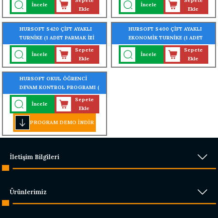
Sepete
Sepete
İncele
İncele
MONTELİ)
MONTELİ)
Ekle
Ekle
HURSOFT S420 ÇİFT AYAKLI
HURSOFT S400 ÇİFT AYAKLI
TURNİKE (1 ADET PARMAK İZİ
EKONOMİK TURNİKE (1 ADET
OKUYUCU TURNİKEYE
PARMAK İZİ OKUYUCU
Sepete
Sepete
İncele
İncele
MONTELİ)
TURNİKEYE MONTELİ)
Ekle
Ekle
HURSOFT OKUL ÖĞRENCİ
DEVAM KONTROL PROGRAMI (
PARMAK İZİ - KARTLI - YÜZ
Sepete
İncele
TANIMALI - TURNİKE GEÇİŞ
Ekle
SİSTEMLİ)
PROGRAM DEMO İNDİR
İletişim Bilgileri
Ürünlerimiz