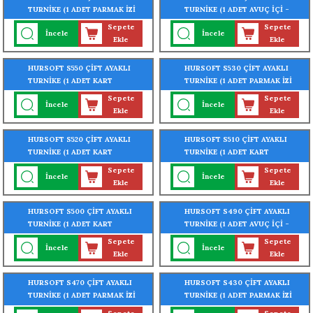
TURNİKE (1 ADET PARMAK İZİ
TURNİKE (1 ADET AVUÇ İÇİ -
OKUYUCU TURNİKEYE
YÜZ - PARMAK İZİ OKUYUCU
Sepete
Sepete
İncele
İncele
MONTELİ)
TURNİKEYE MONTELİ)
Ekle
Ekle
HURSOFT S550 ÇİFT AYAKLI
HURSOFT S530 ÇİFT AYAKLI
TURNİKE (1 ADET KART
TURNİKE (1 ADET PARMAK İZİ
OKUYUCU TURNİKEYE
OKUYUCU TURNİKEYE
Sepete
Sepete
İncele
İncele
MONTELİ)
MONTELİ)
Ekle
Ekle
HURSOFT S520 ÇİFT AYAKLI
HURSOFT S510 ÇİFT AYAKLI
TURNİKE (1 ADET KART
TURNİKE (1 ADET KART
OKUYUCU TURNİKEYE
OKUYUCU TURNİKEYE
Sepete
Sepete
İncele
İncele
MONTELİ)
MONTELİ)
Ekle
Ekle
HURSOFT S500 ÇİFT AYAKLI
HURSOFT S490 ÇİFT AYAKLI
TURNİKE (1 ADET KART
TURNİKE (1 ADET AVUÇ İÇİ -
OKUYUCU TURNİKEYE
PARMAK İZİ OKUYUCU
Sepete
Sepete
İncele
İncele
MONTELİ)
TURNİKEYE MONTELİ)
Ekle
Ekle
HURSOFT S470 ÇİFT AYAKLI
HURSOFT S430 ÇİFT AYAKLI
TURNİKE (1 ADET PARMAK İZİ
TURNİKE (1 ADET PARMAK İZİ
OKUYUCU TURNİKEYE
OKUYUCU TURNİKEYE