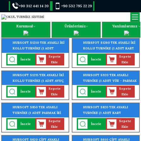
+90 312 441 14 20
+90 532 795 22 29
Kurumsal
Ürünlerimiz
Yazılımlarımız
HURSOFT S1210 TEK AYAKLI İKİ
HURSFOT S1260 TEK AYAKLI İKİ
KOLLU TURNİKE (1 ADET
KOLLU TURNİKE (1 ADET KART
PARMAK İZİ OKUYUCU
OKUYUCU TURNİKEYE
Sepete
Sepete
İncele
İncele
TURNİKEYE MONTELİ)
MONTELİ)
Ekle
Ekle
HURSOFT S1215 TEK AYAKLI İKİ
HURSOFT S920 TEK AYAKLI
KOLLU TURNİKE (1 ADET AVUÇ
TURNİKE (1 ADET YÜZ - PARMAK
İÇİ - PARMAK İZİ OKUYUCU
İZİ OKUYUCU TURNİKEYE
Sepete
Sepete
İncele
İncele
TURNİKEYE MONTELİ)
MONTELİ)
Ekle
Ekle
HURSOFT S850 TEK AYAKLI
HURSOFT S820 TEK AYAKLI
TURNİKE (1 ADET PARMAK İZİ
TURNİKE (1 ADET KART
OKUYUCU TURNİKEYE
OKUYUCU TURNİKEYE
Sepete
Sepete
İncele
İncele
MONTELİ)
MONTELİ)
Ekle
Ekle
HURSOFT S620 ÇİFT AYAKLI
HURSOFT S610 ÇİFT AYAKLI