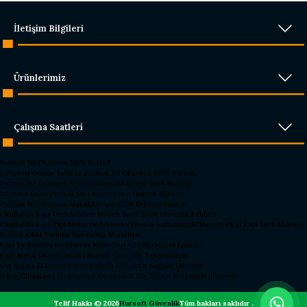
İletişim Bilgileri
Ürünlerimiz
Çalışma Saatleri
Parmak İzi Okuyucu 2026 Hursoft
Rakipleri Geride Bırakan Parmak İzi Okuyucu 2026 Hursoft
Parmak İzi Okuyucu Fiyat Performans Lideri 2026 Hursoft
2026’nın En İyi Parmak İzi Okuyucusu – Hursoft Zirvede
Parmak İzi Okuyucu Alacaklar İçin 2026 Rehberi Hursoft
Okullarda Kapı Dedektörleri Neden Şart? 2026 Güvenlik Rehberi
Okullarda Kapı Tipi Metal Dedektörler Neden Kullanılmalı?
Hursoft Okul Kapı Dedektörleri
Hursoft Okul Turnike Sundurma Modelleri
Kapı Dedektörü Fiyatları ve Modelleri - 2026 Güncel Listesi
Kapı Metal Dedektörleri | Hursoft Güvenlik Teknolojileri
Üst Arama El Dedektörleri Kaliteli Dayanıklı Sağlam | Hursoft
X Ray Cihazları | Profesyonel Güvenlik X Ray Cihazı Sistemleri | Hursoft
Telif Hakkı © 2026
Hursoft Güvenlik
Tüm hakları saklıdır .