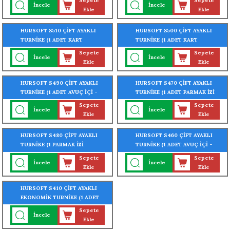
Sepete
Sepete
İncele
İncele
MONTELİ)
MONTELİ)
Ekle
Ekle
HURSOFT S510 ÇİFT AYAKLI
HURSOFT S500 ÇİFT AYAKLI
TURNİKE (1 ADET KART
TURNİKE (1 ADET KART
OKUYUCU TURNİKEYE
OKUYUCU TURNİKEYE
Sepete
Sepete
İncele
İncele
MONTELİ)
MONTELİ)
Ekle
Ekle
HURSOFT S490 ÇİFT AYAKLI
HURSOFT S470 ÇİFT AYAKLI
TURNİKE (1 ADET AVUÇ İÇİ -
TURNİKE (1 ADET PARMAK İZİ
PARMAK İZİ OKUYUCU
OKUYUCU TURNİKEYE
Sepete
Sepete
İncele
İncele
TURNİKEYE MONTELİ)
MONTELİ)
Ekle
Ekle
HURSOFT S480 ÇİFT AYAKLI
HURSOFT S460 ÇİFT AYAKLI
TURNİKE (1 PARMAK İZİ
TURNİKE (1 ADET AVUÇ İÇİ -
OKUYUCU TURNİKEYE
PARMAK İZİ OKUYUCU
Sepete
Sepete
İncele
İncele
MONTELİ)
TURNİKEYE MONTELİ)
Ekle
Ekle
HURSOFT S410 ÇİFT AYAKLI
EKONOMİK TURNİKE (1 ADET
PARMAK İZİ OKUYUCU
Sepete
İncele
TURNİKEYE MONTELİ)
Ekle