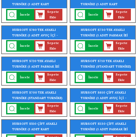
TURNİKE (1 ADET KART
TURNİKE (1 ADET KART
OKUYUCU TURNİKEYE
OKUYUCU TURNİKEYE
Sepete
Sepete
İncele
İncele
MONTELİ)
MONTELİ)
Ekle
Ekle
HURSOFT S760 TEK AYAKLI
HURSOFT S730 TEK AYAKLI
TURNİKE (1 ADET AVUÇ İÇİ -
TURNİKE (1 ADET PARMAK İZİ
PARMAK İZİ OKUYUCU
OKUYUCU TURNİKEYE
Sepete
Sepete
İncele
İncele
TURNİKEYE MONTELİ)
MONTELİ)
Ekle
Ekle
HURSOFT S720 TEK AYAKLI
HURSOFT S710 TEK AYAKLI
TURNİKE (1 ADET PARMAK İZİ
TURNİKE (STANDART TURNİKE)
OKUYUCU TURNİKEYE
(304 KALİTE PASLANMAZ ÇELİK)
Sepete
Sepete
İncele
İncele
MONTELİ)
Ekle
Ekle
HURSOFT S700 TEK AYAKLI
HURSOFT S610 ÇİFT AYAKLI
TURNİKE (STANDART TURNİKE)
TURNİKE (1 ADET AVUÇ İÇİ -
(304 KALİTE PASLANMAZ ÇELİK)
YÜZ - PARMAK İZİ OKUYUCU
Sepete
Sepete
İncele
İncele
TURNİKEYE MONTELİ)
Ekle
Ekle
HURSOFT S550 ÇİFT AYAKLI
HURSOFT S530 ÇİFT AYAKLI
TURNİKE (1 ADET KART
TURNİKE (1 ADET PARMAK İZİ
OKUYUCU TURNİKEYE
OKUYUCU TURNİKEYE